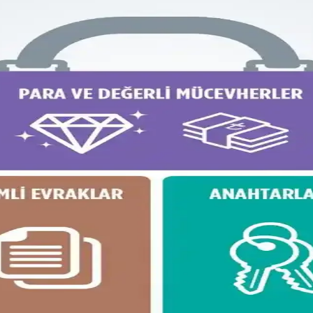
k paketleme ve taşınabilirlik sunar. Elektronik cihazlar, kıyafetler ve kiş
rımı ve Piyasa Değeri Analizi
la günlük kullanım ve seyahat için ideal. İkinci el piyasasında uygun f
Konseptinde Kullanım İncelemesi
at konseptindeki rolleri incelenerek, ideal çanta seçimi ve fonksiyonellik
nimalist Seyahat Planlama
teknoloji, kişisel bakım ve giysi eşyalarının düzenli ve hafif paketlenme
e Hafif ve Verimli Paketleme
f ve düzenli paketleme yöntemleri, ergonomik özellikler ve seyahat dene
OneBag Seyahat Çantası İncelemesi
3-7 günlük seyahatler için ideal. Şehir içi ve doğa yürüyüşlerinde prat