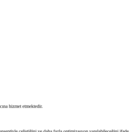
acına hizmet etmektedir.
onseptiyle çeliştiğini ve daha fazla optimizasyon yapılabileceğini ifade