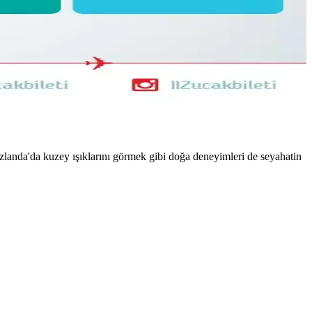
ne sentetik tercihleri ve çok amaçlı ayakkabılar öneriliyor.
 konforu açısından karşılaştırılıyor.
İzlanda'da kuzey ışıklarını görmek gibi doğa deneyimleri de seyahatin