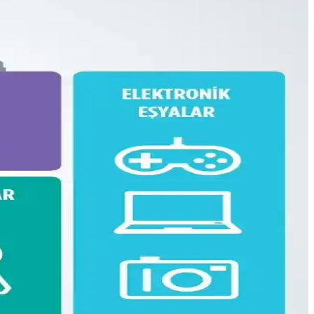
isel eşyalar düzenli şekilde taşınabilir.
iyatlı, manevi değeri yüksek bir seçenek sunar.
 dengesi üzerine kapsamlı bilgiler sunulmaktadır.
si anlatılıyor. Beden ve ihtiyaçlara göre esneklik vurgulanıyor.
yimleri detaylandırılıyor.
ik kullanım sunar, ancak yağmurda ek önlem gerekebilir.