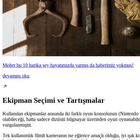
Meğer bu 10 harika şey hayatımızda varmış da haberimiz yokmuş!
devamını oku
Ekipman Seçimi ve Tartışmalar
Kullanılan ekipmanlar arasında iki farklı oyun konsolunun (Nintendo S
olabileceği, hatta sadece dizüstü bilgisayar üzerinden oyun oynanabilec
vurgulanmıştır.
Tek kullanımlık filmli kameranın ise eğlence amaçlı olduğu, iyi ışık ko