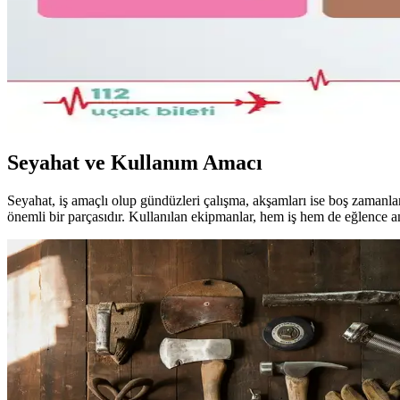
Bolivya Seyahati İçin Çok İklim Koşullarına Uygun Ha
Bolivya seyahati için 17 günlük çok iklim koşullarına uygun katmanlı kı
22.5L ve Kişisel Eşya ile Seyahat veya Tek 30L Sırt Ç
Seyahatlerde 22.5L sırt çantası ve kişisel eşya kombinasyonu ile tek 28-
Seyahat ve Kullanım Amacı
Seyahat, iş amaçlı olup gündüzleri çalışma, akşamları ise boş zamanla
önemli bir parçasıdır. Kullanılan ekipmanlar, hem iş hem de eğlence ama