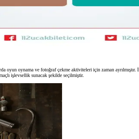
fif Sırt Çantası ve Kıyafet Seçimi
yafet ve hafif sırt çantası hazırlığı detayları. Nem çekici kumaşlar yeri
antası Tercihi: Hava Yolu Kısıtlamaları ve Konfor
30L sırt çantası arasındaki avantajlar, hava yolu kısıtlamaları ve taşıma
rda oyun oynama ve fotoğraf çekme aktiviteleri için zaman ayrılmıştır. 
çlı işlevsellik sunacak şekilde seçilmiştir.