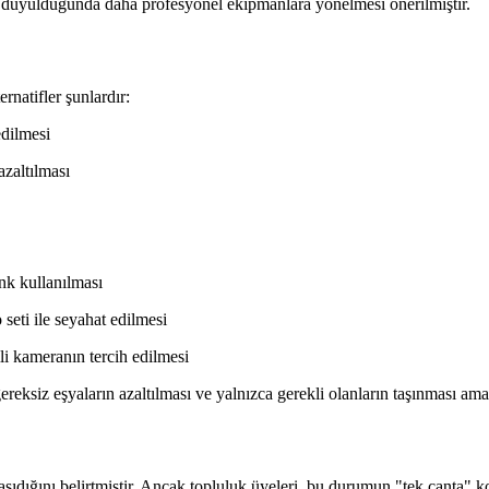
aç duyulduğunda daha profesyonel ekipmanlara yönelmesi önerilmiştir.
rnatifler şunlardır:
edilmesi
azaltılması
nk kullanılması
seti ile seyahat edilmesi
li kameranın tercih edilmesi
reksiz eşyaların azaltılması ve yalnızca gerekli olanların taşınması am
 taşıdığını belirtmiştir. Ancak topluluk üyeleri, bu durumun "tek çanta" k