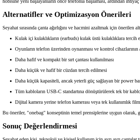
hobisine yeni başlayanların önce telefonla başlaması, ardından ihtiy
Alternatifler ve Optimizasyon Önerileri
Seyahat sırasında çanta ağırlığını ve hacmini azaltmak için önerilen alte
Kulak içi kulaklıkların (earbuds) kulak üstü kulaklıklara tercih 
Oyunların telefon üzerinden oynanması ve kontrol cihazlarının 
Daha hafif ve kompakt bir sırt çantası kullanılması
Daha küçük ve hafif bir cüzdan tercih edilmesi
Daha küçük kapasiteli, ancak yeterli güç sağlayan bir power ba
Tüm kabloların USB-C standartına dönüştürülerek tek bir kablo 
Dijital kamera yerine telefon kamerası veya tek kullanımlık film
Bu öneriler, "onebag" konseptinin temel prensiplerine uygun olarak, ge
Sonuç Değerlendirmesi
Seyahat eden kişi, teknoloji ve kişisel kullanım için ayrı ayrı çantalar