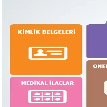
Fyro Levo 30L sırt çantası, iş seyahatlerinde tek çanta konseptiyle prati
Dooney & Bourke Janine Çantası: Dayanıklı Deri Tasa
Dooney & Bourke Janine çantası, dayanıklı deri yapısı ve şık tasarımıy
Çoklu Sırt Çantası Koleksiyonu ve Onebag Seyahat 
Çeşitli sırt çantalarının kullanım alanları, özellikleri ve onebag seyah
16 Litrelik Kanken Sırt Çantasıyla 4 Gün 4 Gece Mi
16 litrelik Kanken sırt çantasıyla 4 gün 4 gece minimalist seyahat için 
Fjällräven Kånken 16L ile 15 Günlük Yaz Seyahatind
Fjällräven Kånken 16L sırt çantasıyla 15 günlük yaz seyahati için hafi
Gossamer Gear Vagabond Jet: Hafif ve Fonksiyonel 
Gossamer Gear Vagabond Jet, hafifliği ve koruyucu laptop bölmesiyle 