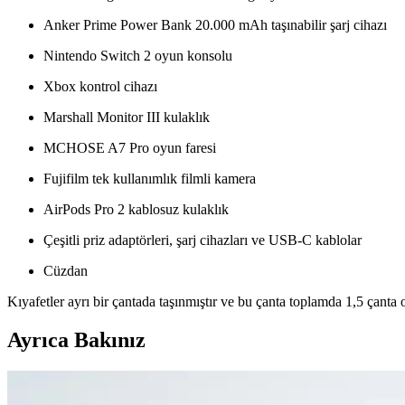
Anker Prime Power Bank 20.000 mAh taşınabilir şarj cihazı
Nintendo Switch 2 oyun konsolu
Xbox kontrol cihazı
Marshall Monitor III kulaklık
MCHOSE A7 Pro oyun faresi
Fujifilm tek kullanımlık filmli kamera
AirPods Pro 2 kablosuz kulaklık
Çeşitli priz adaptörleri, şarj cihazları ve USB-C kablolar
Cüzdan
Kıyafetler ayrı bir çantada taşınmıştır ve bu çanta toplamda 1,5 çanta ola
Ayrıca Bakınız
Fyro Levo 30L Sırt Çantası ile İş Seyahatlerinde Tek 