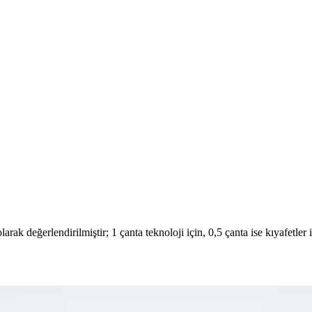
rak değerlendirilmiştir; 1 çanta teknoloji için, 0,5 çanta ise kıyafetler i
Çanta Kullanımı ve Paketleme Stratejileri