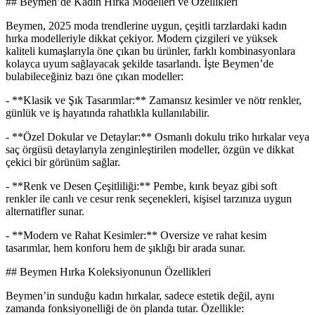
## Beymen’de Kadın Hırka Modelleri ve Özellikleri
Beymen, 2025 moda trendlerine uygun, çeşitli tarzlardaki kadın
hırka modelleriyle dikkat çekiyor. Modern çizgileri ve yüksek
kaliteli kumaşlarıyla öne çıkan bu ürünler, farklı kombinasyonlara
kolayca uyum sağlayacak şekilde tasarlandı. İşte Beymen’de
bulabileceğiniz bazı öne çıkan modeller:
- **Klasik ve Şık Tasarımlar:** Zamansız kesimler ve nötr renkler,
günlük ve iş hayatında rahatlıkla kullanılabilir.
- **Özel Dokular ve Detaylar:** Osmanlı dokulu triko hırkalar veya
saç örgüsü detaylarıyla zenginleştirilen modeller, özgün ve dikkat
çekici bir görünüm sağlar.
- **Renk ve Desen Çeşitliliği:** Pembe, kırık beyaz gibi soft
renkler ile canlı ve cesur renk seçenekleri, kişisel tarzınıza uygun
alternatifler sunar.
- **Modern ve Rahat Kesimler:** Oversize ve rahat kesim
tasarımlar, hem konforu hem de şıklığı bir arada sunar.
## Beymen Hırka Koleksiyonunun Özellikleri
Beymen’in sunduğu kadın hırkalar, sadece estetik değil, aynı
zamanda fonksiyonelliği de ön planda tutar. Özellikle: