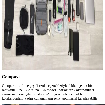
günlük kullanım ve seyahat ihtiyaçlarına farklı çözümler sunuyor.
50 Günlük Güney Avrupa Seyahati İçin Minimalist
Tek Çanta Hazırlığı ve İpuçları
Güney Avrupa'da 50 gün süren seyahatte sadece 35 litrelik sırt
çantası kullanılarak hafiflik ve işlevsellik ön planda tutuldu. Kıyafet,
teknoloji ve bakım önerileriyle minimal seyahat deneyimi anlatılıyor.
2026 Asya ve Okyanusya Sırt Çantası Seyahati İçin
Ekipman ve Planlama Rehberi
2026'da başlayacak Asya ve Okyanusya sırt çantası seyahati için
detaylı ekipman ve planlama önerileri sunulmaktadır. Seyahat rotası,
aktiviteler ve ağırlık dengesi üzerinde durulmuştur.
Cotopaxi
Cotopaxi, canlı ve çeşitli renk seçenekleriyle dikkat çeken bir
markadır. Özellikle Allpa 18L modeli, parlak renk alternatifleri
sunmasıyla öne çıkar. Cotopaxi'nin genel olarak renkli
koleksiyonları, kadın kullanıcıların renk tercihlerini karşılayabilir.