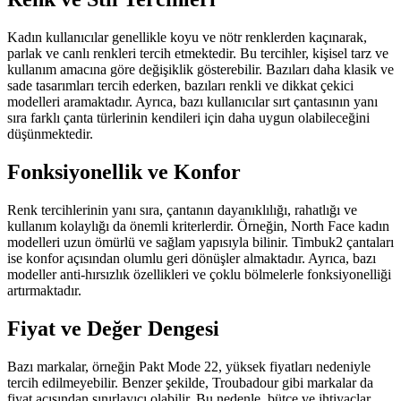
Kadın kullanıcılar genellikle koyu ve nötr renklerden kaçınarak,
parlak ve canlı renkleri tercih etmektedir. Bu tercihler, kişisel tarz ve
kullanım amacına göre değişiklik gösterebilir. Bazıları daha klasik ve
sade tasarımları tercih ederken, bazıları renkli ve dikkat çekici
modelleri aramaktadır. Ayrıca, bazı kullanıcılar sırt çantasının yanı
sıra farklı çanta türlerinin kendileri için daha uygun olabileceğini
düşünmektedir.
Fonksiyonellik ve Konfor
Renk tercihlerinin yanı sıra, çantanın dayanıklılığı, rahatlığı ve
kullanım kolaylığı da önemli kriterlerdir. Örneğin, North Face kadın
modelleri uzun ömürlü ve sağlam yapısıyla bilinir. Timbuk2 çantaları
ise konfor açısından olumlu geri dönüşler almaktadır. Ayrıca, bazı
modeller anti-hırsızlık özellikleri ve çoklu bölmelerle fonksiyonelliği
artırmaktadır.
Fiyat ve Değer Dengesi
Bazı markalar, örneğin Pakt Mode 22, yüksek fiyatları nedeniyle
tercih edilmeyebilir. Benzer şekilde, Troubadour gibi markalar da
fiyat açısından sınırlayıcı olabilir. Bu nedenle, bütçe ve ihtiyaçlar