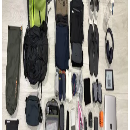
hafif ve düzenli paketleme yöntemleri, ergonomik özellikler ve
seyahat deneyimleri detaylandırılıyor.
22.5L ve Kişisel Eşya ile Seyahat veya Tek 30L Sırt
Çantası Tercihi: Hava Yolu Kısıtlamaları ve Konfor
Seyahatlerde 22.5L sırt çantası ve kişisel eşya kombinasyonu ile tek
28-30L sırt çantası arasındaki avantajlar, hava yolu kısıtlamaları ve
taşıma konforu açısından karşılaştırılıyor.
Evergoods CPL16 Sırt Çantası: Minimal Tasarım ve
Fonksiyonellik Üzerine 6 Aylık Değerlendirme
Evergoods CPL16, su şişesi cebi olmadan tasarım bütünlüğü ve
kullanım kolaylığı sunar. 16 litrelik kapasitesi, dayanıklı malzemesi
ve dengeli yapısıyla günlük kullanım ve kısa seyahatler için
uygundur.
Able Carry Max EDC ve Aer Travel Pack 4 28L (X-
Pac) Sırt Çantası Karşılaştırması
Able Carry Max EDC ve Aer Travel Pack 4 28L sırt çantaları,
malzeme kalitesi, taşıma konforu ve organizasyon özellikleriyle