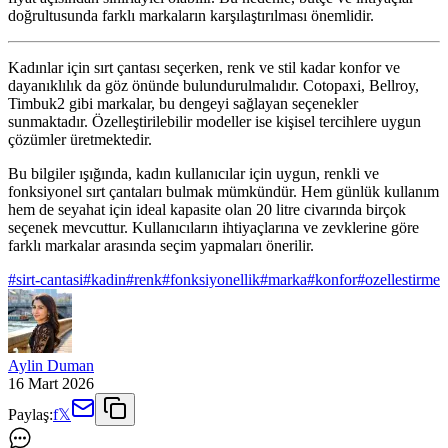
doğrultusunda farklı markaların karşılaştırılması önemlidir.
Kadınlar için sırt çantası seçerken, renk ve stil kadar konfor ve
dayanıklılık da göz önünde bulundurulmalıdır. Cotopaxi, Bellroy,
Timbuk2 gibi markalar, bu dengeyi sağlayan seçenekler
sunmaktadır. Özelleştirilebilir modeller ise kişisel tercihlere uygun
çözümler üretmektedir.
Bu bilgiler ışığında, kadın kullanıcılar için uygun, renkli ve
fonksiyonel sırt çantaları bulmak mümkündür. Hem günlük kullanım
hem de seyahat için ideal kapasite olan 20 litre civarında birçok
seçenek mevcuttur. Kullanıcıların ihtiyaçlarına ve zevklerine göre
farklı markalar arasında seçim yapmaları önerilir.
#
sirt-cantasi
#
kadin
#
renk
#
fonksiyonellik
#
marka
#
konfor
#
ozellestirme
Aylin Duman
16 Mart 2026
Paylaş:
f
𝕏