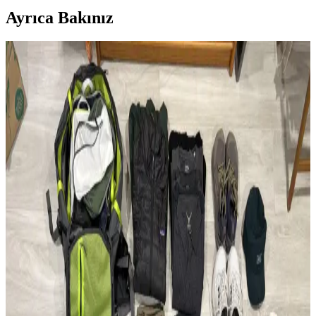
Ayrıca Bakınız
Modifiye Edilmiş Vintage REI Sırt Çantası: Hafiflik
ve Fonksiyonellik Üzerine Teknik İnceleme
Vintage REI sırt çantasının modifikasyonları, hafiflik ve
fonksiyonelliği artırarak günlük kullanım ve seyahat için optimize
edilmiştir. Teknik müdahaleler ergonomi ve dayanıklılığı
güçlendirmektedir.
Çoklu Sırt Çantası Koleksiyonu ve Onebag Seyahat
Konseptinde Kullanım İncelemesi
Çeşitli sırt çantalarının kullanım alanları, özellikleri ve onebag
seyahat konseptindeki rolleri incelenerek, ideal çanta seçimi ve
fonksiyonellik dengesi üzerine kapsamlı bilgiler sunulmaktadır.
Fjällräven Kånken 16L ile 15 Günlük Yaz
Seyahatinde Hafif ve Verimli Paketleme
Fjällräven Kånken 16L sırt çantasıyla 15 günlük yaz seyahati için