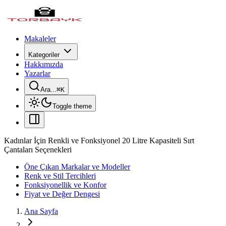
Makaleler
Kategoriler
Hakkımızda
Yazarlar
Ara...
⌘
K
Toggle theme
Kadınlar İçin Renkli ve Fonksiyonel 20 Litre Kapasiteli Sırt
Çantaları Seçenekleri
Öne Çıkan Markalar ve Modeller
Renk ve Stil Tercihleri
Fonksiyonellik ve Konfor
Fiyat ve Değer Dengesi
Ana Sayfa