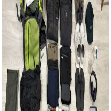
Konseptinde Kullanım İncelemesi
Çeşitli sırt çantalarının kullanım alanları, özellikleri ve onebag
seyahat konseptindeki rolleri incelenerek, ideal çanta seçimi ve
fonksiyonellik dengesi üzerine kapsamlı bilgiler sunulmaktadır.
Fjällräven Kånken 16L ile 15 Günlük Yaz
Seyahatinde Hafif ve Verimli Paketleme
Fjällräven Kånken 16L sırt çantasıyla 15 günlük yaz seyahati için
hafif ve düzenli paketleme yöntemleri, ergonomik özellikler ve
seyahat deneyimleri detaylandırılıyor.
22.5L ve Kişisel Eşya ile Seyahat veya Tek 30L Sırt
Çantası Tercihi: Hava Yolu Kısıtlamaları ve Konfor
Seyahatlerde 22.5L sırt çantası ve kişisel eşya kombinasyonu ile tek
28-30L sırt çantası arasındaki avantajlar, hava yolu kısıtlamaları ve
taşıma konforu açısından karşılaştırılıyor.
Evergoods CPL16 Sırt Çantası: Minimal Tasarım ve
Fonksiyonellik Üzerine 6 Aylık Değerlendirme