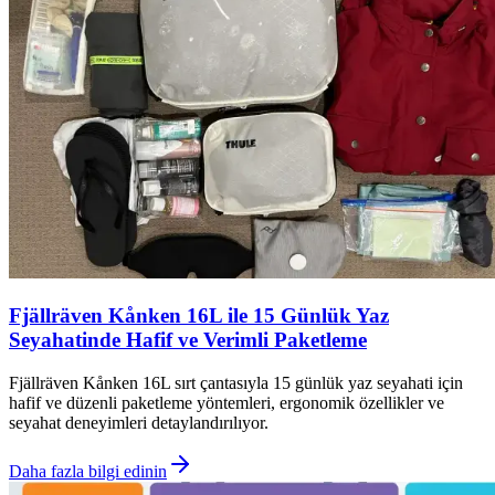
Fjällräven Kånken 16L ile 15 Günlük Yaz
Seyahatinde Hafif ve Verimli Paketleme
Fjällräven Kånken 16L sırt çantasıyla 15 günlük yaz seyahati için
hafif ve düzenli paketleme yöntemleri, ergonomik özellikler ve
seyahat deneyimleri detaylandırılıyor.
Daha fazla bilgi edinin