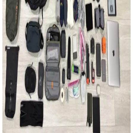
Evergoods CPL16, su şişesi cebi olmadan tasarım bütünlüğü ve
kullanım kolaylığı sunar. 16 litrelik kapasitesi, dayanıklı malzemesi
ve dengeli yapısıyla günlük kullanım ve kısa seyahatler için
uygundur.
Able Carry Max EDC ve Aer Travel Pack 4 28L (X-
Pac) Sırt Çantası Karşılaştırması
Able Carry Max EDC ve Aer Travel Pack 4 28L sırt çantaları,
malzeme kalitesi, taşıma konforu ve organizasyon özellikleriyle
günlük kullanım ve seyahat ihtiyaçlarına farklı çözümler sunuyor.
50 Günlük Güney Avrupa Seyahati İçin Minimalist
Tek Çanta Hazırlığı ve İpuçları
Güney Avrupa'da 50 gün süren seyahatte sadece 35 litrelik sırt
çantası kullanılarak hafiflik ve işlevsellik ön planda tutuldu. Kıyafet,
teknoloji ve bakım önerileriyle minimal seyahat deneyimi anlatılıyor.
2026 Asya ve Okyanusya Sırt Çantası Seyahati İçin
Ekipman ve Planlama Rehberi
2026'da başlayacak Asya ve Okyanusya sırt çantası seyahati için
detaylı ekipman ve planlama önerileri sunulmaktadır. Seyahat rotası,