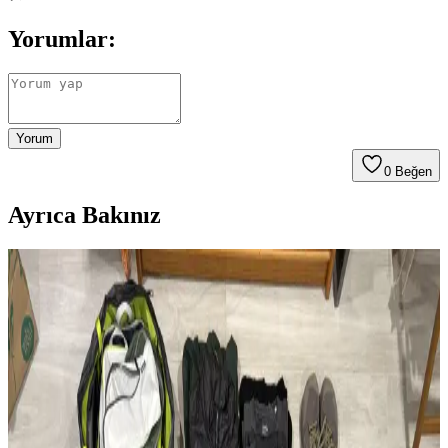
Yorumlar:
Yorum
0
Beğen
Ayrıca Bakınız
Modifiye Edilmiş Vintage REI Sırt Çantası: Hafiflik
ve Fonksiyonellik Üzerine Teknik İnceleme
Vintage REI sırt çantasının modifikasyonları, hafiflik ve
fonksiyonelliği artırarak günlük kullanım ve seyahat için optimize
edilmiştir. Teknik müdahaleler ergonomi ve dayanıklılığı
güçlendirmektedir.
Çoklu Sırt Çantası Koleksiyonu ve Onebag Seyahat