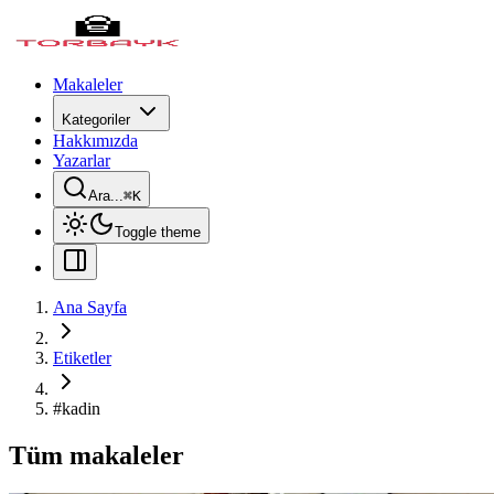
Makaleler
Kategoriler
Hakkımızda
Yazarlar
Ara...
⌘
K
Toggle theme
Ana Sayfa
Etiketler
#
kadin
Tüm makaleler