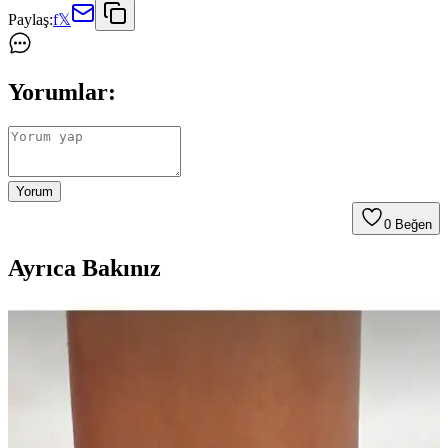
Paylaş:
f
𝕏
Yorumlar:
Yorum
0
Beğen
Ayrıca Bakınız
MisBoho ve Petek Aksesuar Halhal Setleri
Karşılaştırması Ürün Özellikleri ve Kullanıcı
Yorumları
İki popüler halhal setini detaylıca karşılaştırıyoruz. MisBoho'nun
zarif tasarımı ve Petek Aksesuar'ın ışıltılı görünümüyle her tarzınıza