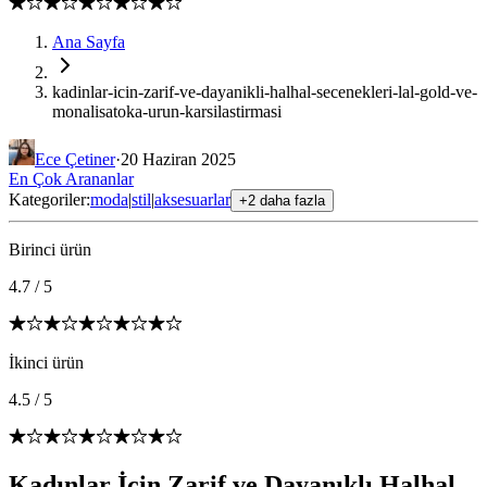
Ana Sayfa
kadinlar-icin-zarif-ve-dayanikli-halhal-secenekleri-lal-gold-ve-
monalisatoka-urun-karsilastirmasi
Ece Çetiner
·
20 Haziran 2025
En Çok Arananlar
Kategoriler:
moda
|
stil
|
aksesuarlar
+2 daha fazla
Birinci ürün
4.7
/
5
İkinci ürün
4.5
/
5
Kadınlar İçin Zarif ve Dayanıklı Halhal