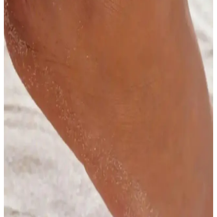
Modellerinin Karşılaştırması
MisBoho ve New Obsessions halhal modellerinin özellikleri,
kullanıcı yorumları ve karşılaştırmasıyla, şıklık ve konforu bir arada
sunan seçenekleri keşfedin.
Gypsy Girl ve Petek Aksesuar Boncuk Halhal Setleri
Karşılaştırması ve Seçim Rehberi
İki popüler boncuk halhal seti olan Gypsy Girl ve Petek aksesuarlar
arasındaki farklar ve benzerlikler, materyal, renk ve dayanıklılık
açısından detaylı karşılaştırma ile sizin için en uygun seçimi
yapmanıza yardımcı oluyor.
Kadın Gümüş Halhal ve Kristal Taşlı Halhal
Karşılaştırması ve Seçenekler Rehberi
Kadınlar için gümüş ve kristal taşlı halhal modellerinin özellikleri,
kullanıcı yorumları ve seçim ipuçlarıyla ilgili detaylı karşılaştırma.
Hangi halhalın sizin tarzınıza uygun olduğunu keşfedin.
Monalisa Kadın Altın Yıldız Halhal: Modern ve Şık
Takı Seçenekleri