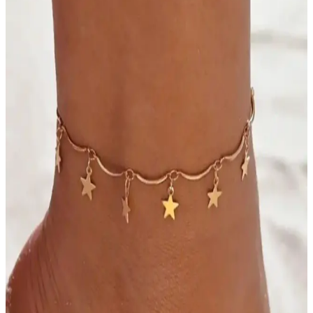
uygun seçenekler sunuyor.
Beykan Halhal ve Söğütlü Silver Gümüş Bileklik
Karşılaştırması: Tasarım ve Kalite Analizi
Beykan Halhal ve Söğütlü Silver bilekliklerinin tasarım, malzeme ve
kullanıcı yorumlarıyla detaylı karşılaştırması. Şıklık ve kalite odaklı
seçim yapmanıza yardımcı olur.
Altın Halhal Nedir, Tarihçesi, Güncel Trendler ve
Yatırım Fırsatları
Altın halhal, geleneksel ve modern tasarımlarla kadınların güzellik
ve yatırımını bir araya getiriyor. Zarif detaylar ve fiyat trendleri
hakkında bilgi edin.
Halhal Modası: Çanta ve Aksesuarlarla Şıklık ve
Fonksiyonelliğin Buluşması
Halhal, modern çanta aksesuarlarında şıklık ve fonksiyonelliği bir
araya getirerek kişisel tarzı yansıtan popüler bir trend haline geliyor.
MisBoho ve New Obsessions Kadın Halhal