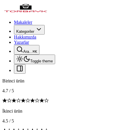
Makaleler
Kategoriler
Hakkımızda
Yazarlar
Ara...
⌘
K
Toggle theme
Birinci ürün
4.7
/
5
İkinci ürün
4.5
/
5