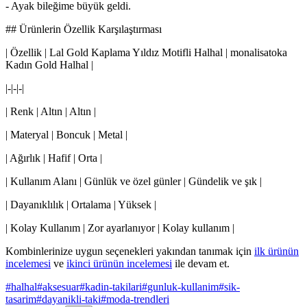
- Ayak bileğime büyük geldi.
## Ürünlerin Özellik Karşılaştırması
| Özellik | Lal Gold Kaplama Yıldız Motifli Halhal | monalisatoka
Kadın Gold Halhal |
|-|-|-|
| Renk | Altın | Altın |
| Materyal | Boncuk | Metal |
| Ağırlık | Hafif | Orta |
| Kullanım Alanı | Günlük ve özel günler | Gündelik ve şık |
| Dayanıklılık | Ortalama | Yüksek |
| Kolay Kullanım | Zor ayarlanıyor | Kolay kullanım |
Kombinlerinize uygun seçenekleri yakından tanımak için
ilk ürünün
incelemesi
ve
ikinci ürünün incelemesi
ile devam et.
#
halhal
#
aksesuar
#
kadin-takilari
#
gunluk-kullanim
#
sik-
tasarim
#
dayanikli-taki
#
moda-trendleri