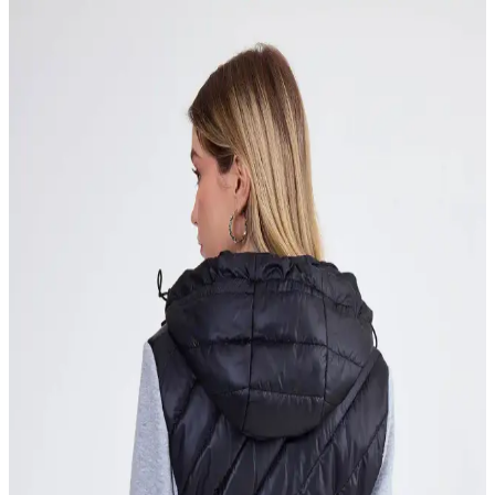
Erkekler İçin Pofuduk Mont Seçenekleri: Sıcaklık ve
Şıklığın Buluştuğu Nokta
Kış aylarının vazgeçilmezi pofuduk montlar, sıcak tutarken şıklık ve
konfor sunar. Modeller, malzeme ve bakım ipuçlarıyla kış stilinizi
tamamlayın.
Nike Bebek Montları: Dayanıklı, Şık ve Sıcak
Tutucu Çocuk Kış Giyim Seçenekleri
Nike bebek montları, yüksek ısı yalıtımı, dayanıklılık ve şıklık sunar.
Çocuklar için çeşitli modeller ve renk seçenekleriyle, güvenli ve
konforlu kış giyim imkanı sağlar.
Columbia Powder Lite Erkek Montu: Günlük Şıklık
ve Fonksiyonelliğin Birleşimi
Columbia Powder Lite erkek montu, suya ve rüzgara dayanıklı,
hafif ve izolasyonlu yapısıyla günlük kullanım ve doğa aktiviteleri
için ideal. Şık tasarımıyla her tarzla uyum sağlar.
Baharlık Erkek Mont Seçimi ve Kombinasyonları