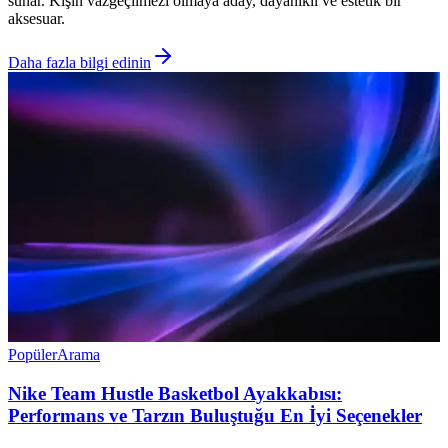
sunar. Kışın vazgeçilmezi olmaya aday, dayanıklı ve estetik bir
aksesuar.
Daha fazla bilgi edinin
Popüler
Arama
Nike Team Hustle Basketbol Ayakkabısı:
Performans ve Tarzın Buluştuğu En İyi Seçenekler