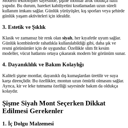
Modern teknolojiler sayesinde, şişme montlar artık oldukça hafif
yapıdır. Bu durum, hareket kabiliyetini kısıtlamadan uzun süreli
kullanım imkanı sağlar. Günlük yürüyüşler, kış sporları veya şehirde
günlük yaşam aktiviteleri için idealdir.
3.
Estetik ve Şıklık
Klasik ve zamansız bir renk olan
siyah
, her kıyafetle uyum sağlar.
Günlük kombinlerde rahatlıkla kullanılabildiği gibi, daha şık ve
resmi görünümler için de uygundur. Özellikle slim fit kesim
modeller, vücut hatlarını ortaya çıkararak modern bir görünüm sunar.
4.
Dayanıklılık ve Bakım Kolaylığı
Kaliteli şişme montlar, dayanıklı dış kumaşlardan üretilir ve suya
karşı dirençlidir. Bu özellikler, montun uzun ömürlü olmasını sağlar.
Ayrıca, kir ve leke tutmama özelliği sayesinde bakım da oldukça
kolaydır.
Şişme Siyah Mont Seçerken Dikkat
Edilmesi Gerekenler
1.
İç Dolgu Malzemesi