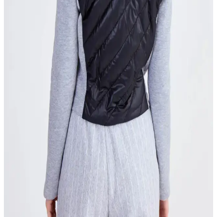
Hakkında Kapsamlı Rehber
Baharlık erkek montlar, hafif ve nefes alabilir yapılarıyla hem şıklık
hem de konfor sunar. Doğru seçim ve kombinasyonlarla tarzınızı
tamamlayabilirsiniz.
Su Yeşili Kadın Mont Modelleri ve Kombinasyon
İpuçlarıyla Stilinizi Yükseltin
Su yeşili montlar, kadınlar için hem şıklık hem de ferahlık sunar.
Modada yeni trendler, modeller ve kombinasyon önerileriyle
tarzınızı tamamlayın.
2025'te Lufian Parlak Mont ile Kış Şıklığınızda
Devrim Yapın
Kışın şıklık ve konforu bir arada sunan Lufian parlak montu
keşfedin. Tarzınızı tamamlamak için hemen inceleyin!
Lufian Yeşil Mont: Modern Tasarım ve
Dayanıklılığıyla Şık Kış Koleksiyonu
Lufian yeşil montlar, şıklık ve dayanıklılığı bir arada sunar. Modern