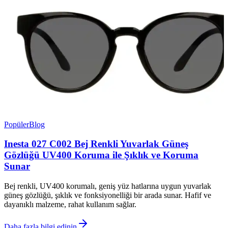
Popüler
Blog
Inesta 027 C002 Bej Renkli Yuvarlak Güneş
Gözlüğü UV400 Koruma ile Şıklık ve Koruma
Sunar
Bej renkli, UV400 korumalı, geniş yüz hatlarına uygun yuvarlak
güneş gözlüğü, şıklık ve fonksiyonelliği bir arada sunar. Hafif ve
dayanıklı malzeme, rahat kullanım sağlar.
Daha fazla bilgi edinin