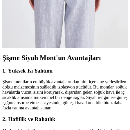
detaylar ve fonksiyonellik ile kış aylarında tarzınızı koruyun.
Şapkalı Montlar: Kışın Sıcak ve Şık Kalmanın En
İyi Yolu
Şapkalı montlar, kışın sıcak tutarken şıklığı da ön plana çıkaran
fonksiyonel ve trend tasarımlardır. Farklı modelleri ve kombinasyon
önerileriyle stilinizi tamamlayın.
Şişme Siyah Mont'un Avantajları
1.
Yüksek Isı Yalıtımı
Şişme montların en büyük avantajlarından biri, içerisine yerleştirilen
dolgu malzemesinin sağladığı izolasyon gücüdür. Bu montlar, soğuk
havalarda vücut ısısını koruyarak, dışarıdan gelen soğuk hava ile iç
sıcaklık arasında mükemmel bir denge sağlar. Siyah rengin ise güneş
ışığını absorbe etmesi sayesinde, güneşli havalarda bile biraz daha
fazla ısınma avantajı sunar.
2.
Hafiflik ve Rahatlık