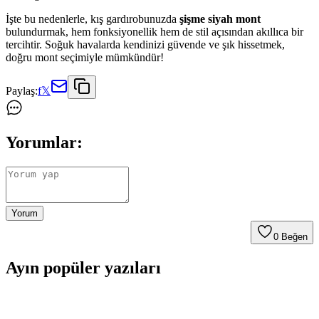
İşte bu nedenlerle, kış gardırobunuzda
şişme siyah mont
bulundurmak, hem fonksiyonellik hem de stil açısından akıllıca bir
tercihtir. Soğuk havalarda kendinizi güvende ve şık hissetmek,
doğru mont seçimiyle mümkündür!
Paylaş:
f
𝕏
Yorumlar:
Yorum
0
Beğen
Ayın popüler yazıları