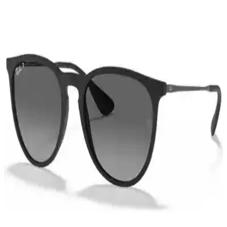
CLAES Güneş Gözlükleri Karşılaştırması:
Kahverengi ve Rose Hardal Modelleri
CLAES'in kahverengi ve rose hardal unisex güneş gözlükleri, şıklık
ve konforu bir arada sunuyor. Renk, cam ve çerçeve özellikleriyle
farklı ihtiyaçlara uygun seçenekler sunuyor.
Affair ET303 C028 Gözlük İncelemesi: Şıklık ve
Koruma Sunan Modern Tasarım
Affair ET303 C028 gözlük, şık tasarımı, UV400 koruması ve hafif
yapısıyla günlük kullanım ve açık hava aktiviteleri için ideal bir
aksesuar sağlar.
Bilge Karga ve GlimmerGroove Mavi Işık
Koruyucu Gözlükleri Karşılaştırması
İki popüler mavi ışık koruyucu gözlüğü olan Bilge Karga ve
GlimmerGroove'un özellikleri, kullanıcı yorumları ve
karşılaştırmasıyla, ihtiyaçlarınıza en uygun seçimi yapmanıza
yardımcı oluyor.
Gümüş Renkli Kalın Zincir Gözlük İpi: Şıklık ve