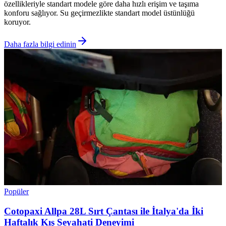
özellikleriyle standart modele göre daha hızlı erişim ve taşıma
konforu sağlıyor. Su geçirmezlikte standart model üstünlüğü
koruyor.
Daha fazla bilgi edinin
Popüler
Cotopaxi Allpa 28L Sırt Çantası ile İtalya'da İki
Haftalık Kış Seyahati Deneyimi