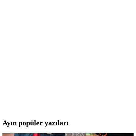
Fonksiyonellik Sunan Aksesuar
Gümüş renkli ve ayarlanabilir özellikteki zincir gözlük ipi, şıklık ve
pratikliği bir arada sunar. Dayanıklı yapısı ve modern tasarımıyla
günlük kullanım ve özel anlar için ideal bir aksesuar.
Mathilda Aksesuar Mia ve STAOOM Leopar
Gözlükleri Karşılaştırması
Mathilda Aksesuar Mia ve STAOOM leopar gözlükleri arasındaki
farklar, özellikler ve kullanıcı yorumlarıyla hangi modelin
ihtiyaçlarınıza daha uygun olduğunu keşfedin.
Ray-Ban 0RB4171-622/T354 Kadın Güneş Gözlüğü
Şıklık ve Fonksiyonelliğin Buluşması
Ray-Ban 0RB4171-622/T354 kadın güneş gözlüğü, şık tasarımı ve
yüksek UV koruma özellikleriyle günlük kullanım için ideal, hafif
ve dayanıklı polarize camlarıyla net görüş sağlar.
Ayın popüler yazıları