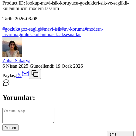
Product ID:
lookup-mavi-isik-koruyucu-gozlukleri-sik-ve-saglikli-
kullanim-icin-modern-tasarim
Tarih:
2026-08-08
#
gozluk
#
goz-sagligi
#
mavi-isik
#
uv-koruma
#
modern-
tasarim
#
gunluk-kullanim
#
sik-aksesuarlar
Zuhal Sakarya
6 Nisan 2025
·
Güncellendi:
19 Ocak 2026
Paylaş:
f
𝕏
Yorumlar:
Yorum