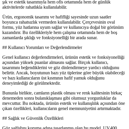
şık ve estetik tasarımıyla hem ofis ortamında hem de günlük
aktivitelerde rahatlıkla kullanılabilir.
Ürün, ergonomik tasarımı ve hafifliği sayesinde uzun saatler
boyunca rahatsızlık vermeden kullanılabilir. Çerçevesinin oval
formu, yüz hatlarına uyum sağlar ve kullanıcıya doğal bir görünüm
kazandırır. Bu özellikleriyle hem çalışma ortamında hem de boş
zamanlarda şıklığı ve fonksiyonelliği bir arada sunar.
## Kullanıcı Yorumları ve Değerlendirmeler
Genel kullanıcı değerlendirmeleri, ürünün estetik ve fonksiyonelliği
açısından yüksek puanlar almasını sağlar. Birçok kullanıcı,
tasarımını beğendiklerini ve göz dinlendirmeye yardıcı olduğunu
belirtir. Ancak, boyutunun bazı yüz tiplerine göre büyük olabileceği
ve bazı kullanıcıların üst kısmının hafif yamuk olduğunu
deneyimlediği de görülmektedir.
Bununla birlikte, camların plastik olması ve renk kalitesinin birkaç
denemeden sonra bulanıklaşması gibi olumsuz yorgunluklar da
mevcuttur. Bu noktada, ürünün estetik ve kullanışlılık açısından öne
çıkan özellikleri, kullanıcıların genel memnuniyetini artırmaktadır.
## Sağlık ve Güvenlik Özellikleri
Göz sağlığını koruma adına tasarlanmış olan bu model, UV400