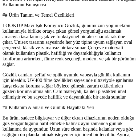
Kullanımın Buluşması
## Ürün Tanımı ve Temel Özellikleri
LOOKUP Mavi Işık Koruyucu Gözlük, günümüzün yoğun ekran
kullanımıyla birlikte ortaya çıkan görsel yorgunluğu azaltmak
amacıyla tasarlanmış şık ve fonksiyonel bir aksesuar olarak öne
çıkar. Unisex tasarımı sayesinde her yüz tipine uyum sağlayan oval
çerçevesi, klasik ve zamansız bir tarz sunar. Çerçeve materyali
olarak kullanılan plastik, hafifliği ve dayanıklılığıyla kullanıcı
konforunu artırırken, füme renk seçeneği modern ve şık bir görünüm
sağlar.
Gözlük camları, şeffaf ve optik uyumlu yapısıyla günlük kullanım
için idealdir. UV400 filtre özellikleri sayesinde ultraviyole ışınlarına
karşı ekstra koruma sağlar böylece güneşin zararlı etkilerinden
gözleri koruma altına alır. Cam materyali, kaliteli plastikten imal
edilmiştir ve bu sayede hafiflik ve dayanıklılık bir arada sunulur.
## Kullanım Alanları ve Günlük Hayattaki Yeri
Bu ürün, sadece bilgisayar ve diğer ekran cihazlarının neden olduğu
göz yorgunluğunu hafifletmekle kalmaz aynı zamanda günlük
kullanıma da uygundur. Uzun süre ekran başında kalanlar veya göz
sağlığını ön planda tutmak isteyenler için ideal bir tercihtir. Ayrıca,