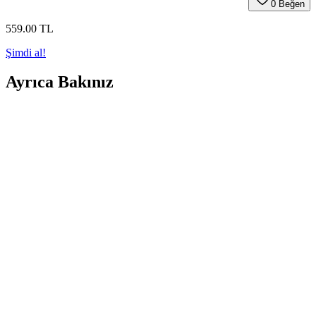
0
Beğen
559
.00
TL
Şimdi al!
Ayrıca Bakınız
Ray-Ban 0rb2140 Kadın ve Erkek Kullanımı İçin
Şık ve Dayanıklı Gözlük Modeli
Ray-Ban 0rb2140 modeli, şık tasarımı, dayanıklı yapısı ve UV400
koruma özellikleriyle öne çıkar, günlük ve resmi kullanıma uygun,
moda trendlerine uygun şık gözlük seçeneği sunar.
Sporcular İçin En İyi Gözlük İpi Karşılaştırması ve
Seçim Rehberi
Bu karşılaştırmada bonjorno ve De Valentini sporcu gözlük iplerinin
özellikleri, avantajları ve kullanıcı yorumları incelenerek en iyi seçim
yapılmasına yardımcı olunuyor.