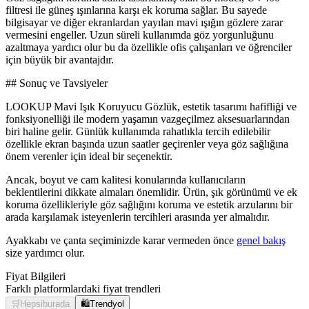
filtresi ile güneş ışınlarına karşı ek koruma sağlar. Bu sayede
bilgisayar ve diğer ekranlardan yayılan mavi ışığın gözlere zarar
vermesini engeller. Uzun süreli kullanımda göz yorgunluğunu
azaltmaya yardıcı olur bu da özellikle ofis çalışanları ve öğrenciler
için büyük bir avantajdır.
## Sonuç ve Tavsiyeler
LOOKUP Mavi Işık Koruyucu Gözlük, estetik tasarımı hafifliği ve
fonksiyonelliği ile modern yaşamın vazgeçilmez aksesuarlarından
biri haline gelir. Günlük kullanımda rahatlıkla tercih edilebilir
özellikle ekran başında uzun saatler geçirenler veya göz sağlığına
önem verenler için ideal bir seçenektir.
Ancak, boyut ve cam kalitesi konularında kullanıcıların
beklentilerini dikkate almaları önemlidir. Ürün, şık görünümü ve ek
koruma özellikleriyle göz sağlığını koruma ve estetik arzularını bir
arada karşılamak isteyenlerin tercihleri arasında yer almalıdır.
Ayakkabı ve çanta seçiminizde karar vermeden önce
genel bakış
size yardımcı olur.
Fiyat Bilgileri
Farklı platformlardaki fiyat trendleri
🛒
Hepsiburada
🛍️
Trendyol