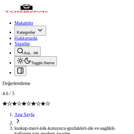
Makaleler
Kategoriler
Hakkımızda
Yazarlar
Ara...
⌘
K
Toggle theme
Değerlendirme
4.6
/
5
Ana Sayfa
lookup-mavi-isik-koruyucu-gozlukleri-sik-ve-saglikli-
kullanim-icin-modern-tasarim