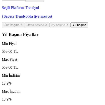
Seçili Platform:
Trendyol
ℹ️ Sadece Trendyol'da fiyat mevcut
Gün başına
✗
Hafta başına
✗
Ay başına
✗
Yıl başına
Yıl Başına Fiyatlar
Min Fiyat
559.00
TL
Max Fiyat
559.00
TL
Min İndirim
13.9
%
Max İndirim
13.9
%