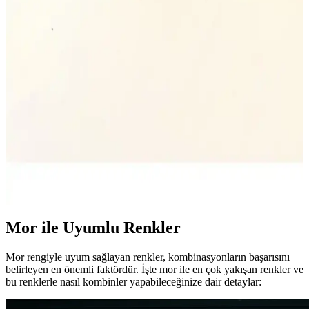
gerekenler ile deri bakımında önemli bir araçtır.
Sarı Yağmurluk ve Çanta Aksesuarlarıyla Modern
ve Fonksiyonel Kombinler Oluşturma
Sarı yağmurluk ve çanta kombinleri, enerjik ve şık görünüm
sağlarken fonksiyonellik sunar. Renk uyumu, malzeme çeşitliliği ve
dikkat edilmesi gerekenler ile tarzınızı tamamlayın.
Kırmızı Toka ile Çanta Aksesuarlarında Şıklık ve
Modernlik Yaratma Rehberi
Kırmızı toka, çanta ve aksesuarlarında dikkat çekici ve şık detaylar
sunar. Renk ve tasarım uyumu ile tarzınızı özgün kılarken,
fonksiyonelliğiyle de öne çıkar.
Mor ile Uyumlu Renkler
Mor rengiyle uyum sağlayan renkler, kombinasyonların başarısını
belirleyen en önemli faktördür. İşte mor ile en çok yakışan renkler ve
bu renklerle nasıl kombinler yapabileceğinize dair detaylar: