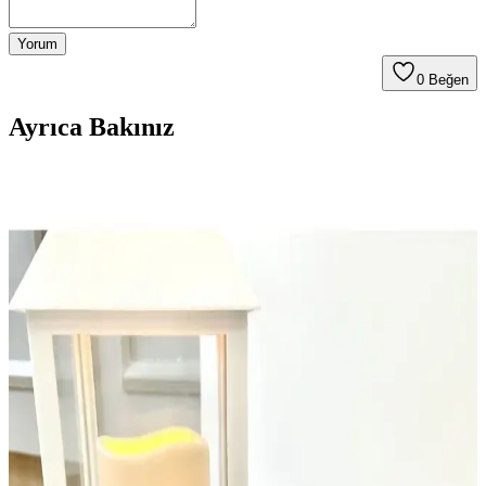
Yorum
0
Beğen
Ayrıca Bakınız
Cüzdan ve Çanta Uyumu: İşlevsellik, Minimalizm ve
Dijital Ödeme Trendleri Üzerine Bir İnceleme
Cüzdan ve çanta uyumu, işlevsellik, renk ve marka tercihleri ile
dijital ödeme sistemlerinin etkisiyle şekilleniyor. Minimalist
yaklaşımlar ve pratik çözümler öne çıkıyor.
Koyu Mor ile Uyumlu Renkler ve Stil Yaratmanın
Prensipleri
Koyu mor renk ve uyumlu tonlarla şık ve dengeli kombinasyonlar
yaparak tarzınızı geliştirin. Çanta ve ayakkabılarda
kullanabileceğiniz renk önerileriyle fark yaratın.