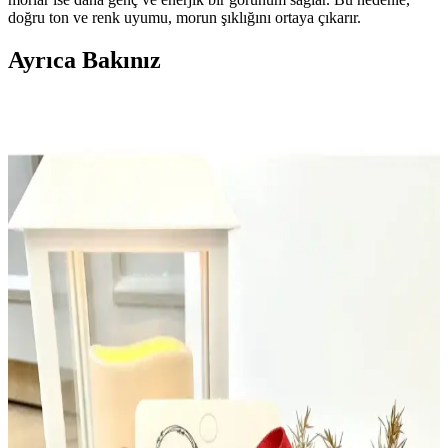
doğru ton ve renk uyumu, morun şıklığını ortaya çıkarır.
Ayrıca Bakınız
Cüzdan ve Çanta Uyumu: İşlevsellik, Minimalizm ve
Dijital Ödeme Trendleri Üzerine Bir İnceleme
Cüzdan ve çanta uyumu, işlevsellik, renk ve marka tercihleri ile
dijital ödeme sistemlerinin etkisiyle şekilleniyor. Minimalist
yaklaşımlar ve pratik çözümler öne çıkıyor.
Koyu Mor ile Uyumlu Renkler ve Stil Yaratmanın
Prensipleri
Koyu mor renk ve uyumlu tonlarla şık ve dengeli kombinasyonlar
yaparak tarzınızı geliştirin. Çanta ve ayakkabılarda
kullanabileceğiniz renk önerileriyle fark yaratın.
Mor Renk Üzerine Hangi Renkler Gider Modada
Uyum ve Kombinasyon Rehberi