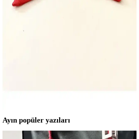
Derby rötüş boyası, deri yüzeylerdeki küçük kusurları kapatmak ve
estetiği korumak için kullanılır, uygulama ipuçları ve dikkat edilmesi
gerekenler ile deri bakımında önemli bir araçtır.
Sarı Yağmurluk ve Çanta Aksesuarlarıyla Modern
ve Fonksiyonel Kombinler Oluşturma
Sarı yağmurluk ve çanta kombinleri, enerjik ve şık görünüm
sağlarken fonksiyonellik sunar. Renk uyumu, malzeme çeşitliliği ve
dikkat edilmesi gerekenler ile tarzınızı tamamlayın.
Kırmızı Toka ile Çanta Aksesuarlarında Şıklık ve
Modernlik Yaratma Rehberi
Kırmızı toka, çanta ve aksesuarlarında dikkat çekici ve şık detaylar
sunar. Renk ve tasarım uyumu ile tarzınızı özgün kılarken,
fonksiyonelliğiyle de öne çıkar.
Ayın popüler yazıları