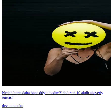
Neden bunu daha önce düşünmedim?' dedirten 10 akıllı alışveriş
önerisi
devamını oku