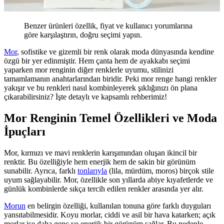
Benzer ürünleri özellik, fiyat ve kullanıcı yorumlarına
göre karşılaştırın, doğru seçimi yapın.
Mor
, sofistike ve gizemli bir renk olarak moda dünyasında kendine
özgü bir yer edinmiştir. Hem çanta hem de ayakkabı seçimi
yaparken mor renginin diğer renklerle uyumu, stilinizi
tamamlamanın anahtarlarından biridir. Peki mor renge hangi renkler
yakışır ve bu renkleri nasıl kombinleyerek şıklığınızı ön plana
çıkarabilirsiniz? İşte detaylı ve kapsamlı rehberimiz!
Mor Renginin Temel Özellikleri ve Moda
İpuçları
Mor, kırmızı ve mavi renklerin karışımından oluşan ikincil bir
renktir. Bu özelliğiyle hem enerjik hem de sakin bir görünüm
sunabilir. Ayrıca, farklı
tonlarıyla
(lila, mürdüm, moros) birçok stile
uyum sağlayabilir. Mor, özellikle son yıllarda abiye kıyafetlerde ve
günlük kombinlerde sıkça tercih edilen renkler arasında yer alır.
Morun
en belirgin özelliği, kullanılan tonuna göre farklı duyguları
yansıtabilmesidir. Koyu morlar, ciddi ve asil bir hava katarken; açık
morlar ise daha genç ve enerjik bir görünüm sağlar. Bu nedenle,