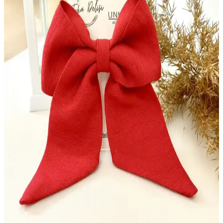
Mor renk ve aksesuar uyumu için en uygun renkler, tonlara göre
kombinasyon ipuçları ve stil önerileri ile şıklığınızı tamamlayın.
Vermont Fur Sarı Kadın Bot ile Harley Siyah Deri
Bot Konfor ve Dayanıklılık
Bu karşılaştırmada Cat Deri Sarı Kadın Bot Vermont Fur ile Harley
Davidson Dearie Kadın Siyah Deri Bot’un malzeme kalitesi, iç
astar/izolasyon, topuk boyu ve renk gibi temel özelliklerini tarafsız
şekilde karşılaştırıp kullanıcı yorumlarıyla destekli bir tablo sunar.
LefLef Nuri Leflef Deri Ayakkabı Likit Boyası ile
Deri Ayakkabılarınızı Yenileyin
LefLef Nuri Leflef deri ayakkabı likit boyası, yüksek kaliteli ve
kullanımı kolaydır. Parlaklık sağlar, uzun süre dayanır ve deri
bakımını destekler, ayakkabılarınızı ilk günkü gibi gösterir.
Derby Deri Eşyalar İçin Rötüş Boyası Kullanımı ve
Uygulama İpuçları
Derby rötüş boyası, deri yüzeylerdeki küçük kusurları kapatmak ve
estetiği korumak için kullanılır, uygulama ipuçları ve dikkat edilmesi