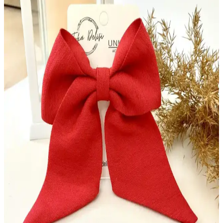
Mor Renk Üzerine Hangi Renkler Gider Modada
Uyum ve Kombinasyon Rehberi
Mor renk ve aksesuar uyumu için en uygun renkler, tonlara göre
kombinasyon ipuçları ve stil önerileri ile şıklığınızı tamamlayın.
Vermont Fur Sarı Kadın Bot ile Harley Siyah Deri
Bot Konfor ve Dayanıklılık
Bu karşılaştırmada Cat Deri Sarı Kadın Bot Vermont Fur ile Harley
Davidson Dearie Kadın Siyah Deri Bot’un malzeme kalitesi, iç
astar/izolasyon, topuk boyu ve renk gibi temel özelliklerini tarafsız
şekilde karşılaştırıp kullanıcı yorumlarıyla destekli bir tablo sunar.
LefLef Nuri Leflef Deri Ayakkabı Likit Boyası ile
Deri Ayakkabılarınızı Yenileyin
LefLef Nuri Leflef deri ayakkabı likit boyası, yüksek kaliteli ve
kullanımı kolaydır. Parlaklık sağlar, uzun süre dayanır ve deri
bakımını destekler, ayakkabılarınızı ilk günkü gibi gösterir.
Derby Deri Eşyalar İçin Rötüş Boyası Kullanımı ve
Uygulama İpuçları