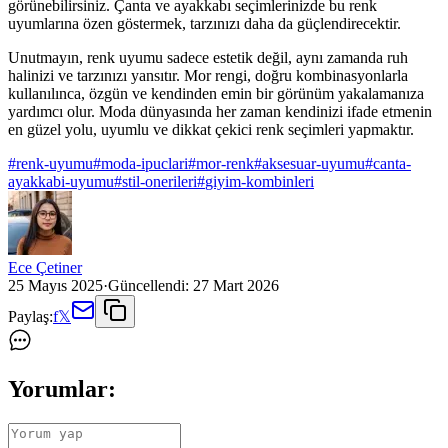
görünebilirsiniz. Çanta ve ayakkabı seçimlerinizde bu renk
uyumlarına özen göstermek, tarzınızı daha da güçlendirecektir.
Unutmayın, renk uyumu sadece estetik değil, aynı zamanda ruh
halinizi ve tarzınızı yansıtır. Mor rengi, doğru kombinasyonlarla
kullanılınca, özgün ve kendinden emin bir görünüm yakalamanıza
yardımcı olur. Moda dünyasında her zaman kendinizi ifade etmenin
en güzel yolu, uyumlu ve dikkat çekici renk seçimleri yapmaktır.
#
renk-uyumu
#
moda-ipuclari
#
mor-renk
#
aksesuar-uyumu
#
canta-
ayakkabi-uyumu
#
stil-onerileri
#
giyim-kombinleri
Ece Çetiner
25 Mayıs 2025
·
Güncellendi:
27 Mart 2026
Paylaş:
f
𝕏
Yorumlar: