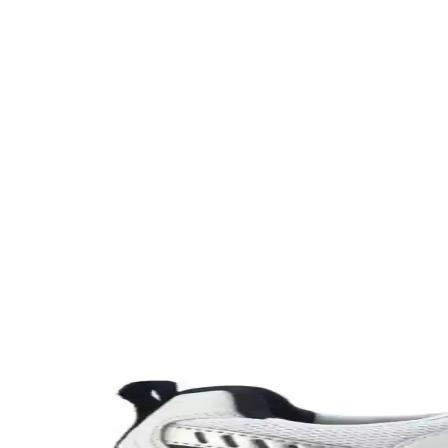
Farklı Kullanım Senaryoları İçin Uygun Çanta Modell
Çanta seçimi, kullanım amacına göre değişir; ofis, seyahat, doğa yürüyü
Puma Shuffle 309668-25 Erkek Günlük ve Spor Kul
Puma Shuffle 309668-25, hafif yastıklama ve dayanıklı taban özellikleri
Slazenger MAROON I Büyük Beden Erkek Spor Ayakk
Slazenger MAROON I büyük beden erkek sneaker, şık tasarımı ve dayanı
Leipae Erkek Çocuk Futbol Ayakkabısı Kramponu: Ço
Leipae erkek çocuk futbol ayakkabısı, çok yönlü kullanım, ergonomik t
Nike Air Force 1: Spor ve Günlük Kullanım İçin Efs
Nike Air Force 1, ikonik tasarımı ve teknolojik özellikleriyle spor ve g
Nike Team Hustle: Çok Yönlü Spor ve Günlük Kullan