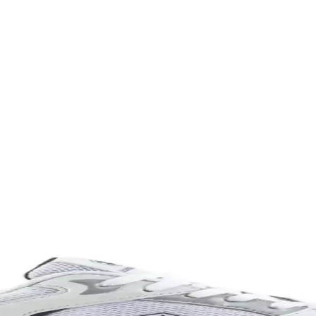
eri ve Seçim Kriterleri
şü ve spor için farklı modeller ve özellikler öne çıkar. Kapasite, konfor
lanımına Uygun Ayakkabı
yle günlük ve spor aktivitelerinde konfor sağlar, şık ve pratik tasarımı
abı Dayanıklılık ve Şıklık Sunar
klı malzemeleriyle günlük kullanım ve hafif aktiviteler için ideal, ra
k Yönlü ve Şık Tasarım Özellikleri
asarım ve estetik detaylarıyla genç sporcuların sahadaki performansını 
anevi Bir Ayakkabı Modeli
ünlük yaşamda vazgeçilmez bir tercih. Konfor ve şıklığı bir araya getirir
ım İçin Modern Ayakkabı Seçenekleri