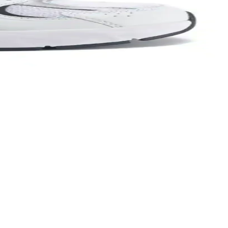
lüğü ve tarzı bir arada sağlar.
ylı şekilde inceleniyor.