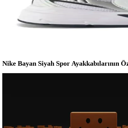
Nike Team Hustle ayakkabıları, dayanıklılık, şıklık ve konforu bir ara
Genel Markalar Taraklı Siyah Metal Taç ve NEW HİL
İki popüler spor tacını detaylı karşılaştırıyoruz: dayanıklılık, tasarım
Kadın Beyaz Sneakers Karşılaştırması: Konfor ve Şıkl
Bu karşılaştırmada, Lumberjack ve U.S. Polo Assn. kadın beyaz sneaker 
Nike Bayan Siyah Spor Ayakkabılarının Öz