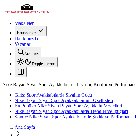
Makaleler
Kategoriler
Hakkımızda
Yazarlar
Ara...
⌘
K
Toggle theme
Nike Bayan Siyah Spor Ayakkabıları: Tasarım, Konfor ve Performans
Giriş: Spor Ayakkabılarda Siyahın Gücü
Nike Bayan Siyah Spor Ayakkabılarının Özellikleri
En Popüler Nike Siyah Bayan Spor Ayakkabı Modelleri
Nike Bayan Siyah Spor Ayakkabılarda Trendler ve İpuçları
Sonuç: Nike Siyah Spor Ayakkabılar ile Şıklık ve Performansı 
Ana Sayfa