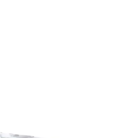
 ve dayanıklılık seçimde belirleyicidir.
yla öne çıkar.
hat ve uzun ömürlü bir spor ayakkabısıdır.
artırmayı hedefler.
, farklı tarzlara uyum sağlar.