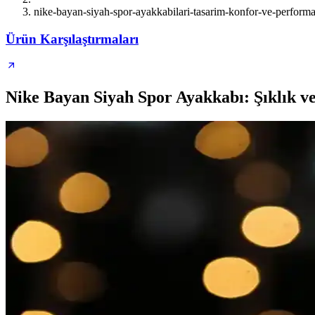
nike-bayan-siyah-spor-ayakkabilari-tasarim-konfor-ve-performa
Ürün Karşılaştırmaları
Nike Bayan Siyah Spor Ayakkabı: Şıklık v