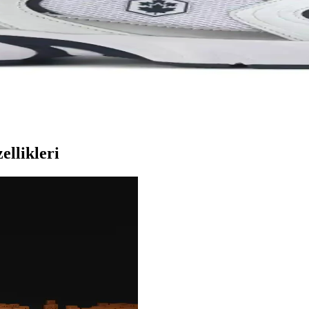
da sunar. Spor ve günlük kullanım için uygun modelleriyle, hareket özgür
L Unisex Metal Taç Karşılaştırması
 ve kullanıcı memnuniyetine odaklanın.
ık İçin En İyi Seçenekler 75-90 karakter
modellerinin özellikleri, kullanıcı yorumları ve kullanım alanları deta
ellikleri