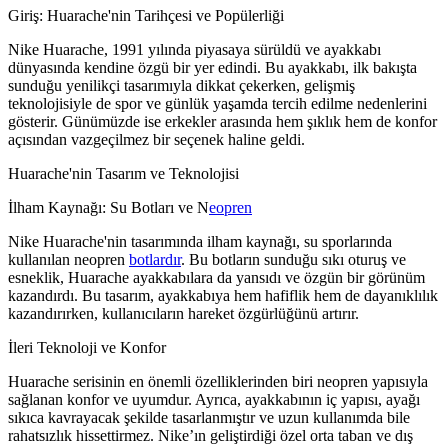
Giriş: Huarache'nin Tarihçesi ve Popülerliği
Nike Huarache, 1991 yılında piyasaya sürüldü ve ayakkabı
dünyasında kendine özgü bir yer edindi. Bu ayakkabı, ilk bakışta
sunduğu yenilikçi tasarımıyla dikkat çekerken, gelişmiş
teknolojisiyle de spor ve günlük yaşamda tercih edilme nedenlerini
gösterir. Günümüzde ise erkekler arasında hem şıklık hem de konfor
açısından vazgeçilmez bir seçenek haline geldi.
Huarache'nin Tasarım ve Teknolojisi
İlham Kaynağı: Su Botları ve N
eopren
Nike Huarache'nin tasarımında ilham kaynağı, su sporlarında
kullanılan neopren
botlardır
. Bu botların sunduğu sıkı oturuş ve
esneklik, Huarache ayakkabılara da yansıdı ve özgün bir görünüm
kazandırdı. Bu tasarım, ayakkabıya hem hafiflik hem de dayanıklılık
kazandırırken, kullanıcıların hareket özgürlüğünü artırır.
İleri Teknoloji ve Konfor
Huarache serisinin en önemli özelliklerinden biri neopren yapısıyla
sağlanan konfor ve uyumdur. Ayrıca, ayakkabının iç yapısı, ayağı
sıkıca kavrayacak şekilde tasarlanmıştır ve uzun kullanımda bile
rahatsızlık hissettirmez. Nike’ın geliştirdiği özel orta taban ve dış