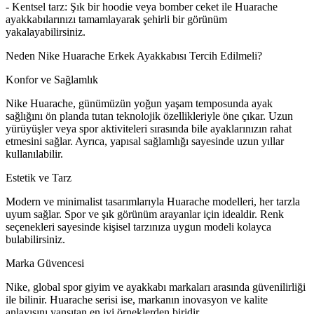
- Kentsel tarz: Şık bir hoodie veya bomber ceket ile Huarache
ayakkabılarınızı tamamlayarak şehirli bir görünüm
yakalayabilirsiniz.
Neden Nike Huarache Erkek Ayakkabısı Tercih Edilmeli?
Konfor ve Sağlamlık
Nike Huarache, günümüzün yoğun yaşam temposunda ayak
sağlığını ön planda tutan teknolojik özellikleriyle öne çıkar. Uzun
yürüyüşler veya spor aktiviteleri sırasında bile ayaklarınızın rahat
etmesini sağlar. Ayrıca, yapısal sağlamlığı sayesinde uzun yıllar
kullanılabilir.
Estetik ve Tarz
Modern ve minimalist tasarımlarıyla Huarache modelleri, her tarzla
uyum sağlar. Spor ve şık görünüm arayanlar için idealdir. Renk
seçenekleri sayesinde kişisel tarzınıza uygun modeli kolayca
bulabilirsiniz.
Marka Güvencesi
Nike, global spor giyim ve ayakkabı markaları arasında güvenilirliği
ile bilinir. Huarache serisi ise, markanın inovasyon ve kalite
anlayışını yansıtan en iyi örneklerden biridir.