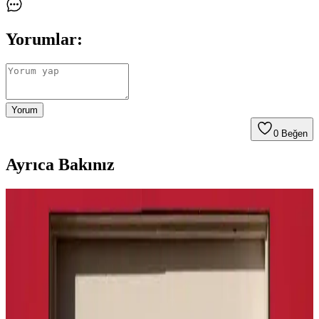
Yorumlar:
Yorum
0
Beğen
Ayrıca Bakınız
Nike Air Force 1: Spor ve Günlük Kullanım İçin
Efsanevi Bir Ayakkabı Modeli
Nike Air Force 1, ikonik tasarımı ve teknolojik özellikleriyle spor ve
günlük yaşamda vazgeçilmez bir tercih. Konfor ve şıklığı bir araya
getirir, farklı tarzlara uyum sağlar.
Nike Erkek Yazlık Ayakkabılar: Hafif, Nefes Alabilir