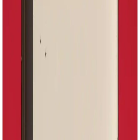
ve Şık Tasarımlar
Nike erkek yazlık ayakkabıları, hafiflik, nefes alabilirlik ve şık
tasarımlarıyla yaz aylarında ideal konfor ve stil sağlar. Teknolojik
özellikleri ve çeşitli modelleriyle her tarz ve bütçeye uygun
seçenekler sunar.
Nike Wearallday Erkek Günlük Ayakkabıları:
Konfor ve Şıklığın Bir Arada Sunumu
Nike Wearallday erkek ayakkabıları, hafifliği, destek seviyesi ve şık
tasarımıyla günlük aktivitelerde rahatlık ve estetiği bir arada sunar.
Dayanıklı malzemeleriyle uzun ömür sağlar.
Nike Mavi Basketbol Ayakkabıları: Performans ve
Şıklığın Modern Buluşması
Nike'ın mavi basketbol ayakkabıları, üstün teknolojiler ve şık
tasarımlarla hem spor hem de günlük kullanım için ideal.
Dayanıklılık, konfor ve stil bir arada.
Nike Air Yüksek Taban Ayakkabılar: Modern
Tasarım ve Konforun Buluşması