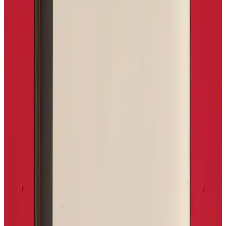
Nike'ın yüksek tabanlı ayakkabıları, modern tasarımı ve gelişmiş
teknolojileriyle şıklık ve rahatlığı bir arada sunar, günlük ve spor
kullanımlarınıza uygun seçenekler sağlar.
Beyaz Nike Erkek Ayakkabıları: Şıklık ve Konfor
Sunan Popüler Modeller
Beyaz Nike erkek ayakkabıları, şık tasarımı ve yüksek performansı
ile günlük ve spor kullanıma uygun, dayanıklı ve konforlu modeller
sunar. Doğru seçim için detaylar burada.
Nike Air Max Erkek Spor Ayakkabıları: Şıklık ve
Konforun Mükemmel Buluşması
Nike Air Max erkek spor ayakkabıları, teknolojik hava yastıklarıyla
üstün konfor ve şıklık sunar. Günlük kullanım ve spor aktiviteleri
için ideal, dayanıklı ve modern tasarımlarla tarzınızı tamamlar.
Nike Air Force 1 Bot Modası ve Güncel Trendler
Hakkında Kapsamlı Bilgi
Nike Air Force 1 botlar, şıklık ve fonksiyonelliği bir arada sunarak
kış aylarında ideal tercih oluyor. Su geçirmez, yüksek top tasarım ve