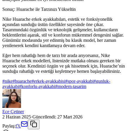
Sonuç: Huarache ile Tarzınızı Yükseltin
Nike Huarache erkek ayakkabıları, estetik ve fonksiyonellik
açısından sunduğu üstün özellikler sayesinde öne çıkar.
Tasarımındaki özgünlük ve teknolojik gelişmeler, kullanıcıların
beklentilerini aşarak, stil ve konforun mükemmel dengesini sağlar.
Günümüz modasında yer edinmiş bu klasik model, her zaman
yenilenerek kendini kanıtlamaya devam eder.
Eğer hem rahatlığı hem de tarzı bir arada arıyorsanız, Nike
Huarache erkek modelleri, listenizde mutlaka olması gereken bir
seçenek olur. Kendinizi özgün ve şık hissetmek için, Huarache’nin
sunduğu rahatlığı ve estetiği keşfetmeye hemen başlayabilirsiniz.
#
nike
#
huarache
#
erkek-ayakkabisi
#
spor-ayakkabi
#
gunluk-
ayakkabi
#
konforlu-ayakkabi
#
modern-tasarim
Ece Çetiner
2 Haziran 2025
·
Güncellendi:
27 Mart 2026
Paylaş:
f
𝕏