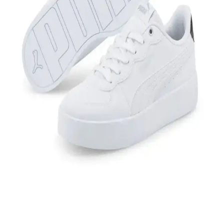
Ayakkabı: Şıklık ve Konforun Birleşimi
Benetton BN-30196, 3374 bordo kadın spor ayakkabısı, hafif, nefes
alabilir ve şık tasarımıyla günlük kullanım ve spor aktiviteleri için
ideal, konforlu ve dayanıklı bir seçenek sunar.
Nike Yeşil Sneaker Modelleri ve Fiyatlarıyla Stil ve
Konforu Bir Arada Sunar
Nike'nin yeşil sneaker koleksiyonu çeşitli modelleri, fiyat
seçenekleri ve kombin ipuçlarıyla şıklık ve rahatlığı bir arada sunar.
Nike Air Jordan Legacy 312 Low: Modern Tasarım
ve Yüksek Performanslı Spor Ayakkabısı
Nike Air Jordan Legacy 312 Low, şık tasarımı, konfor ve
dayanıklılığıyla günlük ve spor kullanımı için ideal, modern ve
klasik unsurları harmanlayan ayakkabıdır.
Beyaz Spor Ayakkabıları Siyaha Boyama
Yöntemleri ve Dikkat Edilmesi Gerekenler
Beyaz spor ayakkabıları siyaha boyama sürecini, doğru malzeme ve