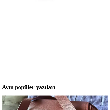
klasik unsurları harmanlayan ayakkabıdır.
Beyaz Spor Ayakkabıları Siyaha Boyama
Yöntemleri ve Dikkat Edilmesi Gerekenler
Beyaz spor ayakkabıları siyaha boyama sürecini, doğru malzeme ve
tekniklerle nasıl yapılacağını ve dikkat edilmesi gereken önemli
noktaları detaylı olarak anlatıyoruz.
Puma Skye Clean Raw Metallic Kadın Sneaker:
Modern ve Şık Günlük Spor Ayakkabı
Puma Skye Clean Raw Metallic kadın sneaker, modern tasarımıyla
günlük kullanımda şıklık ve konforu bir araya getirir. Hafif yapısı,
nefes alabilir malzemeleri ve çok yönlü tasarımıyla her ortamda
tercih edilir.
Ayın popüler yazıları