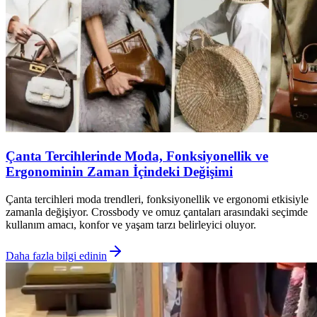
Çanta Tercihlerinde Moda, Fonksiyonellik ve
Ergonominin Zaman İçindeki Değişimi
Çanta tercihleri moda trendleri, fonksiyonellik ve ergonomi etkisiyle
zamanla değişiyor. Crossbody ve omuz çantaları arasındaki seçimde
kullanım amacı, konfor ve yaşam tarzı belirleyici oluyor.
Daha fazla bilgi edinin