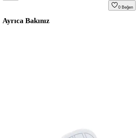
0
Beğen
Ayrıca Bakınız
İmerShoes Beyaz ve Lacivert Sneaker
Karşılaştırması: Konfor ve Şıklık Analizi
İmerShoes'in beyaz ve lacivert sneaker modelleri, hafifliği ve
rahatlığıyla günlük kullanım için ideal. Her iki model de nefes
alabilen kumaş ve slip-on tasarımıyla öne çıkar.
Benetton Bn-30196 Kırmızı Kadın Spor Ayakkabı
Günlük Şıklık ve Konfor Sunar
Benetton'un şık ve konforlu tasarımıyla öne çıkan kırmızı kadın spor
ayakkabı, hafif ve nefes alabilir yapısıyla günlük kullanım için ideal,
dayanıklı ve estetik bir tercih.
Hammer Jack Hakiki Deri Spor Ayakkabı: Şık ve
Konforlu Günlük Kullanım Modeli