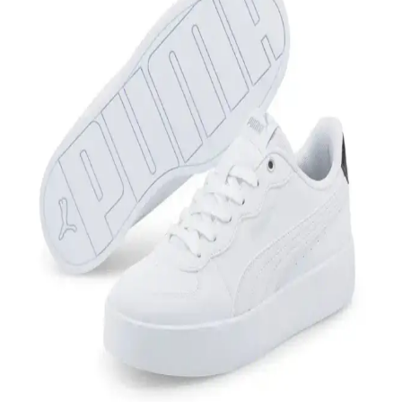
Hammer Jack'in hakiki deri spor ayakkabısı, şıklık ve konforu bir
arada sunar. Modern renk ve geometrik desen detaylarıyla günlük ve
spor aktiviteleri için ideal, unisex tasarımıyla geniş kullanıcı kitlesine
hitap eder.
Benetton BN-30196 3374 Bordo Kadın Spor
Ayakkabı: Şıklık ve Konforun Birleşimi
Benetton BN-30196, 3374 bordo kadın spor ayakkabısı, hafif, nefes
alabilir ve şık tasarımıyla günlük kullanım ve spor aktiviteleri için
ideal, konforlu ve dayanıklı bir seçenek sunar.
Nike Yeşil Sneaker Modelleri ve Fiyatlarıyla Stil ve
Konforu Bir Arada Sunar
Nike'nin yeşil sneaker koleksiyonu çeşitli modelleri, fiyat
seçenekleri ve kombin ipuçlarıyla şıklık ve rahatlığı bir arada sunar.
Nike Air Jordan Legacy 312 Low: Modern Tasarım
ve Yüksek Performanslı Spor Ayakkabısı
Nike Air Jordan Legacy 312 Low, şık tasarımı, konfor ve
dayanıklılığıyla günlük ve spor kullanımı için ideal, modern ve