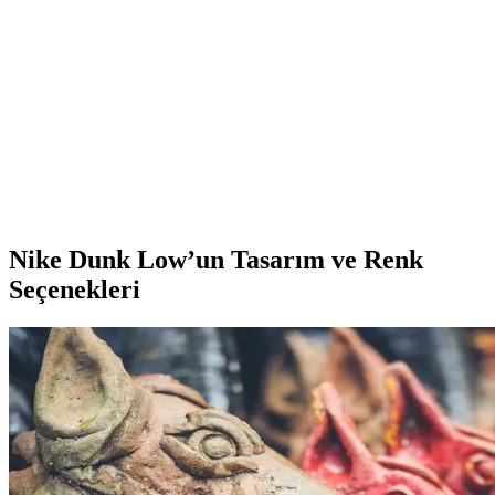
tekniklerle nasıl yapılacağını ve dikkat edilmesi gereken önemli
noktaları detaylı olarak anlatıyoruz.
Puma Skye Clean Raw Metallic Kadın Sneaker:
Modern ve Şık Günlük Spor Ayakkabı
Puma Skye Clean Raw Metallic kadın sneaker, modern tasarımıyla
günlük kullanımda şıklık ve konforu bir araya getirir. Hafif yapısı,
nefes alabilir malzemeleri ve çok yönlü tasarımıyla her ortamda
tercih edilir.
Nike Dunk Low’un Tasarım ve Renk
Seçenekleri