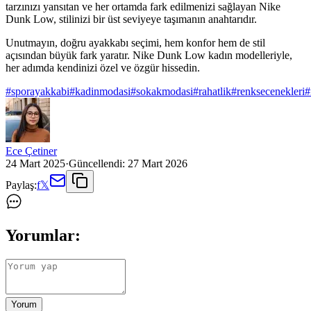
tarzınızı yansıtan ve her ortamda fark edilmenizi sağlayan Nike
Dunk Low, stilinizi bir üst seviyeye taşımanın anahtarıdır.
Unutmayın, doğru ayakkabı seçimi, hem konfor hem de stil
açısından büyük fark yaratır. Nike Dunk Low kadın modelleriyle,
her adımda kendinizi özel ve özgür hissedin.
#
sporayakkabi
#
kadinmodasi
#
sokakmodasi
#
rahatlik
#
renksecenekleri
#
Ece Çetiner
24 Mart 2025
·
Güncellendi:
27 Mart 2026
Paylaş:
f
𝕏
Yorumlar:
Yorum