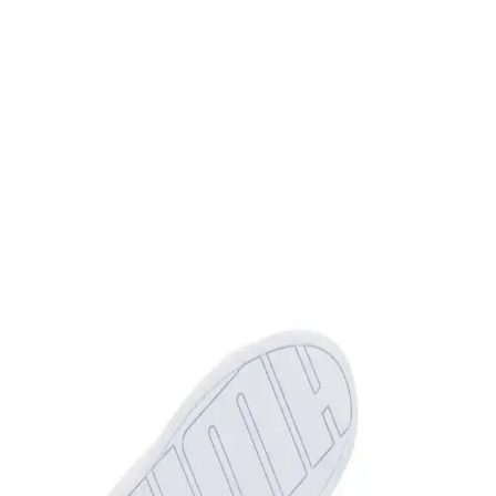
İmerShoes Beyaz ve Lacivert Sneaker
Karşılaştırması: Konfor ve Şıklık Analizi
İmerShoes'in beyaz ve lacivert sneaker modelleri, hafifliği ve
rahatlığıyla günlük kullanım için ideal. Her iki model de nefes
alabilen kumaş ve slip-on tasarımıyla öne çıkar.
Benetton Bn-30196 Kırmızı Kadın Spor Ayakkabı
Günlük Şıklık ve Konfor Sunar
Benetton'un şık ve konforlu tasarımıyla öne çıkan kırmızı kadın spor
ayakkabı, hafif ve nefes alabilir yapısıyla günlük kullanım için ideal,
dayanıklı ve estetik bir tercih.
Hammer Jack Hakiki Deri Spor Ayakkabı: Şık ve
Konforlu Günlük Kullanım Modeli
Hammer Jack'in hakiki deri spor ayakkabısı, şıklık ve konforu bir
arada sunar. Modern renk ve geometrik desen detaylarıyla günlük ve
spor aktiviteleri için ideal, unisex tasarımıyla geniş kullanıcı kitlesine
hitap eder.
Benetton BN-30196 3374 Bordo Kadın Spor