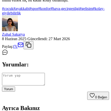
mutlu etmek hiç bu kadar kolay olmamıştı.
#
cocuk
#
ayakkabi
#
spor
#
konfor
#
hava-gecirgenligi
#
gelisim
#
kolay-
giyilebilirlik
Zuhal Sakarya
8 Haziran 2025
·
Güncellendi:
27 Mart 2026
Paylaş:
f
𝕏
Yorumlar:
Yorum
0
Beğen
Ayrıca Bakınız