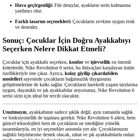
Hava geçirgenliği:
File detaylar, ayakların serin kalmasına
yardımcı olur.
Farklı tasarım seçenekleri:
Çocukların zevkine uygun renk
ve desenler.
Sonuç: Çocuklar İçin Doğru Ayakkabıyı
Seçerken Nelere Dikkat Etmeli?
Çocuklar için ayakkabı seçerken,
konfor
ve
işlevsellik
en önemli
kriterlerdir. Nike Revolution 6 serisi, bu ihtiyaçları karşılayan üstün
özellikleriyle öne çıkar. Ayrıca,
kolay giyilip çıkarılabilen
modelleri
sayesinde çocukların bağımsızlık duygusunu
geliştirmelerine de katkı sağlar. Çocukların hareketli yaşam tarzlarına
uygun, dayanıklı ve şık ayakkabılar arıyorsanız, Nike Revolution 6
serisi sizin için ideal bir tercih olacaktır.
Unutmayın
, ayakkabının sadece şıklık değil, aynı zamanda sağlık
ve fonksiyonellik de taşıması gerekir. Nike Revolution 6 ailesi, hem
güncel teknolojileri hem de çocukların ne istediğine yönelik
tasarımlarıyla, en iyi seçenekler arasında yer alır. Çocuklarınızın
sağlıklı büyümesine destek olacak, rahat ve şık ayakkabılarla onları