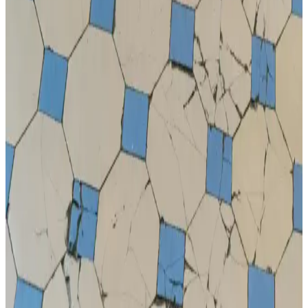
Messi çocuk kramponları: Performansı artıran ve
stil sahibi futbol ayakkabıları
Messi çocuk kramponları, şık tasarımı ve üstün performans
özellikleriyle küçük futbolcuların favorisi. Hafif, dayanıklı ve
konforlu yapısıyla sahada fark yaratır.
Nike Çocuk Sweatshirt Koleksiyonu: Konfor ve
Şıklığın Mükemmel Buluşması
Nike çocuk sweatshirtleri, konfor, dayanıklılık ve şıklığı bir arada
sunar. Canlı renkler ve pratik modellerle çocuklar için ideal günlük
ve spor giyim seçenekleri.
Kiko Kids Rio Günlük Spor Erkek Çocuk
Basketbol Ayakkabısı Özellikleri ve Performansı
Kiko Kids Rio çocuk basketbol ayakkabısı, hafifliği ve şık
tasarımıyla günlük kullanım ve spor aktiviteleri için ideal. Dayanıklı
microfiber ve kaymaz taban özellikleriyle güvenli ve rahat hareket
sağlar.
Nike Çocuk Taytları: Konfor ve Stil Sunan Güncel