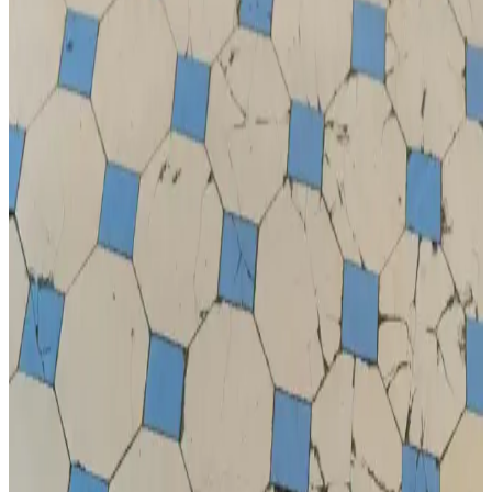
Tek çanta seyahat yöntemi, ailelerin bagaj yükünü azaltarak
havaalanında hızlı hareket etmelerini sağlar. Minimalist paketleme ve
doğru ekipman seçimiyle seyahat daha pratik ve esnek hale gelir.
Hafta Sonu ve Çocuklarla Dış Mekan Aktiviteleri
İçin Çanta Seçimi ve Kullanımı
Hafta sonu ve çocuklarla dış mekan aktivitelerinde çanta seçimi,
taşıma kapasitesi ve organizasyon açısından önemlidir. Sling, sırt ve
çok amaçlı çantalar farklı ihtiyaçlara uygun çözümler sunar.
Genel Markalar Dad & Mom Kolej Fontlu Yıkamalı
Beyzbol Kep Seti Geniş Kullanım Alanlarıyla
Yüksek kaliteli pamuklu kumaş, modern tasarım ve uygun fiyatıyla
dikkat çeken beyzbol kepi seti, gençler ve çocuklar için ideal,
dayanıklı ve rahat kullanım sağlar.
Messi çocuk kramponları: Performansı artıran ve
stil sahibi futbol ayakkabıları
Messi çocuk kramponları, şık tasarımı ve üstün performans
özellikleriyle küçük futbolcuların favorisi. Hafif, dayanıklı ve