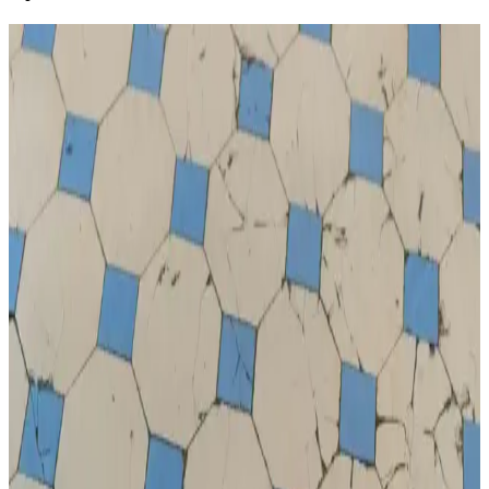
Tek Çanta Seyahat: Aileler İçin Hafif, Pratik ve
Esnek Seyahat Yöntemi
Tek çanta seyahat yöntemi, ailelerin bagaj yükünü azaltarak
havaalanında hızlı hareket etmelerini sağlar. Minimalist paketleme ve
doğru ekipman seçimiyle seyahat daha pratik ve esnek hale gelir.
Hafta Sonu ve Çocuklarla Dış Mekan Aktiviteleri
İçin Çanta Seçimi ve Kullanımı
Hafta sonu ve çocuklarla dış mekan aktivitelerinde çanta seçimi,
taşıma kapasitesi ve organizasyon açısından önemlidir. Sling, sırt ve
çok amaçlı çantalar farklı ihtiyaçlara uygun çözümler sunar.
Genel Markalar Dad & Mom Kolej Fontlu Yıkamalı
Beyzbol Kep Seti Geniş Kullanım Alanlarıyla
Yüksek kaliteli pamuklu kumaş, modern tasarım ve uygun fiyatıyla
dikkat çeken beyzbol kepi seti, gençler ve çocuklar için ideal,
dayanıklı ve rahat kullanım sağlar.