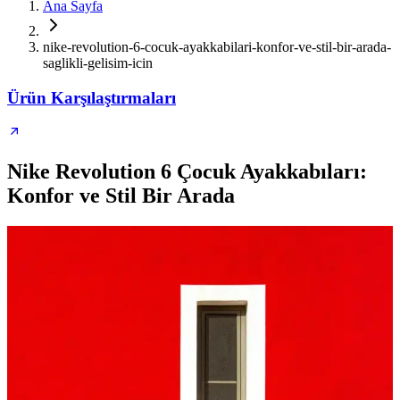
Ana Sayfa
nike-revolution-6-cocuk-ayakkabilari-konfor-ve-stil-bir-arada-
saglikli-gelisim-icin
Ürün Karşılaştırmaları
Nike Revolution 6 Çocuk Ayakkabıları:
Konfor ve Stil Bir Arada