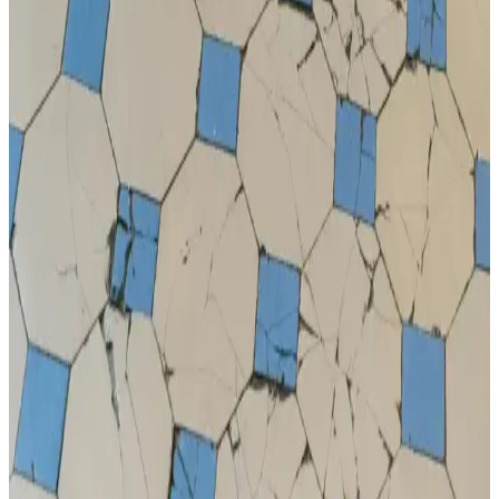
konforlu yapısıyla sahada fark yaratır.
Nike Çocuk Sweatshirt Koleksiyonu: Konfor ve
Şıklığın Mükemmel Buluşması
Nike çocuk sweatshirtleri, konfor, dayanıklılık ve şıklığı bir arada
sunar. Canlı renkler ve pratik modellerle çocuklar için ideal günlük
ve spor giyim seçenekleri.
Kiko Kids Rio Günlük Spor Erkek Çocuk
Basketbol Ayakkabısı Özellikleri ve Performansı
Kiko Kids Rio çocuk basketbol ayakkabısı, hafifliği ve şık
tasarımıyla günlük kullanım ve spor aktiviteleri için ideal. Dayanıklı
microfiber ve kaymaz taban özellikleriyle güvenli ve rahat hareket
sağlar.
Nike Çocuk Taytları: Konfor ve Stil Sunan Güncel
Modeller ve Seçim Rehberi
Nike çocuk taytları, esnek ve nefes alabilir malzemeleriyle konfor,
dayanıklılık ve çeşitli modelleriyle stil sunar. Günlük ve spor
kullanımı için ideal, uygun fiyatlı seçenekler içerir.