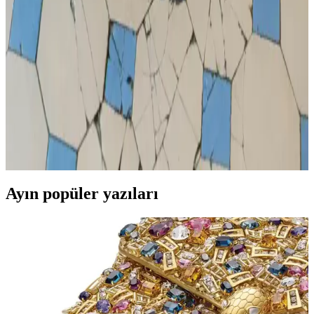
Modeller ve Seçim Rehberi
Nike çocuk taytları, esnek ve nefes alabilir malzemeleriyle konfor,
dayanıklılık ve çeşitli modelleriyle stil sunar. Günlük ve spor
kullanımı için ideal, uygun fiyatlı seçenekler içerir.
Çocuklara Karne Hediyesi Seçenekleri: Çanta ve
Ayakkabıyla Mutluluk Yaratmak
Karne günü çocuklara özel hediye önerileri arasında şık ve kullanışlı
çanta ile rahat ayakkabılar bulunuyor. İlgi ve yaşa uygun seçimlerle
onları mutlu edin.
Ayın popüler yazıları