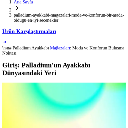
Ana Sayfa
palladium-ayakkabi-magazalari-moda-ve-konforun-bir-arada-
oldugu-en-iyi-secenekler
Ürün Karşılaştırmaları
\n\n# Palladium Ayakkabı
Mağazaları
: Moda ve Konforun Buluşma
Noktası
Giriş: Palladium'un Ayakkabı
Dünyasındaki Yeri