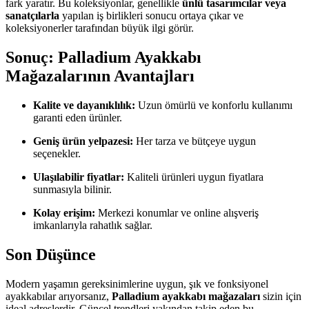
fark yaratır. Bu koleksiyonlar, genellikle
ünlü tasarımcılar veya
sanatçılarla
yapılan iş birlikleri sonucu ortaya çıkar ve
koleksiyonerler tarafından büyük ilgi görür.
Sonuç: Palladium Ayakkabı
Mağazalarının Avantajları
Kalite ve dayanıklılık:
Uzun ömürlü ve konforlu kullanımı
garanti eden ürünler.
Geniş ürün yelpazesi:
Her tarza ve bütçeye uygun
seçenekler.
Ulaşılabilir fiyatlar:
Kaliteli ürünleri uygun fiyatlara
sunmasıyla bilinir.
Kolay erişim:
Merkezi konumlar ve online alışveriş
imkanlarıyla rahatlık sağlar.
Son Düşünce
Modern yaşamın gereksinimlerine uygun, şık ve fonksiyonel
ayakkabılar arıyorsanız,
Palladium ayakkabı mağazaları
sizin için
ideal adreslerdir. Güncel trendleri yakından takip eden bu