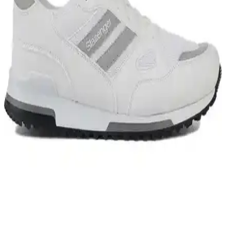
Güneydoğu Asya Uzun Süreli Seyahatleri İçin Sırt
Çantası ve Paketleme Rehberi
Güneydoğu Asya'da 2-3 aylık seyahatler için az ve çok amaçlı
kıyafet seçimi, uygun ayakkabı tercihleri, hafif sırt çantası kullanımı
ve yerel çamaşır hizmetlerinden faydalanma önerileri sunuluyor.
Güneydoğu Asya Seyahati İçin 45 Litrelik Sırt
Çantasıyla Pratik ve Fonksiyonel Paketleme
Önerileri
Güneydoğu Asya'nın nemli ve sıcak ikliminde 45 litrelik sırt
çantasıyla üç aylık seyahat için hızlı kuruyan kıyafetler, şemsiye
kullanımı ve minimal ekipman düzeni önerileri sunuluyor.
Sırt Çantasıyla Seyahat İçin En Çok Tercih Edilen
Ekipmanlar ve Kullanım İpuçları
Sırt çantasıyla seyahat edenler için hafif, dayanıklı ve çok yönlü
ekipmanlar; yağmurluk, softshell ceket, katmanlı giyim ve pratik
aksesuarların kullanımıyla ilgili detaylı bilgiler sunulmaktadır.
Puma Shuffle 309668-25 Erkek Günlük ve Spor