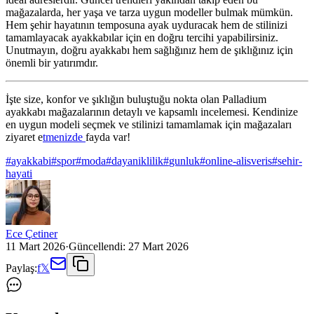
mağazalarda, her yaşa ve tarza uygun modeller bulmak mümkün.
Hem şehir hayatının temposuna ayak uyduracak hem de stilinizi
tamamlayacak ayakkabılar için en doğru tercihi yapabilirsiniz.
Unutmayın, doğru ayakkabı hem sağlığınız hem de şıklığınız için
önemli bir yatırımdır.
İşte size, konfor ve şıklığın buluştuğu nokta olan Palladium
ayakkabı mağazalarının detaylı ve kapsamlı incelemesi. Kendinize
en uygun modeli seçmek ve stilinizi tamamlamak için mağazaları
ziyaret e
tmenizde
fayda var!
#
ayakkabi
#
spor
#
moda
#
dayaniklilik
#
gunluk
#
online-alisveris
#
sehir-
hayati
Ece Çetiner
11 Mart 2026
·
Güncellendi:
27 Mart 2026
Paylaş:
f
𝕏