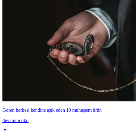
Gören herkesi kendine aşık eden 10 muhteşem ürün
devamını oku