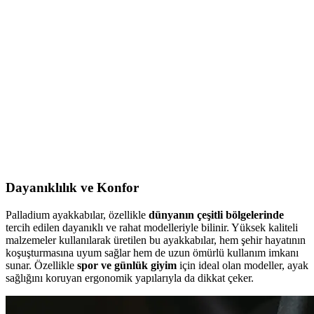
Kullanımına Uygun Ayakkabı
Puma Shuffle 309668-25, hafif yastıklama ve dayanıklı taban
özellikleriyle günlük ve spor aktivitelerinde konfor sağlar, şık ve
pratik tasarımıyla öne çıkar.
Slazenger MAROON I Büyük Beden Erkek Spor
Ayakkabı Dayanıklılık ve Şıklık Sunar
Slazenger MAROON I büyük beden erkek sneaker, şık tasarımı ve
dayanıklı malzemeleriyle günlük kullanım ve hafif aktiviteler için
ideal, rahat ve uzun ömürlü bir spor ayakkabısıdır.
Dayanıklılık ve Konfor
Palladium ayakkabılar, özellikle
dünyanın çeşitli bölgelerinde
tercih edilen dayanıklı ve rahat modelleriyle bilinir. Yüksek kaliteli
malzemeler kullanılarak üretilen bu ayakkabılar, hem şehir hayatının
koşuşturmasına uyum sağlar hem de uzun ömürlü kullanım imkanı
sunar. Özellikle
spor ve günlük giyim
için ideal olan modeller, ayak
sağlığını koruyan ergonomik yapılarıyla da dikkat çeker.