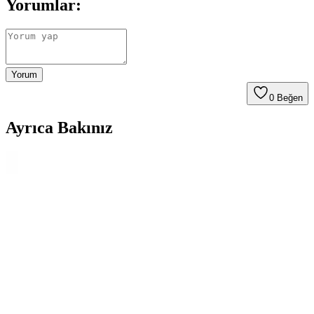
Yorumlar:
Yorum
0
Beğen
Ayrıca Bakınız
Bolivya Seyahati İçin Çok İklim Koşullarına Uygun
Hafif Sırt Çantası ve Kıyafet Seçimi
Bolivya seyahati için 17 günlük çok iklim koşullarına uygun
katmanlı kıyafet ve hafif sırt çantası hazırlığı detayları. Nem çekici
kumaşlar yerine sentetik tercihleri ve çok amaçlı ayakkabılar
öneriliyor.
Seyahatler İçin Çok Amaçlı Ayakkabı Seçimi:
Konfor, Dayanıklılık ve Kullanım Önerileri