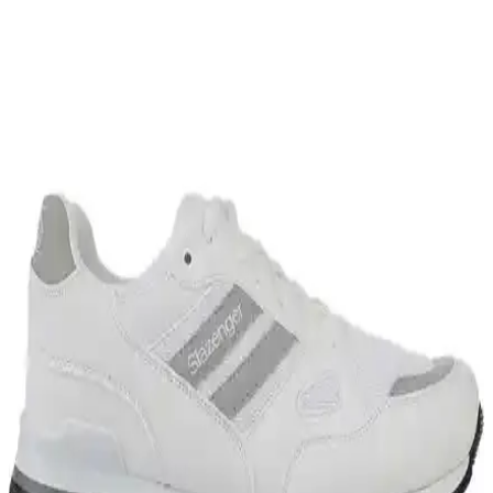
Seyahatlerde şehir içi yürüyüş, hafif koşu ve dayanıklılık için ideal
çok amaçlı ayakkabı seçiminin zorlukları, kullanıcı deneyimleri ve
önerilen modeller detaylı şekilde ele alınıyor.
İngiltere'de 8 Günlük OneBag Seyahati: Pratiklik,
Konfor ve Kişisel Tercihler Üzerine İnceleme
İngiltere'de gerçekleştirilen 8 günlük onebag seyahati, kullanıcının
kişisel tercihleri, konfor beklentileri ve pratiklik unsurları
doğrultusunda şekillendi. Seyahat düzeni, avantaj ve
dezavantajlarıyla detaylıca ele alındı.
Güneydoğu Asya Uzun Süreli Seyahatleri İçin Sırt
Çantası ve Paketleme Rehberi
Güneydoğu Asya'da 2-3 aylık seyahatler için az ve çok amaçlı
kıyafet seçimi, uygun ayakkabı tercihleri, hafif sırt çantası kullanımı
ve yerel çamaşır hizmetlerinden faydalanma önerileri sunuluyor.
Güneydoğu Asya Seyahati İçin 45 Litrelik Sırt
Çantasıyla Pratik ve Fonksiyonel Paketleme
Önerileri