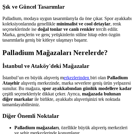
Şık ve Güncel Tasarımlar
Palladium, modaya uygun tasarımlarıyla da öne çıkar. Spor ayakkabı
koleksiyonlarında genellikle
minimalist ve cool detaylar
, renk
seçeneklerinde ise
doğal tonlar ve canlı renkler
tercih edilir.
Marka, gençlerin ve genç yetişkinlerin stiline hitap eden özgün
tasarımlarla geniş bir kitleye ulaşmayı başarır.
Palladium Mağazaları Nerelerde?
İstanbul ve Ataköy'deki Mağazalar
İstanbul’un en büyük alışveriş m
erkezlerinden
biri olan
Palladium
Ataşehir
alışveriş merkezinde, marka severlere geniş ürün yelpazesi
sunulur. Bu mağaza,
spor ayakkabından günlük modellere kadar
çeşitli seçenekleriyle dikkat çeker. Ayrıca,
mağazada bulunan
diğer markalar
ile birlikte, ayakkabı alışverişinizi tek noktada
tamamlayabilirsiniz.
Diğer Önemli Noktalar
Palladium mağazaları
, özellikle büyük alışveriş merkezleri
ve şehir merkezlerinde konumlanır.