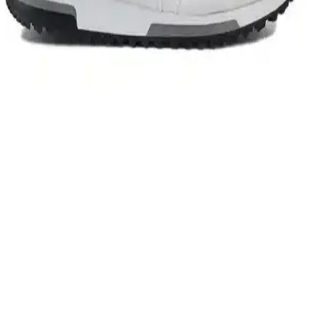
Güneydoğu Asya'nın nemli ve sıcak ikliminde 45 litrelik sırt
çantasıyla üç aylık seyahat için hızlı kuruyan kıyafetler, şemsiye
kullanımı ve minimal ekipman düzeni önerileri sunuluyor.
Sırt Çantasıyla Seyahat İçin En Çok Tercih Edilen
Ekipmanlar ve Kullanım İpuçları
Sırt çantasıyla seyahat edenler için hafif, dayanıklı ve çok yönlü
ekipmanlar; yağmurluk, softshell ceket, katmanlı giyim ve pratik
aksesuarların kullanımıyla ilgili detaylı bilgiler sunulmaktadır.
Puma Shuffle 309668-25 Erkek Günlük ve Spor
Kullanımına Uygun Ayakkabı
Puma Shuffle 309668-25, hafif yastıklama ve dayanıklı taban
özellikleriyle günlük ve spor aktivitelerinde konfor sağlar, şık ve
pratik tasarımıyla öne çıkar.
Slazenger MAROON I Büyük Beden Erkek Spor
Ayakkabı Dayanıklılık ve Şıklık Sunar
Slazenger MAROON I büyük beden erkek sneaker, şık tasarımı ve
dayanıklı malzemeleriyle günlük kullanım ve hafif aktiviteler için