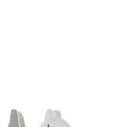
Bolivya Seyahati İçin Çok İklim Koşullarına Uygun
Hafif Sırt Çantası ve Kıyafet Seçimi
Bolivya seyahati için 17 günlük çok iklim koşullarına uygun
katmanlı kıyafet ve hafif sırt çantası hazırlığı detayları. Nem çekici
kumaşlar yerine sentetik tercihleri ve çok amaçlı ayakkabılar
öneriliyor.
Seyahatler İçin Çok Amaçlı Ayakkabı Seçimi:
Konfor, Dayanıklılık ve Kullanım Önerileri
Seyahatlerde şehir içi yürüyüş, hafif koşu ve dayanıklılık için ideal
çok amaçlı ayakkabı seçiminin zorlukları, kullanıcı deneyimleri ve
önerilen modeller detaylı şekilde ele alınıyor.
İngiltere'de 8 Günlük OneBag Seyahati: Pratiklik,
Konfor ve Kişisel Tercihler Üzerine İnceleme
İngiltere'de gerçekleştirilen 8 günlük onebag seyahati, kullanıcının
kişisel tercihleri, konfor beklentileri ve pratiklik unsurları
doğrultusunda şekillendi. Seyahat düzeni, avantaj ve
dezavantajlarıyla detaylıca ele alındı.