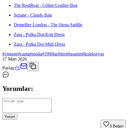
The RealReal - Celine Leather Bag
Sezane - Claude Bag
Demellier London - The Siena Saddle
Zara - Polka Dot Knit Dress
Zara - Polka Dot Midi Dress
#
vintage
#
canta
#
moda
#
1990lar
#
deri
#
tasarim
#
koleksiyon
17 Mart 2026
Paylaş:
f
𝕏
Yorumlar:
Yorum
0
Beğen