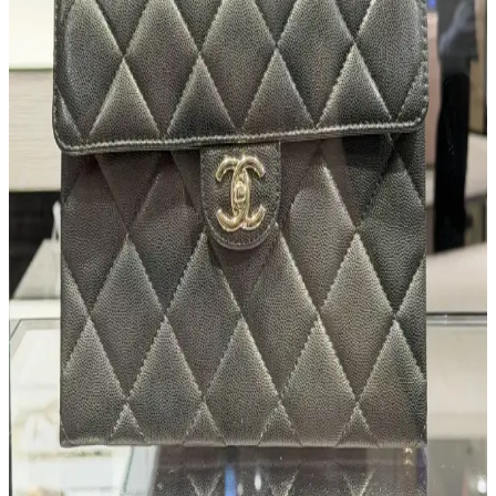
1990'lar Aldo vintage çantalarının büyük çoğunluğu gerçek deri
malzemeden üretilmiştir. Ancak bazı yüzeylerde sentetik malzeme
izleri bulunabilir. Bu yazı, deri ve sentetik malzeme ayırt etme
yöntemlerini ve Aldo'nun marka imajını ele alıyor.
300 Euro Altında Kaliteli ve Dayanıklı Deri Çanta
Seçenekleri ve Marka Alternatifleri
300 Euro altı bütçeyle dayanıklı ve kaliteli deri çanta seçenekleri
marka yerine işçilik ve malzeme kalitesine odaklanarak bulunabilir.
Avrupa üreticileri ve vintage pazarları da alternatif sunar.
Vintage Gucci Çantaların Onarımı ve Uygun Fiyatlı
Alternatif Bulma Yöntemleri
Vintage Gucci çantaların onarımı, orijinalliği koruyarak ekonomik
çözümler sunar. İkinci el platformlarda uygun fiyatlı alternatifler
bulunabilir. Kondisyon, vintage ürünlerde değeri belirler.
New York'ta Butik ve Bağımsız Tasarımcı Çanta
Markaları ve Alışveriş Bölgeleri
New York, butik ve bağımsız tasarımcı çanta markaları açısından
zengin seçenekler sunar. Soho, FiDi ve Upper East Side gibi