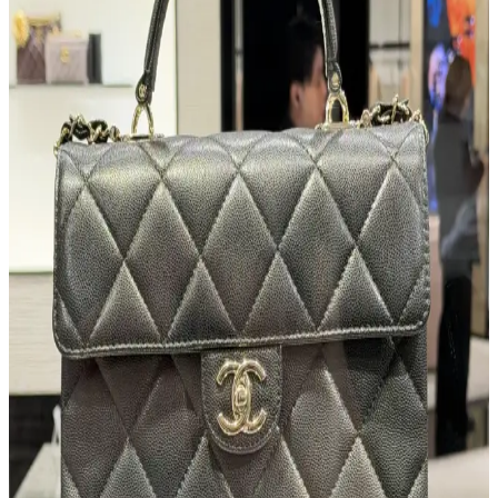
Markalar ve Alım İpuçları
İkinci el çanta koleksiyonculuğu, estetik ve işlevselliği birleştirerek
kişisel tarzı yansıtan bir hobidir. Orijinallik, kondisyon ve güvenilir
platformlar seçimde kritik rol oynar.
Aldo Marka Vintage Çantaların Gerçek Deri Olup
Olmadığına Dair İnceleme ve Değerlendirme
1990'lar Aldo vintage çantalarının büyük çoğunluğu gerçek deri
malzemeden üretilmiştir. Ancak bazı yüzeylerde sentetik malzeme
izleri bulunabilir. Bu yazı, deri ve sentetik malzeme ayırt etme
yöntemlerini ve Aldo'nun marka imajını ele alıyor.
300 Euro Altında Kaliteli ve Dayanıklı Deri Çanta
Seçenekleri ve Marka Alternatifleri
300 Euro altı bütçeyle dayanıklı ve kaliteli deri çanta seçenekleri
marka yerine işçilik ve malzeme kalitesine odaklanarak bulunabilir.
Avrupa üreticileri ve vintage pazarları da alternatif sunar.
Vintage Gucci Çantaların Onarımı ve Uygun Fiyatlı
Alternatif Bulma Yöntemleri