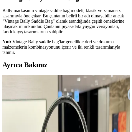
Bally markasının vintage saddle bag modeli, klasik ve zamansız
tasarımıyla öne çıkar. Bu çantanın belirli bir adı olmayabilir ancak
"Vintage Bally Saddle Bag" olarak arandığında çeşitli örneklerine
ulaşmak mümkündür. Çantanın piyasadaki yaygın versiyonları,
farklı kayış tasarımlarına sahiptir.
Not:
Vintage Bally saddle bag'lar genellikle deri ve dokuma
malzemelerin kombinasyonunu içerir ve iki renkli tasarımlarıyla
tanınır.
Ayrıca Bakınız
Modifiye Edilmiş Vintage REI Sırt Çantası: Hafiflik
ve Fonksiyonellik Üzerine Teknik İnceleme
Vintage REI sırt çantasının modifikasyonları, hafiflik ve
fonksiyonelliği artırarak günlük kullanım ve seyahat için optimize
edilmiştir. Teknik müdahaleler ergonomi ve dayanıklılığı
güçlendirmektedir.
İkinci El Çanta Koleksiyonculuğu: Deneyimler,