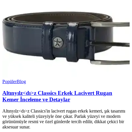
Popüler
Blog
Altınyılz<dı>z Classics Erkek Lacivert Rugan
Kemer İnceleme ve Detaylar
Altınyılz<dı>z Classics'in lacivert rugan erkek kemeri, şık tasarımı
ve yüksek kaliteli yüzeyiyle öne çıkar. Parlak yüzeyi ve modern
görünümüyle resmi ve özel günlerde tercih edilir, dikkat çekici bir
aksesuar sunar.