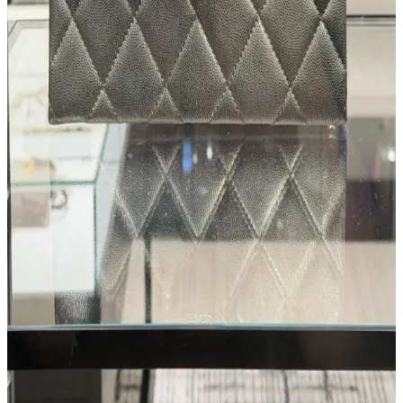
Vintage Gucci çantaların onarımı, orijinalliği koruyarak ekonomik
çözümler sunar. İkinci el platformlarda uygun fiyatlı alternatifler
bulunabilir. Kondisyon, vintage ürünlerde değeri belirler.
New York'ta Butik ve Bağımsız Tasarımcı Çanta
Markaları ve Alışveriş Bölgeleri
New York, butik ve bağımsız tasarımcı çanta markaları açısından
zengin seçenekler sunar. Soho, FiDi ve Upper East Side gibi
bölgelerde özgün tasarımlar ve vintage seçenekler bulunur.
Eski Gucci Çantasının Yenilenmesi: Restorasyon
Süreci ve Bakım Teknikleri
Eski Gucci çantaların iç yapışkanlık, deri bakımı ve metal donanım
temizliği gibi sorunları, doğru tekniklerle giderilerek çanta yenilenir
ve kullanım ömrü uzatılır.
Chanel Çantalarında Asimetrik Kapak Sorunu:
Tasarım Tercihi mi İşçilik Hatası mı?
Chanel çantalarındaki asimetrik kapaklar, tasarım değil işçilik hatası