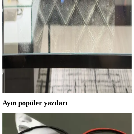
bölgelerde özgün tasarımlar ve vintage seçenekler bulunur.
Eski Gucci Çantasının Yenilenmesi: Restorasyon
Süreci ve Bakım Teknikleri
Eski Gucci çantaların iç yapışkanlık, deri bakımı ve metal donanım
temizliği gibi sorunları, doğru tekniklerle giderilerek çanta yenilenir
ve kullanım ömrü uzatılır.
Chanel Çantalarında Asimetrik Kapak Sorunu:
Tasarım Tercihi mi İşçilik Hatası mı?
Chanel çantalarındaki asimetrik kapaklar, tasarım değil işçilik hatası
olarak değerlendiriliyor. Kullanıcılar kalite kontrol eksikliğine dikkat
çekiyor ve vintage modellerin daha üstün olduğunu belirtiyor.
Ayın popüler yazıları