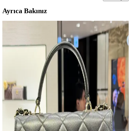
Ayrıca Bakınız
Modifiye Edilmiş Vintage REI Sırt Çantası: Hafiflik
ve Fonksiyonellik Üzerine Teknik İnceleme
Vintage REI sırt çantasının modifikasyonları, hafiflik ve
fonksiyonelliği artırarak günlük kullanım ve seyahat için optimize
edilmiştir. Teknik müdahaleler ergonomi ve dayanıklılığı
güçlendirmektedir.
İkinci El Çanta Koleksiyonculuğu: Deneyimler,
Markalar ve Alım İpuçları
İkinci el çanta koleksiyonculuğu, estetik ve işlevselliği birleştirerek
kişisel tarzı yansıtan bir hobidir. Orijinallik, kondisyon ve güvenilir
platformlar seçimde kritik rol oynar.
Aldo Marka Vintage Çantaların Gerçek Deri Olup
Olmadığına Dair İnceleme ve Değerlendirme