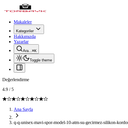
Makaleler
Kategoriler
Hakkımızda
Yazarlar
Ara...
⌘
K
Toggle theme
Değerlendirme
4.9
/
5
Ana Sayfa
q-q-unisex-mavi-spor-model-10-atm-su-gecirmez-silikon-kordon