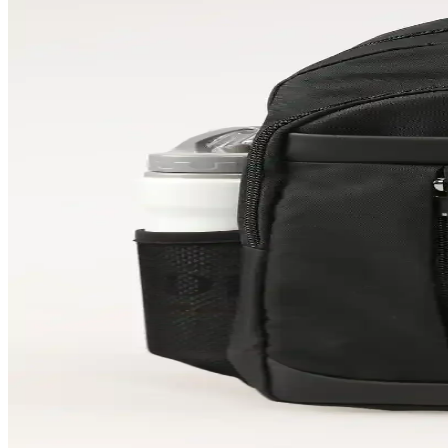
Palalı Pu Sabo Terlik, su geçirmez, kaymaz ve dayanıklı yapısıyla çok 
Adidas TERREX ve Salomon X-Adventure GORE-TEX 
İki popüler outdoor ve koşu ayakkabısı olan adidas TERREX ve Salomon 
Yuppy Club Kadın Kapitone Çanta: Şık ve Kullanışl
Yuppy Club'un kadın kapitone çantası, şık tasarımı, su itici özelliği ve
Casio MTP-VD01GL-1EVUDF Erkek Kol Saati: Şık v
Casio MTP-VD01GL-1EVUDF erkek kol saati, şık tasarımı ve dayanıklı 
Erkekler İçin Pofuduk Mont Seçenekleri: Sıcaklık ve
Kış aylarının vazgeçilmezi pofuduk montlar, sıcak tutarken şıklık ve k
BENİMOLSUN ve XStreet Jrd Unisex Spor Ayakkabılar
Bu makalede, BENİMOLSUN ve XStreet Jrd unisex spor ayakkabılarının ö
Ramsburry ve Tonny Black Sırt Çantası Karşılaştırm