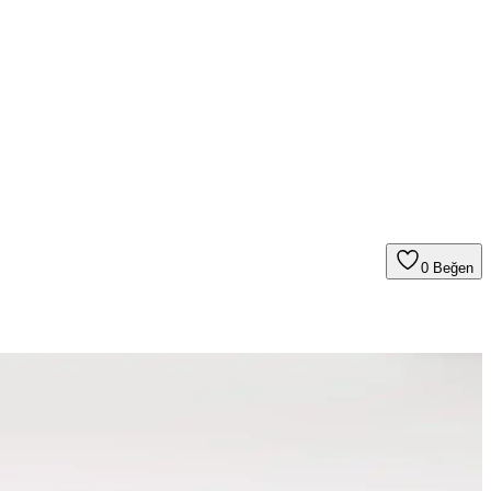
0
Beğen
 faktörler alternatif modellerle değerlendirilir.