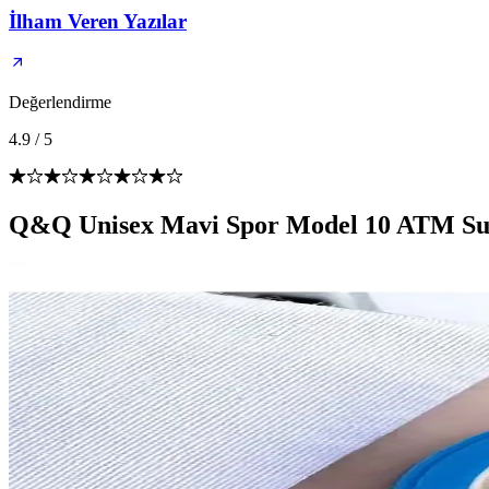
İlham Veren Yazılar
Değerlendirme
4.9
/
5
Q&Q Unisex Mavi Spor Model 10 ATM Su G