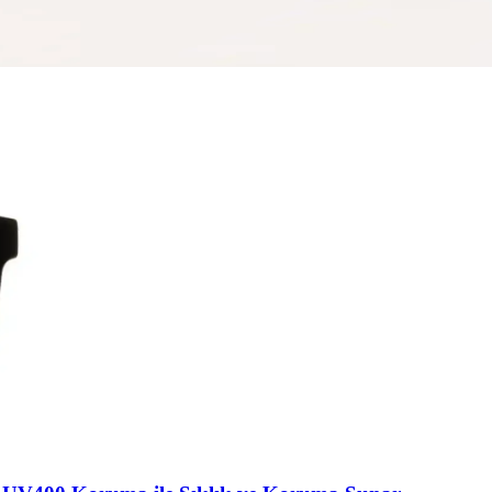
ny Black arasındaki farkları keşfedin. Günlük kullanım, organizasyon ve