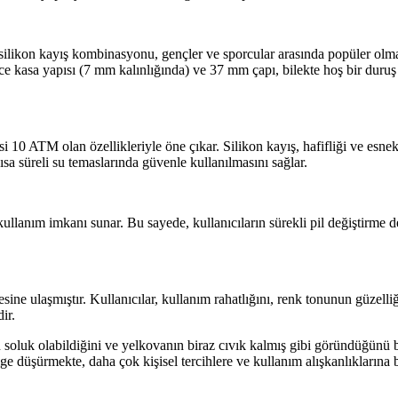
li silikon kayış kombinasyonu, gençler ve sporcular arasında popüler olm
 kasa yapısı (7 mm kalınlığında) ve 37 mm çapı, bilekte hoş bir duruş 
i 10 ATM olan özellikleriyle öne çıkar. Silikon kayış, hafifliği ve esnek
ısa süreli su temaslarında güvenle kullanılmasını sağlar.
ullanım imkanı sunar. Bu sayede, kullanıcıların sürekli pil değiştirme d
ne ulaşmıştır. Kullanıcılar, kullanım rahatlığını, renk tonunun güzelliğin
ir.
soluk olabildiğini ve yelkovanın biraz cıvık kalmış gibi göründüğünü b
 düşürmekte, daha çok kişisel tercihlere ve kullanım alışkanlıklarına b