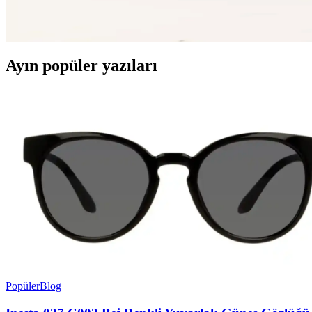
İki dayanıklı ve su geçirmez sırt çantası modeli olan Ramsburry ve Ton
Ayın popüler yazıları
Popüler
Blog