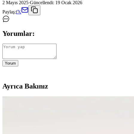
2 Mayıs 2025
·
Güncellendi:
19 Ocak 2026
Paylaş:
f
𝕏
Yorumlar:
Yorum
Ayrıca Bakınız
Taşınabilir ve Katlanabilir Çantaların Evrimi: Nanob
Nanobag Sling ve benzeri katlanabilir çantalar, seyahat ve günlük kullan
Palalı Pu Sabo Terlik: Çok Yönlü, Su Geçirmez ve Ka