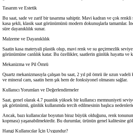
Tasarım ve Estetik
Bu saat, sade ve zarif bir tasarıma sahiptir. Mavi kadran ve çok renk
kasa şekli, klasik saat görünümünü modern dokunuşlarla tamamlar. İnce
süre dayanıklılık sunar.
Malzeme ve Dayanıklılık
Saatin kasa materyali plastik olup, mavi renk ve su geçirmezlik seviyes
görünümüne canlılık katar. Bu özellikler, saatlerin günlük hayatta ve k
Mekanizma ve Pil Ömrü
Quartz mekanizmasıyla çalışan bu saat, 2 yıl pil ömrü ile uzun vadeli k
ve mineral cam, saatin hem şık hem de fonksiyonel olmasını sağlar.
Kullanıcı Yorumları ve Değerlendirmeler
Saat, genel olarak 4.7 puanlık yüksek bir kullanıcı memnuniyeti seviyesi
şık görünümü, günlük kullanımda tercih edilmesinin başlıca nedenlerid
Ancak, bazı kullanıcılar boyutun biraz büyük olduğunu, renk tonunun 
kopması) yaşanabilmektedir. Bu durumlar, ürünün genel kalitesine gölge
Hangi Kullanıcılar İçin Uygundur?