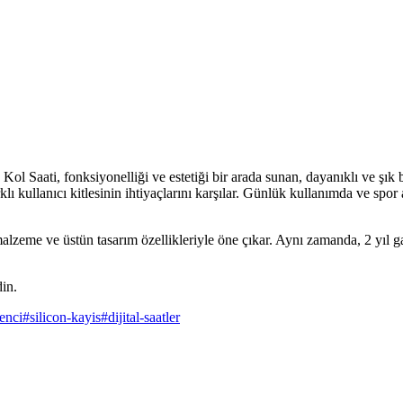
ti, fonksiyonelliği ve estetiği bir arada sunan, dayanıklı ve şık bir 
kullanıcı kitlesinin ihtiyaçlarını karşılar. Günlük kullanımda ve spor ak
malzeme ve üstün tasarım özellikleriyle öne çıkar. Aynı zamanda, 2 yıl ga
din.
enci
#
silicon-kayis
#
dijital-saatler