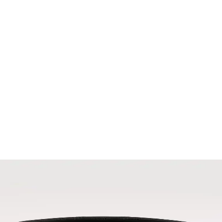
ag ve Alternatif Modellerin İncelenmesi
ımda taşınabilirlik ve dayanıklılık sunar. Su geçirmezlik ve kapasite gibi
ymaz Özellikleriyle Güvenli Kullanım