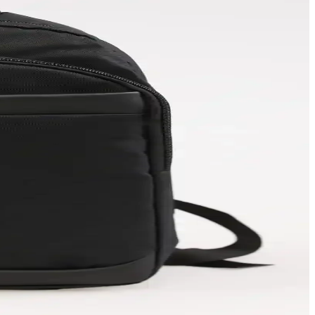
yonel ve günlük ihtiyaçlar için ideal tercihtir.
etaylı karşılaştırıldı.
ratik bir seçenektir.
e kaliteli malzeme ile uzun ömür sağlar.
layın.
celeniyor. Hangi model sizin tarzınıza uygun?