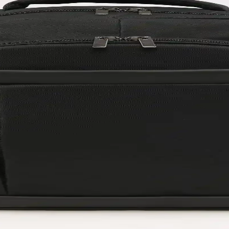
yönlü kullanım sağlar. Hijyen ve konforu bir arada sunan bu ürün, profes
Erkek Koşu Ayakkabıları Karşılaştırması
X-Adventure, su geçirmezlik, hafiflik ve dayanıklılık gibi kriterlerle d
ı Günlük Çanta Seçenekleri
 düzenleyici fermuarlı bölmeleriyle günlük kullanım için ideal, hafif ve p
e Dayanıklı Modern Tasarım Saat
yapısıyla günlük kullanım ve özel günler için ideal. Su geçirmezlik v
 Şıklığın Buluştuğu Nokta
onfor sunar. Modeller, malzeme ve bakım ipuçlarıyla kış stilinizi tamam
ı Karşılaştırması ve Özellikleri
zellikleri, kullanıcı yorumları ve karşılaştırması detaylı şekilde in
ası: Hangi Model Sizin İçin Uygun