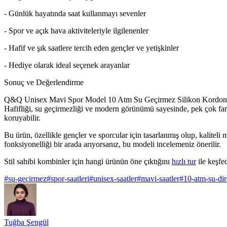
- Günlük hayatında saat kullanmayı sevenler
- Spor ve açık hava aktiviteleriyle ilgilenenler
- Hafif ve şık saatlere tercih eden gençler ve yetişkinler
- Hediye olarak ideal seçenek arayanlar
Sonuç ve Değerlendirme
Q&Q Unisex Mavi Spor Model 10 Atm Su Geçirmez Silikon Kordon Kol Saa
Hafifliği, su geçirmezliği ve modern görünümü sayesinde, pek çok farklı 
koruyabilir.
Bu ürün, özellikle gençler ve sporcular için tasarlanmış olup, kaliteli 
fonksiyonelliği bir arada arıyorsanız, bu modeli incelemeniz önerilir.
Stil sahibi kombinler için hangi ürünün öne çıktığını
hızlı tur
ile keşfe
#
su-gecirmez
#
spor-saatleri
#
unisex-saatler
#
mavi-saatler
#
10-atm-su-dir
Tuğba Şengül