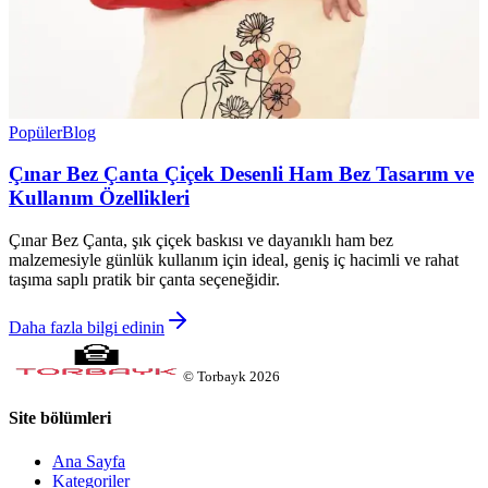
Popüler
Blog
Çınar Bez Çanta Çiçek Desenli Ham Bez Tasarım ve
Kullanım Özellikleri
Çınar Bez Çanta, şık çiçek baskısı ve dayanıklı ham bez
malzemesiyle günlük kullanım için ideal, geniş iç hacimli ve rahat
taşıma saplı pratik bir çanta seçeneğidir.
Daha fazla bilgi edinin
©
Torbayk
2026
Site bölümleri
Ana Sayfa
Kategoriler