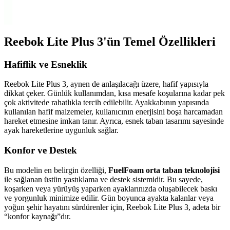
karşılaştırılıyor. Kullanıcı yorumları ve performans kriterleriyle
ürünlerin avantajları ve dezavantajları ortaya konuyor.
Reebok Lite Plus 3'ün Temel Özellikleri
Hafiflik ve Esneklik
Reebok Lite Plus 3, aynen de anlaşılacağı üzere, hafif yapısıyla
dikkat çeker. Günlük kullanımdan, kısa mesafe koşularına kadar pek
çok aktivitede rahatlıkla tercih edilebilir. Ayakkabının yapısında
kullanılan hafif malzemeler, kullanıcının enerjisini boşa harcamadan
hareket etmesine imkan tanır. Ayrıca, esnek taban tasarımı sayesinde
ayak hareketlerine uygunluk sağlar.
Konfor ve Destek
Bu modelin en belirgin özelliği,
FuelFoam orta taban teknolojisi
ile sağlanan üstün yastıklama ve destek sistemidir. Bu sayede,
koşarken veya yürüyüş yaparken ayaklarınızda oluşabilecek baskı
ve yorgunluk minimize edilir. Gün boyunca ayakta kalanlar veya
yoğun şehir hayatını sürdürenler için, Reebok Lite Plus 3, adeta bir
“konfor kaynağı”dır.