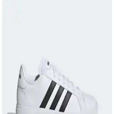
Çocukların hareket özgürlüğü ve sağlığı için uygun erkek çocuk
spor ayakkabıları, dayanıklılık ve moda trendlerini bir arada
sunuyor, doğru seçimle onların günlerini daha konforlu hale getirin.
Adidas Lite Racer 3.0 Spor Ayakkabıları: Şıklık ve
Konforun Buluşma Noktası
Lite Racer 3.0, hafifliği ve şık tasarımıyla günlük yaşam ve spor
aktiviteleri için ideal, çeşitli renk seçenekleriyle tarzınıza uygun,
konfor ve performansı bir arada sunan modern ayakkabılar.
Hummel OSLO Pembe Kadın Spor Ayakkabısı: Şık
ve Konforlu Günlük Kullanım Ayakkabısı
Hummel OSLO pembe kadın spor ayakkabısı, şıklık ve konforu bir
araya getirerek günlük ve spor aktivitelerinde ideal kullanım sağlar,
hafifliği ve dayanıklılığıyla öne çıkar.
Kadın Siyah Spor Ayakkabıları: Konfor ve Şıklığın
Buluştuğu Adidas Modelleri
Kadınlar için tasarlanan Adidas siyah spor ayakkabıları, konfor,