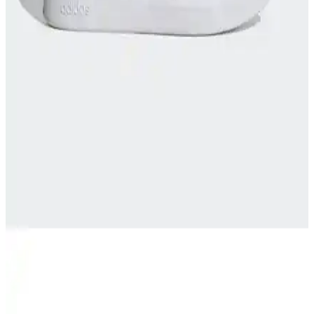
şıklık ve dayanıklılığı bir arada sunar. Günlük ve spor kullanımına
uygun modellerle tarzınızı tamamlayın.
Bounce Legends Ayakkabılarıyla Spor ve Şıklığı Bir
Arada Yakalayın
Bounce Legends ayakkabıları, hafiflik, konfor ve şık tasarımıyla
spor ve günlük kullanım için ideal seçenekler sunar. Performansı ve
tarzı bir arada arayanlara uygun fiyat avantajlarıyla ulaşabilir.
Skechers Dynamight 2.0 Kadın Spor Ayakkabısı:
Konfor ve Şıklığın Modern Buluşması
Skechers Dynamight 2.0, kadınlar için tasarlanmış hafif, konforlu ve
şık spor ayakkabısıdır. Vegan malzemelerden üretilmiş olup, günlük
kullanım ve spor aktiviteleri için ideal bir seçenektir.
Adidas GW9250 ve IF4033 Spor Ayakkabıları
Karşılaştırması: Malzeme, Konfor ve Dayanıklılık
Analizi
İki Adidas spor ayakkabısı olan GW9250 ve IF4033'ün malzeme,
konfor, dayanıklılık ve tasarım özellikleri detaylı şekilde