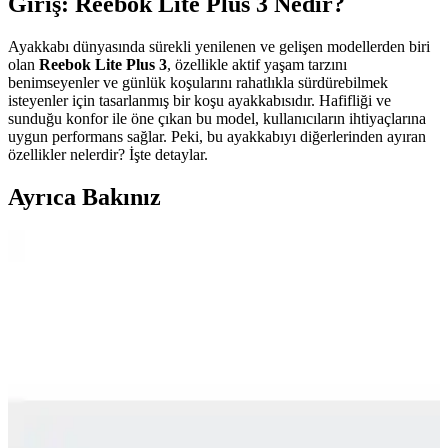
Giriş: Reebok Lite Plus 3 Nedir?
Ayakkabı dünyasında sürekli yenilenen ve gelişen modellerden biri
olan
Reebok Lite Plus 3
, özellikle aktif yaşam tarzını
benimseyenler ve günlük koşularını rahatlıkla sürdürebilmek
isteyenler için tasarlanmış bir koşu ayakkabısıdır. Hafifliği ve
sunduğu konfor ile öne çıkan bu model, kullanıcıların ihtiyaçlarına
uygun performans sağlar. Peki, bu ayakkabıyı diğerlerinden ayıran
özellikler nelerdir? İşte detaylar.
Ayrıca Bakınız
Hammer Jack Peru Hakiki Deri Kadın Spor
Ayakkabısı Günlük Kullanım ve Tasarım Özellikleri
Hammer Jack Peru hakiki deri kadın spor ayakkabısı, çeşitli renk
seçenekleriyle rahatlık ve şıklık sunar, dayanıklı yapısı ve uygun
fiyatıyla günlük kullanım için ideal bir tercih.
Erkek Çocuk Spor Ayakkabıları: Konfor,
Dayanıklılık ve Moda Trendleri Hakkında
Kapsamlı Rehber