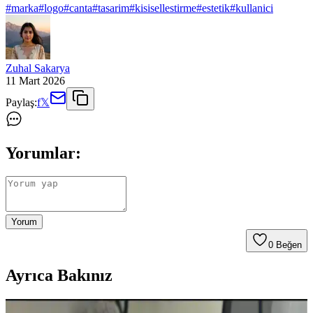
#
marka
#
logo
#
canta
#
tasarim
#
kisisellestirme
#
estetik
#
kullanici
Zuhal Sakarya
11 Mart 2026
Paylaş:
f
𝕏
Yorumlar:
Yorum
0
Beğen
Ayrıca Bakınız