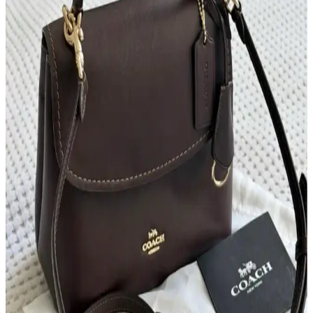
Kişisel Özelliklerle Çanta Seçimi: İsim, İnisiyal ve
Anlamlı Detayların Önemi
İsim, inisiyal ve kişisel sembollerle bağlantılı çanta seçimi,
kullanıcıların kendilerini ifade etme biçimini yansıtır. Doğum yılı,
favori renk ve ilgi alanları da seçimleri etkiler.
2026 İlk Çeyrek Reddit Çanta Satış ve Takas
Piyasası İncelemesi ve Güvenlik Önlemleri
2026'nın ilk çeyreğinde Reddit'te çanta satış ve takasında kullanıcılar
ürün durumu, fiyatlandırma ve güvenli ödeme yöntemlerine dikkat
ediyor. Popüler markalar ve dolandırıcılık uyarıları öne çıkıyor.
Çanta Kalitesi ve Fiyatlandırma: Marka Değeri ile
Gerçek Kalite İlişkisi Üzerine Analiz
Çanta kalitesi belirli bir seviyede tavan yapar; fiyat artışları
çoğunlukla marka değerinden kaynaklanır. Makalede, farklı
markaların kalite ve fiyat dengesi, deri kalitesi, işçilik ve marka
prestiji incelenmektedir.