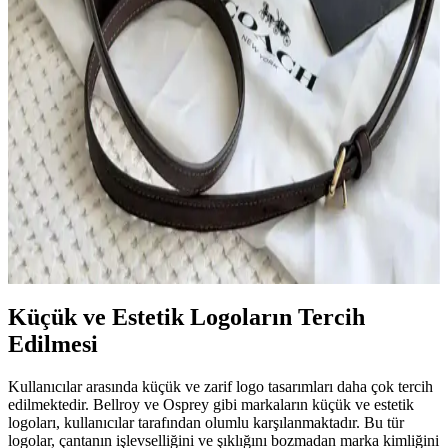
İkinci El Çanta Koleksiyonculuğu: Deneyimler,
Markalar ve Alım İpuçları
İkinci el çanta koleksiyonculuğu, estetik ve işlevselliği birleştirerek
kişisel tarzı yansıtan bir hobidir. Orijinallik, kondisyon ve güvenilir
platformlar seçimde kritik rol oynar.
Fermuarlı Kapaklı Uygun Fiyatlı Çapraz ve
Dönüştürülebilir Çanta Modelleri ve Markaları
Fermuarlı üst kapaklı çapraz ve dönüştürülebilir çantalar, güvenlik
ve düzen açısından tercih edilmeye devam ediyor. Coach, Fossil,
Kate Spade gibi markalar ve özel üretim seçenekleriyle uygun fiyatlı
alternatifler sunuluyor.
Küçük ve Estetik Logoların Tercih
Edilmesi
Kullanıcılar arasında küçük ve zarif logo tasarımları daha çok tercih
edilmektedir. Bellroy ve Osprey gibi markaların küçük ve estetik
logoları, kullanıcılar tarafından olumlu karşılanmaktadır. Bu tür
logolar, çantanın işlevselliğini ve şıklığını bozmadan marka kimliğini