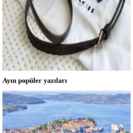
İkinci el çanta koleksiyonculuğu, estetik ve işlevselliği birleştirerek
kişisel tarzı yansıtan bir hobidir. Orijinallik, kondisyon ve güvenilir
platformlar seçimde kritik rol oynar.
Fermuarlı Kapaklı Uygun Fiyatlı Çapraz ve
Dönüştürülebilir Çanta Modelleri ve Markaları
Fermuarlı üst kapaklı çapraz ve dönüştürülebilir çantalar, güvenlik
ve düzen açısından tercih edilmeye devam ediyor. Coach, Fossil,
Kate Spade gibi markalar ve özel üretim seçenekleriyle uygun fiyatlı
alternatifler sunuluyor.
Ayın popüler yazıları