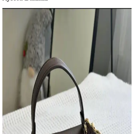
Çanta Koleksiyonları: Çeşitlilik, Kullanım Tercihleri
ve İkinci El Alışverişte Orijinallik
Çanta koleksiyonları farklı boyut, doku ve renklerle zenginleşir.
Kullanım sıklığına göre tercih edilen çantalar, koleksiyon yönetimi
ve ikinci el alışverişte orijinallik kontrolü önem taşır.
30'lu Yaşlardaki Anneler İçin Moda ve
Fonksiyonellik Dengesinde El Çantası Seçimi
30'lu yaşlardaki anneler için el çantası seçimi, modaya uygunluk,
dayanıklılık ve fonksiyonelliği bir arada sunan modellerle günlük
hayatın ihtiyaçlarına cevap verir. Markalar ve malzeme tercihleri
önemlidir.
Dooney & Bourke Janine Çantası: Dayanıklı Deri
Tasarımı ve Piyasa Değeri Analizi
Dooney & Bourke Janine çantası, dayanıklı deri yapısı ve şık
tasarımıyla günlük kullanım ve seyahat için ideal. İkinci el
piyasasında uygun fiyatlı, manevi değeri yüksek bir seçenek sunar.