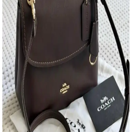
Anlamlı Detayların Önemi
İsim, inisiyal ve kişisel sembollerle bağlantılı çanta seçimi,
kullanıcıların kendilerini ifade etme biçimini yansıtır. Doğum yılı,
favori renk ve ilgi alanları da seçimleri etkiler.
2026 İlk Çeyrek Reddit Çanta Satış ve Takas
Piyasası İncelemesi ve Güvenlik Önlemleri
2026'nın ilk çeyreğinde Reddit'te çanta satış ve takasında kullanıcılar
ürün durumu, fiyatlandırma ve güvenli ödeme yöntemlerine dikkat
ediyor. Popüler markalar ve dolandırıcılık uyarıları öne çıkıyor.
Çanta Kalitesi ve Fiyatlandırma: Marka Değeri ile
Gerçek Kalite İlişkisi Üzerine Analiz
Çanta kalitesi belirli bir seviyede tavan yapar; fiyat artışları
çoğunlukla marka değerinden kaynaklanır. Makalede, farklı
markaların kalite ve fiyat dengesi, deri kalitesi, işçilik ve marka
prestiji incelenmektedir.
İkinci El Çanta Koleksiyonculuğu: Deneyimler,
Markalar ve Alım İpuçları