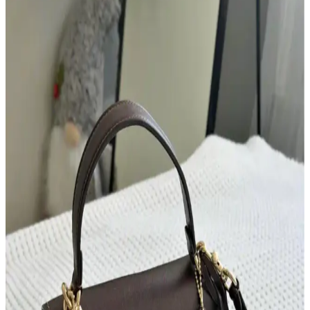
Çanta Koleksiyonları: Çeşitlilik, Kullanım Tercihleri
ve İkinci El Alışverişte Orijinallik
Çanta koleksiyonları farklı boyut, doku ve renklerle zenginleşir.
Kullanım sıklığına göre tercih edilen çantalar, koleksiyon yönetimi
ve ikinci el alışverişte orijinallik kontrolü önem taşır.
30'lu Yaşlardaki Anneler İçin Moda ve
Fonksiyonellik Dengesinde El Çantası Seçimi
30'lu yaşlardaki anneler için el çantası seçimi, modaya uygunluk,
dayanıklılık ve fonksiyonelliği bir arada sunan modellerle günlük
hayatın ihtiyaçlarına cevap verir. Markalar ve malzeme tercihleri
önemlidir.
Dooney & Bourke Janine Çantası: Dayanıklı Deri
Tasarımı ve Piyasa Değeri Analizi
Dooney & Bourke Janine çantası, dayanıklı deri yapısı ve şık
tasarımıyla günlük kullanım ve seyahat için ideal. İkinci el
piyasasında uygun fiyatlı, manevi değeri yüksek bir seçenek sunar.
Kişisel Özelliklerle Çanta Seçimi: İsim, İnisiyal ve