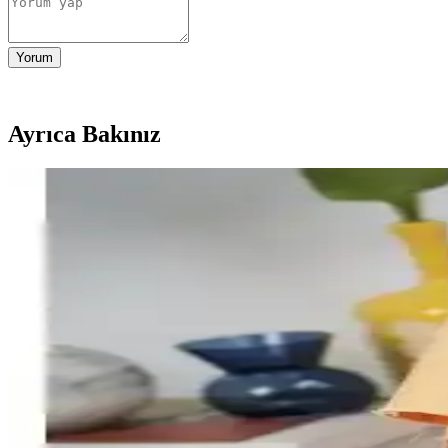
Yorum
Ayrıca Bakınız
Yuppy Club Kadın Kapitone Çanta: Şık ve Kullanışl
Yuppy Club'un kadın kapitone çantası, şık tasarımı, su itici özelliği ve
Eşiniz İçin En Uygun Çanta ve Ayakkabı Hediye Seçe
Kadınlar için uygun çanta ve ayakkabı hediye seçenekleri, tarz ve kul
Camaiore Mini Siyah Süet Yarım Bot Kadınlar İçin Ş
Camaiore Mini Siyah Süet Yarım Bot, şık tasarımı ve konforu ile soğuk
Daxtors D079 Günlük Kadın Terlikleri Konfor ve Şık