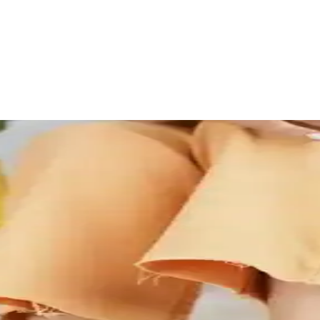
ı Günlük Çanta Seçenekleri
 düzenleyici fermuarlı bölmeleriyle günlük kullanım için ideal, hafif ve p
nekleri Rehberi
lanım amaçlarına göre seçim yapmanızı sağlar. Uzun ömürlü ve şık ürünl
ık ve Konforlu Kış Ayakkabısı
 havalarda ideal. El işçiliği, suya dayanıklı yüzeyi ve ortopedik taba
lığı Bir Arada Sunar