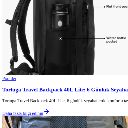
Popüler
Tortuga Travel Backpack 40L Lite: 6 Günlük Seyahat
Tortuga Travel Backpack 40L Lite, 6 günlük seyahatlerde konforlu taşı
Daha fazla bilgi edinin