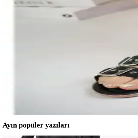
Daxtors D079 kadın terlikleri, hafif ve nefes alabilir yapısıyla gün bo
Mubaco Gold Comfort Kadın Terlik: Günlük Şıklık
Mubaco Gold Comfort kadın terlikleri, şık tasarımı, ortopedik tabanı v
Kadın Çantaları Karşılaştırması: Cream House ve Suu
Cream House ve Suud Collection kahverengi mini deri çantalar, şıklık ve
alınıyor.
Kadın Topuklu Ayakkabılarının Detaylı Karşılaştırma
İki şık ve rahat kadın topuklu ayakkabısını detaylı karşılaştırıyoruz.
ModaFrato Wzy Kadın Terlik: Şıklık ve Konfor Suna
ModaFrato Wzy kadın terlikleri, şık tasarımı ve yüksek konforuyla ev v
Ayın popüler yazıları