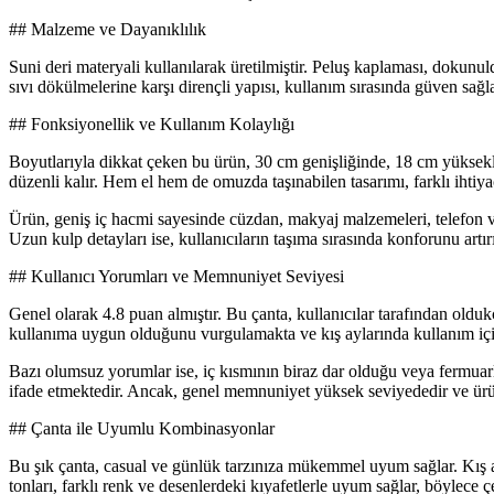
## Malzeme ve Dayanıklılık
Suni deri materyali kullanılarak üretilmiştir. Peluş kaplaması, dokunu
sıvı dökülmelerine karşı dirençli yapısı, kullanım sırasında güven sağla
## Fonksiyonellik ve Kullanım Kolaylığı
Boyutlarıyla dikkat çeken bu ürün, 30 cm genişliğinde, 18 cm yüksekliğ
düzenli kalır. Hem el hem de omuzda taşınabilen tasarımı, farklı ihtiya
Ürün, geniş iç hacmi sayesinde cüzdan, makyaj malzemeleri, telefon ve k
Uzun kulp detayları ise, kullanıcıların taşıma sırasında konforunu artırı
## Kullanıcı Yorumları ve Memnuniyet Seviyesi
Genel olarak 4.8 puan almıştır. Bu çanta, kullanıcılar tarafından oldu
kullanıma uygun olduğunu vurgulamakta ve kış aylarında kullanım içi
Bazı olumsuz yorumlar ise, iç kısmının biraz dar olduğu veya fermuar
ifade etmektedir. Ancak, genel memnuniyet yüksek seviyededir ve ürün,
## Çanta ile Uyumlu Kombinasyonlar
Bu şık çanta, casual ve günlük tarzınıza mükemmel uyum sağlar. Kış ayla
tonları, farklı renk ve desenlerdeki kıyafetlerle uyum sağlar, böylece 