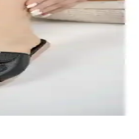
ve güvenli uyum sunar.
llikleri, kullanıcı yorumları ve avantajları detaylı şekilde ele
 en uygun seçimi yapmanıza yardımcı oluyoruz.
elerle tasarlanmış bir seçenektir.