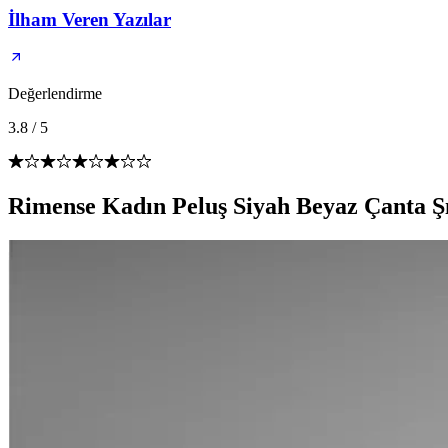
İlham Veren Yazılar
Değerlendirme
3.8
/
5
Rimense Kadın Peluş Siyah Beyaz Çanta Ş