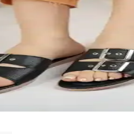
yu konfor sağlar, şık tasarımıyla da dikkat çeker. Kolay temizlenebilir 
 ve Konfor Sunan Modern Tasarım
e hafif yapısıyla günlük kullanımda konfor ve estetiği bir arada sunar.
d Collection Modellerinin Özellikleri
 fonksiyonellik açısından öne çıkıyor. Bu karşılaştırmada, ürünlerin öze
sı: Şık ve Rahat Seçenekler
 Ürünlerin özellikleri, kullanıcı yorumları ve performansını inceleyerek
n Güncel Terlik Seçeneği
e dış mekan kullanımı için ideal, yerli üretim, hafif ve dayanıklı malzem