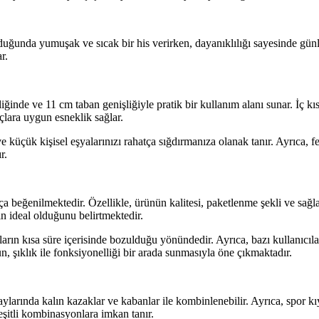
lduğunda yumuşak ve sıcak bir his verirken, dayanıklılığı sayesinde gün
r.
inde ve 11 cm taban genişliğiyle pratik bir kullanım alanı sunar. İç kı
çlara uygun esneklik sağlar.
üçük kişisel eşyalarınızı rahatça sığdırmanıza olanak tanır. Ayrıca, fermu
r.
kça beğenilmektedir. Özellikle, ürünün kalitesi, paketlenme şekli ve sağ
n ideal olduğunu belirtmektedir.
ların kısa süre içerisinde bozulduğu yönündedir. Ayrıca, bazı kullanıc
 şıklık ile fonksiyonelliği bir arada sunmasıyla öne çıkmaktadır.
rında kalın kazaklar ve kabanlar ile kombinlenebilir. Ayrıca, spor kıyaf
çeşitli kombinasyonlara imkan tanır.