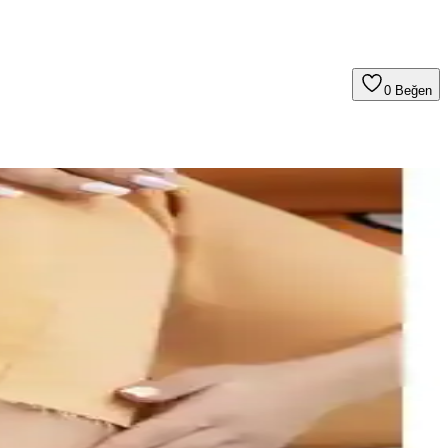
0
Beğen
ratik bir seçenektir.
erle sevdiğinize değer gösterin.
nıyla günlük kullanım için mükemmel bir seçenek.