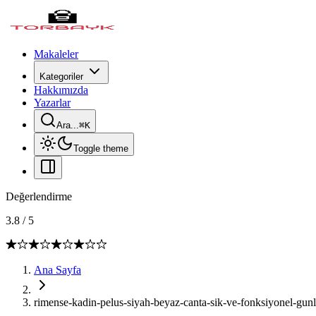
Makaleler
Kategoriler
Hakkımızda
Yazarlar
Ara...
⌘
K
Toggle theme
Değerlendirme
3.8
/
5
Ana Sayfa
rimense-kadin-pelus-siyah-beyaz-canta-sik-ve-fonksiyonel-gunl