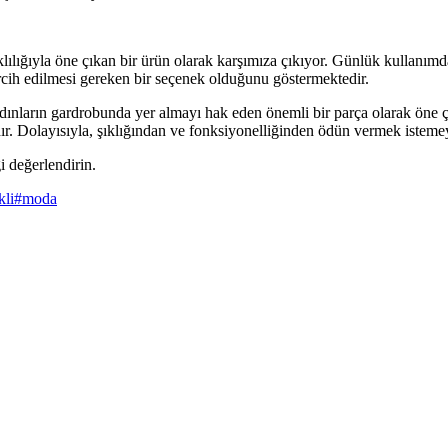
lılığıyla öne çıkan bir ürün olarak karşımıza çıkıyor. Günlük kullanımda
rcih edilmesi gereken bir seçenek olduğunu göstermektedir.
adınların gardrobunda yer almayı hak eden önemli bir parça olarak öne ç
. Dolayısıyla, şıklığından ve fonksiyonelliğinden ödün vermek istemeyenl
i değerlendirin.
kli
#
moda