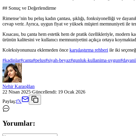
## Sonuç ve Değerlendirme
Rimense’nin bu peluş kadın çantası, şıklığı, fonksiyonelliği ve dayanık
cevap verir. Ayrıca, uygun fiyat ve yüksek müşteri memnuniyeti ile te
Kısacası, bu çanta hem estetik hem de pratik özellikleriyle, modern k
ürünün kalitesini ve kullanıcı memnuniyetini açıkça ortaya koymaktadır
Koleksiyonunuza eklemeden önce
karşılaştırma rehberi
ile iki seçeneğ
#
kadinlar
#
canta
#
pelus
#
siyah-beyaz
#
gunluk-kullanima-uygun
#
dayani
Nehir Karaoğlan
22 Nisan 2025
·
Güncellendi:
19 Ocak 2026
Paylaş:
f
𝕏
Yorumlar: