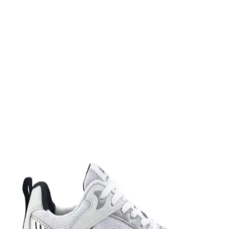
Slazenger MAROON I Büyük Beden Erkek Spor
Ayakkabı Dayanıklılık ve Şıklık Sunar
Slazenger MAROON I büyük beden erkek sneaker, şık tasarımı ve
dayanıklı malzemeleriyle günlük kullanım ve hafif aktiviteler için
ideal, rahat ve uzun ömürlü bir spor ayakkabısıdır.
Leipae Erkek Çocuk Futbol Ayakkabısı Kramponu:
Çok Yönlü ve Şık Tasarım Özellikleri
Leipae erkek çocuk futbol ayakkabısı, çok yönlü kullanım,
ergonomik tasarım ve estetik detaylarıyla genç sporcuların sahadaki
performansını artırmayı hedefler.
Nike Air Force 1: Spor ve Günlük Kullanım İçin
Efsanevi Bir Ayakkabı Modeli
Nike Air Force 1, ikonik tasarımı ve teknolojik özellikleriyle spor ve
günlük yaşamda vazgeçilmez bir tercih. Konfor ve şıklığı bir araya
getirir, farklı tarzlara uyum sağlar.
Nike Team Hustle: Çok Yönlü Spor ve Günlük
Kullanım İçin Modern Ayakkabı Seçenekleri