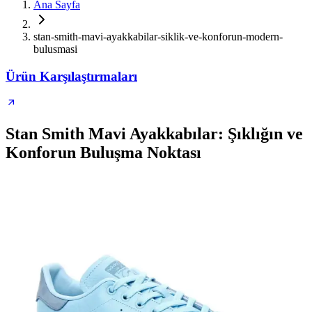
Ana Sayfa
stan-smith-mavi-ayakkabilar-siklik-ve-konforun-modern-
bulusmasi
Ürün Karşılaştırmaları
Stan Smith Mavi Ayakkabılar: Şıklığın ve
Konforun Buluşma Noktası