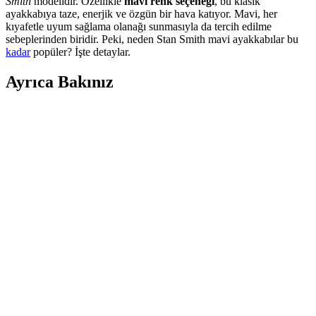
Smith
modelidir. Özellikle
mavi renk seçeneği
, bu klasik
ayakkabıya taze, enerjik ve özgün bir hava katıyor. Mavi, her
kıyafetle uyum sağlama olanağı sunmasıyla da tercih edilme
sebeplerinden biridir. Peki, neden Stan Smith mavi ayakkabılar bu
kadar
popüler? İşte detaylar.
Ayrıca Bakınız
Farklı Kullanım Senaryoları İçin Uygun Çanta
Modelleri ve Seçim Kriterleri
Çanta seçimi, kullanım amacına göre değişir; ofis, seyahat, doğa
yürüyüşü ve spor için farklı modeller ve özellikler öne çıkar.
Kapasite, konfor ve dayanıklılık seçimde belirleyicidir.
Puma Shuffle 309668-25 Erkek Günlük ve Spor
Kullanımına Uygun Ayakkabı
Puma Shuffle 309668-25, hafif yastıklama ve dayanıklı taban
özellikleriyle günlük ve spor aktivitelerinde konfor sağlar, şık ve
pratik tasarımıyla öne çıkar.