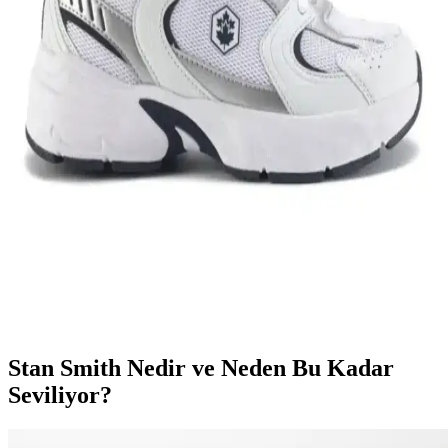
Nike Team Hustle ayakkabıları, dayanıklılık, şıklık ve konforu bir
arada sunar. Spor ve günlük kullanım için uygun modelleriyle,
hareket özgürlüğü ve tarzı bir arada sağlar.
Genel Markalar Taraklı Siyah Metal Taç ve NEW
HİLL Unisex Metal Taç Karşılaştırması
İki popüler spor tacını detaylı karşılaştırıyoruz: dayanıklılık, tasarım
ve kullanıcı memnuniyetine odaklanın.
Kadın Beyaz Sneakers Karşılaştırması: Konfor ve
Şıklık İçin En İyi Seçenekler 75-90 karakter
Bu karşılaştırmada, Lumberjack ve U.S. Polo Assn. kadın beyaz
sneaker modellerinin özellikleri, kullanıcı yorumları ve kullanım
alanları detaylı şekilde inceleniyor.
Stan Smith Nedir ve Neden Bu Kadar
Seviliyor?