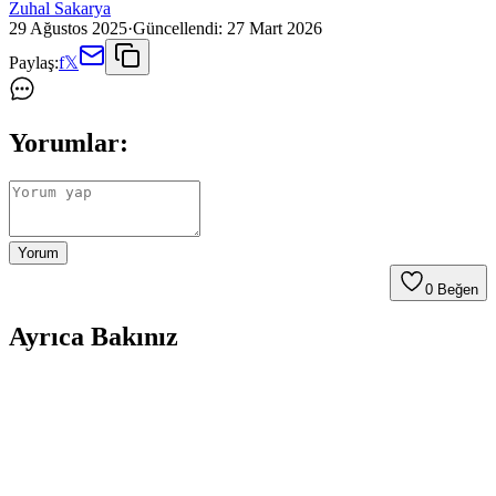
Zuhal Sakarya
29 Ağustos 2025
·
Güncellendi:
27 Mart 2026
Paylaş:
f
𝕏
Yorumlar:
Yorum
0
Beğen
Ayrıca Bakınız
Farklı Kullanım Senaryoları İçin Uygun Çanta
Modelleri ve Seçim Kriterleri
Çanta seçimi, kullanım amacına göre değişir; ofis, seyahat, doğa
yürüyüşü ve spor için farklı modeller ve özellikler öne çıkar.