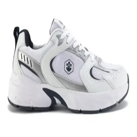
Nike Air Force 1: Spor ve Günlük Kullanım İçin
Efsanevi Bir Ayakkabı Modeli
Nike Air Force 1, ikonik tasarımı ve teknolojik özellikleriyle spor ve
günlük yaşamda vazgeçilmez bir tercih. Konfor ve şıklığı bir araya
getirir, farklı tarzlara uyum sağlar.
Nike Team Hustle: Çok Yönlü Spor ve Günlük
Kullanım İçin Modern Ayakkabı Seçenekleri
Nike Team Hustle ayakkabıları, dayanıklılık, şıklık ve konforu bir
arada sunar. Spor ve günlük kullanım için uygun modelleriyle,
hareket özgürlüğü ve tarzı bir arada sağlar.
Genel Markalar Taraklı Siyah Metal Taç ve NEW
HİLL Unisex Metal Taç Karşılaştırması
İki popüler spor tacını detaylı karşılaştırıyoruz: dayanıklılık, tasarım
ve kullanıcı memnuniyetine odaklanın.
Kadın Beyaz Sneakers Karşılaştırması: Konfor ve
Şıklık İçin En İyi Seçenekler 75-90 karakter