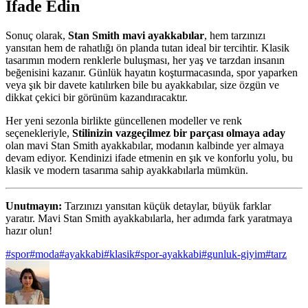
İfade Edin
Sonuç olarak,
Stan Smith mavi ayakkabılar
, hem tarzınızı
yansıtan hem de rahatlığı ön planda tutan ideal bir tercihtir. Klasik
tasarımın modern renklerle buluşması, her yaş ve tarzdan insanın
beğenisini kazanır. Günlük hayatın koşturmacasında, spor yaparken
veya şık bir davete katılırken bile bu ayakkabılar, size özgün ve
dikkat çekici bir görünüm kazandıracaktır.
Her yeni sezonla birlikte güncellenen modeller ve renk
seçenekleriyle,
Stilinizin vazgeçilmez bir parçası olmaya aday
olan mavi Stan Smith ayakkabılar, modanın kalbinde yer almaya
devam ediyor. Kendinizi ifade etmenin en şık ve konforlu yolu, bu
klasik ve modern tasarıma sahip ayakkabılarla mümkün.
Unutmayın:
Tarzınızı yansıtan küçük detaylar, büyük farklar
yaratır. Mavi Stan Smith ayakkabılarla, her adımda fark yaratmaya
hazır olun!
#
spor
#
moda
#
ayakkabi
#
klasik
#
spor-ayakkabi
#
gunluk-giyim
#
tarz