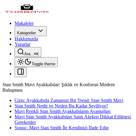
Makaleler
Kategoriler
Hakkımızda
Yazarlar
Ara...
⌘
K
Toggle theme
Stan Smith Mavi Ayakkabılar: Şıklık ve Konforun Modern
Buluşması
Giriş: Ayakkabıda Zamansız Bir Trend: Stan Smith Mavi
Stan Smith Nedir ve Neden Bu Kadar Seviliyor?
Mavi Renkli Stan Smith Ayakkabıların Avantajları
Mavi Stan Smith Ayakkabıları Satın Alırken Dikkat Edilmesi
Gerekenler
Sonuç: Mavi Stan Smith İle Kendinizi İfade Edin