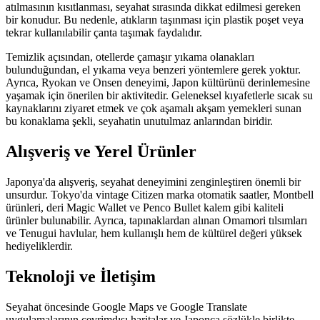
atılmasının kısıtlanması, seyahat sırasında dikkat edilmesi gereken
bir konudur. Bu nedenle, atıkların taşınması için plastik poşet veya
tekrar kullanılabilir çanta taşımak faydalıdır.
Temizlik açısından, otellerde çamaşır yıkama olanakları
bulunduğundan, el yıkama veya benzeri yöntemlere gerek yoktur.
Ayrıca, Ryokan ve Onsen deneyimi, Japon kültürünü derinlemesine
yaşamak için önerilen bir aktivitedir. Geleneksel kıyafetlerle sıcak su
kaynaklarını ziyaret etmek ve çok aşamalı akşam yemekleri sunan
bu konaklama şekli, seyahatin unutulmaz anlarından biridir.
Alışveriş ve Yerel Ürünler
Japonya'da alışveriş, seyahat deneyimini zenginleştiren önemli bir
unsurdur. Tokyo'da vintage Citizen marka otomatik saatler, Montbell
ürünleri, deri Magic Wallet ve Penco Bullet kalem gibi kaliteli
ürünler bulunabilir. Ayrıca, tapınaklardan alınan Omamori tılsımları
ve Tenugui havlular, hem kullanışlı hem de kültürel değeri yüksek
hediyeliklerdir.
Teknoloji ve İletişim
Seyahat öncesinde Google Maps ve Google Translate
uygulamalarının çevrimdışı haritalar ve Japonca sözlükle birlikte