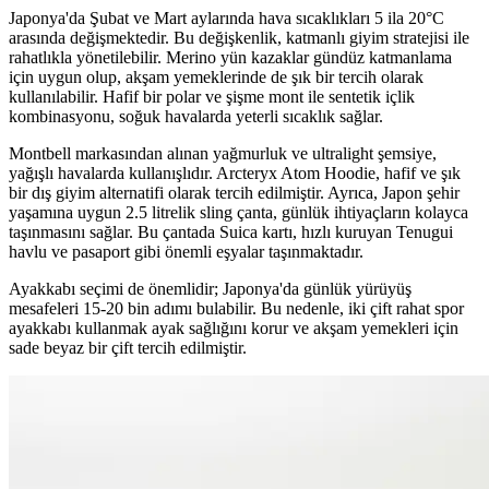
Japonya'da Şubat ve Mart aylarında hava sıcaklıkları 5 ila 20°C
arasında değişmektedir. Bu değişkenlik, katmanlı giyim stratejisi ile
rahatlıkla yönetilebilir. Merino yün kazaklar gündüz katmanlama
için uygun olup, akşam yemeklerinde de şık bir tercih olarak
kullanılabilir. Hafif bir polar ve şişme mont ile sentetik içlik
kombinasyonu, soğuk havalarda yeterli sıcaklık sağlar.
Montbell markasından alınan yağmurluk ve ultralight şemsiye,
yağışlı havalarda kullanışlıdır. Arcteryx Atom Hoodie, hafif ve şık
bir dış giyim alternatifi olarak tercih edilmiştir. Ayrıca, Japon şehir
yaşamına uygun 2.5 litrelik sling çanta, günlük ihtiyaçların kolayca
taşınmasını sağlar. Bu çantada Suica kartı, hızlı kuruyan Tenugui
havlu ve pasaport gibi önemli eşyalar taşınmaktadır.
Ayakkabı seçimi de önemlidir; Japonya'da günlük yürüyüş
mesafeleri 15-20 bin adımı bulabilir. Bu nedenle, iki çift rahat spor
ayakkabı kullanmak ayak sağlığını korur ve akşam yemekleri için
sade beyaz bir çift tercih edilmiştir.