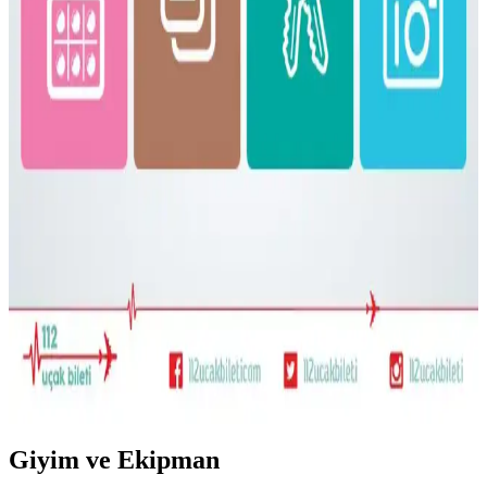
Gossamer Gear Vagabond Jet, hafifliği ve koruyucu laptop
bölmesiyle 3-7 günlük seyahatler için ideal. Şehir içi ve doğa
yürüyüşlerinde pratik kullanım sunar, ancak yağmurda ek önlem
gerekebilir.
Bolivya Seyahati İçin Çok İklim Koşullarına Uygun
Hafif Sırt Çantası ve Kıyafet Seçimi
Bolivya seyahati için 17 günlük çok iklim koşullarına uygun
katmanlı kıyafet ve hafif sırt çantası hazırlığı detayları. Nem çekici
kumaşlar yerine sentetik tercihleri ve çok amaçlı ayakkabılar
öneriliyor.
22.5L ve Kişisel Eşya ile Seyahat veya Tek 30L Sırt
Çantası Tercihi: Hava Yolu Kısıtlamaları ve Konfor
Seyahatlerde 22.5L sırt çantası ve kişisel eşya kombinasyonu ile tek
28-30L sırt çantası arasındaki avantajlar, hava yolu kısıtlamaları ve
taşıma konforu açısından karşılaştırılıyor.
Giyim ve Ekipman