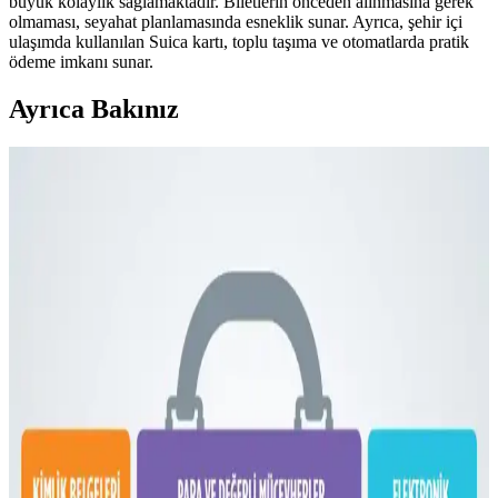
büyük kolaylık sağlamaktadır. Biletlerin önceden alınmasına gerek
olmaması, seyahat planlamasında esneklik sunar. Ayrıca, şehir içi
ulaşımda kullanılan Suica kartı, toplu taşıma ve otomatlarda pratik
ödeme imkanı sunar.
Ayrıca Bakınız
Fyro Levo 30L Sırt Çantası ile İş Seyahatlerinde Tek
Çanta Kullanımı ve Paketleme Stratejileri
Fyro Levo 30L sırt çantası, iş seyahatlerinde tek çanta konseptiyle
pratik paketleme ve taşınabilirlik sunar. Elektronik cihazlar,
kıyafetler ve kişisel eşyalar düzenli şekilde taşınabilir.
Dooney & Bourke Janine Çantası: Dayanıklı Deri
Tasarımı ve Piyasa Değeri Analizi
Dooney & Bourke Janine çantası, dayanıklı deri yapısı ve şık
tasarımıyla günlük kullanım ve seyahat için ideal. İkinci el
piyasasında uygun fiyatlı, manevi değeri yüksek bir seçenek sunar.
Çoklu Sırt Çantası Koleksiyonu ve Onebag Seyahat