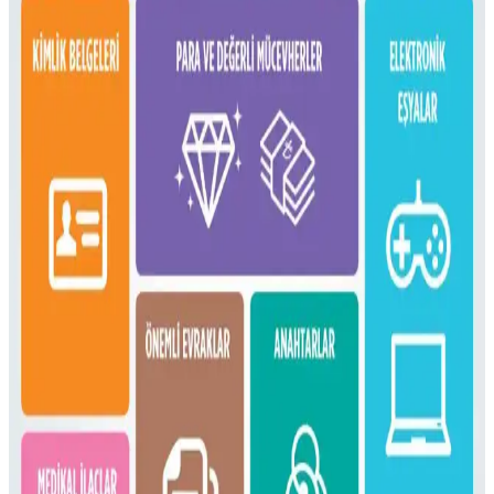
Çoklu Sırt Çantası Koleksiyonu ve Onebag Seyahat
Konseptinde Kullanım İncelemesi
Çeşitli sırt çantalarının kullanım alanları, özellikleri ve onebag
seyahat konseptindeki rolleri incelenerek, ideal çanta seçimi ve
fonksiyonellik dengesi üzerine kapsamlı bilgiler sunulmaktadır.
16 Litrelik Kanken Sırt Çantasıyla 4 Gün 4 Gece
Minimalist Seyahat Planlama
16 litrelik Kanken sırt çantasıyla 4 gün 4 gece minimalist seyahat
için teknoloji, kişisel bakım ve giysi eşyalarının düzenli ve hafif
paketlenmesi anlatılıyor. Beden ve ihtiyaçlara göre esneklik
vurgulanıyor.
Fjällräven Kånken 16L ile 15 Günlük Yaz
Seyahatinde Hafif ve Verimli Paketleme
Fjällräven Kånken 16L sırt çantasıyla 15 günlük yaz seyahati için
hafif ve düzenli paketleme yöntemleri, ergonomik özellikler ve
seyahat deneyimleri detaylandırılıyor.