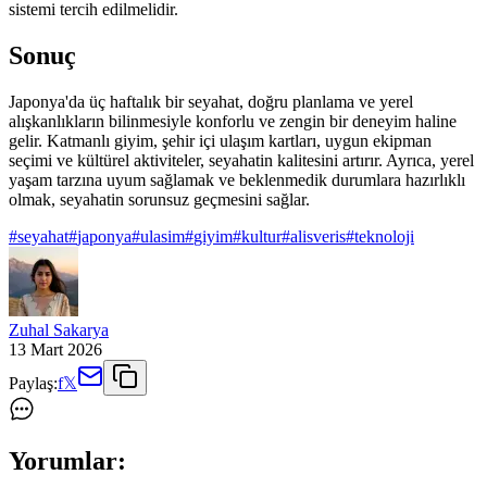
sistemi tercih edilmelidir.
Sonuç
Japonya'da üç haftalık bir seyahat, doğru planlama ve yerel
alışkanlıkların bilinmesiyle konforlu ve zengin bir deneyim haline
gelir. Katmanlı giyim, şehir içi ulaşım kartları, uygun ekipman
seçimi ve kültürel aktiviteler, seyahatin kalitesini artırır. Ayrıca, yerel
yaşam tarzına uyum sağlamak ve beklenmedik durumlara hazırlıklı
olmak, seyahatin sorunsuz geçmesini sağlar.
#
seyahat
#
japonya
#
ulasim
#
giyim
#
kultur
#
alisveris
#
teknoloji
Zuhal Sakarya
13 Mart 2026
Paylaş:
f
𝕏
Yorumlar: