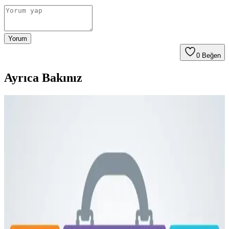
Yorum
0
Beğen
Ayrıca Bakınız
Fyro Levo 30L Sırt Çantası ile İş Seyahatlerinde Tek
Çanta Kullanımı ve Paketleme Stratejileri
Fyro Levo 30L sırt çantası, iş seyahatlerinde tek çanta konseptiyle
pratik paketleme ve taşınabilirlik sunar. Elektronik cihazlar,
kıyafetler ve kişisel eşyalar düzenli şekilde taşınabilir.
Dooney & Bourke Janine Çantası: Dayanıklı Deri
Tasarımı ve Piyasa Değeri Analizi
Dooney & Bourke Janine çantası, dayanıklı deri yapısı ve şık
tasarımıyla günlük kullanım ve seyahat için ideal. İkinci el
piyasasında uygun fiyatlı, manevi değeri yüksek bir seçenek sunar.