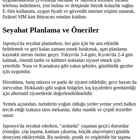
telefona indirilmesi, yön bulma ve iletişimde büyük kolaylık sağlar.
E-Sim kullanımı, uygun fiyatlı ve güvenilir internet erişimi sunarak,
fiziksel SIM kart ihtiyacını ortadan kaldırır.
Seyahat Planlama ve Öneriler
Japonya'da seyahat planlarken, her gün için bir ana etkinlik
belirlemek ve geri kalan zamanı esnek bırakmak, aşırı planlama
kaynaklı stresin önüne geçer. Tokyo'da 3-4 gün, Kyoto'da 2-4 gün
kalmak, önemli tarihi ve kültürel noktaları ziyaret etmek için
yeterlidir. Nara ve Kamakura gibi yakın şehirler, günübirlik geziler
için uygundur.
Hiroshima, barış müzesi ve parkı ile ziyaret edilebilir; gece hayatı da
mevcuttur. Hokkaido gibi soğuk bölgeler, kış kıyafetleri gerektirdiği
için alternatif ziyaretlerde değerlendirilmelidir.
Yemek açısından, turistlerin yoğun olduğu yerler yerine yerel halkın
tercih ettiği izakaya tarzı mekanlar, daha otantik ve çeşitli lezzetler
sunar.
Japonya'da seyahat ederken, "aralarda" yaşanan geçici durumlar
(örneğin, çöp taşıma, katman çıkarma, küçük alışverişler) günlük
deneyimi etkileyebilir. Bu nedenle, pratik ve erişilebilir bir taşıma