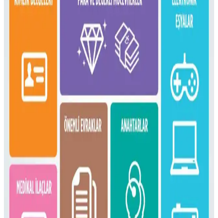
Konseptinde Kullanım İncelemesi
Çeşitli sırt çantalarının kullanım alanları, özellikleri ve onebag
seyahat konseptindeki rolleri incelenerek, ideal çanta seçimi ve
fonksiyonellik dengesi üzerine kapsamlı bilgiler sunulmaktadır.
16 Litrelik Kanken Sırt Çantasıyla 4 Gün 4 Gece
Minimalist Seyahat Planlama
16 litrelik Kanken sırt çantasıyla 4 gün 4 gece minimalist seyahat
için teknoloji, kişisel bakım ve giysi eşyalarının düzenli ve hafif
paketlenmesi anlatılıyor. Beden ve ihtiyaçlara göre esneklik
vurgulanıyor.
Fjällräven Kånken 16L ile 15 Günlük Yaz
Seyahatinde Hafif ve Verimli Paketleme
Fjällräven Kånken 16L sırt çantasıyla 15 günlük yaz seyahati için
hafif ve düzenli paketleme yöntemleri, ergonomik özellikler ve
seyahat deneyimleri detaylandırılıyor.
Gossamer Gear Vagabond Jet: Hafif ve Fonksiyonel
OneBag Seyahat Çantası İncelemesi