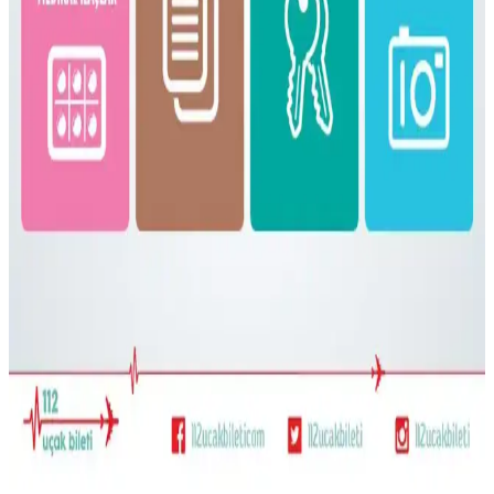
Gossamer Gear Vagabond Jet: Hafif ve Fonksiyonel
OneBag Seyahat Çantası İncelemesi
Gossamer Gear Vagabond Jet, hafifliği ve koruyucu laptop
bölmesiyle 3-7 günlük seyahatler için ideal. Şehir içi ve doğa
yürüyüşlerinde pratik kullanım sunar, ancak yağmurda ek önlem
gerekebilir.
Bolivya Seyahati İçin Çok İklim Koşullarına Uygun
Hafif Sırt Çantası ve Kıyafet Seçimi
Bolivya seyahati için 17 günlük çok iklim koşullarına uygun
katmanlı kıyafet ve hafif sırt çantası hazırlığı detayları. Nem çekici
kumaşlar yerine sentetik tercihleri ve çok amaçlı ayakkabılar
öneriliyor.
22.5L ve Kişisel Eşya ile Seyahat veya Tek 30L Sırt
Çantası Tercihi: Hava Yolu Kısıtlamaları ve Konfor
Seyahatlerde 22.5L sırt çantası ve kişisel eşya kombinasyonu ile tek
28-30L sırt çantası arasındaki avantajlar, hava yolu kısıtlamaları ve
taşıma konforu açısından karşılaştırılıyor.