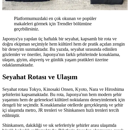
Platformumuzdaki en çok okunan ve popüler
makaleleri görmek için Trendler bölümüne
geçebilirsiniz.
Japonya'ya yapılan üç haftalık bir seyahat, kapsamlı bir rota ve
doğru ekipman seçimiyle hem kültürel hem de pratik açıdan zengin
bir deneyim sunmaktadır. Bu yazıda, seyahat sırasında edinilen
gözlemler ve öneriler, Japonya'nın farklı şehirlerinde konaklama,
ulaşım, giyim, alışveriş ve günlük yaşam pratikleri üzerine
odaklanmaktadır.
Seyahat Rotası ve Ulaşım
Seyahat rotası Tokyo, Kinosaki Onsen, Kyoto, Nara ve Hiroshima
şehirlerini kapsamaktadır. Bu rota, Japonya'nın hem modern şehir
yaşamını hem de geleneksel kültürel noktalarını deneyimlemek için
dengeli bir seçimdir. Konaklamalar otellerde gerçekleşmiş ve şehir
içi ulaşımda metro, JR trenleri ve Shinkansen hızlı trenleri tercih
edilmiştir.
Shinkansen, dakikliği ve sık seferleriyle şehirler arası ulaşımda