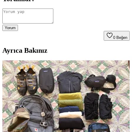
Yorum
0
Beğen
Ayrıca Bakınız
6 Aylık Tırmanış Seyahati İçin Hafif ve Fonksiyonel
Sırt Çantası Hazırlama Rehberi
6 aylık tırmanış seyahati için farklı iklimlere uygun kıyafet ve
ekipman seçimi, havaalanı güvenliği ve bölgesel tırmanış kuralları
dikkate alınarak fonksiyonel sırt çantası hazırlama yöntemleri
anlatılmaktadır.
Tayland'da 2 Haftalık Tırmanış Seyahati İçin
Minimalist Tek Çanta Hazırlığı ve Ekipman Seçimi