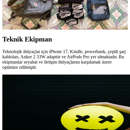
Tayland'da Bangkok ve Khon Kaen bölgelerinde planlanan iki
haftalık tırmanış seyahati için minimalist ve işlevsel bir sırt çantası
hazırlığı yapılmıştır. Kıyafet, teknik ekipman ve kişisel bakım
ürünleri seyahatin ihtiyaçlarına göre seçilmiştir.
Teknik Ekipman
Teknolojik ihtiyaçlar için iPhone 17, Kindle, powerbank, çeşitli şarj
kabloları, Anker 2 33W adaptör ve AirPods Pro yer almaktadır. Bu
ekipmanlar seyahat ve iletişim ihtiyaçlarını karşılamak üzere
optimize edilmiştir.