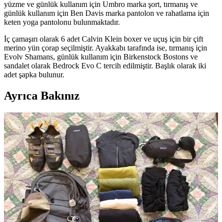
yüzme ve günlük kullanım için Umbro marka şort, tırmanış ve
günlük kullanım için Ben Davis marka pantolon ve rahatlama için
keten yoga pantolonu bulunmaktadır.
İç çamaşırı olarak 6 adet Calvin Klein boxer ve uçuş için bir çift
merino yün çorap seçilmiştir. Ayakkabı tarafında ise, tırmanış için
Evolv Shamans, günlük kullanım için Birkenstock Bostons ve
sandalet olarak Bedrock Evo C tercih edilmiştir. Başlık olarak iki
adet şapka bulunur.
Ayrıca Bakınız
6 Aylık Tırmanış Seyahati İçin Hafif ve Fonksiyonel
Sırt Çantası Hazırlama Rehberi
6 aylık tırmanış seyahati için farklı iklimlere uygun kıyafet ve
ekipman seçimi, havaalanı güvenliği ve bölgesel tırmanış kuralları
dikkate alınarak fonksiyonel sırt çantası hazırlama yöntemleri
anlatılmaktadır.
Tayland'da 2 Haftalık Tırmanış Seyahati İçin
Minimalist Tek Çanta Hazırlığı ve Ekipman Seçimi