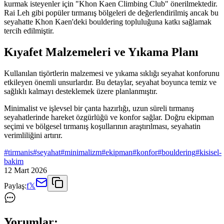
kurmak isteyenler için "Khon Kaen Climbing Club" önerilmektedir.
Rai Leh gibi popüler tırmanış bölgeleri de değerlendirilmiş ancak bu
seyahatte Khon Kaen'deki bouldering topluluğuna katkı sağlamak
tercih edilmiştir.
Kıyafet Malzemeleri ve Yıkama Planı
Kullanılan tişörtlerin malzemesi ve yıkama sıklığı seyahat konforunu
etkileyen önemli unsurlardır. Bu detaylar, seyahat boyunca temiz ve
sağlıklı kalmayı desteklemek üzere planlanmıştır.
Minimalist ve işlevsel bir çanta hazırlığı, uzun süreli tırmanış
seyahatlerinde hareket özgürlüğü ve konfor sağlar. Doğru ekipman
seçimi ve bölgesel tırmanış koşullarının araştırılması, seyahatin
verimliliğini artırır.
#
tirmanis
#
seyahat
#
minimalizm
#
ekipman
#
konfor
#
bouldering
#
kisisel-
bakim
12 Mart 2026
Paylaş:
f
𝕏
Yorumlar: