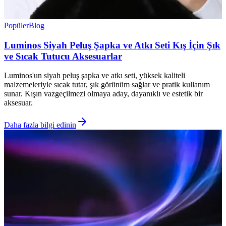
Popüler
Blog
Luminos Siyah Peluş Şapka ve Atkı Seti Kış İçin Şık
ve Sıcak Tutucu Aksesuarlar
Luminos'un siyah peluş şapka ve atkı seti, yüksek kaliteli
malzemeleriyle sıcak tutar, şık görünüm sağlar ve pratik kullanım
sunar. Kışın vazgeçilmezi olmaya aday, dayanıklı ve estetik bir
aksesuar.
Daha fazla bilgi edinin