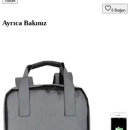
Yorum
0
Beğen
Ayrıca Bakınız
Sık Seyahat Edenler İçin Yanlarında Taşımadıkları
Ama Vazgeçemedikleri 5 Önemli Eşya
Sık seyahat edenlerin deneyimlerine dayanarak, çanta dışı en çok
tercih edilen beş ürün; yüksek wattlı GaN USB-C şarj cihazı,
gürültü engelleyen kulaklıklar, Ziploc poşetler, katlanabilir naylon
çanta ve USB-C güç bankasıdır.
Micro Tech ve Gadget Kiti: Seyahat İçin Minimalist
ve Fonksiyonel Teknoloji Düzeni
Micro Tech ve Gadget Kiti, seyahatlerde az yer kaplayan,
fonksiyonel ve taşınabilir teknolojik araçları bir araya getirerek
kullanıcıya konfor ve işlevsellik sunuyor. Güvenlik ve pratiklik ön
planda tutuluyor.