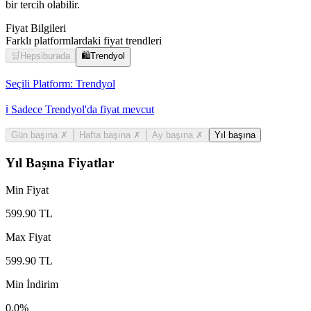
bir tercih olabilir.
Fiyat Bilgileri
Farklı platformlardaki fiyat trendleri
🛒
Hepsiburada
🛍️
Trendyol
Seçili Platform:
Trendyol
ℹ️ Sadece Trendyol'da fiyat mevcut
Gün başına
✗
Hafta başına
✗
Ay başına
✗
Yıl başına
Yıl Başına Fiyatlar
Min Fiyat
599.90
TL
Max Fiyat
599.90
TL
Min İndirim
0.0
%