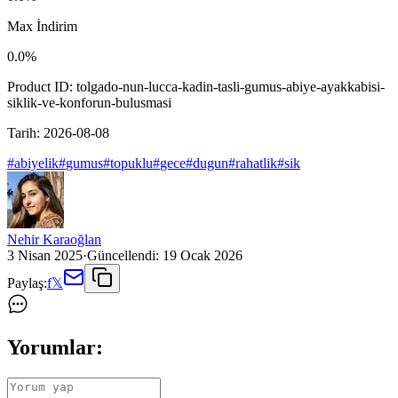
Max İndirim
0.0
%
Product ID:
tolgado-nun-lucca-kadin-tasli-gumus-abiye-ayakkabisi-
siklik-ve-konforun-bulusmasi
Tarih:
2026-08-08
#
abiyelik
#
gumus
#
topuklu
#
gece
#
dugun
#
rahatlik
#
sik
Nehir Karaoğlan
3 Nisan 2025
·
Güncellendi:
19 Ocak 2026
Paylaş:
f
𝕏
Yorumlar: