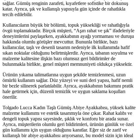
sağlar. Gümüş renginin zarafeti, kıyafetlere sofistike bir dokunuş
katar. Ayrıca, şık ve kullanışlı yapısıyla gün içinde de rahatlıkla
tercih edilebilir.
Kullanıcıların büyük bir bölümü, topuk yüksekliği ve rahatlığıyla
övgü toplamaktadır. Birçok müşteri, “Aşırı rahat ve şık” ifadeleriyle
deneyimlerini paylaşırken, ayakkabının ayağı yormaması ve duruşu
hakkında olumlu görüşler mevcuttur. Bununla birlikte, bazı
kullanıcılar, taşlı ve desenli tasarım nedeniyle ilk kullanımda hafif
sıkan noktalar olduğunu belirtmişlerdir. Ayrıca, tabanın soyulma ve
malzeme kalitesine ilişkin bazı olumsuz geri bildirimler de
bulunmakla birlikte, genel müşteri memnuniyeti oldukça yüksektir.
Ürünün yıkama talimatlarına uygun şekilde temizlenmesi, uzun
ömürlü kullanım sağlar. Düz yüzeyi ve suni deri yapısı, hafif nemli
bir bezle silinerek parlatılabilir. Ayrıca, ayakkabının bakımını pratik
hale getirmek için, düzenli temizlik ve uygun saklama koşulları
önerilir.
Tolgado Lucca Kadın Taşlı Gümüş Abiye Ayakkabısı, yüksek kalite
malzeme kullanımı ve estetik tasarımıyla öne çıkar. Rahat kalıbı ve
dengeli topuk yapısı sayesinde, şıklık ve konforu bir arada sunar.
Ayrıca, müşterilerin olumlu geri bildirimleri, ürünün günlük ve özel
gün kullanımı için uygun olduğunu kanıtlar. Eğer siz de zarif ve
kullanışlı bir abiye ayakkabısı arıyorsanız, bu model sizin için ideal