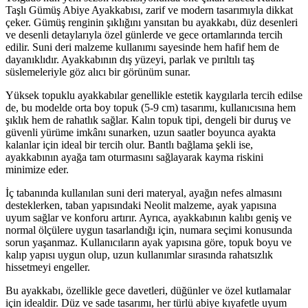
Taşlı Gümüş Abiye Ayakkabısı, zarif ve modern tasarımıyla dikkat
çeker. Gümüş renginin şıklığını yansıtan bu ayakkabı, düz desenleri
ve desenli detaylarıyla özel günlerde ve gece ortamlarında tercih
edilir. Suni deri malzeme kullanımı sayesinde hem hafif hem de
dayanıklıdır. Ayakkabının dış yüzeyi, parlak ve pırıltılı taş
süslemeleriyle göz alıcı bir görünüm sunar.
Yüksek topuklu ayakkabılar genellikle estetik kaygılarla tercih edilse
de, bu modelde orta boy topuk (5-9 cm) tasarımı, kullanıcısına hem
şıklık hem de rahatlık sağlar. Kalın topuk tipi, dengeli bir duruş ve
güvenli yürüme imkânı sunarken, uzun saatler boyunca ayakta
kalanlar için ideal bir tercih olur. Bantlı bağlama şekli ise,
ayakkabının ayağa tam oturmasını sağlayarak kayma riskini
minimize eder.
İç tabanında kullanılan suni deri materyal, ayağın nefes almasını
desteklerken, taban yapısındaki Neolit malzeme, ayak yapısına
uyum sağlar ve konforu artırır. Ayrıca, ayakkabının kalıbı geniş ve
normal ölçülere uygun tasarlandığı için, numara seçimi konusunda
sorun yaşanmaz. Kullanıcıların ayak yapısına göre, topuk boyu ve
kalıp yapısı uygun olup, uzun kullanımlar sırasında rahatsızlık
hissetmeyi engeller.
Bu ayakkabı, özellikle gece davetleri, düğünler ve özel kutlamalar
için idealdir. Düz ve sade tasarımı, her türlü abiye kıyafetle uyum