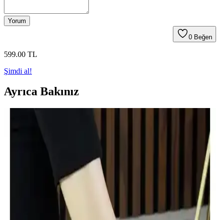
Yorum
0
Beğen
599
.00
TL
Şimdi al!
Ayrıca Bakınız
DİGGO Şeffaf Taşlı Topuklu Krem Ten Abiye
Ayakkabı: Zarif ve Rahat Gece Şıklığı İçin
DİGGO'nun krem rengi, şeffaf taşlı ve ince topuklu abiye
ayakkabısı, zarif tasarımı ve rahat kullanımıyla özel günlerde tercih
edilir.
NAZART Kumaş Bronz Abiye Bayan Çantası: Şık
ve Pratik Tasarım ile Özel Günler İçin
NAZART Kumaş Bronz Abiye Bayan Çantası, şık tasarımı ve