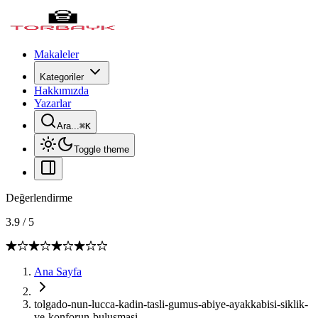
Makaleler
Kategoriler
Hakkımızda
Yazarlar
Ara...
⌘
K
Toggle theme
Değerlendirme
3.9
/
5
Ana Sayfa
tolgado-nun-lucca-kadin-tasli-gumus-abiye-ayakkabisi-siklik-
ve-konforun-bulusmasi