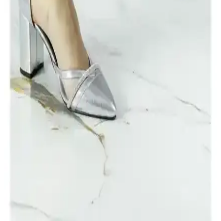
Muggo Sidney kadın ayakkabısı, şeffaf tasarımı ve taş detaylarıyla
öne çıkar. 8,5 cm topuk yüksekliğiyle şıklık ve rahatlığı bir arada
sunar, özel günler ve günlük kullanım için ideal bir seçimdir.
ELEVAM Saten Taşlı Sivri Burun Kadın İnce
Topuklu Abiye Ayakkabı Özellikleri ve Tasarımı
ELEVAM'ın saten ve taş detaylı kadın abiye ayakkabısı, zarif
tasarımı ve rahat yapısıyla gece davetleri için ideal, şık ve dayanıklı
bir seçenektir.
Rose Gümüş Kız Çocuk Üç Bant Taşlı Abiye
Ayakkabısı Şıklık ve Konfor Sunan Tasarım
Rose markasının gümüş renkli kız çocuk abiye ayakkabısı, şıklık ve
rahatlığı bir arada sunar. Taş detayları ve üç bant tasarımıyla özel
günlerde tercih edilir, konforlu kullanım sağlar.
Erkan Saçmacı Molly Lame Taşlı Fileli Kalın
Topuklu Abiye Ayakkabı İnceleme ve Özellikleri
Erkan Saçmacı'nın Molly Lame modeli, taş detayları ve parlak
kumaşıyla şıklık ve rahatlığı bir arada sunan kalın topuklu abiye
ayakkabısıdır. Modern tasarımıyla özel günlerde tercih edilir.