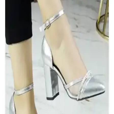
dayanıklı malzemeleriyle özel günlerde tarzınızı tamamlar, hafif ve
fonksiyonel özellikleriyle dikkat çeker.
Erkan Saçmacı Molly Lame Taşlı Fileli Kalın
Topuklu Abiye Ayakkabı İnceleme ve Kullanıcı
Yorumları
Erkan Saçmacı'nın Molly Lame modeli, şık tasarımı ve rahat
kullanımıyla öne çıkan, taş detayları ve kalın topuklu yapısıyla her
ortamda tercih edilen kadın ayakkabısıdır.
Erkan Saçmacı Molly Kırmızı Saten Topuklu Abiye
Ayakkabısı Şıklık ve Konfor Sunan Modern
Tasarım
Erkan Saçmacı'nın tasarımıyla öne çıkan Molly kırmızı saten
ayakkabı, şıklık ve rahatlığı bir arada sunar. Taş ve file detaylarıyla
göz alıcı, günlük ve özel günler için ideal çok yönlü bir modeldir.
Muggo Sidney Kadın Prenses Taşlı Şeffaf Topuklu
Abiye Ayakkabı Detayları ve Kullanım İpuçları