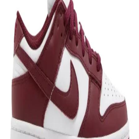
Puma Carina Street ve Caven 2.0 Jr 05 Renk
Modellerinin Detaylı Karşılaştırması
Bu makalede Puma'nın Carina Street ve Caven 2.0 Jr 05 Renk
modellerini tasarım, konfor ve kullanıcı deneyimi açısından
karşılaştırıyoruz.
Lacivert Crocs ile Konfor ve Şıklığı Bir Arada
Sunan Ayakkabı Seçenekleri
Lacivert Crocs, rahatlık ve şıklığı bir arada sunan, çeşitli
modelleriyle her ortamda tercih edilen ayakkabılardır. Günlük, iş
veya tatil için ideal seçenekler sunar.
Nike ve Converse Modelleri: Klasik ve Modern Spor
Ayakkabılar Hakkında Detaylı Bilgi
Nike ve Converse modelleri, şıklık ve konforu bir arada sunar.
Klasikten moderne, spor ve günlük tarzlara uygun seçeneklerle
tarzınızı tamamlayın.
Kyrie SpongeBob Temalı Spor Ayakkabılar: