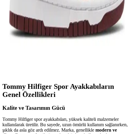
Eğlenceli ve Yenilikçi Moda Trendleri
Kyrie SpongeBob ayakkabıları, canlı renkler ve eğlenceli
tasarımlarla gençler ve koleksiyoncular için ideal, konforlu ve şık
spor ayakkabılar sunar, tarzınızı yansıtan yeni trendler arasında yer
alır.
Bordo Nike Dunk: Şıklık ve Konforun Mükemmel
Buluşması Spor Ayakkabı Modasında Trend
Bordo Nike Dunk, şıklık ve konforu bir araya getiren modern spor
ayakkabısıdır. Zarif tasarımı, çeşitli malzeme seçenekleri ve günlük
kullanım kolaylığıyla stilinizi tamamlar.
Tommy Hilfiger Spor Ayakkabıların
Genel Özellikleri
Kalite ve Tasarımın Gücü
Tommy Hilfiger spor ayakkabıları, yüksek kaliteli malzemeler
kullanılarak üretilir. Bu sayede, uzun ömürlü kullanım sağlanırken,
şıklık da asla göz ardı edilmez. Marka, genellikle
modern ve