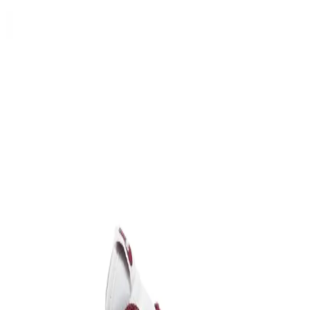
Nike Erkek Yazlık Ayakkabılar: Hafif, Nefes Alabilir
ve Şık Tasarımlar
Nike erkek yazlık ayakkabıları, hafiflik, nefes alabilirlik ve şık
tasarımlarıyla yaz aylarında ideal konfor ve stil sağlar. Teknolojik
özellikleri ve çeşitli modelleriyle her tarz ve bütçeye uygun
seçenekler sunar.
Nike Dunk Pembe Ayakkabılar: Şıklık ve Konforun
Buluştuğu Modern Tasarımlar
Nike Dunk pembe ayakkabılar, modern tasarım, yüksek konfor ve
çeşitli modellerle stilinizi tamamlar. Günlük kullanım ve spor
aktiviteleri için ideal seçenekler sunar.
Adidas Çocuk Ayakkabıları Karşılaştırması:
Tensaur Run 2.0 ve Fortarun 3.0 Modelleri
İki popüler Adidas çocuk ayakkabısını detaylı karşılaştırıyoruz. Her
modelin özellikleri, kullanıcı yorumları ve performanslarıyla
ebeveynlere en uygun seçimi yapma imkanı sunuyor.