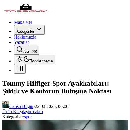
Makaleler
Kategoriler
Hakkımızda
Yazarlar
Ara...
⌘
K
Toggle theme
Tommy Hilfiger Spor Ayakkabıları:
Şıklık ve Konforun Buluşma Noktası
Cansu Bilgin
·
22.03.2025, 00:00
Ürün Karşılaştırmaları
Kategoriler:
spor