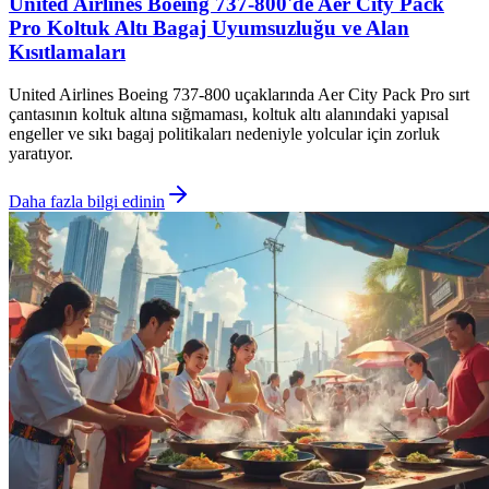
United Airlines Boeing 737-800'de Aer City Pack
Pro Koltuk Altı Bagaj Uyumsuzluğu ve Alan
Kısıtlamaları
United Airlines Boeing 737-800 uçaklarında Aer City Pack Pro sırt
çantasının koltuk altına sığmaması, koltuk altı alanındaki yapısal
engeller ve sıkı bagaj politikaları nedeniyle yolcular için zorluk
yaratıyor.
Daha fazla bilgi edinin