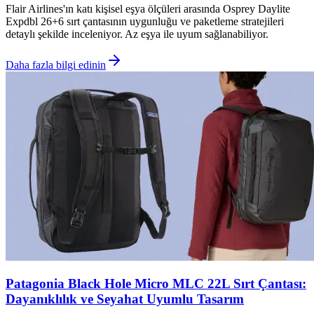
Flair Airlines'ın katı kişisel eşya ölçüleri arasında Osprey Daylite
Expdbl 26+6 sırt çantasının uygunluğu ve paketleme stratejileri
detaylı şekilde inceleniyor. Az eşya ile uyum sağlanabiliyor.
Daha fazla bilgi edinin
Patagonia Black Hole Micro MLC 22L Sırt Çantası:
Dayanıklılık ve Seyahat Uyumlu Tasarım