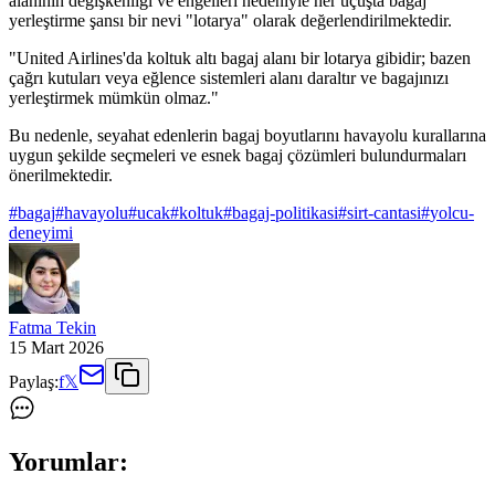
alanının değişkenliği ve engelleri nedeniyle her uçuşta bagaj
yerleştirme şansı bir nevi "lotarya" olarak değerlendirilmektedir.
"United Airlines'da koltuk altı bagaj alanı bir lotarya gibidir; bazen
çağrı kutuları veya eğlence sistemleri alanı daraltır ve bagajınızı
yerleştirmek mümkün olmaz."
Bu nedenle, seyahat edenlerin bagaj boyutlarını havayolu kurallarına
uygun şekilde seçmeleri ve esnek bagaj çözümleri bulundurmaları
önerilmektedir.
#
bagaj
#
havayolu
#
ucak
#
koltuk
#
bagaj-politikasi
#
sirt-cantasi
#
yolcu-
deneyimi
Fatma Tekin
15 Mart 2026
Paylaş:
f
𝕏
Yorumlar: