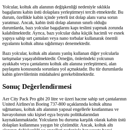
Yolcular, koltuk altı alanının değişkenliği nedeniyle sıklıkla
bagajlarını kabin üstü dolaplara yerleştirmeyi tercih etmektedir. Bu
durum, özellikle kabin içinde yeterli üst dolap alanı varsa sorun
yaratmaz. Ancak, kabin üstü dolap alanının sınırlı olduğu
durumlarda, bazı yolcular bagajlarını kapı teslimi yapmak zorunda
kalabilmektedir. Ayrıca, bazı yolcular daha küçük hacimli ve esnek
yapıya sahip sırt çantaları veya nano torbalar kullanarak önemli
eşyalarını koltuk altına sığdırmayı denemektedir.
Bazı yolcular, koltuk altı alanını yanlış kullanan diğer yolcularla
tartışmalar yaşayabilmektedir. Örneğin, önlerindeki yolcunun
ayakkabı veya çantalarını koltuk altı alanına yerleştirmesi, alan
paylaşımı konusunda sorunlara yol açmaktadır. Bu tür durumlarda
kabin görevlilerinin müdahalesi gerekebilmektedir.
Sonuç Değerlendirmesi
Aer City Pack Pro gibi 20 litre ve üzeri hacme sahip sırt çantalarının
United Airlines'ın Boeing 737-800 uçaklarında koltuk altına
sığmaması, koltuk altı alanının yapısal engellerle kısıtlanması ve
havayolunun sıkı kişisel eşya boyutu politikalarından
kaynaklanmaktadır. Yolcuların bu duruma karşılık olarak kabin üstü
dolapları kullanması yaygın bir çözümdür. Ancak, koltuk altı