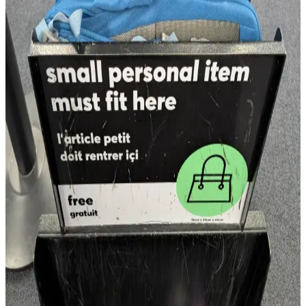
United 737-900 Uçuşlarında Able Carry Max EDC
Çantasının Dar Alanlarda Kullanımı ve Özellikleri
United 737-900 uçaklarında 21C koltuğun altına sığabilen Able
Carry Max EDC çantası, 26 litre kapasitesi ve dayanıklı
malzemesiyle dar alanlarda pratik taşıma çözümleri sunar. Çanta,
laptop taşıma kapasitesi ve esnek kullanım özellikleriyle öne çıkar.
Rework 30L Seyahat Çantası: Teknik Özellikler,
Tasarım ve Kullanıcı Değerlendirmeleri
Rework 30L seyahat çantası, 840d kumaş ve hafif yapısıyla şehir içi
seyahatlerde pratik kullanım sunuyor. 20 inç yüksekliği bazı
kullanıcılarca uçak altı bagaj ölçülerine uygun bulunmuyor. Tasarım
ve işlevsellik dengesi dikkat çekiyor.
Osprey Daylite Expdbl 26+6 Sırt Çantasının Flair
Airlines Kişisel Eşya Ölçülerine Uygunluğu ve
Paketleme Deneyimi
Flair Airlines'ın katı kişisel eşya ölçüleri arasında Osprey Daylite
Expdbl 26+6 sırt çantasının uygunluğu ve paketleme stratejileri