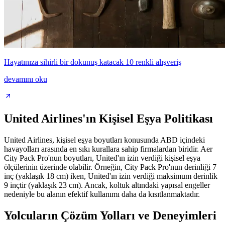
Hayatınıza sihirli bir dokunuş katacak 10 renkli alışveriş
devamını oku
United Airlines'ın Kişisel Eşya Politikası
United Airlines, kişisel eşya boyutları konusunda ABD içindeki
havayolları arasında en sıkı kurallara sahip firmalardan biridir. Aer
City Pack Pro'nun boyutları, United'ın izin verdiği kişisel eşya
ölçülerinin üzerinde olabilir. Örneğin, City Pack Pro'nun derinliği 7
inç (yaklaşık 18 cm) iken, United'ın izin verdiği maksimum derinlik
9 inçtir (yaklaşık 23 cm). Ancak, koltuk altındaki yapısal engeller
nedeniyle bu alanın efektif kullanımı daha da kısıtlanmaktadır.
Yolcuların Çözüm Yolları ve Deneyimleri