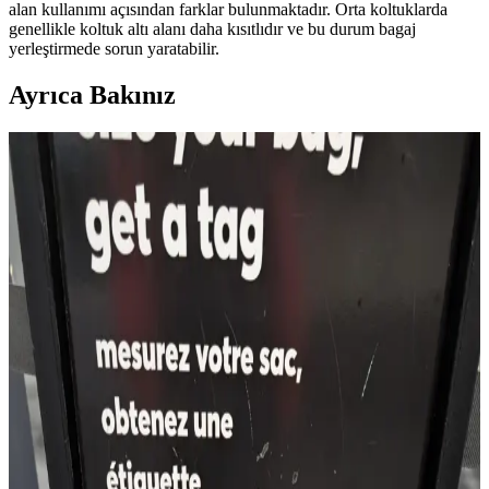
alan kullanımı açısından farklar bulunmaktadır. Orta koltuklarda
genellikle koltuk altı alanı daha kısıtlıdır ve bu durum bagaj
yerleştirmede sorun yaratabilir.
Ayrıca Bakınız
22.5L ve Kişisel Eşya ile Seyahat veya Tek 30L Sırt
Çantası Tercihi: Hava Yolu Kısıtlamaları ve Konfor
Seyahatlerde 22.5L sırt çantası ve kişisel eşya kombinasyonu ile tek
28-30L sırt çantası arasındaki avantajlar, hava yolu kısıtlamaları ve
taşıma konforu açısından karşılaştırılıyor.
Patagonia Micro MLC 22L Sırt Çantası: Avrupa
Seyahatlerinde Ryanair Kabin Bagajına Uygun
Kompakt Çözüm
Patagonia Micro MLC 22L sırt çantası, Ryanair kabin bagajı
standartlarına yakın boyutları ve organize bölmeleriyle Avrupa içi
seyahatlerde kompakt ve işlevsel bir taşıma seçeneği sunuyor.
Tek Çanta Seyahat: Aileler İçin Hafif, Pratik ve