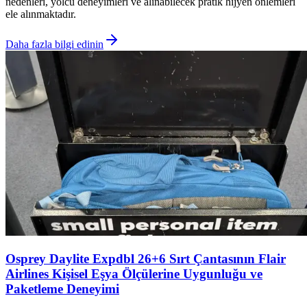
nedenleri, yolcu deneyimleri ve alınabilecek pratik hijyen önlemleri
ele alınmaktadır.
Daha fazla bilgi edinin
Osprey Daylite Expdbl 26+6 Sırt Çantasının Flair
Airlines Kişisel Eşya Ölçülerine Uygunluğu ve
Paketleme Deneyimi