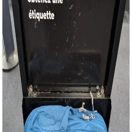
seyahatlerde kompakt ve işlevsel bir taşıma seçeneği sunuyor.
Tek Çanta Seyahat: Aileler İçin Hafif, Pratik ve
Esnek Seyahat Yöntemi
Tek çanta seyahat yöntemi, ailelerin bagaj yükünü azaltarak
havaalanında hızlı hareket etmelerini sağlar. Minimalist paketleme ve
doğru ekipman seçimiyle seyahat daha pratik ve esnek hale gelir.
Packing Cubes Nedir ve Seyahatlerde Eşyaların
Düzenlenmesinde Nasıl Kullanılır
Packing cubes, seyahatlerde eşyaların düzenlenmesini sağlayan
küçük fermuarlı çantalardır. Kıyafetlerin karışmasını önler, yer
tasarrufu sağlar ve seyahat deneyimini kolaylaştırır.
Uçak Kabininde Bagaj Altında Oluşan Islaklık ve
Hijyen Sorunları ve Koruyucu Önlemler
Uçak kabininde koltuk altı bagaj alanında oluşan ıslaklık ve hijyen
problemleri, yolcuların karşılaştığı yaygın sorunlardır. Bu yazıda,
nedenleri, yolcu deneyimleri ve alınabilecek pratik hijyen önlemleri
ele alınmaktadır.