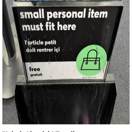
United 737-900 uçaklarında 21C koltuğun altına sığabilen Able
Carry Max EDC çantası, 26 litre kapasitesi ve dayanıklı
malzemesiyle dar alanlarda pratik taşıma çözümleri sunar. Çanta,
laptop taşıma kapasitesi ve esnek kullanım özellikleriyle öne çıkar.
Rework 30L Seyahat Çantası: Teknik Özellikler,
Tasarım ve Kullanıcı Değerlendirmeleri
Rework 30L seyahat çantası, 840d kumaş ve hafif yapısıyla şehir içi
seyahatlerde pratik kullanım sunuyor. 20 inç yüksekliği bazı
kullanıcılarca uçak altı bagaj ölçülerine uygun bulunmuyor. Tasarım
ve işlevsellik dengesi dikkat çekiyor.
Osprey Daylite Expdbl 26+6 Sırt Çantasının Flair
Airlines Kişisel Eşya Ölçülerine Uygunluğu ve
Paketleme Deneyimi
Flair Airlines'ın katı kişisel eşya ölçüleri arasında Osprey Daylite
Expdbl 26+6 sırt çantasının uygunluğu ve paketleme stratejileri
detaylı şekilde inceleniyor. Az eşya ile uyum sağlanabiliyor.