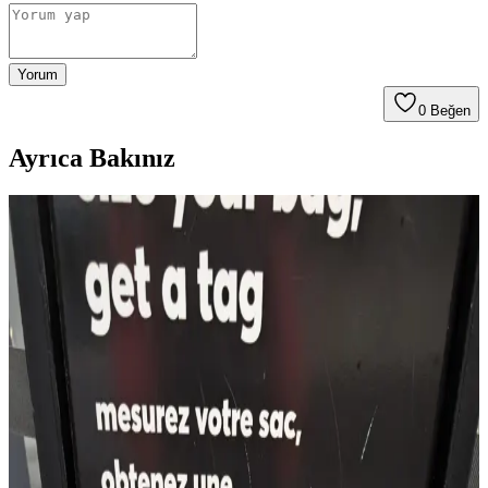
Yorum
0
Beğen
Ayrıca Bakınız
22.5L ve Kişisel Eşya ile Seyahat veya Tek 30L Sırt
Çantası Tercihi: Hava Yolu Kısıtlamaları ve Konfor
Seyahatlerde 22.5L sırt çantası ve kişisel eşya kombinasyonu ile tek
28-30L sırt çantası arasındaki avantajlar, hava yolu kısıtlamaları ve
taşıma konforu açısından karşılaştırılıyor.
Patagonia Micro MLC 22L Sırt Çantası: Avrupa
Seyahatlerinde Ryanair Kabin Bagajına Uygun
Kompakt Çözüm
Patagonia Micro MLC 22L sırt çantası, Ryanair kabin bagajı
standartlarına yakın boyutları ve organize bölmeleriyle Avrupa içi