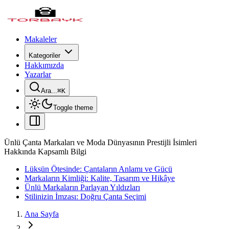
Makaleler
Kategoriler
Hakkımızda
Yazarlar
Ara...
⌘
K
Toggle theme
Ünlü Çanta Markaları ve Moda Dünyasının Prestijli İsimleri
Hakkında Kapsamlı Bilgi
Lüksün Ötesinde: Çantaların Anlamı ve Gücü
Markaların Kimliği: Kalite, Tasarım ve Hikâye
Ünlü Markaların Parlayan Yıldızları
Stilinizin İmzası: Doğru Çanta Seçimi
Ana Sayfa