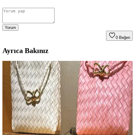
Yorum
0
Beğen
Ayrıca Bakınız
Opus Emiliano Aemilianus Mini Çantası: Sanat ve
El İşçiliğinin Özgün Buluşması
Opus Emiliano'nun Aemilianus Mini modeli, özgün geometrik
tasarımı ve yüksek işçilik kalitesiyle lüks çanta pazarında estetik ve
koleksiyon değeri sunuyor.
Vestiaire Collective Üzerinden Çanta Alırken
Sahtecilik ve Hesap Yasaklamalarına Dikkat
Vestiaire Collective, lüks ikinci el çanta pazarında sahte ürün
sorunları ve kullanıcıların orijinallik sorgulamalarında hesaplarının