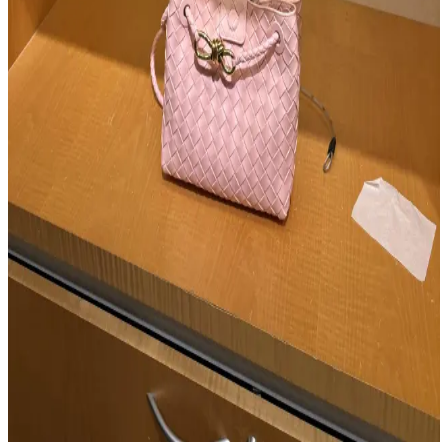
fonksiyonel detaylar, kullanıcı deneyimini artırıyor.
Celine 16 ve Triomphe Çantalarının Satış Durumu,
Özellikleri ve Bakım Yöntemleri
Celine 16 ve Triomphe çantalarının satışının durdurulması
gündemde. Doğal dana derisi olan bu modellerin çiziklere karşı su
bazlı kremle bakımı önerilir. İkinci el piyasası devam ediyor.
Desert Hills Lüks Outlet Alışveriş Rehberi:
Markalar, İndirimler ve Stratejiler
Desert Hills lüks outlet alışveriş rehberi, markaların ürün çeşitliliği,
indirim oranları ve alışveriş stratejileri hakkında detaylı bilgiler
sunar. Zamanlama ve mağaza ilişkileri alışveriş deneyimini iyileştirir.
Bottega Veneta Andiamo Çanta İncelemesi: Tasarım,
Kullanım ve Kullanıcı Deneyimleri
Bottega Veneta Andiamo çanta, bebek pembesi başta olmak üzere
renk seçenekleri, dokuma deri yapısı ve ömür boyu garantisiyle
kullanıcılar arasında şık ve kullanışlı bir tercih olarak öne çıkıyor.