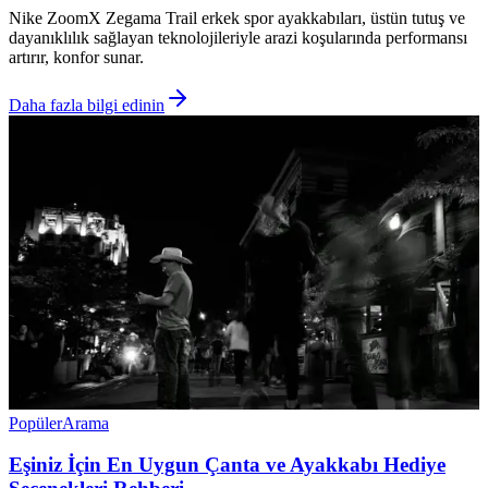
Nike ZoomX Zegama Trail erkek spor ayakkabıları, üstün tutuş ve
dayanıklılık sağlayan teknolojileriyle arazi koşularında performansı
artırır, konfor sunar.
Daha fazla bilgi edinin
Popüler
Arama
Eşiniz İçin En Uygun Çanta ve Ayakkabı Hediye