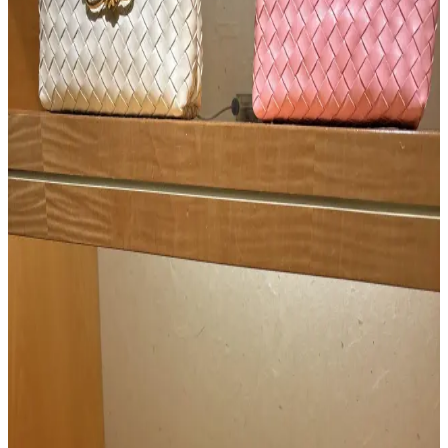
Vestiaire Collective Üzerinden Çanta Alırken
Sahtecilik ve Hesap Yasaklamalarına Dikkat
Vestiaire Collective, lüks ikinci el çanta pazarında sahte ürün
sorunları ve kullanıcıların orijinallik sorgulamalarında hesaplarının
yasaklanmasıyla karşı karşıyadır. Platformun satıcı kontrolü ve
doğrulama süreçleri eleştirilmektedir.
Gucci Jackie Çantanın Yeni Büyük Boy Versiyonu:
Deri Kalitesi ve Tasarım Özellikleri
Gucci Jackie çantanın yeni büyük boy versiyonu, taneli dış deri ve
yumuşak keçi iç derisiyle lüks ve konfor sunuyor. Esnek tasarımıyla
uniseks kullanım imkanı sağlıyor ve dayanıklılığıyla öne çıkıyor.
Çanta Kalitesi ve Fiyatlandırma: Marka Değeri ile
Gerçek Kalite İlişkisi Üzerine Analiz
Çanta kalitesi belirli bir seviyede tavan yapar; fiyat artışları
çoğunlukla marka değerinden kaynaklanır. Makalede, farklı
markaların kalite ve fiyat dengesi, deri kalitesi, işçilik ve marka
prestiji incelenmektedir.