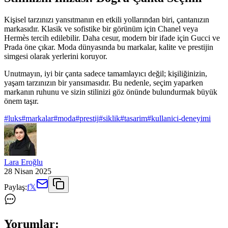
Kişisel tarzınızı yansıtmanın en etkili yollarından biri, çantanızın
markasıdır. Klasik ve sofistike bir görünüm için Chanel veya
Hermès tercih edilebilir. Daha cesur, modern bir ifade için Gucci ve
Prada öne çıkar. Moda dünyasında bu markalar, kalite ve prestijin
simgesi olarak yerlerini koruyor.
Unutmayın, iyi bir çanta sadece tamamlayıcı değil; kişiliğinizin,
yaşam tarzınızın bir yansımasıdır. Bu nedenle, seçim yaparken
markanın ruhunu ve sizin stilinizi göz önünde bulundurmak büyük
önem taşır.
#
luks
#
markalar
#
moda
#
prestij
#
siklik
#
tasarim
#
kullanici-deneyimi
Lara Eroğlu
28 Nisan 2025
Paylaş:
f
𝕏
Yorumlar: