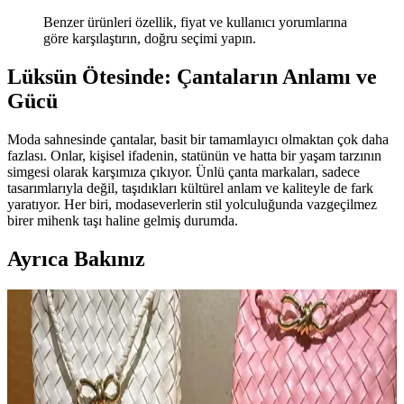
Benzer ürünleri özellik, fiyat ve kullanıcı yorumlarına
göre karşılaştırın, doğru seçimi yapın.
Lüksün Ötesinde: Çantaların Anlamı ve
Gücü
Moda sahnesinde çantalar, basit bir tamamlayıcı olmaktan çok daha
fazlası. Onlar, kişisel ifadenin, statünün ve hatta bir yaşam tarzının
simgesi olarak karşımıza çıkıyor. Ünlü çanta markaları, sadece
tasarımlarıyla değil, taşıdıkları kültürel anlam ve kaliteyle de fark
yaratıyor. Her biri, modaseverlerin stil yolculuğunda vazgeçilmez
birer mihenk taşı haline gelmiş durumda.
Ayrıca Bakınız
Opus Emiliano Aemilianus Mini Çantası: Sanat ve
El İşçiliğinin Özgün Buluşması
Opus Emiliano'nun Aemilianus Mini modeli, özgün geometrik
tasarımı ve yüksek işçilik kalitesiyle lüks çanta pazarında estetik ve
koleksiyon değeri sunuyor.