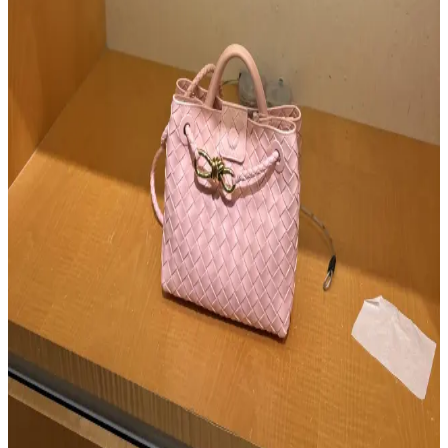
Ferragamo Lüks Çanta Deneyimi: Kalite, Tasarım
ve Marka Değerinin İncelenmesi
Ferragamo, aile şirketi olarak yüksek kalite ve özgün tasarımlarla
lüks çanta pazarında öne çıkıyor. Dayanıklı malzemeler ve
fonksiyonel detaylar, kullanıcı deneyimini artırıyor.
Celine 16 ve Triomphe Çantalarının Satış Durumu,
Özellikleri ve Bakım Yöntemleri
Celine 16 ve Triomphe çantalarının satışının durdurulması
gündemde. Doğal dana derisi olan bu modellerin çiziklere karşı su
bazlı kremle bakımı önerilir. İkinci el piyasası devam ediyor.
Desert Hills Lüks Outlet Alışveriş Rehberi:
Markalar, İndirimler ve Stratejiler
Desert Hills lüks outlet alışveriş rehberi, markaların ürün çeşitliliği,
indirim oranları ve alışveriş stratejileri hakkında detaylı bilgiler
sunar. Zamanlama ve mağaza ilişkileri alışveriş deneyimini iyileştirir.
Bottega Veneta Andiamo Çanta İncelemesi: Tasarım,