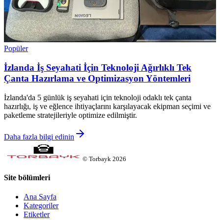
Popüler
İzlanda İş Seyahati İçin Teknoloji Ağırlıklı Tek
Çanta Hazırlama ve Optimizasyon Yöntemleri
İzlanda'da 5 günlük iş seyahati için teknoloji odaklı tek çanta
hazırlığı, iş ve eğlence ihtiyaçlarını karşılayacak ekipman seçimi ve
paketleme stratejileriyle optimize edilmiştir.
Daha fazla bilgi edinin
©
Torbayk
2026
Site bölümleri
Ana Sayfa
Kategoriler
Etiketler