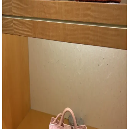
yasaklanmasıyla karşı karşıyadır. Platformun satıcı kontrolü ve
doğrulama süreçleri eleştirilmektedir.
Gucci Jackie Çantanın Yeni Büyük Boy Versiyonu:
Deri Kalitesi ve Tasarım Özellikleri
Gucci Jackie çantanın yeni büyük boy versiyonu, taneli dış deri ve
yumuşak keçi iç derisiyle lüks ve konfor sunuyor. Esnek tasarımıyla
uniseks kullanım imkanı sağlıyor ve dayanıklılığıyla öne çıkıyor.
Çanta Kalitesi ve Fiyatlandırma: Marka Değeri ile
Gerçek Kalite İlişkisi Üzerine Analiz
Çanta kalitesi belirli bir seviyede tavan yapar; fiyat artışları
çoğunlukla marka değerinden kaynaklanır. Makalede, farklı
markaların kalite ve fiyat dengesi, deri kalitesi, işçilik ve marka
prestiji incelenmektedir.
Ferragamo Lüks Çanta Deneyimi: Kalite, Tasarım
ve Marka Değerinin İncelenmesi
Ferragamo, aile şirketi olarak yüksek kalite ve özgün tasarımlarla
lüks çanta pazarında öne çıkıyor. Dayanıklı malzemeler ve