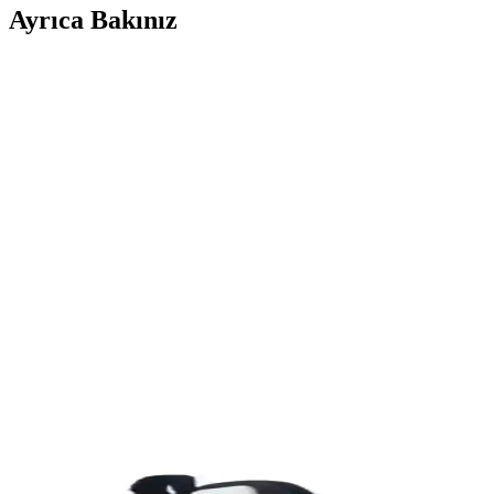
Ayrıca Bakınız
Farklı Kullanım Senaryoları İçin Uygun Çanta Modell
Çanta seçimi, kullanım amacına göre değişir; ofis, seyahat, doğa yürüyü
Puma Shuffle 309668-25 Erkek Günlük ve Spor Kul
Puma Shuffle 309668-25, hafif yastıklama ve dayanıklı taban özellikleri
Slazenger MAROON I Büyük Beden Erkek Spor Ayakk
Slazenger MAROON I büyük beden erkek sneaker, şık tasarımı ve dayanı
Leipae Erkek Çocuk Futbol Ayakkabısı Kramponu: Ço
Leipae erkek çocuk futbol ayakkabısı, çok yönlü kullanım, ergonomik t
Nike Air Force 1: Spor ve Günlük Kullanım İçin Efs
Nike Air Force 1, ikonik tasarımı ve teknolojik özellikleriyle spor ve g