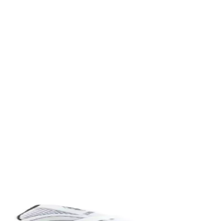
eri ve Seçim Kriterleri
şü ve spor için farklı modeller ve özellikler öne çıkar. Kapasite, konfor
lanımına Uygun Ayakkabı
yle günlük ve spor aktivitelerinde konfor sağlar, şık ve pratik tasarımı
abı Dayanıklılık ve Şıklık Sunar
klı malzemeleriyle günlük kullanım ve hafif aktiviteler için ideal, ra
k Yönlü ve Şık Tasarım Özellikleri
asarım ve estetik detaylarıyla genç sporcuların sahadaki performansını 
anevi Bir Ayakkabı Modeli
ünlük yaşamda vazgeçilmez bir tercih. Konfor ve şıklığı bir araya getirir