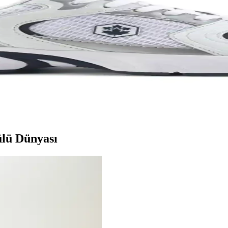
ım İçin Modern Ayakkabı Seçenekleri
da sunar. Spor ve günlük kullanım için uygun modelleriyle, hareket özgür
L Unisex Metal Taç Karşılaştırması
 ve kullanıcı memnuniyetine odaklanın.
ık İçin En İyi Seçenekler 75-90 karakter
modellerinin özellikleri, kullanıcı yorumları ve kullanım alanları deta
ülü Dünyası