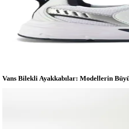
Nike Team Hustle: Çok Yönlü Spor ve Günlük Kullan
Nike Team Hustle ayakkabıları, dayanıklılık, şıklık ve konforu bir ara
Genel Markalar Taraklı Siyah Metal Taç ve NEW HİL
İki popüler spor tacını detaylı karşılaştırıyoruz: dayanıklılık, tasarım
Kadın Beyaz Sneakers Karşılaştırması: Konfor ve Şıkl
Bu karşılaştırmada, Lumberjack ve U.S. Polo Assn. kadın beyaz sneaker 
Vans Bilekli Ayakkabılar: Modellerin Büy