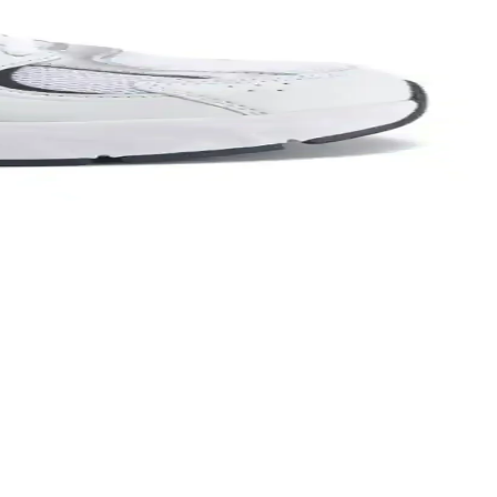
lüğü ve tarzı bir arada sağlar.
ylı şekilde inceleniyor.