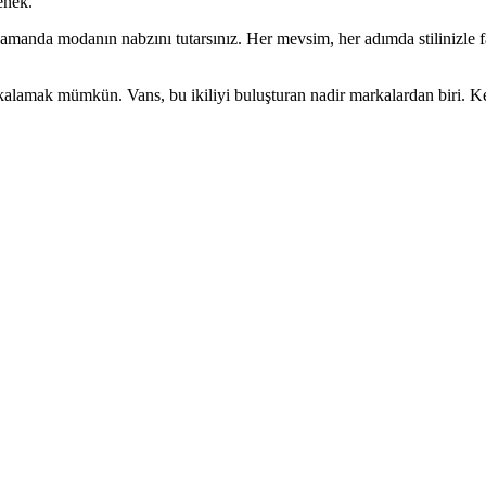
enek.
manda modanın nabzını tutarsınız. Her mevsim, her adımda stilinizle fark
lamak mümkün. Vans, bu ikiliyi buluşturan nadir markalardan biri. Ke