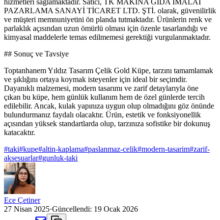
hizmetleri sağlamaktadır. Satıcı, TK MAKİNA GIDA İMALAT
PAZARLAMA SANAYİ TİCARET LTD. ŞTİ. olarak, güvenilirlik
ve müşteri memnuniyetini ön planda tutmaktadır. Ürünlerin renk ve
parlaklık açısından uzun ömürlü olması için özenle tasarlandığı ve
kimyasal maddelerle temas edilmemesi gerektiği vurgulanmaktadır.
## Sonuç ve Tavsiye
Toptanhanem Yıldız Tasarım Çelik Gold Küpe, tarzını tamamlamak
ve şıklığını ortaya koymak isteyenler için ideal bir seçimdir.
Dayanıklı malzemesi, modern tasarımı ve zarif detaylarıyla öne
çıkan bu küpe, hem günlük kullanım hem de özel günlerde tercih
edilebilir. Ancak, kulak yapınıza uygun olup olmadığını göz önünde
bulundurmanız faydalı olacaktır. Ürün, estetik ve fonksiyonellik
açısından yüksek standartlarda olup, tarzınıza sofistike bir dokunuş
katacaktır.
#
taki
#
kupe
#
altin-kaplama
#
paslanmaz-celik
#
modern-tasarim
#
zarif-
aksesuarlar
#
gunluk-taki
Ece Çetiner
27 Nisan 2025
·
Güncellendi:
19 Ocak 2026