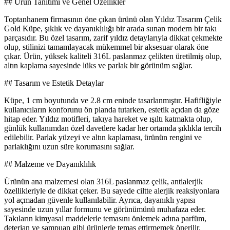
## Ürün Tanıtımı ve Genel Özellikler
Toptanhanem firmasının öne çıkan ürünü olan Yıldız Tasarım Çelik
Gold Küpe, şıklık ve dayanıklılığı bir arada sunan modern bir takı
parçasıdır. Bu özel tasarım, zarif yıldız detaylarıyla dikkat çekmekte
olup, stilinizi tamamlayacak mükemmel bir aksesuar olarak öne
çıkar. Ürün, yüksek kaliteli 316L paslanmaz çelikten üretilmiş olup,
altın kaplama sayesinde lüks ve parlak bir görünüm sağlar.
## Tasarım ve Estetik Detaylar
Küpe, 1 cm boyutunda ve 2.8 cm eninde tasarlanmıştır. Hafifliğiyle
kullanıcıların konforunu ön planda tutarken, estetik açıdan da göze
hitap eder. Yıldız motifleri, takıya hareket ve ışıltı katmakta olup,
günlük kullanımdan özel davetlere kadar her ortamda şıklıkla tercih
edilebilir. Parlak yüzeyi ve altın kaplaması, ürünün rengini ve
parlaklığını uzun süre korumasını sağlar.
## Malzeme ve Dayanıklılık
Ürünün ana malzemesi olan 316L paslanmaz çelik, antialerjik
özellikleriyle de dikkat çeker. Bu sayede ciltte alerjik reaksiyonlara
yol açmadan güvenle kullanılabilir. Ayrıca, dayanıklı yapısı
sayesinde uzun yıllar formunu ve görünümünü muhafaza eder.
Takıların kimyasal maddelerle temasını önlemek adına parfüm,
deterjan ve şampuan gibi ürünlerle temas ettirmemek önerilir.