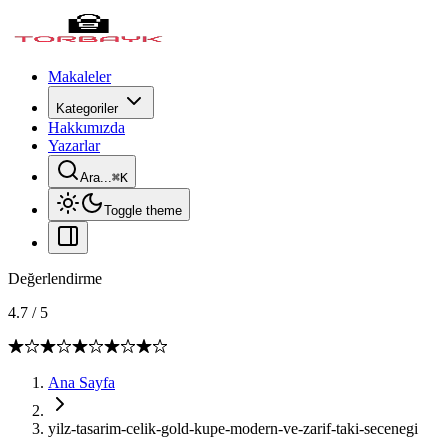
Makaleler
Kategoriler
Hakkımızda
Yazarlar
Ara...
⌘
K
Toggle theme
Değerlendirme
4.7
/
5
Ana Sayfa
yilz-tasarim-celik-gold-kupe-modern-ve-zarif-taki-secenegi