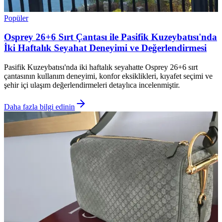
Popüler
Osprey 26+6 Sırt Çantası ile Pasifik Kuzeybatısı'nda
İki Haftalık Seyahat Deneyimi ve Değerlendirmesi
Pasifik Kuzeybatısı'nda iki haftalık seyahatte Osprey 26+6 sırt
çantasının kullanım deneyimi, konfor eksiklikleri, kıyafet seçimi ve
şehir içi ulaşım değerlendirmeleri detaylıca incelenmiştir.
Daha fazla bilgi edinin