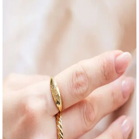
RingBox Gümüş Renk Taşlı İki Sıra Kare Yüzük
Modern Şıklık ve Dayanıklılık Sunar
Gümüş renkli ve taşlı tasarımıyla modern şıklık sunan bu yüzük,
dayanıklı malzemeleri ve zarif detaylarıyla günlük ve özel
kullanımlar için ideal.
Söğütlü Silver Kadın Kolye Karşılaştırması: Mistik
Topaz ve Modern Yonca Tasarımları
Söğütlü Silver'in iki popüler kolyesini karşılaştırıyoruz. Mistik topaz
taşlı mini yonca ve modern yonca tasarımıyla her tarzı tamamlayan
bu takılar hakkında detaylar burada.
Denizdenal Gold Kalp Zincir Ayak Bilekliği Modern
ve Şık Tasarımıyla Stilinizde Fark Yaratır
Denizdenal markasının altın renkli kalp detaylı ayak bilekliği,
modern tasarımı ve hafifliğiyle günlük şıklığınızı tamamlar, enerjik
ve zarif bir görünüm sunar.
Furtek Aksesuar ve SMPLEBOX Kolye
Karşılaştırması: Hangi Model Sizin İçin Uygun