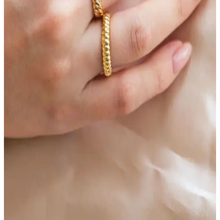
İki farklı kolye modeli olan Furtek Aksesuar ve SMPLEBOX
hakkında detaylı karşılaştırma, özellikler, kullanıcı yorumları ve
hangi modelin daha uygun olduğunu gösteriyor.
Doğaltaş Bileklikleri Karşılaştırması: Enerji
Dengeleyici ve Şifa Amaçlı Modeller
İki popüler doğaltaş bileklik modeli olan Dejavu TR ve
Ssilhoutte'nin özellikleri, kullanıcı yorumları ve karşılaştırmasıyla
hangi ürünün ihtiyaçlarınıza uygun olduğunu keşfedin.
Misto Kalpli Arkadaşlık Bilekliği: Şık ve Anlamlı
Dostluk Takısı Seçenekleri
Kalpli tasarımı ve altın kaplama malzemesiyle öne çıkan Misto
arkadaşlık bilekliği, şıklık ve anlamı bir arada sunar. Günlük
kullanım ve hediye seçenekleriyle dostluk bağlarını güçlendirir.
AURRARİ 3'lü Gold Yüzük Seti Kadınlar İçin Şık
ve Dayanıklı Takı Seçeneği
AURRARİ'nin 3'lü altın kaplama yüzük seti, farklı tasarımlarıyla