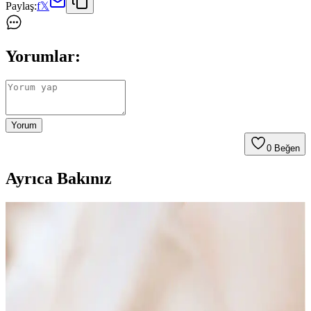
Paylaş:
f
𝕏
Yorumlar:
Yorum
0
Beğen
Ayrıca Bakınız
Elika Silver ve Söğütlü Silver Gümüş Bileklik
Karşılaştırması
Elika Silver ve Söğütlü Silver'ın gümüş bileklikleri, farklı tasarım ve
özelliklerle şıklık sunar. Hangi modelin ihtiyaçlarınıza daha uygun
olduğunu öğrenmek için detaylı karşılaştırmamıza göz atın.