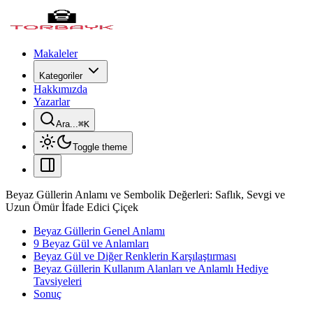
Makaleler
Kategoriler
Hakkımızda
Yazarlar
Ara...
⌘
K
Toggle theme
Beyaz Güllerin Anlamı ve Sembolik Değerleri: Saflık, Sevgi ve
Uzun Ömür İfade Edici Çiçek
Beyaz Güllerin Genel Anlamı
9 Beyaz Gül ve Anlamları
Beyaz Gül ve Diğer Renklerin Karşılaştırması
Beyaz Güllerin Kullanım Alanları ve Anlamlı Hediye
Tavsiyeleri
Sonuç