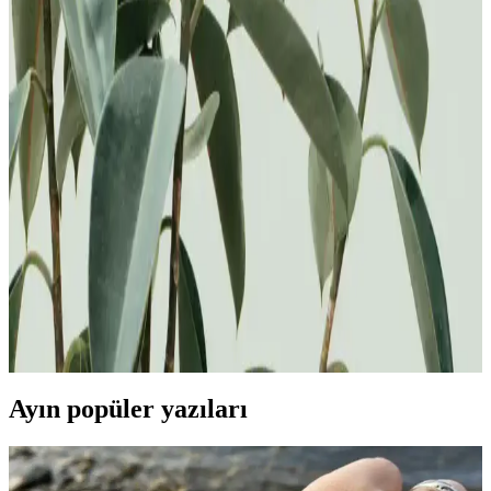
Beyaz güller, saflık ve masumiyetin simgesi olup, çeşitli türleri ve
kullanımlarıyla özel günlerde tercih edilir. Estetik ve anlam dolu bu
çiçekler, duyguları en saf şekilde ifade eder.
9 Beyaz Gülün Anlamı ve Sembolizmi: Saflık,
Sonsuzluk ve Bağlılık İfadesi
9 beyaz gül, saflık, sonsuzluk ve bağlılığın sembolüdür. Bu özel
sayının ve rengin anlamları, sevgi ve sadakat duygularını
derinlemesine yansıtarak anlamlı hediye ve ifadelerde kullanılır.
Beyaz Güllerin Anlamı ve Sembolik Değerleri:
Saflık, Sevgi ve Uzun Ömür İfade Edici Çiçek
Beyaz güller, saflık, masumiyet ve uzun ömür anlamlarıyla öne
çıkar. 9 beyaz gül, sonsuz sevgi ve bağlılığı temsil eder. Bu yazıda,
güllerin anlamları ve kullanım alanları detaylı inceleniyor.
Ayın popüler yazıları