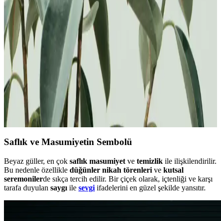
9 Beyaz Gülün Anlamı ve Sembolizmi: Saflık,
Sonsuzluk ve Bağlılık İfadesi
9 beyaz gül, saflık, sonsuzluk ve bağlılığın sembolüdür. Bu özel
sayının ve rengin anlamları, sevgi ve sadakat duygularını
derinlemesine yansıtarak anlamlı hediye ve ifadelerde kullanılır.
Beyaz Güllerin Anlamı ve Sembolik Değerleri:
Saflık, Sevgi ve Uzun Ömür İfade Edici Çiçek
Beyaz güller, saflık, masumiyet ve uzun ömür anlamlarıyla öne
çıkar. 9 beyaz gül, sonsuz sevgi ve bağlılığı temsil eder. Bu yazıda,
güllerin anlamları ve kullanım alanları detaylı inceleniyor.
Saflık ve Masumiyetin Sembolü
Beyaz güller, en çok
saflık
masumiyet
ve
temizlik
ile ilişkilendirilir.
Bu nedenle özellikle
düğünler
nikah törenleri
ve
kutsal
seremoniler
de sıkça tercih edilir. Bir çiçek olarak, içtenliği ve karşı
tarafa duyulan
saygı
ile
sevgi
ifadelerini en güzel şekilde yansıtır.