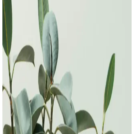
Çiçek Dünyasında
Beyaz güllerin fiyatları, anlamları ve moda dünyasındaki yeri
hakkında detaylı bilgiler. Zarif ve uygun fiyatlı seçeneklerle tarzınızı
tamamlayın.
Beyaz Güllerin Anlamları ve Moda Dünyasındaki
Yansımaları
Beyaz güller, saflık ve masumiyetin simgesi olarak moda ve
tasarımda şıklık katarken, anlamlı mesajlar ve sembollerle tarzınıza
derinlik katar. Çanta ve ayakkabılarda kullanımıyla zarif detaylar
sunar.
11 Beyaz Gülün Anlamı Saflık ve Derin Sevginin
Sembolü
11 beyaz gül, saf ve derin sevgi ile saygıyı temsil eder. Romantik,
özel günler ve yeni başlangıçlar için anlamlı bir hediye seçeneğidir.
En Güzel Beyaz Güller: Anlamları, Çeşitleri ve
Kullanım Alanları