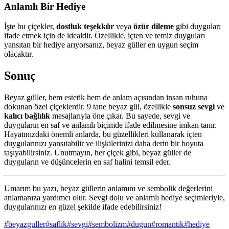
Anlamlı Bir Hediye
İşte bu çiçekler,
dostluk
teşekkür
veya
özür dileme
gibi duyguları
ifade etmek için de idealdir. Özellikle, içten ve temiz duyguları
yansıtan bir hediye arıyorsanız, beyaz güller en uygun seçim
olacaktır.
Sonuç
Beyaz güller, hem estetik hem de anlam açısından insan ruhuna
dokunan özel çiçeklerdir. 9 tane beyaz gül, özellikle
sonsuz sevgi
ve
kalıcı bağlılık
mesajlarıyla öne çıkar. Bu sayede, sevgi ve
duyguların en saf ve anlamlı biçimde ifade edilmesine imkan tanır.
Hayatınızdaki önemli anlarda, bu güzellikleri kullanarak içten
duygularınızı yansıtabilir ve ilişkilerinizi daha derin bir boyuta
taşıyabilirsiniz. Unutmayın, her çiçek gibi, beyaz güller de
duyguların ve düşüncelerin en saf halini temsil eder.
Umarım bu yazı, beyaz güllerin anlamını ve sembolik değerlerini
anlamanıza yardımcı olur. Sevgi dolu ve anlamlı hediye seçimleriyle,
duygularınızı en güzel şekilde ifade edebilirsiniz!
#
beyazguller
#
saflik
#
sevgi
#
sembolizm
#
dugun
#
romantik
#
hediye