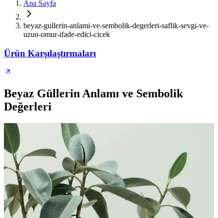
Ana Sayfa
beyaz-gullerin-anlami-ve-sembolik-degerleri-saflik-sevgi-ve-
uzun-omur-ifade-edici-cicek
Ürün Karşılaştırmaları
Beyaz Güllerin Anlamı ve Sembolik
Değerleri