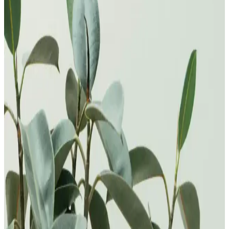
tamamlayın.
Beyaz Güllerin Anlamları ve Moda Dünyasındaki
Yansımaları
Beyaz güller, saflık ve masumiyetin simgesi olarak moda ve
tasarımda şıklık katarken, anlamlı mesajlar ve sembollerle tarzınıza
derinlik katar. Çanta ve ayakkabılarda kullanımıyla zarif detaylar
sunar.
11 Beyaz Gülün Anlamı Saflık ve Derin Sevginin
Sembolü
11 beyaz gül, saf ve derin sevgi ile saygıyı temsil eder. Romantik,
özel günler ve yeni başlangıçlar için anlamlı bir hediye seçeneğidir.
En Güzel Beyaz Güller: Anlamları, Çeşitleri ve
Kullanım Alanları
Beyaz güller, saflık ve masumiyetin simgesi olup, çeşitli türleri ve
kullanımlarıyla özel günlerde tercih edilir. Estetik ve anlam dolu bu
çiçekler, duyguları en saf şekilde ifade eder.