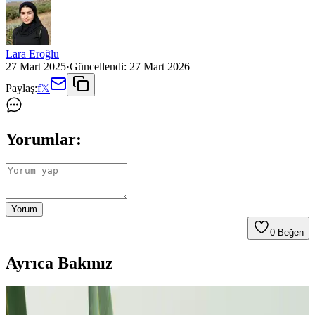
Lara Eroğlu
27 Mart 2025
·
Güncellendi:
27 Mart 2026
Paylaş:
f
𝕏
Yorumlar:
Yorum
0
Beğen
Ayrıca Bakınız
Beyaz Gül Fiyatları ve Renklerin Anlamı Moda ve