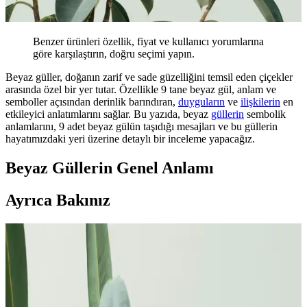
Benzer ürünleri özellik, fiyat ve kullanıcı yorumlarına
göre karşılaştırın, doğru seçimi yapın.
Beyaz güller, doğanın zarif ve sade güzelliğini temsil eden çiçekler
arasında özel bir yer tutar. Özellikle 9 tane beyaz gül, anlam ve
semboller açısından derinlik barındıran,
duyguların
ve
ilişkilerin
en
etkileyici anlatımlarını sağlar. Bu yazıda, beyaz
güllerin
sembolik
anlamlarını, 9 adet beyaz gülün taşıdığı mesajları ve bu güllerin
hayatımızdaki yeri üzerine detaylı bir inceleme yapacağız.
Beyaz Güllerin Genel Anlamı
Ayrıca Bakınız
Beyaz Gül Fiyatları ve Renklerin Anlamı Moda ve
Çiçek Dünyasında
Beyaz güllerin fiyatları, anlamları ve moda dünyasındaki yeri
hakkında detaylı bilgiler. Zarif ve uygun fiyatlı seçeneklerle tarzınızı