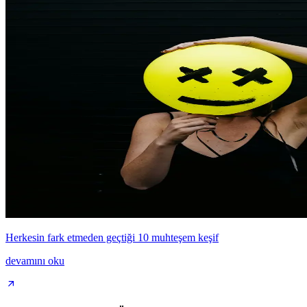
Herkesin fark etmeden geçtiği 10 muhteşem keşif
devamını oku