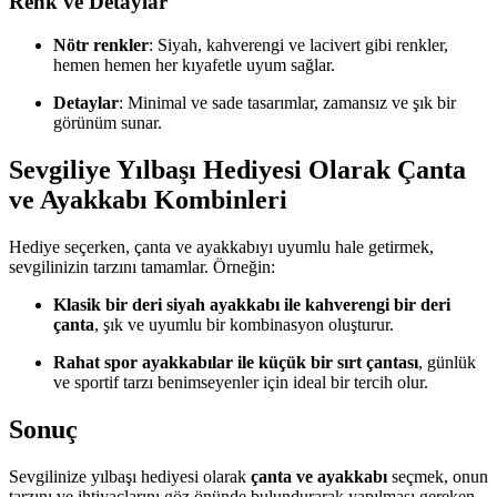
Renk ve Detaylar
Nötr renkler
: Siyah, kahverengi ve lacivert gibi renkler,
hemen hemen her kıyafetle uyum sağlar.
Detaylar
: Minimal ve sade tasarımlar, zamansız ve şık bir
görünüm sunar.
Sevgiliye Yılbaşı Hediyesi Olarak Çanta
ve Ayakkabı Kombinleri
Hediye seçerken, çanta ve ayakkabıyı uyumlu hale getirmek,
sevgilinizin tarzını tamamlar. Örneğin:
Klasik bir deri siyah ayakkabı ile kahverengi bir deri
çanta
, şık ve uyumlu bir kombinasyon oluşturur.
Rahat spor ayakkabılar ile küçük bir sırt çantası
, günlük
ve sportif tarzı benimseyenler için ideal bir tercih olur.
Sonuç
Sevgilinize yılbaşı hediyesi olarak
çanta ve ayakkabı
seçmek, onun
tarzını ve ihtiyaçlarını göz önünde bulundurarak yapılması gereken