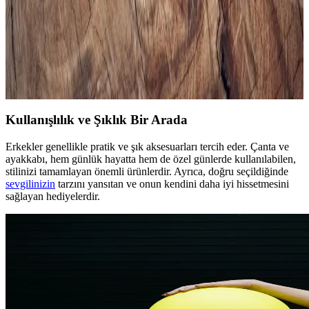
Erkek Siyah Spor Gömlekleri ile Şıklık ve Rahatlığı
Bir Arada Yakalayın
Modern erkekler için tasarlanan siyah spor gömlekler, rahatlık ve
şıklığı bir arada sunar. Çok yönlü modelleri ve kombin önerileriyle
stilinizi güçlendirin.
Kullanışlılık ve Şıklık Bir Arada
Erkekler genellikle pratik ve şık aksesuarları tercih eder. Çanta ve
ayakkabı, hem günlük hayatta hem de özel günlerde kullanılabilen,
stilinizi tamamlayan önemli ürünlerdir. Ayrıca, doğru seçildiğinde
sevgilinizin
tarzını yansıtan ve onun kendini daha iyi hissetmesini
sağlayan hediyelerdir.