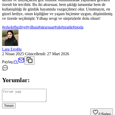
özenli bir tercihtir. Bu iki aksesuar, hem şıklığı tamamlar hem de
kullanışlılığı ile günlük hayatında vazgeçilmez olur. Unutmayın, en
güzel hediye, onun kişiliğine ve yaşam biçimine uygun, düşünülmüş
ve özenle seçilmiştir. Yılbaşı sevgi ve sürprizlerle dolu olsun!
#
erkek
#
hediye
#
yilbasi
#
aksesuar
#
sik
#
pratik
#
moda
Lara Eroğlu
2 Nisan 2025
·
Güncellendi:
27 Mart 2026
Paylaş:
f
𝕏
Yorumlar:
Yorum
0
Beğen