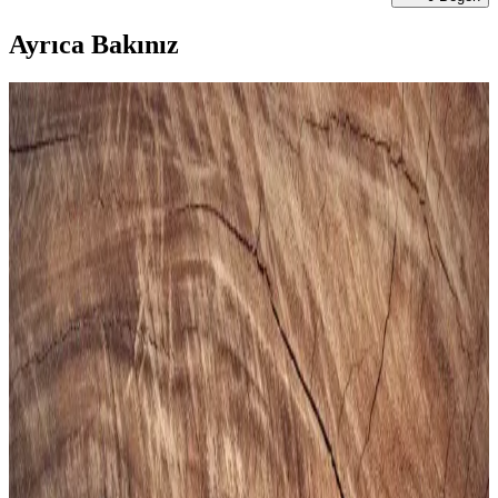
Ayrıca Bakınız
Gezer Yazlık Erkek Terlik: Konfor ve Şıklık Sunan
Hafif ve Dayanıklı Tasarım
Gezer Yazlık Erkek Terlik, hafif, şık ve dayanıklı malzemeleriyle
günlük kullanımda konfor sağlar, sade tasarımıyla farklı tarzlara
uyum sağlar.
Puma Shuffle 309668-25 Erkek Günlük ve Spor
Kullanımına Uygun Ayakkabı
Puma Shuffle 309668-25, hafif yastıklama ve dayanıklı taban
özellikleriyle günlük ve spor aktivitelerinde konfor sağlar, şık ve
pratik tasarımıyla öne çıkar.
Slazenger MAROON I Büyük Beden Erkek Spor
Ayakkabı Dayanıklılık ve Şıklık Sunar
Slazenger MAROON I büyük beden erkek sneaker, şık tasarımı ve