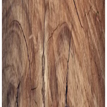
dayanıklı malzemeleriyle günlük kullanım ve hafif aktiviteler için
ideal, rahat ve uzun ömürlü bir spor ayakkabısıdır.
Erkekler İçin Fonksiyonel ve Kompakt Sling ve
Çapraz Çanta Modelleri ve Seçim Kriterleri
Erkekler için telefon, cüzdan ve eşyaları rahat taşıyan fonksiyonel
sling ve çapraz çantalar, farklı markalar ve modellerle kullanım
kolaylığı sunuyor. Seçim kriterleri detaylıca inceleniyor.
Altınyılz<dı>z Classics Erkek Lacivert Rugan
Kemer İnceleme ve Detaylar
Altınyılz<dı>z Classics'in lacivert rugan erkek kemeri, şık tasarımı
ve yüksek kaliteli yüzeyiyle öne çıkar. Parlak yüzeyi ve modern
görünümüyle resmi ve özel günlerde tercih edilir, dikkat çekici bir
aksesuar sunar.
Bej Erkek Spor Ayakkabıları: Şıklık ve Konforun
Bir Arada Sunulduğu Modeller
Bej erkek spor ayakkabıları, şıklık ve rahatlığı bir arada sunar. Çok
yönlü kullanımı ve trend modelleriyle gardırobunuza şıklık katın,
konforlu ve şık tercihleri keşfedin.