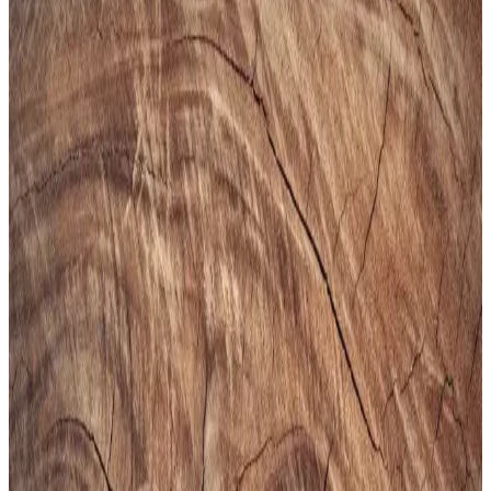
Gezer Yazlık Erkek Terlik, hafif, şık ve dayanıklı malzemeleriyle
günlük kullanımda konfor sağlar, sade tasarımıyla farklı tarzlara
uyum sağlar.
Puma Shuffle 309668-25 Erkek Günlük ve Spor
Kullanımına Uygun Ayakkabı
Puma Shuffle 309668-25, hafif yastıklama ve dayanıklı taban
özellikleriyle günlük ve spor aktivitelerinde konfor sağlar, şık ve
pratik tasarımıyla öne çıkar.
Slazenger MAROON I Büyük Beden Erkek Spor
Ayakkabı Dayanıklılık ve Şıklık Sunar
Slazenger MAROON I büyük beden erkek sneaker, şık tasarımı ve
dayanıklı malzemeleriyle günlük kullanım ve hafif aktiviteler için
ideal, rahat ve uzun ömürlü bir spor ayakkabısıdır.
Erkekler İçin Fonksiyonel ve Kompakt Sling ve
Çapraz Çanta Modelleri ve Seçim Kriterleri
Erkekler için telefon, cüzdan ve eşyaları rahat taşıyan fonksiyonel
sling ve çapraz çantalar, farklı markalar ve modellerle kullanım