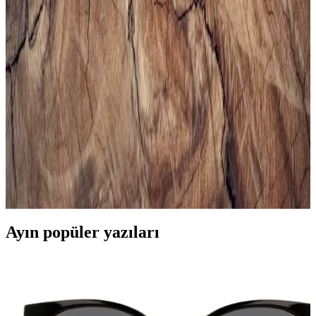
Erkekler İçin Uygun Spor Çantası Seçimi ve
Trendler Hakkında Kapsamlı Rehber
Erkek spor çantası seçerken kapasite, malzeme, konfor ve tasarım
gibi önemli faktörlere dikkat edin. Güncel modeller ve markalarla
tarzınızı ve fonksiyonelliği bir arada yakalayın.
Erkek Siyah Spor Gömlekleri ile Şıklık ve Rahatlığı
Bir Arada Yakalayın
Modern erkekler için tasarlanan siyah spor gömlekler, rahatlık ve
şıklığı bir arada sunar. Çok yönlü modelleri ve kombin önerileriyle
stilinizi güçlendirin.
Ayın popüler yazıları