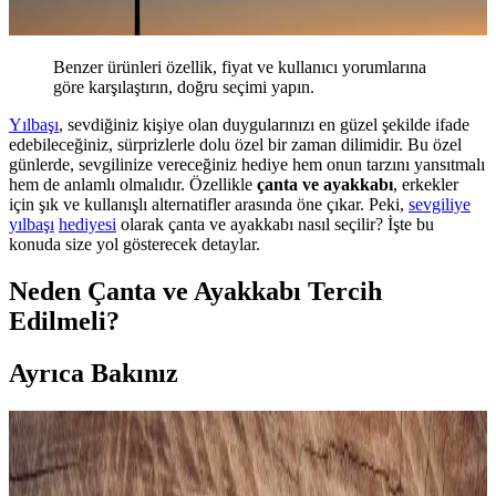
Benzer ürünleri özellik, fiyat ve kullanıcı yorumlarına
göre karşılaştırın, doğru seçimi yapın.
Yılbaşı
, sevdiğiniz kişiye olan duygularınızı en güzel şekilde ifade
edebileceğiniz, sürprizlerle dolu özel bir zaman dilimidir. Bu özel
günlerde, sevgilinize vereceğiniz hediye hem onun tarzını yansıtmalı
hem de anlamlı olmalıdır. Özellikle
çanta ve ayakkabı
, erkekler
için şık ve kullanışlı alternatifler arasında öne çıkar. Peki,
sevgiliye
yılbaşı
hediyesi
olarak çanta ve ayakkabı nasıl seçilir? İşte bu
konuda size yol gösterecek detaylar.
Neden Çanta ve Ayakkabı Tercih
Edilmeli?
Ayrıca Bakınız
Gezer Yazlık Erkek Terlik: Konfor ve Şıklık Sunan
Hafif ve Dayanıklı Tasarım