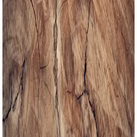
kolaylığı sunuyor. Seçim kriterleri detaylıca inceleniyor.
Altınyılz<dı>z Classics Erkek Lacivert Rugan
Kemer İnceleme ve Detaylar
Altınyılz<dı>z Classics'in lacivert rugan erkek kemeri, şık tasarımı
ve yüksek kaliteli yüzeyiyle öne çıkar. Parlak yüzeyi ve modern
görünümüyle resmi ve özel günlerde tercih edilir, dikkat çekici bir
aksesuar sunar.
Bej Erkek Spor Ayakkabıları: Şıklık ve Konforun
Bir Arada Sunulduğu Modeller
Bej erkek spor ayakkabıları, şıklık ve rahatlığı bir arada sunar. Çok
yönlü kullanımı ve trend modelleriyle gardırobunuza şıklık katın,
konforlu ve şık tercihleri keşfedin.
Erkekler İçin Uygun Spor Çantası Seçimi ve
Trendler Hakkında Kapsamlı Rehber
Erkek spor çantası seçerken kapasite, malzeme, konfor ve tasarım
gibi önemli faktörlere dikkat edin. Güncel modeller ve markalarla
tarzınızı ve fonksiyonelliği bir arada yakalayın.