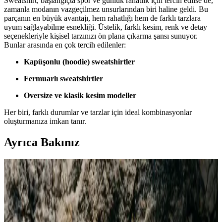
Sweatshirt, başlangıçta spor ve günlük rahatlık için tercih edilse de,
zamanla modanın vazgeçilmez unsurlarından biri haline geldi. Bu
parçanın en büyük avantajı, hem rahatlığı hem de farklı tarzlara
uyum sağlayabilme esnekliği. Üstelik, farklı kesim, renk ve detay
seçenekleriyle kişisel tarzınızı ön plana çıkarma şansı sunuyor.
Bunlar arasında en çok tercih edilenler:
Kapüşonlu (hoodie) sweatshirtler
Fermuarlı sweatshirtler
Oversize ve klasik kesim modeller
Her biri, farklı durumlar ve tarzlar için ideal kombinasyonlar
oluşturmanıza imkan tanır.
Ayrıca Bakınız
Erkek Basic Tişörtler: Stil ve Konforun Buluştuğu
Günlük Giyim Parçası
Erkek basic tişörtler, rahatlık ve şıklığın temel taşıdır. Çeşitli renk,
kesim ve kumaş seçenekleriyle her tarza uygun, uygun fiyatlı ve
uzun ömürlü giyim parçasıdır.