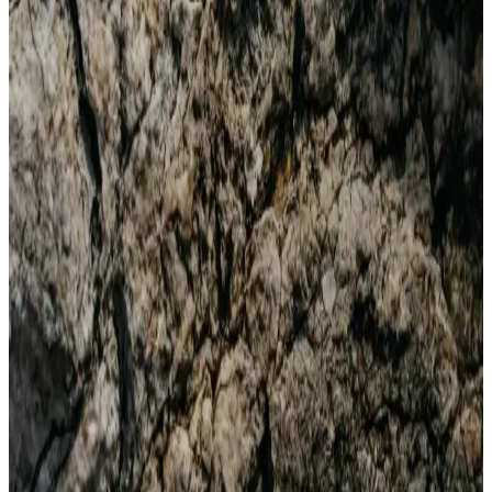
Erkekler İçin Uzun Kollu Lacoste Tişörtler: Şıklık ve
Konforun Birleştiği Giyim Seçenekleri
Lacoste’un erkekler için tasarladığı uzun kollu tişörtler, şıklık ve
konforu bir arada sunar. Kaliteli materyali ve çok yönlü
tasarımlarıyla her mevsim ve ortamda tercih edilebilir.
Erkek Sivit Kazaklar: Şıklık ve Konforu Bir Arada
Sunan Klasik ve Modern Tasarımlar
Erkek sivit kazaklar, şıklık ve konforu bir araya getirerek farklı
tarzlara uyum sağlar. Günlük ve resmi kullanıma uygun, doğal
malzemelerden yapılmış modellerle tarzınızı tamamlayın.
Erkek Yırtık Kot Pantolonları: Moda ve Konforun
Modern Buluşması
Erkek yırtık kot pantolonlar, stil ve konforu birleştiren modern
seçeneklerdir. Farklı modeller, renkler ve detaylar ile her tarza uygun
alternatifler sunar.
Erkek Tek Ceket Kombinleri: Güncel ve Şık Stil