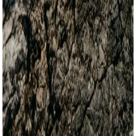
İpuçları ve Trendler
Erkekler için modern ve şık tek ceket kombinleri, farklı tarzlara
uygun öneriler ve stil ipuçlarıyla günlük ve resmi ortamlarda fark
yaratmanızı sağlar.
Pierroni Bordo Erkek Seti: Kravat Mendil Kol
Düğmesi ve Çorap ile Şıklık ve Fonksiyonellik
Şık ve kaliteli Pierroni bordo erkek seti, kravat, mendil, kol düğmesi
ve çorap ile detaylara özen gösterenler için tasarlandı, şıklık ve
konforu bir arada sunar.
Harley Davidson Erkek Botları Karşılaştırması
Siyah Kauçuk ve Haki Deri Modelleri
Harley Davidson'un siyah kauçuk ve haki deri erkek bot
modellerinin özellikleri, kullanıcı yorumları ve performanslarını
karşılaştırıyoruz, bilinçli alışveriş için detaylar burada.
2025'te Erkek Modasında Siyah ve Lacivertin Şıklık
Sırları