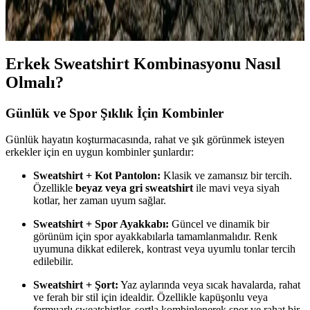
Erkek modasında siyah ve lacivertin uyumuyla şıklığınızı artırın.
Kombin önerileri ve stil ipuçları için hemen keşfedin!
Erkek Sweatshirt Kombinasyonu Nasıl
Olmalı?
Günlük ve Spor Şıklık İçin Kombinler
Günlük hayatın koşturmacasında, rahat ve şık görünmek isteyen
erkekler için en uygun kombinler şunlardır:
Sweatshirt + Kot Pantolon:
Klasik ve zamansız bir tercih.
Özellikle
beyaz veya gri sweatshirt
ile mavi veya siyah
kotlar, her zaman uyum sağlar.
Sweatshirt + Spor Ayakkabı:
Güncel ve dinamik bir
görünüm için spor ayakkabılarla tamamlanmalıdır. Renk
uyumuna dikkat edilerek, kontrast veya uyumlu tonlar tercih
edilebilir.
Sweatshirt + Şort:
Yaz aylarında veya sıcak havalarda, rahat
ve ferah bir stil için idealdir. Özellikle kapüşonlu veya
fermuarlı sweatshirtler, şortla kombinlenerek spor ve rahat bir