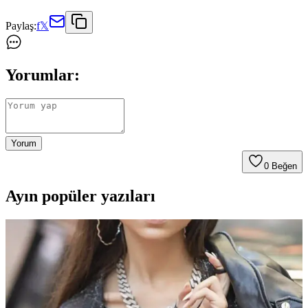
Paylaş:
f
𝕏
Yorumlar:
Yorum
0
Beğen
Ayın popüler yazıları