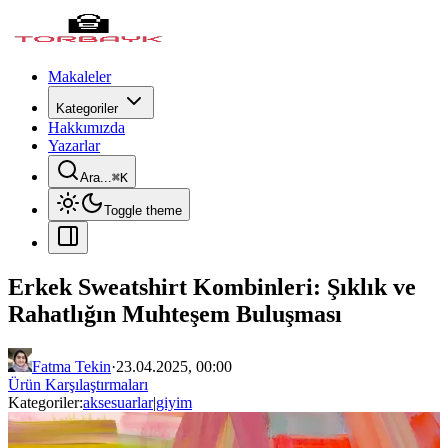
Makaleler
Kategoriler
Hakkımızda
Yazarlar
Ara...
⌘
K
Toggle theme
Erkek Sweatshirt Kombinleri: Şıklık ve
Rahatlığın Muhteşem Buluşması
Fatma Tekin
·
23.04.2025, 00:00
Ürün Karşılaştırmaları
Kategoriler:
aksesuarlar
|
giyim