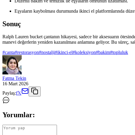
Düzenli bakım ve temizlik ile eşyaların ömrünün uzatılması.
Eşyaların kaybolması durumunda ikinci el platformlarında düze
Sonuç
Ralph Lauren bucket çantanın hikayesi, sadece bir aksesuarın ötesind
manevi değerlerin yeniden kazanılması anlamına geliyor. Bu süreç, sab
#
canta
#
restorasyon
#
nostalji
#
ikinci-el
#
koleksiyon
#
bakim
#
topluluk
Fatma Tekin
16 Mart 2026
Paylaş:
f
𝕏
Yorumlar: