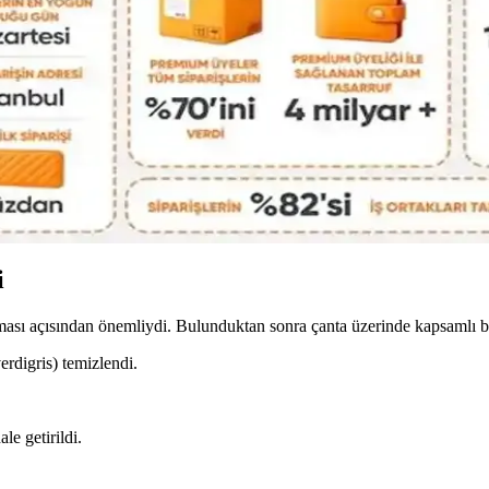
nimalist Seyahat Planlama
teknoloji, kişisel bakım ve giysi eşyalarının düzenli ve hafif paketlenme
nlamlı Detayların Önemi
rın kendilerini ifade etme biçimini yansıtır. Doğum yılı, favori renk ve ilgi
 İncelemesi ve Güvenlik Önlemleri
r ürün durumu, fiyatlandırma ve güvenli ödeme yöntemlerine dikkat ediyor
i
ması açısından önemliydi. Bulunduktan sonra çanta üzerinde kapsamlı b
erdigris) temizlendi.
le getirildi.