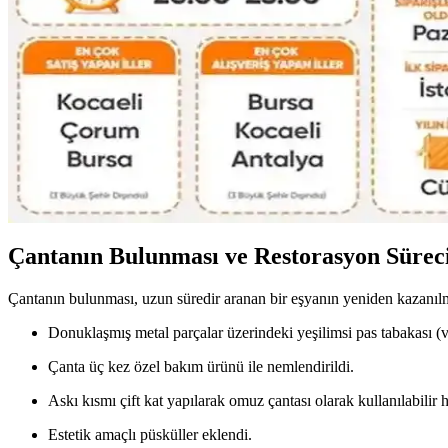
16 Litrelik Kanken Sırt Çantasıyla 4 Gün 4 Gece Mi
16 litrelik Kanken sırt çantasıyla 4 gün 4 gece minimalist seyahat için 
Kişisel Özelliklerle Çanta Seçimi: İsim, İnisiyal ve A
İsim, inisiyal ve kişisel sembollerle bağlantılı çanta seçimi, kullanıcıla
2026 İlk Çeyrek Reddit Çanta Satış ve Takas Piyasası
2026'nın ilk çeyreğinde Reddit'te çanta satış ve takasında kullanıcıla
Çantanın Bulunması ve Restorasyon Sürec
Çantanın bulunması, uzun süredir aranan bir eşyanın yeniden kazanıl
Donuklaşmış metal parçalar üzerindeki yeşilimsi pas tabakası (v
Çanta üç kez özel bakım ürünü ile nemlendirildi.
Askı kısmı çift kat yapılarak omuz çantası olarak kullanılabilir ha
Estetik amaçlı püsküller eklendi.