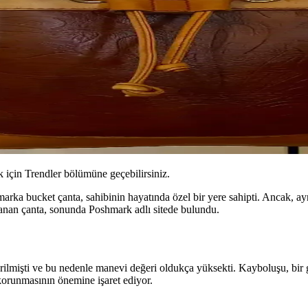
için Trendler bölümüne geçebilirsiniz.
arka bucket çanta, sahibinin hayatında özel bir yere sahipti. Ancak, ayn
aranan çanta, sonunda Poshmark adlı sitede bulundu.
ilmişti ve bu nedenle manevi değeri oldukça yüksekti. Kayboluşu, bir gen
korunmasının önemine işaret ediyor.