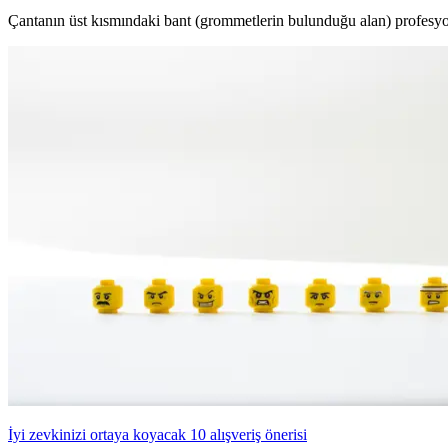
Çantanın üst kısmındaki bant (grommetlerin bulunduğu alan) profesy
İyi zevkinizi ortaya koyacak 10 alışveriş önerisi