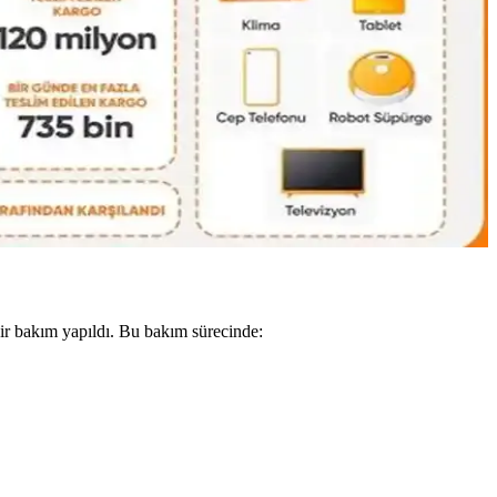
si anlatılıyor. Beden ve ihtiyaçlara göre esneklik vurgulanıyor.
 alanları da seçimleri etkiler.
. Popüler markalar ve dolandırıcılık uyarıları öne çıkıyor.
ir bakım yapıldı. Bu bakım sürecinde: