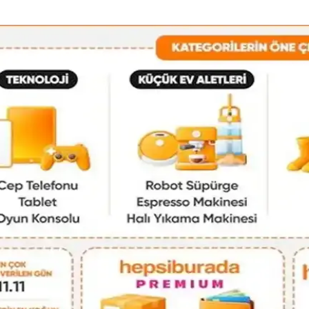
 İkinci El Alışverişte Orijinallik
ım sıklığına göre tercih edilen çantalar, koleksiyon yönetimi ve ikinci el 
Çanta Kullanımı ve Paketleme Stratejileri
k paketleme ve taşınabilirlik sunar. Elektronik cihazlar, kıyafetler ve kiş
k Dengesinde El Çantası Seçimi
nıklılık ve fonksiyonelliği bir arada sunan modellerle günlük hayatın ih
rımı ve Piyasa Değeri Analizi
la günlük kullanım ve seyahat için ideal. İkinci el piyasasında uygun f
Sosyal ve Kültürel Boyutları
el ifade ve kültürel farklılıklarla şekillenir. Stil, özgünlük ve mutlulukl