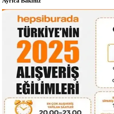
Ayrıca Bakınız
Çanta Koleksiyonları: Çeşitlilik, Kullanım Tercihleri ve
Çanta koleksiyonları farklı boyut, doku ve renklerle zenginleşir. Kullan
Fyro Levo 30L Sırt Çantası ile İş Seyahatlerinde Tek 
Fyro Levo 30L sırt çantası, iş seyahatlerinde tek çanta konseptiyle prati
30'lu Yaşlardaki Anneler İçin Moda ve Fonksiyonelli
30'lu yaşlardaki anneler için el çantası seçimi, modaya uygunluk, daya
Dooney & Bourke Janine Çantası: Dayanıklı Deri Tasa
Dooney & Bourke Janine çantası, dayanıklı deri yapısı ve şık tasarımıy
Çocukça Bulunan Çanta Tasarımları ve Stil Algısının 
Çanta tasarımlarında renkli ve neşeli modellerin 'çocukça' algısı, bireys