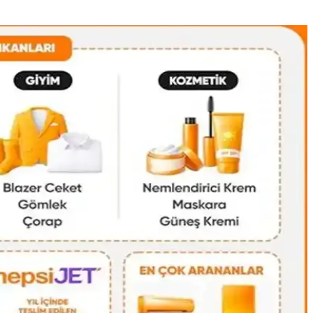
alışverişte orijinallik kontrolü önem taşır.
isel eşyalar düzenli şekilde taşınabilir.
tiyaçlarına cevap verir. Markalar ve malzeme tercihleri önemlidir.
iyatlı, manevi değeri yüksek bir seçenek sunar.
a anlam kazanır.