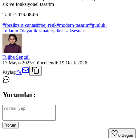
sik-ve-fonksiyonel-tasarim
Tarih:
2026-08-06
#
fossil
#
sirt-cantasi
#
bej-renk
#
modern-tasarim
#
gunluk-
kullanim
#
dayanikli-materyal
#
sik-aksesuar
Tuğba Şengül
17 Mayıs 2025
·
Güncellendi:
19 Ocak 2026
Paylaş:
f
𝕏
Yorumlar:
Yorum
0
Beğen