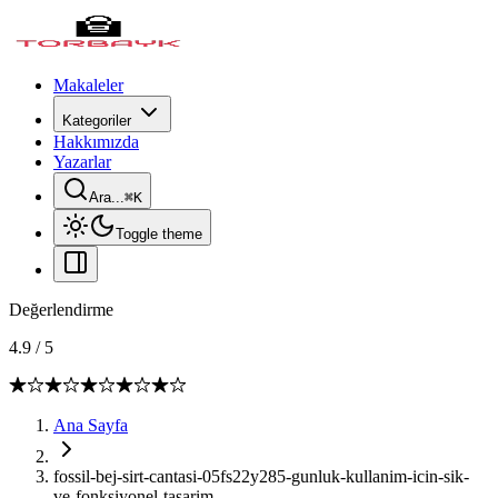
Makaleler
Kategoriler
Hakkımızda
Yazarlar
Ara...
⌘
K
Toggle theme
Değerlendirme
4.9
/
5
Ana Sayfa
fossil-bej-sirt-cantasi-05fs22y285-gunluk-kullanim-icin-sik-
ve-fonksiyonel-tasarim