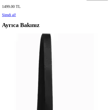
1499
.00
TL
Şimdi al!
Ayrıca Bakınız
Fossil Kahverengi Kadın Çanta: Şıklık ve
Fonksiyonellik Bir Arada Günlük Kullanım İçin
Fossil markasının kahverengi kanvas kadın çantası, hafifliği, şık
tasarımı ve iç bölmeleriyle günlük ve özel kullanıma uygun,
dayanıklı ve iki yıl garantili bir seçenektir.
Casio MTP-VD01D-1EVUDF ile Fossil FBQ2492:
Tasarım ve Malzeme Karşılaştırması Özellikleri
Bu karşılaştırma, Casio MTP-VD01D-1EVUDF ile Fossil
FBQ2492 arasındaki temel teknik özellikleri inceler: kasa ve kadran
boyutu, malzeme kalitesi (çelik kasa/kordon), mineral cam, 5 ATM
su geçirmezlik, kuartz çalışma tipi, takvim ve günlük ile spor
kullanımına uygunluk arasındaki farkları açıklar ve görünüm