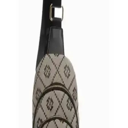
farklarına vurgu yapar.
Fossil 05FS22Y282-KN4F Kadın Çanta: Şıklık ve
Fonksiyonellik Bir Arada
Fossil'in şık ve dayanıklı kanvas kadın çantası, çok yönlü kullanım
ve yüksek kaliteyle günlük ve özel anlarınız için ideal bir aksesuar
sunar.
Fossil 05FS22Y295-FPO Açık Yeşil Kadın Çanta
Şıklık ve Fonksiyonellik Bir Arada
Fossil markasının hafif ve şık açık yeşil kadın çantası, günlük ve
özel kullanımlar için ideal, geniş iç hacmi ve güvenli fermuar
detaylarıyla fonksiyonel ve estetik bir aksesuar.
Fossil 05FS22Y303 Bej Omuz Çantası - Şık ve
Fonksiyonel Günlük Kullanım Aksesuarı
Fossil 05FS22Y303 Bej Omuz Çantası, şık tasarımı ve dayanıklı
suni deri malzemesiyle günlük kullanım için ideal. Kompakt yapısı
ve güvenli fermuarlı iç cephesiyle pratik ve stil sahibi bir aksesuar
sunar.