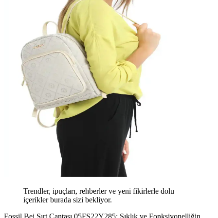
Trendler, ipuçları, rehberler ve yeni fikirlerle dolu
içerikler burada sizi bekliyor.
Fossil Bej Sırt Çantası 05FS22Y285: Şıklık ve Fonksiyonelliğin