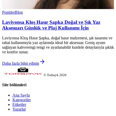
Popüler
Blog
Laviyonsa Kloş Hasır Şapka Doğal ve Şık Yaz
Aksesuarı Günlük ve Plaj Kullanımı İçin
Laviyonsa Kloş Hasır Şapka, doğal hasır malzemesi, şık tasarımı ve
rahat kullanımıyla yaz aylarında ideal bir aksesuar. Geniş uyum
sağlayan kahverengi rengi ve ayarlanabilir kurdele detaylarıyla şıklık
ve konfor sunar.
Daha fazla bilgi edinin
©
Torbayk
2026
Site bölümleri
Ana Sayfa
Kategoriler
Etiketler
Yazarlar