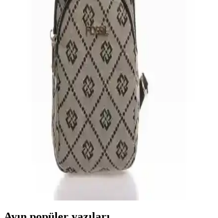
Fossil FFS4812İE Erkek Kol Saati: Şıklık ve
Dayanıklılığı Bir Arada Sunan Model
Fossil FFS4812İE, dayanıklı çelik kasa ve deri kayışla şıklık sunan,
suya dayanıklı ve analog ekranlı erkek kol saati. Günlük ve özel
kullanımlar için ideal, yüksek kullanıcı memnuniyeti sağlıyor.
Fossil Kahverengi Kan Çanta: Şık ve Fonksiyonel
Günlük Kullanım İçin Tasarlanmış Model
Fossil 05FS22Y281-KN4F kahverengi kan çanta, dayanıklı kanvas
malzeme, ayarlanabilir askı ve güvenlikli fermuarlı özellikleriyle
günlük şıklığınızı tamamlar.
Fossil Kadın Çanta Modeli 05FS22Y281-KN4F Ts
Taş Günlük ve Şık Kullanım İçin Uygun
Fossil'in 05FS22Y281-KN4F Ts Taş modeli, şık tasarımı, geniş iç
hacmi ve ayarlanabilir askısıyla günlük kullanım için ideal, dayanıklı
ve güvenli bir kadın çantasıdır.
Ayın popüler yazıları