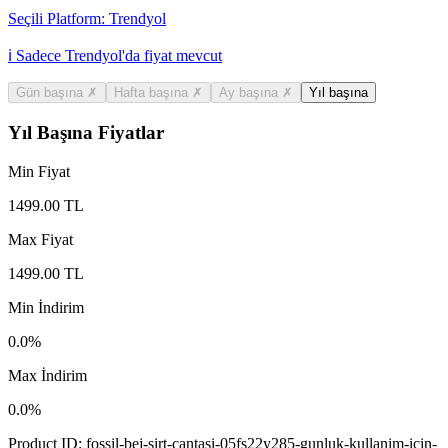
Seçili Platform:
Trendyol
ℹ️ Sadece Trendyol'da fiyat mevcut
Gün başına
✗
Hafta başına
✗
Ay başına
✗
Yıl başına
Yıl Başına Fiyatlar
Min Fiyat
1499.00
TL
Max Fiyat
1499.00
TL
Min İndirim
0.0
%
Max İndirim
0.0
%
Product ID:
fossil-bej-sirt-cantasi-05fs22y285-gunluk-kullanim-icin-