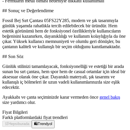
- Fermuarın metal olması nedeniyle dikkatli kullanılmalı
## Sonuç ve Değerlendirme
Fossil Bej Sırt Çantası 05FS22Y285, modern ve şık tasarımıyla
günlük yaşamda rahatlıkla tercih edilebilecek bir üründür. Hem
estetik görünümü hem de fonksiyonel özellikleriyle kullanıcıların
beğenisini kazanırken, dayanıklılığı ve kullanım kolaylığıyla da öne
çıkar. Yüksek kullanıcı memnuniyeti ve olumlu geri dönüşler, bu
çantanın kaliteli ve kullanışlı bir seçim olduğunu kanıtlamaktadır.
## Son Söz
Günlük stilinizi tamamlayacak, fonksiyonelliği ve estetiği bir arada
sunan bu sırt çantası, hem spor hem de casual ortamlar için ideal bir
aksesuar olarak öne çıkar. Dayanıklı materyali, şık tasarımı ve
kullanışlı iç bölmeleri ile uzun vadeli kullanımlarınızda size eşlik
edecektir.
Ayakkabı ve çanta seçiminizde karar vermeden önce
genel bakış
size yardımcı olur.
Fiyat Bilgileri
Farklı platformlardaki fiyat trendleri
🛒
Hepsiburada
🛍️
Trendyol