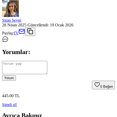
Siran Sevgi
28 Nisan 2025
·
Güncellendi:
19 Ocak 2026
Paylaş:
f
𝕏
Yorumlar:
Yorum
0
Beğen
445
.00
TL
Şimdi al!
Ayrıca Bakınız