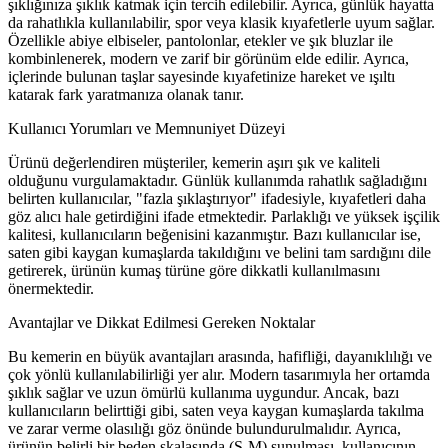
şıklığınıza şıklık katmak için tercih edilebilir. Ayrıca, günlük hayatta
da rahatlıkla kullanılabilir, spor veya klasik kıyafetlerle uyum sağlar.
Özellikle abiye elbiseler, pantolonlar, etekler ve şık bluzlar ile
kombinlenerek, modern ve zarif bir görünüm elde edilir. Ayrıca,
içlerinde bulunan taşlar sayesinde kıyafetinize hareket ve ışıltı
katarak fark yaratmanıza olanak tanır.
Kullanıcı Yorumları ve Memnuniyet Düzeyi
Ürünü değerlendiren müşteriler, kemerin aşırı şık ve kaliteli
olduğunu vurgulamaktadır. Günlük kullanımda rahatlık sağladığını
belirten kullanıcılar, "fazla şıklaştırıyor" ifadesiyle, kıyafetleri daha
göz alıcı hale getirdiğini ifade etmektedir. Parlaklığı ve yüksek işçilik
kalitesi, kullanıcıların beğenisini kazanmıştır. Bazı kullanıcılar ise,
saten gibi kaygan kumaşlarda takıldığını ve belini tam sardığını dile
getirerek, ürünün kumaş türüne göre dikkatli kullanılmasını
önermektedir.
Avantajlar ve Dikkat Edilmesi Gereken Noktalar
Bu kemerin en büyük avantajları arasında, hafifliği, dayanıklılığı ve
çok yönlü kullanılabilirliği yer alır. Modern tasarımıyla her ortamda
şıklık sağlar ve uzun ömürlü kullanıma uygundur. Ancak, bazı
kullanıcıların belirttiği gibi, saten veya kaygan kumaşlarda takılma
ve zarar verme olasılığı göz önünde bulundurulmalıdır. Ayrıca,
ürünün belirli bir beden skalasında (S-M) sunulması, kullanıcının