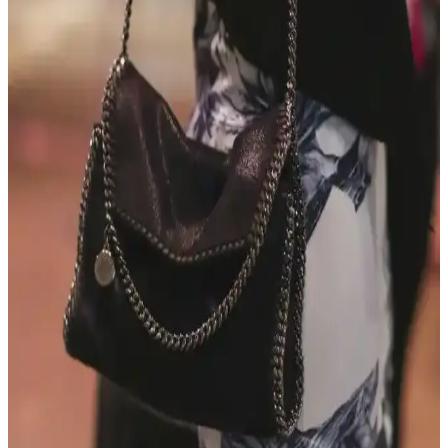
Opus Emiliano Aemilianus Mini Çantası: Sanat ve
El İşçiliğinin Özgün Buluşması
Opus Emiliano'nun Aemilianus Mini modeli, özgün geometrik
tasarımı ve yüksek işçilik kalitesiyle lüks çanta pazarında estetik ve
koleksiyon değeri sunuyor.
Gossamer Gear Vagabond Jet: Hafif ve Fonksiyonel
OneBag Seyahat Çantası İncelemesi
Gossamer Gear Vagabond Jet, hafifliği ve koruyucu laptop
bölmesiyle 3-7 günlük seyahatler için ideal. Şehir içi ve doğa
yürüyüşlerinde pratik kullanım sunar, ancak yağmurda ek önlem
gerekebilir.
Chanel Çanta ile Geniş Paça Denim Kombini:
Gündelik Şıklık ve Rahatlık Dengesi
Chanel beyaz crossbody çanta, geniş paça denim ve puff sleeve
üstlerle kombinlenerek gündelik şıklık ve rahatlığı bir arada sunuyor.
Bu kombin, sade ve konforlu bir stil yaratıyor.
Gucci Yeni Jackie Koleksiyonu: Yumuşak Deri ve