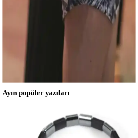
Piston Kilit Tasarımıyla Yenilikler
Gucci'nin yeni Jackie koleksiyonu, yumuşak ve esnek deri kullanımı
ile klasik tasarımı modernleştiriyor. Piston kilit mekanizması ve şık
donanım seçenekleriyle kullanıcılar tarafından olumlu karşılanıyor.
Stella McCartney Falabella Çanta Modelleri ve
Boyut Ayrımları Hakkında Detaylı Bilgi
Stella McCartney Falabella çanta serisi, mini, mini tote ve tiny
boyutlarıyla farklı kullanım ihtiyaçlarına hitap eder. Askı uzunluğu
ve katlanabilirlik gibi özelliklerle boyutlar ayrılır, ikinci el pazarları
önemli kaynaklardır.
Ayın popüler yazıları