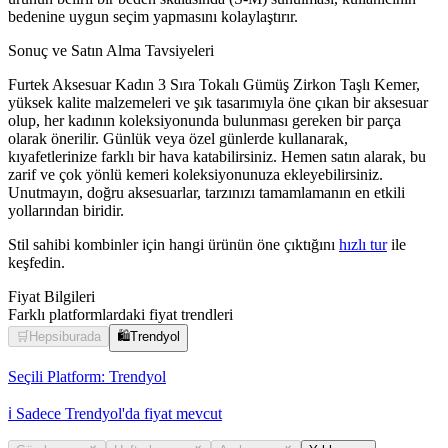
bedenine uygun seçim yapmasını kolaylaştırır.
Sonuç ve Satın Alma Tavsiyeleri
Furtek Aksesuar Kadın 3 Sıra Tokalı Gümüş Zirkon Taşlı Kemer,
yüksek kalite malzemeleri ve şık tasarımıyla öne çıkan bir aksesuar
olup, her kadının koleksiyonunda bulunması gereken bir parça
olarak önerilir. Günlük veya özel günlerde kullanarak,
kıyafetlerinize farklı bir hava katabilirsiniz. Hemen satın alarak, bu
zarif ve çok yönlü kemeri koleksiyonunuza ekleyebilirsiniz.
Unutmayın, doğru aksesuarlar, tarzınızı tamamlamanın en etkili
yollarından biridir.
Stil sahibi kombinler için hangi ürünün öne çıktığını
hızlı tur
ile
keşfedin.
Fiyat Bilgileri
Farklı platformlardaki fiyat trendleri
🛒
Hepsiburada
🛍️
Trendyol
Seçili Platform:
Trendyol
ℹ️ Sadece Trendyol'da fiyat mevcut