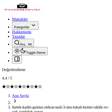
Makaleler
Kategoriler
Hakkımızda
Yazarlar
Ara...
⌘
K
Toggle theme
Değerlendirme
4.4
/
5
Ana Sayfa
furtek-kadin-gumus-zirkon-tasli-3-sira-tokali-kemer-siklik-ve-
cok-yonluluk-sunar