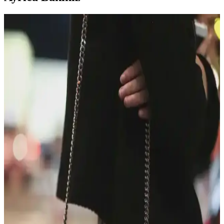
Andres Gallardo Çantaları: Estetik ve İşlevselliği
Buluşturan Özgün Tasarımlar
Andres Gallardo çantaları, özgün seramik tavşan figürleri ve doğal
deri dokusuyla estetik ve işlevselliği bir araya getiriyor. Kullanıcı
deneyimleri, ürünlerin şıklık ve pratiklik sunduğunu gösteriyor.
Dooney & Bourke Janine Çantası: Dayanıklı Deri
Tasarımı ve Piyasa Değeri Analizi
Dooney & Bourke Janine çantası, dayanıklı deri yapısı ve şık
tasarımıyla günlük kullanım ve seyahat için ideal. İkinci el
piyasasında uygun fiyatlı, manevi değeri yüksek bir seçenek sunar.
Çocukça Bulunan Çanta Tasarımları ve Stil
Algısının Sosyal ve Kültürel Boyutları
Çanta tasarımlarında renkli ve neşeli modellerin 'çocukça' algısı,
bireysel ifade ve kültürel farklılıklarla şekillenir. Stil, özgünlük ve
mutlulukla anlam kazanır.