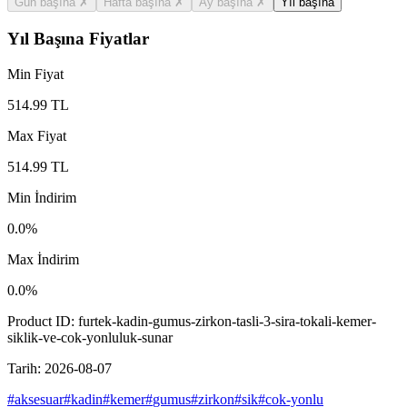
Gün başına
✗
Hafta başına
✗
Ay başına
✗
Yıl başına
Yıl Başına Fiyatlar
Min Fiyat
514.99
TL
Max Fiyat
514.99
TL
Min İndirim
0.0
%
Max İndirim
0.0
%
Product ID:
furtek-kadin-gumus-zirkon-tasli-3-sira-tokali-kemer-
siklik-ve-cok-yonluluk-sunar
Tarih:
2026-08-07
#
aksesuar
#
kadin
#
kemer
#
gumus
#
zirkon
#
sik
#
cok-yonlu