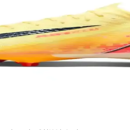
 ve Kariyerindeki Anlamı
 bir başlangıcı ve kişisel tercihini yansıtıyor. Bu numara, onun sahada
nsı Artıran Doğru Ekipmanlar
in doğru ayakkabı ve krampon seçimi büyük önem taşır. Yüzeye uygun m
sahibi futbol ayakkabıları
e küçük futbolcuların favorisi. Hafif, dayanıklı ve konforlu yapısıyla s
 Modern Spor Giyim Parçası
imkanlarıyla spor ve günlük yaşamda şıklık ve fonksiyonelliği bir araya g
Modern Futbol Tasarımı
rformansı artırırken, estetik açıdan da fark yaratır. Sahada hız ve çevikl