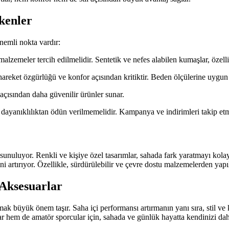
kenler
nemli nokta vardır:
zemeler tercih edilmelidir. Sentetik ve nefes alabilen kumaşlar, özelli
reket özgürlüğü ve konfor açısından kritiktir. Beden ölçülerine uygun 
açısından daha güvenilir ürünler sunar.
ve dayanıklılıktan ödün verilmemelidir. Kampanya ve indirimleri takip e
nuluyor. Renkli ve kişiye özel tasarımlar, sahada fark yaratmayı kolaylaş
i artırıyor. Özellikle, sürdürülebilir ve çevre dostu malzemelerden yapıl
Aksesuarlar
anmak büyük önem taşır. Saha içi performansı artırmanın yanı sıra, sti
ar hem de amatör sporcular için, sahada ve günlük hayatta kendinizi dah