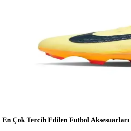
Victor Osimhen’in Galatasaray’daki Forma Numarası
Victor Osimhen’in Galatasaray’da 45 numarayı giymesi, kariyerinde yeni
Halı Saha Ayakkabısı ve Krampon Seçimi: Performa
Halı saha futbolunda performansı artırmak ve güvenliği sağlamak iç
Messi çocuk kramponları: Performansı artıran ve stil 
Messi çocuk kramponları, şık tasarımı ve üstün performans özellikleriyl
Beyaz PSG Forması: Şıklık ve Fonksiyonellik Sunan
Beyaz PSG formaları, estetik, teknolojik özellikler ve kişiselleştirme 
Nike Mbappé Kramponları: Performans ve Şıklığın 
Nike Mbappé kramponları, gelişmiş teknolojiler ve şık tasarımlarıyla pe
En Çok Tercih Edilen Futbol Aksesuarları