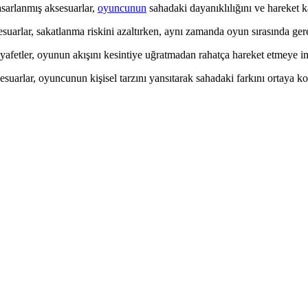
asarlanmış aksesuarlar,
oyuncunun
sahadaki dayanıklılığını ve hareket ka
ksesuarlar, sakatlanma riskini azaltırken, aynı zamanda oyun sırasında ge
ıyafetler, oyunun akışını kesintiye uğratmadan rahatça hareket etmeye i
esuarlar, oyuncunun kişisel tarzını yansıtarak sahadaki farkını ortaya k
k Yönlü ve Şık Tasarım Özellikleri
asarım ve estetik detaylarıyla genç sporcuların sahadaki performansını 
yasının Cesur Buluşması
dımlar attığını gösteriyor. Bu değişiklik, spor ve moda dünyasının iç i
u Futbol Ayakkabısı Seçenekleri
n konfor ve top kontrolü sağlar, farklı zeminlere uygun çok yönlü tasa