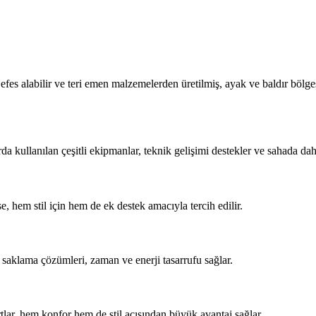
fes alabilir ve teri emen malzemelerden üretilmiş, ayak ve baldır bölgesi
rda kullanılan çeşitli ekipmanlar, teknik gelişimi destekler ve sahada dah
ise, hem stil için hem de ek destek amacıyla tercih edilir.
 saklama çözümleri, zaman ve enerji tasarrufu sağlar.
tlar, hem konfor hem de stil açısından büyük avantaj sağlar.