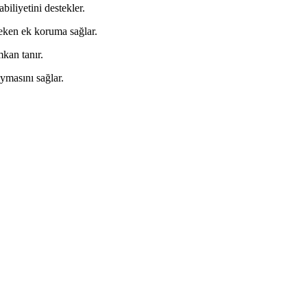
biliyetini destekler.
reken ek koruma sağlar.
mkan tanır.
oymasını sağlar.
artırmayı hedefler.
çe geçtiğinin ve gençlere ilham kaynağı olmasının örneği.
rımıyla futbolcuların tercihidir.