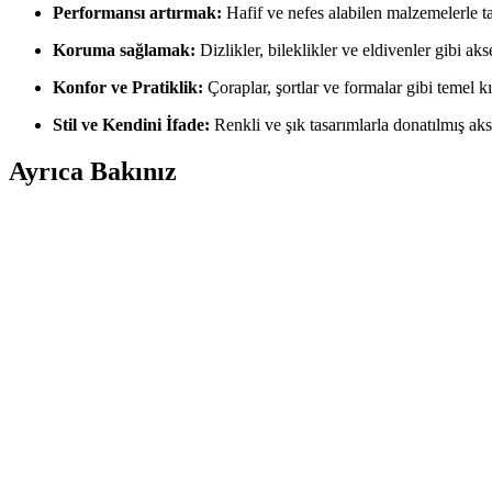
Performansı artırmak:
Hafif ve nefes alabilen malzemelerle t
Koruma sağlamak:
Dizlikler, bileklikler ve eldivenler gibi a
Konfor ve Pratiklik:
Çoraplar, şortlar ve formalar gibi temel k
Stil ve Kendini İfade:
Renkli ve şık tasarımlarla donatılmış aks
Ayrıca Bakınız
Leipae Erkek Çocuk Futbol Ayakkabısı Kramponu: Ço
Leipae erkek çocuk futbol ayakkabısı, çok yönlü kullanım, ergonomik t
Messi'nin Beyaz Saçlı Yeni İmajı: Spor ve Moda Dün
Messi'nin beyaz saçlı görünümü, onun moda ve stil anlayışında cesur a
Nike Tiempo Legend 10 Academy: Modern ve Konforl
Nike Tiempo Legend 10 Academy, hafif ve dayanıklı malzemeleriyle üstü