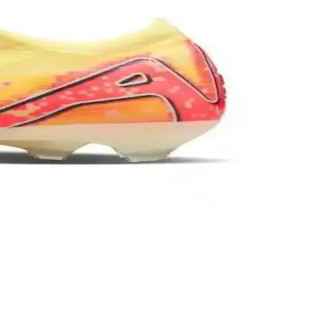
ki duruşunu ve takım içi iletişimini simgeliyor.
odeller ve markalar hakkında detaylar burada.
ahada fark yaratır.
etiriyor.
ik arayanlar için ideal seçim.