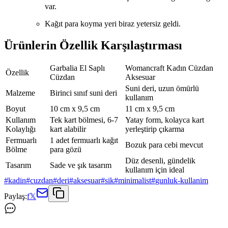
var.
Kağıt para koyma yeri biraz yetersiz geldi.
Ürünlerin Özellik Karşılaştırması
Garbalia El Saplı
Womancraft Kadın Cüzdan
Özellik
Cüzdan
Aksesuar
Suni deri, uzun ömürlü
Malzeme
Birinci sınıf suni deri
kullanım
Boyut
10 cm x 9,5 cm
11 cm x 9,5 cm
Kullanım
Tek kart bölmesi, 6-7
Yatay form, kolayca kart
Kolaylığı
kart alabilir
yerleştirip çıkarma
Fermuarlı
1 adet fermuarlı kağıt
Bozuk para cebi mevcut
Bölme
para gözü
Düz desenli, gündelik
Tasarım
Sade ve şık tasarım
kullanım için ideal
#
kadin
#
cuzdan
#
deri
#
aksesuar
#
sik
#
minimalist
#
gunluk-kullanim
Paylaş:
f
𝕏