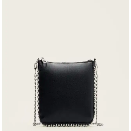
Armine'nin gri noktalı desenli kadın küçük boy cüzdanı, şıklık ve
fonksiyonelliği bir araya getiriyor, günlük kullanım ve şık görünüm
için ideal bir aksesuar.
Hammer Jack Peru Hakiki Deri Kadın Spor
Ayakkabısı Günlük Kullanım ve Tasarım Özellikleri
Hammer Jack Peru hakiki deri kadın spor ayakkabısı, çeşitli renk
seçenekleriyle rahatlık ve şıklık sunar, dayanıklı yapısı ve uygun
fiyatıyla günlük kullanım için ideal bir tercih.
Luminos Butik Kadın Siyah Ponponlu Kulaklıklı
Şapka ve Bere Karşılaştırması
Luminos Butik'in siyah ponponlu kulaklıklı şapkası ve kışı ısıtan
bere, şıklık ve sıcaklığı bir arada sunar. Her iki ürün de kadınlar için
tasarlanmış, konforlu ve şık seçeneklerdir.
Kadın Beyaz Sneakers Karşılaştırması: Konfor ve
Şıklık İçin En İyi Seçenekler 75-90 karakter
Bu karşılaştırmada, Lumberjack ve U.S. Polo Assn. kadın beyaz