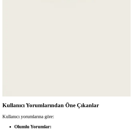
sneaker modellerinin özellikleri, kullanıcı yorumları ve kullanım
alanları detaylı şekilde inceleniyor.
Denizli Kardelen Butik Panama Kadın Plaj Şapkası
Şıklık ve Koruma Bir Arada
Kardelen Butik Denizli Panama kadın plaj şapkası, doğal renkleri ve
hafif yapısıyla güneşten koruyan şık bir aksesuar, tüm yaşlara uygun
ve dayanıklı tasarımıyla yazın vazgeçilmezi olur.
Stradivarius Mini Boncuklu Çanta: Şık ve
Fonksiyonel Günlük Aksesuar Seçeneği
Şık tasarımı ve dayanıklı malzemeleriyle öne çıkan Stradivarius mini
boncuklu çanta, hafifliği ve geniş iç hacmiyle günlük kullanım için
ideal. Zarif leopar deseniyle her kıyafete uyum sağlar.
Kullanıcı Yorumlarından Öne Çıkanlar
Kullanıcı yorumlarına göre:
Olumlu Yorumlar: