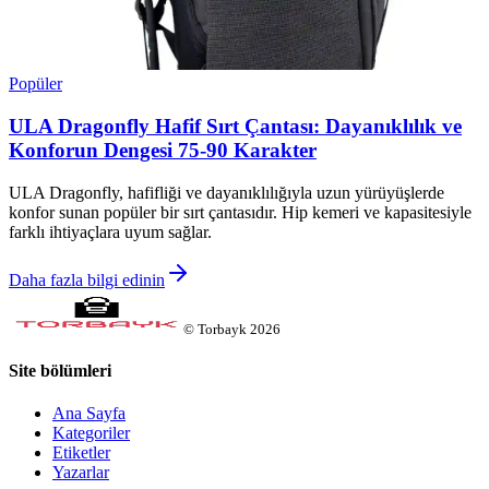
Popüler
ULA Dragonfly Hafif Sırt Çantası: Dayanıklılık ve
Konforun Dengesi 75-90 Karakter
ULA Dragonfly, hafifliği ve dayanıklılığıyla uzun yürüyüşlerde
konfor sunan popüler bir sırt çantasıdır. Hip kemeri ve kapasitesiyle
farklı ihtiyaçlara uyum sağlar.
Daha fazla bilgi edinin
©
Torbayk
2026
Site bölümleri
Ana Sayfa
Kategoriler
Etiketler
Yazarlar