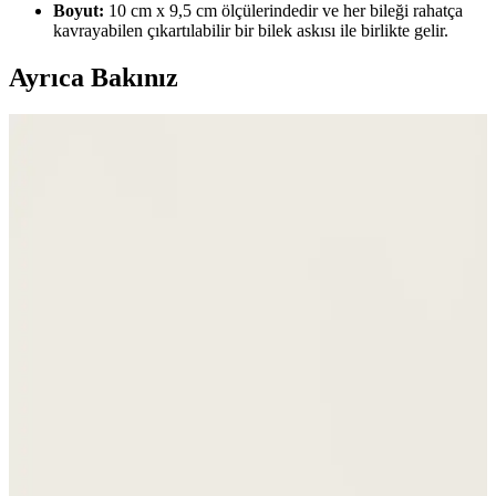
Boyut:
10 cm x 9,5 cm ölçülerindedir ve her bileği rahatça
kavrayabilen çıkartılabilir bir bilek askısı ile birlikte gelir.
Ayrıca Bakınız
Huckberry'nin One Bag Seyahat Rehberi: Teknikler
ve Ekipman Üzerine Eleştirel Bir Değerlendirme
Huckberry'nin One Bag seyahat rehberi, ekipman odaklı yaklaşımı
ve kadın seyahatçileri yeterince temsil etmemesi nedeniyle
eleştiriliyor. Doğru seyahat teknikleri ve minimalizm ön planda
olmalı.
Kadınlar İçin Renkli ve Fonksiyonel 20 Litre
Kapasiteli Sırt Çantaları Seçenekleri
Kadınlar için 20 litre kapasiteli sırt çantalarında canlı renkler ve
fonksiyonellik ön planda. Cotopaxi, Bellroy, Timbuk2 gibi markalar
renk ve konforu bir arada sunuyor.
Armine Gri Noktalı Desenli Kadın Küçük Boy
Cüzdan Şıklık ve İşlevselliğin Birleşimi