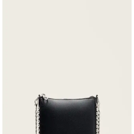
Kadınlar için 20 litre kapasiteli sırt çantalarında canlı renkler ve
fonksiyonellik ön planda. Cotopaxi, Bellroy, Timbuk2 gibi markalar
renk ve konforu bir arada sunuyor.
Armine Gri Noktalı Desenli Kadın Küçük Boy
Cüzdan Şıklık ve İşlevselliğin Birleşimi
Armine'nin gri noktalı desenli kadın küçük boy cüzdanı, şıklık ve
fonksiyonelliği bir araya getiriyor, günlük kullanım ve şık görünüm
için ideal bir aksesuar.
Hammer Jack Peru Hakiki Deri Kadın Spor
Ayakkabısı Günlük Kullanım ve Tasarım Özellikleri
Hammer Jack Peru hakiki deri kadın spor ayakkabısı, çeşitli renk
seçenekleriyle rahatlık ve şıklık sunar, dayanıklı yapısı ve uygun
fiyatıyla günlük kullanım için ideal bir tercih.
Luminos Butik Kadın Siyah Ponponlu Kulaklıklı
Şapka ve Bere Karşılaştırması
Luminos Butik'in siyah ponponlu kulaklıklı şapkası ve kışı ısıtan
bere, şıklık ve sıcaklığı bir arada sunar. Her iki ürün de kadınlar için