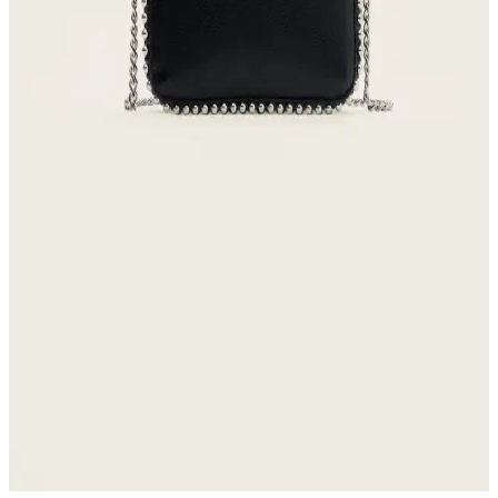
tasarlanmış, konforlu ve şık seçeneklerdir.
Kadın Beyaz Sneakers Karşılaştırması: Konfor ve
Şıklık İçin En İyi Seçenekler 75-90 karakter
Bu karşılaştırmada, Lumberjack ve U.S. Polo Assn. kadın beyaz
sneaker modellerinin özellikleri, kullanıcı yorumları ve kullanım
alanları detaylı şekilde inceleniyor.
Denizli Kardelen Butik Panama Kadın Plaj Şapkası
Şıklık ve Koruma Bir Arada
Kardelen Butik Denizli Panama kadın plaj şapkası, doğal renkleri ve
hafif yapısıyla güneşten koruyan şık bir aksesuar, tüm yaşlara uygun
ve dayanıklı tasarımıyla yazın vazgeçilmezi olur.
Stradivarius Mini Boncuklu Çanta: Şık ve
Fonksiyonel Günlük Aksesuar Seçeneği
Şık tasarımı ve dayanıklı malzemeleriyle öne çıkan Stradivarius mini
boncuklu çanta, hafifliği ve geniş iç hacmiyle günlük kullanım için
ideal. Zarif leopar deseniyle her kıyafete uyum sağlar.