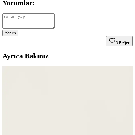
Yorumlar:
Yorum
0
Beğen
Ayrıca Bakınız
Huckberry'nin One Bag Seyahat Rehberi: Teknikler
ve Ekipman Üzerine Eleştirel Bir Değerlendirme
Huckberry'nin One Bag seyahat rehberi, ekipman odaklı yaklaşımı
ve kadın seyahatçileri yeterince temsil etmemesi nedeniyle
eleştiriliyor. Doğru seyahat teknikleri ve minimalizm ön planda
olmalı.
Kadınlar İçin Renkli ve Fonksiyonel 20 Litre
Kapasiteli Sırt Çantaları Seçenekleri