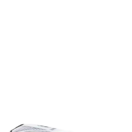
eri ve Seçim Kriterleri
şü ve spor için farklı modeller ve özellikler öne çıkar. Kapasite, konfor
lanımına Uygun Ayakkabı
yle günlük ve spor aktivitelerinde konfor sağlar, şık ve pratik tasarımı
abı Dayanıklılık ve Şıklık Sunar
klı malzemeleriyle günlük kullanım ve hafif aktiviteler için ideal, ra
k Yönlü ve Şık Tasarım Özellikleri
asarım ve estetik detaylarıyla genç sporcuların sahadaki performansını 
anevi Bir Ayakkabı Modeli
ünlük yaşamda vazgeçilmez bir tercih. Konfor ve şıklığı bir araya getirir