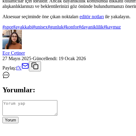
kullanıcılar için idealdir. Ancak dayanıklılık konusunda dikkatli olu
alışkanlıklarınızı ve beklentilerinizi göz önünde bulundurmanızı önerir
Aksesuar seçiminde öne çıkan noktaları
editör notları
ile yakalayın.
#
spor
#
ayakkabi
#
unisex
#
gunluk
#
konfor
#
dayaniklilik
#
kaymaz
Ece Çetiner
27 Mayıs 2025
·
Güncellendi:
19 Ocak 2026
Paylaş:
f
𝕏
Yorumlar:
Yorum