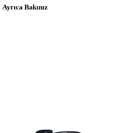
Ayrıca Bakınız
Farklı Kullanım Senaryoları İçin Uygun Çanta Modell
Çanta seçimi, kullanım amacına göre değişir; ofis, seyahat, doğa yürüyü
Puma Shuffle 309668-25 Erkek Günlük ve Spor Kul
Puma Shuffle 309668-25, hafif yastıklama ve dayanıklı taban özellikleri
Slazenger MAROON I Büyük Beden Erkek Spor Ayakk
Slazenger MAROON I büyük beden erkek sneaker, şık tasarımı ve dayanı
Leipae Erkek Çocuk Futbol Ayakkabısı Kramponu: Ço
Leipae erkek çocuk futbol ayakkabısı, çok yönlü kullanım, ergonomik t
Nike Air Force 1: Spor ve Günlük Kullanım İçin Efs
Nike Air Force 1, ikonik tasarımı ve teknolojik özellikleriyle spor ve g