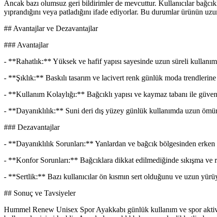
Ancak bazı olumsuz geri bildirimler de mevcuttur. Kullanıcılar bağcıkla
yıprandığını veya patladığını ifade ediyorlar. Bu durumlar ürünün uzu
## Avantajlar ve Dezavantajlar
### Avantajlar
- **Rahatlık:** Yüksek ve hafif yapısı sayesinde uzun süreli kullanıml
- **Şıklık:** Baskılı tasarım ve lacivert renk günlük moda trendlerin
- **Kullanım Kolaylığı:** Bağcıklı yapısı ve kaymaz tabanı ile güvenl
- **Dayanıklılık:** Suni deri dış yüzey günlük kullanımda uzun ömür
### Dezavantajlar
- **Dayanıklılık Sorunları:** Yanlardan ve bağcık bölgesinden erken 
- **Konfor Sorunları:** Bağcıklara dikkat edilmediğinde sıkışma ve ra
- **Sertlik:** Bazı kullanıcılar ön kısmın sert olduğunu ve uzun yürüyü
## Sonuç ve Tavsiyeler
Hummel Renew Unisex Spor Ayakkabı günlük kullanım ve spor aktivitele