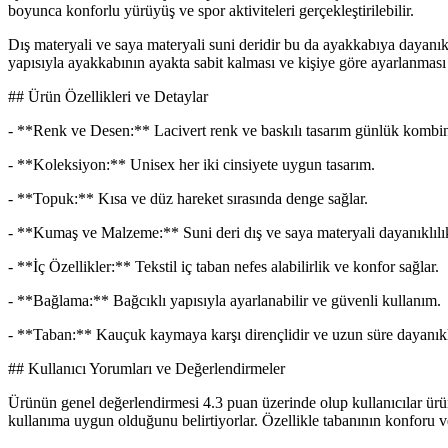
boyunca konforlu yürüyüş ve spor aktiviteleri gerçekleştirilebilir.
Dış materyali ve saya materyali suni deridir bu da ayakkabıya dayanıklı
yapısıyla ayakkabının ayakta sabit kalması ve kişiye göre ayarlanmas
## Ürün Özellikleri ve Detaylar
- **Renk ve Desen:** Lacivert renk ve baskılı tasarım günlük kombin
- **Koleksiyon:** Unisex her iki cinsiyete uygun tasarım.
- **Topuk:** Kısa ve düz hareket sırasında denge sağlar.
- **Kumaş ve Malzeme:** Suni deri dış ve saya materyali dayanıklılık
- **İç Özellikler:** Tekstil iç taban nefes alabilirlik ve konfor sağlar.
- **Bağlama:** Bağcıklı yapısıyla ayarlanabilir ve güvenli kullanım.
- **Taban:** Kauçuk kaymaya karşı dirençlidir ve uzun süre dayanıkl
## Kullanıcı Yorumları ve Değerlendirmeler
Ürünün genel değerlendirmesi 4.3 puan üzerinde olup kullanıcılar ürü
kullanıma uygun olduğunu belirtiyorlar. Özellikle tabanının konforu v