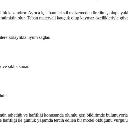
lık kazandırır. Ayrıca iç tabanı tekstil malzemeden üretilmiş olup ayakl
ı mümkün olur. Taban materyali kauçuk olup kaymaz özellikleriyle güven
lere kolaylıkla uyum sağlar.
 ve şıklık sunar.
ıdır.
nün rahatlığı ve hafifliği konusunda olumlu geri bildirimde bulunuyorl
e hafifliği ile günlük yaşamda tercih edilen bir model olduğunu vurgulu