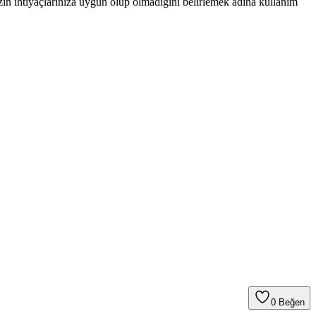
izin ihtiyaçlarınıza uygun olup olmadığını belirlemek adına kullanım
0
Beğen