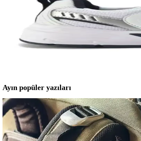
Nike Team Hustle: Çok Yönlü Spor ve Günlük Kullan
Nike Team Hustle ayakkabıları, dayanıklılık, şıklık ve konforu bir ara
Genel Markalar Taraklı Siyah Metal Taç ve NEW HİL
İki popüler spor tacını detaylı karşılaştırıyoruz: dayanıklılık, tasarım
Kadın Beyaz Sneakers Karşılaştırması: Konfor ve Şıkl
Bu karşılaştırmada, Lumberjack ve U.S. Polo Assn. kadın beyaz sneaker 
Ayın popüler yazıları