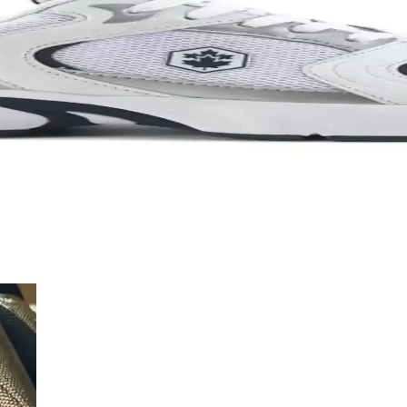
ım İçin Modern Ayakkabı Seçenekleri
da sunar. Spor ve günlük kullanım için uygun modelleriyle, hareket özgür
L Unisex Metal Taç Karşılaştırması
 ve kullanıcı memnuniyetine odaklanın.
ık İçin En İyi Seçenekler 75-90 karakter
modellerinin özellikleri, kullanıcı yorumları ve kullanım alanları deta