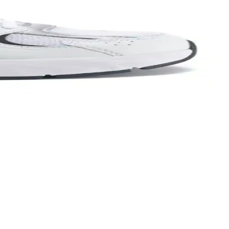
lüğü ve tarzı bir arada sağlar.
ylı şekilde inceleniyor.