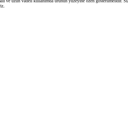
nmalı ve uzun vadeli kullanımda ürünün yüzeyine özen gösterilmelidir. S
iz.