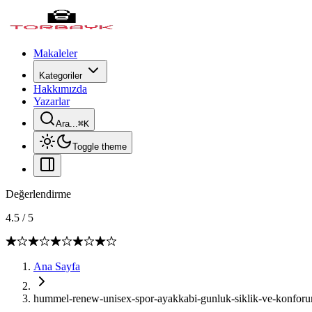
Makaleler
Kategoriler
Hakkımızda
Yazarlar
Ara...
⌘
K
Toggle theme
Değerlendirme
4.5
/
5
Ana Sayfa
hummel-renew-unisex-spor-ayakkabi-gunluk-siklik-ve-konfor