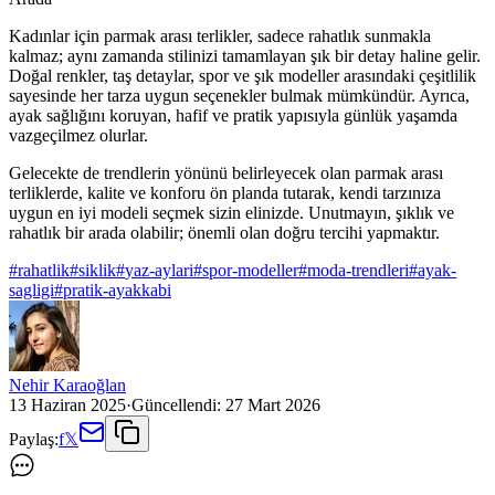
Kadınlar için parmak arası terlikler, sadece rahatlık sunmakla
kalmaz; aynı zamanda stilinizi tamamlayan şık bir detay haline gelir.
Doğal renkler, taş detaylar, spor ve şık modeller arasındaki çeşitlilik
sayesinde her tarza uygun seçenekler bulmak mümkündür. Ayrıca,
ayak sağlığını koruyan, hafif ve pratik yapısıyla günlük yaşamda
vazgeçilmez olurlar.
Gelecekte de trendlerin yönünü belirleyecek olan parmak arası
terliklerde, kalite ve konforu ön planda tutarak, kendi tarzınıza
uygun en iyi modeli seçmek sizin elinizde. Unutmayın, şıklık ve
rahatlık bir arada olabilir; önemli olan doğru tercihi yapmaktır.
#
rahatlik
#
siklik
#
yaz-aylari
#
spor-modeller
#
moda-trendleri
#
ayak-
sagligi
#
pratik-ayakkabi
Nehir Karaoğlan
13 Haziran 2025
·
Güncellendi:
27 Mart 2026
Paylaş:
f
𝕏