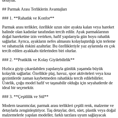
detaylar.
## Parmak Arası Terliklerin Avantajları
### 1. **Rahatlık ve Konfor**
Parmak arası terlikler, özellikle uzun süre ayakta kalan veya hareket
halinde olan kadınlar tarafından tercih edilir. Ayak parmaklarının
doğal hareketine izin verirken, hafif yapılarıyla gün boyu rahatlık
sağlarlar. Ayrıca, ayakların nefes almasını kolaylaştırdığı için terleme
ve rahatsızlık riskini azaltırlar. Bu özellikleriyle yaz aylarında en çok
tercih edilen ayakkabı türlerinden biri olurlar.
### 2. **Pratiklik ve Kolay Giyilebilirlik**
Hızlıca giyip çıkarılabilen yapılarıyla günlük yaşamda büyük
kolaylık sağlarlar. Özellikle plaj, havuz, spor aktiviteleri veya kısa
gezintilerde zaman kaybetmeden rahatlıkla tercih edilebilirler.
Üstelik, çoğu model hafif ve taşınabilir olduğu için seyahatlerde de
ideal bir seçenektir.
### 3. **Çeşitlilik ve Stil**
Modern tasarımcılar, parmak arası terlikleri çeşitli renk, malzeme ve
detaylarla zenginleştiriyor. Taş detaylar, deri, süet, plastik veya doğal
malzemelerle yapılan modeller, farklı tarzlara uyum sağlayacak