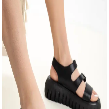
Gezer Yazlık Erkek Terlik, hafif, şık ve dayanıklı malzemeleriyle
günlük kullanımda konfor sağlar, sade tasarımıyla farklı tarzlara
uyum sağlar.
Hammer Jack Peru Hakiki Deri Kadın Spor
Ayakkabısı Günlük Kullanım ve Tasarım Özellikleri
Hammer Jack Peru hakiki deri kadın spor ayakkabısı, çeşitli renk
seçenekleriyle rahatlık ve şıklık sunar, dayanıklı yapısı ve uygun
fiyatıyla günlük kullanım için ideal bir tercih.
İmerShoes Beyaz ve Lacivert Sneaker
Karşılaştırması: Konfor ve Şıklık Analizi
İmerShoes'in beyaz ve lacivert sneaker modelleri, hafifliği ve
rahatlığıyla günlük kullanım için ideal. Her iki model de nefes
alabilen kumaş ve slip-on tasarımıyla öne çıkar.
Erkek Loafer Ayakkabılar: Şıklık ve Rahatlığın
Modern Buluşması
Modern erkekler için rahat ve şık loafer ayakkabılar, çeşitli modeller
ve malzemelerle her tarza uygun seçenekler sunar. Günlük ve resmi