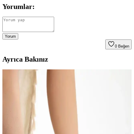
Yorumlar:
Yorum
0
Beğen
Ayrıca Bakınız
Chanel Çanta ile Geniş Paça Denim Kombini:
Gündelik Şıklık ve Rahatlık Dengesi
Chanel beyaz crossbody çanta, geniş paça denim ve puff sleeve
üstlerle kombinlenerek gündelik şıklık ve rahatlığı bir arada sunuyor.
Bu kombin, sade ve konforlu bir stil yaratıyor.
Gezer Yazlık Erkek Terlik: Konfor ve Şıklık Sunan
Hafif ve Dayanıklı Tasarım