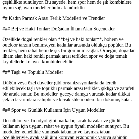
çeşitlilikte sunuluyor. Bu sayede, hem spor hem de şık kombinlere
uyum sağlayan modeller bulmak mümkün.
## Kadın Parmak Arası Terlik Modelleri ve Trendler
### Bej ve Haki Tonlar: Doğadan İlham Alan Seçenekler
Özellikle doğal renkler olan **bej ve haki tonlar**, bohem ve
outdoor tarzını benimseyen kadınlar arasında oldukça popüler. Bu
renkler, hem rahat hem de şık bir görünüm sağlar. Örneğin, doğadan
ilham alan haki renkli parmak arası terlikler, spor ve doğa temalı
kıyafetlerle kolayca kombinlenebilir.
### Taşlı ve Topuklu Modeller
Düğün veya özel davetler gibi organizasyonlarda da tercih
edilebilecek taşlı ve topuklu parmak arası terlikler, şıklığı ve zarafeti
bir arada sunar. Bu modeller, geceye damga vuracak kadar dikkat
çekici tasarımlara sahiptir ve klasik stile modern bir dokunuş katar.
### Spor ve Günlük Kullanım İçin Uygun Modeller
Decathlon ve Trendyol gibi markalar, sıcak havalar ve günlük
kullanım için uygun, rahat ve uygun fiyatlı modeller sunuyor. Bu
modeller, genellikle yumuşak tabanlar ve kaymaz taban
özellikleriyle, ayak sağlığını koruyan ergonomik yapıya sahiptir.