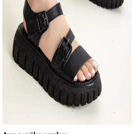
kullanımlar için ideal tercihleri keşfedin.
LAL Shoes & Bags Kadın Topuklu Terlik Ip Detaylı
Yeşil Şıklık ve Konfor Bir Arada
LAL Shoes & Bags'in yeşil kadın topuklu terliği, şıklık ve rahatlığı
bir arada sunar, ip detaylarıyla öne çıkar.
Bayan Converse Ayakkabıları: Modaya Uygun
Rahat ve Şık Seçenekler
Bayan Converse ayakkabıları, şıklık ve rahatlığı bir arada sunan
çeşitli modelleriyle her tarza uygun seçenekler sağlar, uygun fiyatlı
ve trend koleksiyonlarıyla stilinizi tamamlar.
MİSS ZÜLÜF Kadın Sandalet: Şık ve Rahat
Günlük Kullanım İçin Modern Tasarım
MİSS ZÜLÜF kadın sandaletleri, hafif poliüretan taban ve suni deri
üst yüzeyiyle günlük ve casual kullanıma uygun, şık ve rahat bir
seçenektir. Sade tasarımıyla çok yönlü kombinlere uyum sağlar.