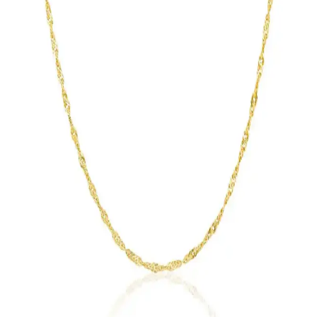
hafifliği ve dayanıklılığıyla kullanıcı memnuniyetini artırır.
Bayar Gold ve Yavuz Kuyumculuk 14 Ayar Altın
Yonca Kolye Karşılaştırması
Bu makalede, Bayar Gold ve Yavuz Kuyumculuk'un 14 ayar altın
yonca kolyeleri detaylı karşılaştırılıyor, tasarım, fiyat ve kullanıcı
yorumlarıyla en iyi seçeneği bulmanıza yardımcı oluyor.
Kadınlar İçin Modern ve Zarif Altın Zincir Vücut
Aksesuarı Tasarımı ve Özellikleri
Altın kaplama, şık tasarım ve rahat kullanım özellikleriyle öne çıkan
bu kadın vücut aksesuarı, modern ve zarif detaylarıyla stilinizi
tamamlar.
Söğütlü Silver Kadın Gümüş ve Altın Rengi Top
Top Bileklik SGTL9670GOLD
Söğütlü Silver Kadın Gümüş ve Altın Rengi Top Top Bileklik
SGTL9670GOLD, şıklığı ve tarzı bir arada sunan zarif bir takıdır.
Günlük veya özel günlerinizde kullanabileceğiniz bu bileklik,
kaliteli malzemeleriyle dayanıklıdır.