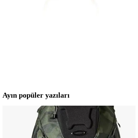
GençTaş 14 Ayar Altın Kalp Bileklik: Zarif ve Şık
Günlük Takı Seçeneği
GençTaş kuyumculuk’un 14 ayar altın kalp bileklik, zarif tasarımı ve
kaliteli malzemesiyle günlük kullanım için ideal. Parlak ve dayanıklı,
sevgi ve dostluk sembolü olarak öne çıkar.
Zanaatsilver Singapur Model Zincir 925 Ayar
Gümüş ve 14k Altın Kaplama Modern Tasarım
925 ayar gümüş ve 14k altın kaplama malzemeleriyle üretilen bu
zincir, inci detayları ve modern tasarımıyla şıklık ve dayanıklılık
sunar, günlük ve özel kullanımlar için ideal bir aksesuar.
Ayın popüler yazıları