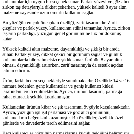
kullanımlar için uygun bir seçenek sunar. Parlak yüzeyi ve göz alıcı
zirkon taş detaylarıyla dikkat çekerken, yüksek kaliteli 8 ayar altın
malzeme sayesinde uzun ömürlü kullanım sağlar.
Bu yüzüğün en çok öne çıkan özelliği, zarif tasarımıdır. Zarif
çizgiler ve parlak yüzey, kullanıcının stilini tamamlar. Ayrıca, zirkon
taşların parlaklığı, yüzüğün genel görünümüne lüx bir dokunuş
katar.
Yüksek kaliteli altın malzeme, dayanıklılığı ve şıklığı bir arada
sunar. Parlak yüzey, dikkat çekici bir görünüm sağlar ve günlük
kullanımlarda bile zahmetsizce şıklık sunar. Ürünün 8 ayar altın
olması, dayanıklılığı artırırken, zarif tasarımıyla da estetik açıdan
tatmin edicidir.
Ürün, farklı beden seçenekleriyle sunulmaktadır. Özellikle 14 ve 16
numara bedenler, genç kullanıcılar ve geniş kullanıcı kitlesi
tarafından tercih edilmektedir. Ayrıca, ürünün tasarımı, parmağa
rahat oturacak şekilde tasarlanmıştır.
Kullanıcılar, ürünün kibar ve şık tasarımını övgüyle karşılamaktadır.
Ayrıca, yüzüğün ışıl ışıl parlaması ve göz alıcı görünümü,
kullanıcıların beğenisini kazanmıştır. Bu özellikler, özellikle özel
günlerde ve davetlerde tercih edilmesini sağlar.
Bazı kullanıcılar, yüzüğün parmaklarına küçük geldiğini belirtmiştir.