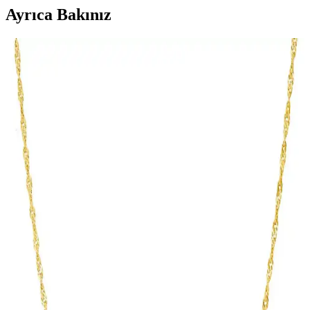
Ayrıca Bakınız
Elika Silver Gülüm Altın Kaplama 925 Ayar Gümsü
Kolye ile Zarif Şıklık Yakalayın
Elika Silver Gülüm Altın Kaplama 925 Ayar Gümsü Kolye, şıklık
ve kaliteyi bir araya getirerek günlük ve özel kullanımlar için ideal,
zarif ve dayanıklı bir takıdır.
Söğütlü Silver Gümüş Altın Renkli ve Yalnız
Tasarımlı Küpe Karşılaştırması
Bu karşılaştırmada, Söğütlü Silver'in altın renkli 14 mm halka küpe
ile sade U modeli küpenin özellikleri ve kullanıcı yorumları detaylı
şekilde inceleniyor.
Kadınlar İçin Modern Altın Burgu Dokulu
Kıkırdak Küpe Şık ve Zarif Tasarım
Modern tasarımı ve zarif detaylarıyla dikkat çeken bu altın burgu
dokulu kıkırdak küpe, günlük ve özel günlerde şıklığınızı tamamlar,