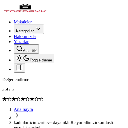
Makaleler
Kategoriler
Hakkımızda
Yazarlar
Ara...
⌘
K
Toggle theme
Değerlendirme
3.9
/
5
Ana Sayfa
kadinlar-icin-zarif-ve-dayanikli-8-ayar-altin-zirkon-tasli-
yuzuk-tasarimi