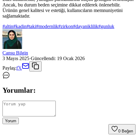
Ancak, bu durum beden seçimine dikkat edilerek önlenebilir.
Ürünün genel kalitesi ve estetiği, kullanıcıların memnuniyetini
sağlamaktadır.
#
altin
#
kadin
#
taki
#
modernlik
#
zirkon
#
dayaniklilik
#
gunluk
Cansu Bilgin
3 Mayıs 2025
·
Güncellendi:
19 Ocak 2026
Paylaş:
f
𝕏
Yorumlar:
Yorum
0
Beğen