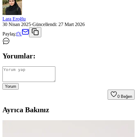
Lara Eroğlu
30 Nisan 2025
·
Güncellendi:
27 Mart 2026
Paylaş:
f
𝕏
Yorumlar:
Yorum
0
Beğen
Ayrıca Bakınız
Umee Nefes Alabilen Bere: Hafif ve Şık Erkek Bere
Seçenekleri