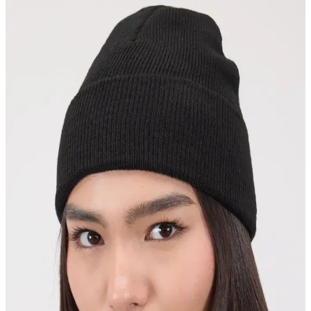
Umee nefes alabilen bere, hafifliği ve şıklığıyla günlük kullanım için
ideal. Ayarlanabilir yapısı ve yüksek kaliteli pamuk malzemesiyle
rahatlık sağlar, çeşitli renk seçenekleriyle tarzınıza uyum sağlar.
Ritagarcia ve Vemod Bere Karşılaştırması: Kış
Ayları İçin Sıcak ve Şık Seçenekler
İki farklı bere modeli, Ritagarcia ve Vemod, kış aylarında sıcak
tutmanın yanı sıra tasarım ve özellikleriyle farklılık gösteriyor. Bu
karşılaştırma ile ihtiyaçlarınıza uygun olanı seçebilirsiniz.
Genel Markalar ve Goldmine Keçe Bere
Karşılaştırması Kış Ayları İçin En İyi Seçenekler
Bu karşılaştırmada, Genel Markalar ve Goldmine keçe bere
modellerinin özellikleri, kullanıcı yorumları ve seçim ipuçları detaylı
şekilde inceleniyor.
AYGÜN ve Genel Markalar Fransız Ressam Keçe
Bere Karşılaştırması ve Seçim Rehberi
Bu karşılaştırmada AYGÜN ve genel markaların Fransız ressam