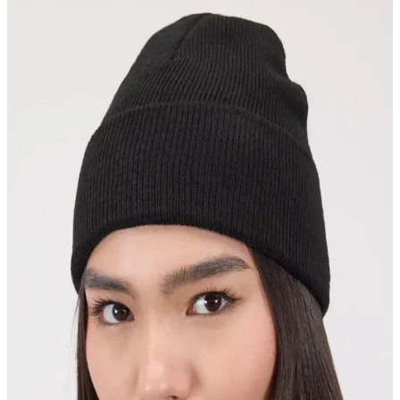
Seçenekleri
Umee nefes alabilen bere, hafifliği ve şıklığıyla günlük kullanım için
ideal. Ayarlanabilir yapısı ve yüksek kaliteli pamuk malzemesiyle
rahatlık sağlar, çeşitli renk seçenekleriyle tarzınıza uyum sağlar.
Ritagarcia ve Vemod Bere Karşılaştırması: Kış
Ayları İçin Sıcak ve Şık Seçenekler
İki farklı bere modeli, Ritagarcia ve Vemod, kış aylarında sıcak
tutmanın yanı sıra tasarım ve özellikleriyle farklılık gösteriyor. Bu
karşılaştırma ile ihtiyaçlarınıza uygun olanı seçebilirsiniz.
Genel Markalar ve Goldmine Keçe Bere
Karşılaştırması Kış Ayları İçin En İyi Seçenekler
Bu karşılaştırmada, Genel Markalar ve Goldmine keçe bere
modellerinin özellikleri, kullanıcı yorumları ve seçim ipuçları detaylı
şekilde inceleniyor.
AYGÜN ve Genel Markalar Fransız Ressam Keçe
Bere Karşılaştırması ve Seçim Rehberi
Bu karşılaştırmada AYGÜN ve genel markaların Fransız ressam