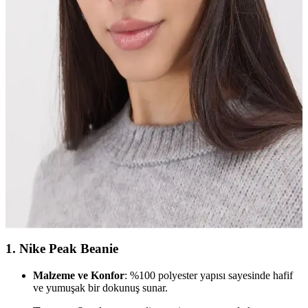
keçe bereleri, özellikleri ve kullanıcı yorumlarıyla analiz edilerek en
uygun seçeneği bulmanıza yardımcı oluyor.
Nike Erkek Bere Koleksiyonu: Stil ve
Fonksiyonelliği Bir Arada Sunan Kış Aksesuarları
Nike erkek bere koleksiyonunda çeşitli modeller, tarzınıza uygun ve
fonksiyonel özelliklerle soğuk havalara karşı koruma sağlar. Şıklık
ve rahatlık bir arada.
Addax ve Stradivarius Bere Karşılaştırması: Sıcak
ve Şık Kış Aksesuarları
Addax Basic ve Stradivarius fitilli bere arasındaki farkları keşfedin.
Her iki ürün de sıcak tutar ve şık görünüm sağlar, ancak materyal ve
kullanım özellikleriyle farklılık gösterir.
1.
Nike Peak Beanie
Malzeme ve Konfor
: %100 polyester yapısı sayesinde hafif
ve yumuşak bir dokunuş sunar.