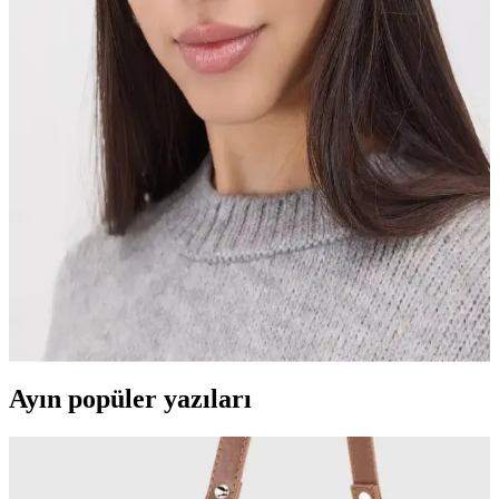
keçe bereleri, özellikleri ve kullanıcı yorumlarıyla analiz edilerek en
uygun seçeneği bulmanıza yardımcı oluyor.
Nike Erkek Bere Koleksiyonu: Stil ve
Fonksiyonelliği Bir Arada Sunan Kış Aksesuarları
Nike erkek bere koleksiyonunda çeşitli modeller, tarzınıza uygun ve
fonksiyonel özelliklerle soğuk havalara karşı koruma sağlar. Şıklık
ve rahatlık bir arada.
Addax ve Stradivarius Bere Karşılaştırması: Sıcak
ve Şık Kış Aksesuarları
Addax Basic ve Stradivarius fitilli bere arasındaki farkları keşfedin.
Her iki ürün de sıcak tutar ve şık görünüm sağlar, ancak materyal ve
kullanım özellikleriyle farklılık gösterir.
Ayın popüler yazıları