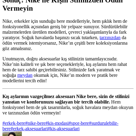
Sonuç: Nike ile Kışın Stilinizden Ödün
Vermeyin
Nike, erkekler için sunduğu bere modelleriyle, hem şıklık hem de
fonksiyonellik açısından geniş bir yelpaze sunuyor. Sürdürülebilir
malzemelerden üretilen modelleri, çevreci yaklaşımlarıyla da fark
yaratıyor. Soğuk havalarda başınızı sıcak tutarken,
tarzınızdan
da
ödün vermek istemiyorsanız, Nike’ın çeşitli bere koleksiyonlarına
göz atmalısınız.
Unutmayın, doğru aksesuarlar kış stilinizin tamamlayıcısıdır.
Nike’nin kaliteli ve şık bere seçenekleriyle, kış aylarını hem rahat
hem de tarz sahibi geçirebilirsiniz. Stilinizde fark yaratmak ve
soğuğa
meydan
okumak için, Nike’ın modern ve pratik bere
modellerini tercih edin!
Kış aylarının vazgeçilmez aksesuarı Nike bere, sizin de stilinizi
yansıtan ve konforunuzu sağlayan bir tercih olabilir.
Hem
fonksiyonel hem de şık tasarımlarla, soğuk havalara meydan okuyun
ve tarzınızdan ödün vermeyin!
#
erkek-bere
#
nike-bere
#
kis-modasi
#
spor-bere
#
surdurulebilir-
bere
#
erkek-aksesuarlari
#
kis-aksesuarlari