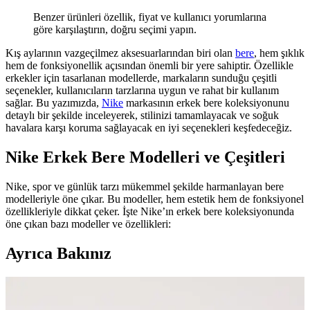
Benzer ürünleri özellik, fiyat ve kullanıcı yorumlarına
göre karşılaştırın, doğru seçimi yapın.
Kış aylarının vazgeçilmez aksesuarlarından biri olan
bere
, hem şıklık
hem de fonksiyonellik açısından önemli bir yere sahiptir. Özellikle
erkekler için tasarlanan modellerde, markaların sunduğu çeşitli
seçenekler, kullanıcıların tarzlarına uygun ve rahat bir kullanım
sağlar. Bu yazımızda,
Nike
markasının erkek bere koleksiyonunu
detaylı bir şekilde inceleyerek, stilinizi tamamlayacak ve soğuk
havalara karşı koruma sağlayacak en iyi seçenekleri keşfedeceğiz.
Nike Erkek Bere Modelleri ve Çeşitleri
Nike, spor ve günlük tarzı mükemmel şekilde harmanlayan bere
modelleriyle öne çıkar. Bu modeller, hem estetik hem de fonksiyonel
özellikleriyle dikkat çeker. İşte Nike’ın erkek bere koleksiyonunda
öne çıkan bazı modeller ve özellikleri:
Ayrıca Bakınız
Umee Nefes Alabilen Bere: Hafif ve Şık Erkek Bere