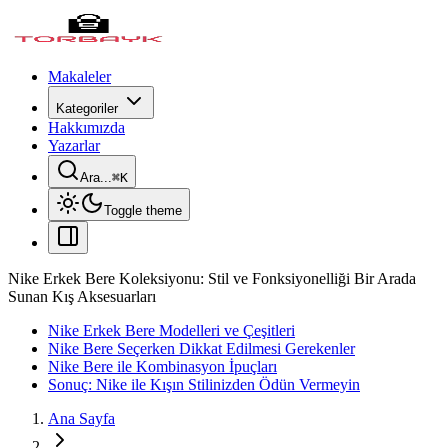
Makaleler
Kategoriler
Hakkımızda
Yazarlar
Ara...
⌘
K
Toggle theme
Nike Erkek Bere Koleksiyonu: Stil ve Fonksiyonelliği Bir Arada
Sunan Kış Aksesuarları
Nike Erkek Bere Modelleri ve Çeşitleri
Nike Bere Seçerken Dikkat Edilmesi Gerekenler
Nike Bere ile Kombinasyon İpuçları
Sonuç: Nike ile Kışın Stilinizden Ödün Vermeyin
Ana Sayfa