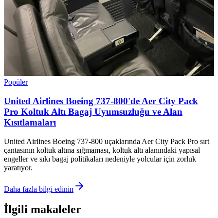
Popüler
United Airlines Boeing 737-800'de Aer City Pack
Pro Koltuk Altı Bagaj Uyumsuzluğu ve Alan
Kısıtlamaları
United Airlines Boeing 737-800 uçaklarında Aer City Pack Pro sırt
çantasının koltuk altına sığmaması, koltuk altı alanındaki yapısal
engeller ve sıkı bagaj politikaları nedeniyle yolcular için zorluk
yaratıyor.
Daha fazla bilgi edinin
İlgili makaleler