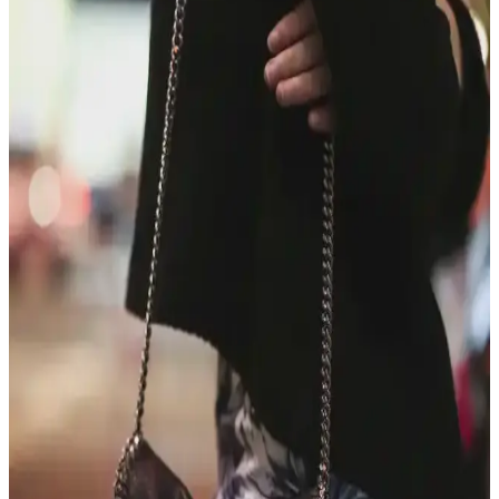
dayanıklılık ve fonksiyonelliği bir arada sunan modellerle günlük
hayatın ihtiyaçlarına cevap verir. Markalar ve malzeme tercihleri
önemlidir.
Dooney & Bourke Janine Çantası: Dayanıklı Deri
Tasarımı ve Piyasa Değeri Analizi
Dooney & Bourke Janine çantası, dayanıklı deri yapısı ve şık
tasarımıyla günlük kullanım ve seyahat için ideal. İkinci el
piyasasında uygun fiyatlı, manevi değeri yüksek bir seçenek sunar.
Çocukça Bulunan Çanta Tasarımları ve Stil
Algısının Sosyal ve Kültürel Boyutları
Çanta tasarımlarında renkli ve neşeli modellerin 'çocukça' algısı,
bireysel ifade ve kültürel farklılıklarla şekillenir. Stil, özgünlük ve
mutlulukla anlam kazanır.
Kişisel Özelliklerle Çanta Seçimi: İsim, İnisiyal ve
Anlamlı Detayların Önemi
İsim, inisiyal ve kişisel sembollerle bağlantılı çanta seçimi,
kullanıcıların kendilerini ifade etme biçimini yansıtır. Doğum yılı,