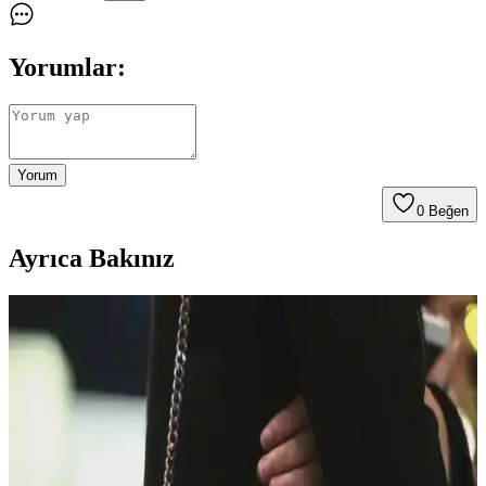
Yorumlar:
Yorum
0
Beğen
Ayrıca Bakınız
30'lu Yaşlardaki Anneler İçin Moda ve
Fonksiyonellik Dengesinde El Çantası Seçimi
30'lu yaşlardaki anneler için el çantası seçimi, modaya uygunluk,
dayanıklılık ve fonksiyonelliği bir arada sunan modellerle günlük
hayatın ihtiyaçlarına cevap verir. Markalar ve malzeme tercihleri
önemlidir.