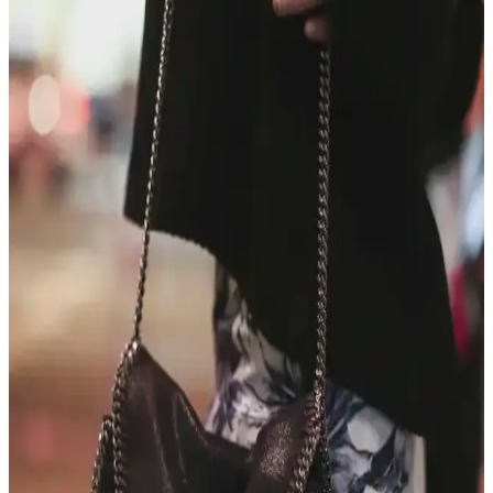
Dooney & Bourke Janine Çantası: Dayanıklı Deri
Tasarımı ve Piyasa Değeri Analizi
Dooney & Bourke Janine çantası, dayanıklı deri yapısı ve şık
tasarımıyla günlük kullanım ve seyahat için ideal. İkinci el
piyasasında uygun fiyatlı, manevi değeri yüksek bir seçenek sunar.
Çocukça Bulunan Çanta Tasarımları ve Stil
Algısının Sosyal ve Kültürel Boyutları
Çanta tasarımlarında renkli ve neşeli modellerin 'çocukça' algısı,
bireysel ifade ve kültürel farklılıklarla şekillenir. Stil, özgünlük ve
mutlulukla anlam kazanır.
Kişisel Özelliklerle Çanta Seçimi: İsim, İnisiyal ve
Anlamlı Detayların Önemi
İsim, inisiyal ve kişisel sembollerle bağlantılı çanta seçimi,
kullanıcıların kendilerini ifade etme biçimini yansıtır. Doğum yılı,
favori renk ve ilgi alanları da seçimleri etkiler.
Opus Emiliano Aemilianus Mini Çantası: Sanat ve
El İşçiliğinin Özgün Buluşması