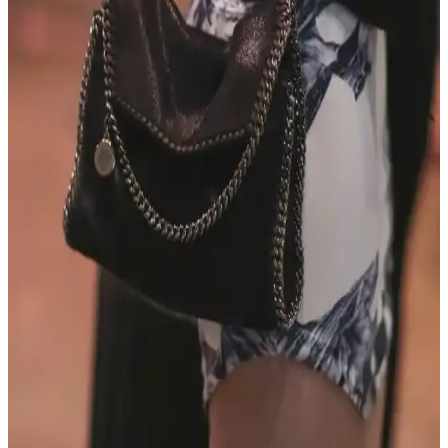
favori renk ve ilgi alanları da seçimleri etkiler.
Opus Emiliano Aemilianus Mini Çantası: Sanat ve
El İşçiliğinin Özgün Buluşması
Opus Emiliano'nun Aemilianus Mini modeli, özgün geometrik
tasarımı ve yüksek işçilik kalitesiyle lüks çanta pazarında estetik ve
koleksiyon değeri sunuyor.
Gucci Jackie Çantanın Yeni Büyük Boy Versiyonu:
Deri Kalitesi ve Tasarım Özellikleri
Gucci Jackie çantanın yeni büyük boy versiyonu, taneli dış deri ve
yumuşak keçi iç derisiyle lüks ve konfor sunuyor. Esnek tasarımıyla
uniseks kullanım imkanı sağlıyor ve dayanıklılığıyla öne çıkıyor.
MAISON de SABRÉ Pikachu Çantası: Tasarım,
Kalite ve Kullanıcı Deneyimleri Üzerine Detaylı
İnceleme
MAISON de SABRÉ Pikachu çantası, Pokémon temalı tasarımı ve
kaliteli derisiyle dikkat çekiyor. Fermuarsız yapısı güvenlik endişesi
yaratırken, kullanıcılar estetik ve işlevselliği ön planda tutuyor.