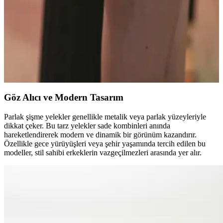
Stella McCartney Falabella Çanta Modelleri ve
Boyut Ayrımları Hakkında Detaylı Bilgi
Stella McCartney Falabella çanta serisi, mini, mini tote ve tiny
boyutlarıyla farklı kullanım ihtiyaçlarına hitap eder. Askı uzunluğu
ve katlanabilirlik gibi özelliklerle boyutlar ayrılır, ikinci el pazarları
önemli kaynaklardır.
Göz Alıcı ve Modern Tasarım
Parlak şişme yelekler genellikle metalik veya parlak yüzeyleriyle
dikkat çeker. Bu tarz yelekler sade kombinleri anında
hareketlendirerek modern ve dinamik bir görünüm kazandırır.
Özellikle gece yürüyüşleri veya şehir yaşamında tercih edilen bu
modeller, stil sahibi erkeklerin vazgeçilmezleri arasında yer alır.