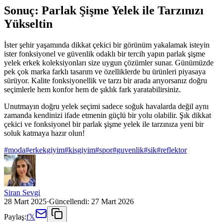
Sonuç: Parlak Şişme Yelek ile Tarzınızı
Yükseltin
İster şehir yaşamında dikkat çekici bir görünüm yakalamak isteyin
ister fonksiyonel ve güvenlik odaklı bir tercih yapın parlak şişme
yelek erkek koleksiyonları size uygun çözümler sunar. Günümüzde
pek çok marka farklı tasarım ve özelliklerde bu ürünleri piyasaya
sürüyor. Kalite fonksiyonellik ve tarzı bir arada arıyorsanız doğru
seçimlerle hem konfor hem de şıklık fark yaratabilirsiniz.
Unutmayın doğru yelek seçimi sadece soğuk havalarda değil aynı
zamanda kendinizi ifade etmenin güçlü bir yolu olabilir. Şık dikkat
çekici ve fonksiyonel bir parlak şişme yelek ile tarzınıza yeni bir
soluk katmaya hazır olun!
#
moda
#
erkekgiyim
#
kisgiyim
#
spor
#
guvenlik
#
sik
#
reflektor
Siran Sevgi
28 Mart 2025
·
Güncellendi:
27 Mart 2026
Paylaş:
f
𝕏