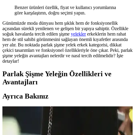
Benzer ürünleri özellik, fiyat ve kullanıcı yorumlarına
göre karşılaştırın, doğru seçimi yapın.
Günümüzde moda dünyası hem şıklık hem de fonksiyonellik
açısından sürekli yenilenen ve gelişen bir yapıya sahiptir. Özellikle
soğuk havalarda tercih edilen şişme
yelekler
erkeklerin hem rahat
hem de stil sahibi görünmesini sağlayan önemli kıyafetler arasında
yer alır. Bu noktada parlak şişme yelek erkek kategorisi, dikkat
çekici tasarımları ve fonksiyonel özellikleriyle öne çıkar. Peki, parlak
şişme yeleğin avantajları nelerdir ve nasıl tercih edilmelidir? İşte
detaylar!
Parlak Şişme Yeleğin Özellikleri ve
Avantajları
Ayrıca Bakınız
30'lu Yaşlardaki Anneler İçin Moda ve
Fonksiyonellik Dengesinde El Çantası Seçimi
30'lu yaşlardaki anneler için el çantası seçimi, modaya uygunluk,