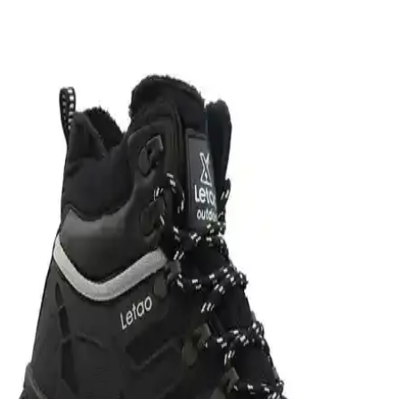
yardımcı oluyor.
Calsido Lacivert ile Letao Kürklü Unisex Bot
Karşılaştırması
Bu karşılaştırmada Calsido Lacivert ile Letao Kürklü Unisex
Botların dış materyali, iç astar, taban ve ısı yalıtımı performansı ile
kış kullanımına uygunluk değerlendirilir; kullanıcı yorumları konfor
ve dayanıklılık yönlerini öne çıkarır.
Camaiore Mini Siyah Süet Yarım Bot Kadınlar İçin
Şık ve Konforlu Kış Ayakkabısı
Camaiore Mini Siyah Süet Yarım Bot, şık tasarımı ve konforu ile
soğuk havalarda ideal. El işçiliği, suya dayanıklı yüzeyi ve ortopedik
tabanıyla günlük kullanım için mükemmel bir seçenek.
Kadın Kış Botları Karşılaştırması: Malzeme,
Tasarım ve Kullanım Özellikleri
İki kadın bot modelinin detaylı karşılaştırmasıyla malzeme, tasarım
ve kullanım alanları hakkında bilgi edinerek doğru seçimi yapın.
Lumberjack Erkek Outdoor Botları Karşılaştırması: