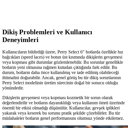
İki popüler erkek botunu detaylı karşılaştırıyoruz. Su geçirmezlik,
sıcak tutma, tasarım ve kullanıcı memnuniyeti gibi özelliklerle en
uygun kış botunu seçmenize yardımcı oluyoruz.
Dikiş Problemleri ve Kullanıcı
Deneyimleri
Kullanıcıların bildirdiği üzere, Perry Select 6" botlarda özellikle hız
bağcıkları (speed laces) ve botun üst kısmında dikişlerin gevşemesi
veya kopması gibi durumlar gözlemlenebilir. Bu sorunlar genellikle
botların yeni olmasına rağmen kutudan çıktığında fark edilir. Bu
durum, botların daha önce kullanılmış ve iade edilmiş olabileceği
ihtimalini doğurabilir. Ancak, genel görüş bu tür dikiş sorunlarının
Perry Select modelinin üretim sürecinin doğal bir sonucu olduğu
yönündedir.
Dikişlerin gevşemesi veya kopması kozmetik bir sorun olarak
değerlendirilir ve botların dayanıklılığı veya kullanım ömrü üzerinde
önemli bir etkisi olmadığı düşünülür. Kullanıcılar, gevşek iplikleri
yakarak veya keserek bu sorunu pratik şekilde çözebilirler. Bu tür
müdahaleler botların genel performansını olumsuz yönde etkilemez.