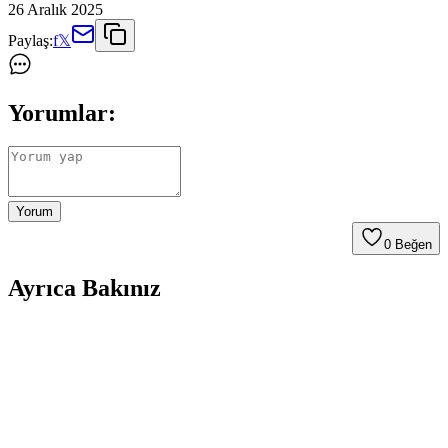
26 Aralık 2025
Paylaş:
f
𝕏
Yorumlar:
Yorum
0
Beğen
Ayrıca Bakınız
Muggo Felya ve Muggo Loren Kadın Botları
Karşılaştırması ve Özellikleri
İki farklı Muggo kadın botu modelinin malzeme, kullanım ve
tasarım özellikleri detaylı karşılaştırmasıyla, doğru seçim yapmanıza