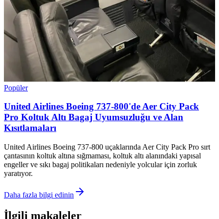
Popüler
United Airlines Boeing 737-800'de Aer City Pack
Pro Koltuk Altı Bagaj Uyumsuzluğu ve Alan
Kısıtlamaları
United Airlines Boeing 737-800 uçaklarında Aer City Pack Pro sırt
çantasının koltuk altına sığmaması, koltuk altı alanındaki yapısal
engeller ve sıkı bagaj politikaları nedeniyle yolcular için zorluk
yaratıyor.
Daha fazla bilgi edinin
İlgili makaleler