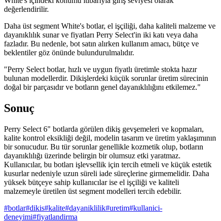
White's içindeki konumu itibarıyla giriş seviyesi olarak
değerlendirilir.
Daha üst segment White's botlar, el işçiliği, daha kaliteli malzeme ve
dayanıklılık sunar ve fiyatları Perry Select'in iki katı veya daha
fazladır. Bu nedenle, bot satın alırken kullanım amacı, bütçe ve
beklentiler göz önünde bulundurulmalıdır.
"Perry Select botlar, hızlı ve uygun fiyatlı üretimle stokta hazır
bulunan modellerdir. Dikişlerdeki küçük sorunlar üretim sürecinin
doğal bir parçasıdır ve botların genel dayanıklılığını etkilemez."
Sonuç
Perry Select 6" botlarda görülen dikiş gevşemeleri ve kopmaları,
kalite kontrol eksikliği değil, modelin tasarım ve üretim yaklaşımının
bir sonucudur. Bu tür sorunlar genellikle kozmetik olup, botların
dayanıklılığı üzerinde belirgin bir olumsuz etki yaratmaz.
Kullanıcılar, bu botları işlevsellik için tercih etmeli ve küçük estetik
kusurlar nedeniyle uzun süreli iade süreçlerine girmemelidir. Daha
yüksek bütçeye sahip kullanıcılar ise el işçiliği ve kaliteli
malzemeyle üretilen üst segment modelleri tercih edebilir.
#
botlar
#
dikis
#
kalite
#
dayaniklilik
#
uretim
#
kullanici-
deneyimi
#
fiyatlandirma