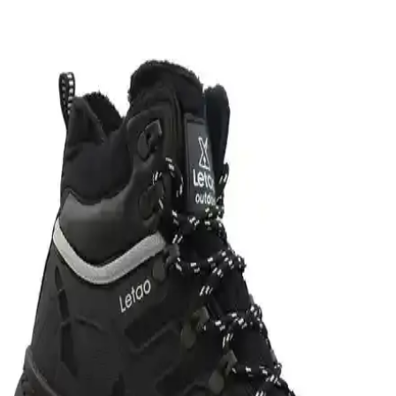
Calsido Lacivert ile Letao Kürklü Unisex Bot
Karşılaştırması
Bu karşılaştırmada Calsido Lacivert ile Letao Kürklü Unisex
Botların dış materyali, iç astar, taban ve ısı yalıtımı performansı ile
kış kullanımına uygunluk değerlendirilir; kullanıcı yorumları konfor
ve dayanıklılık yönlerini öne çıkarır.
Camaiore Mini Siyah Süet Yarım Bot Kadınlar İçin
Şık ve Konforlu Kış Ayakkabısı
Camaiore Mini Siyah Süet Yarım Bot, şık tasarımı ve konforu ile
soğuk havalarda ideal. El işçiliği, suya dayanıklı yüzeyi ve ortopedik
tabanıyla günlük kullanım için mükemmel bir seçenek.
Kadın Kış Botları Karşılaştırması: Malzeme,
Tasarım ve Kullanım Özellikleri
İki kadın bot modelinin detaylı karşılaştırmasıyla malzeme, tasarım
ve kullanım alanları hakkında bilgi edinerek doğru seçimi yapın.
Lumberjack Erkek Outdoor Botları Karşılaştırması: