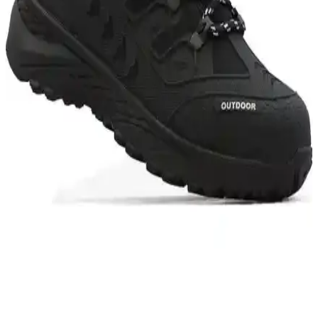
Modeller, Özellikler ve Kullanıcı Yorumları
İki popüler Lumberjack erkek outdoor botu olan 2W Flake Hi ve
Star HI'nin tasarım, performans ve kullanıcı yorumlarıyla detaylı
karşılaştırması. Hangi model ihtiyaçlarınıza daha uygun?
Butigo TANRES 2PR MAVI ve Tonny Black Rahat
Botlar Karşılaştırması ve Özellikleri
İki farklı bot modeli olan Butigo TANRES 2PR MAVI ve Tonny
Black'in özellikleri, kullanıcı yorumları ve kullanım alanları detaylı
şekilde karşılaştırıldı, seçim yapmanıza yardımcı olacak bilgiler
sunuluyor.
Muggo Carol ve Muggo Loren Kadın Botları
Karşılaştırması: Özellikler ve Kullanıcı Yorumları
İki farklı Muggo kadın botunun detaylı özellikleri, kullanıcı
yorumları ve dayanıklılıkları karşılaştırılarak, doğru kış botu
seçimine rehberlik sağlanıyor.
Letao ve X-Step Erkek Su Geçirmez Bot
Karşılaştırması: Özellikler ve Kullanıcı Yorumları