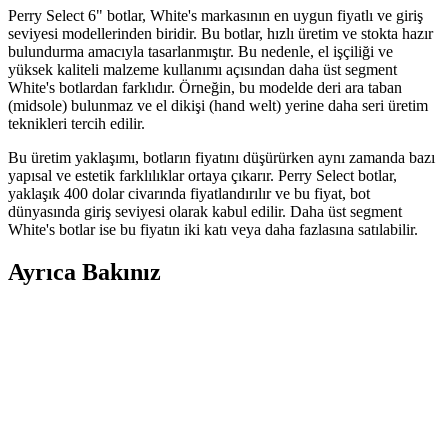
Perry Select 6" botlar, White's markasının en uygun fiyatlı ve giriş
seviyesi modellerinden biridir. Bu botlar, hızlı üretim ve stokta hazır
bulundurma amacıyla tasarlanmıştır. Bu nedenle, el işçiliği ve
yüksek kaliteli malzeme kullanımı açısından daha üst segment
White's botlardan farklıdır. Örneğin, bu modelde deri ara taban
(midsole) bulunmaz ve el dikişi (hand welt) yerine daha seri üretim
teknikleri tercih edilir.
Bu üretim yaklaşımı, botların fiyatını düşürürken aynı zamanda bazı
yapısal ve estetik farklılıklar ortaya çıkarır. Perry Select botlar,
yaklaşık 400 dolar civarında fiyatlandırılır ve bu fiyat, bot
dünyasında giriş seviyesi olarak kabul edilir. Daha üst segment
White's botlar ise bu fiyatın iki katı veya daha fazlasına satılabilir.
Ayrıca Bakınız
Muggo Felya ve Muggo Loren Kadın Botları
Karşılaştırması ve Özellikleri
İki farklı Muggo kadın botu modelinin malzeme, kullanım ve
tasarım özellikleri detaylı karşılaştırmasıyla, doğru seçim yapmanıza
yardımcı oluyor.