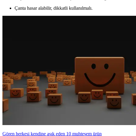
Çanta hasar alabilir, dikkatli kullanılmalı.
Gören herkesi kendine aşık eden 10 muhteşem ürün