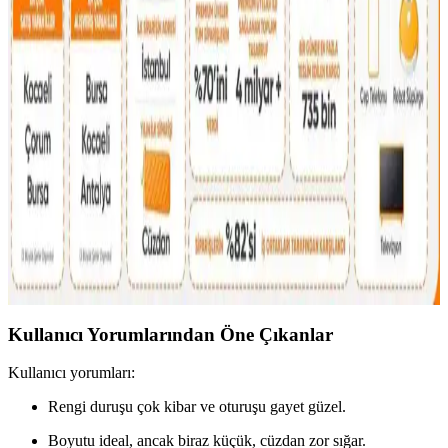
vurgulanıyor.
Kişisel Özelliklerle Çanta Seçimi: İsim, İnisiyal ve
Anlamlı Detayların Önemi
İsim, inisiyal ve kişisel sembollerle bağlantılı çanta seçimi,
kullanıcıların kendilerini ifade etme biçimini yansıtır. Doğum yılı,
favori renk ve ilgi alanları da seçimleri etkiler.
2026 İlk Çeyrek Reddit Çanta Satış ve Takas
Piyasası İncelemesi ve Güvenlik Önlemleri
2026'nın ilk çeyreğinde Reddit'te çanta satış ve takasında kullanıcılar
ürün durumu, fiyatlandırma ve güvenli ödeme yöntemlerine dikkat
ediyor. Popüler markalar ve dolandırıcılık uyarıları öne çıkıyor.
Kullanıcı Yorumlarından Öne Çıkanlar
Kullanıcı yorumları:
Rengi duruşu çok kibar ve oturuşu gayet güzel.
Boyutu ideal, ancak biraz küçük, cüzdan zor sığar.