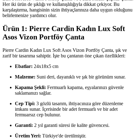
Her iki ürün de şıklığı ve kullanışlılığıyla dikkat çekiyor. Bu
karşılaştırma, hangisinin sizin ihtiyaçlarınıza daha uygun olduğunu
belirlemenize yardımcı olur.
Ürün 1: Pierre Cardin Kadın Lux Soft
Asos Vizon Portföy Çanta
Pierre Cardin Kadın Lux Soft Asos Vizon Portföy Çanta, şık ve
zarif bir tasarıma sahiptir. İşte bu çantanın öne çıkan özellikleri:
Ebatlar:
24x18x5 cm
Malzeme:
Suni deri, dayanıklı ve şık bir görünüm sunar.
Kapama Şekli:
Fermuarlı kapama, eşyalarınızı güvenle
saklamanızı sağlar.
Cep Tipi:
3 gözlü tasarım, ihtiyacınıza göre düzenleme
imkanı sunar. İçerisinde bir adet fermuarlı ve bir adet
fermuarsız cep bulunur.
Garanti:
2 yıl garanti süresi ile kalite güvencesi.
Üretim Yeri:
Türkiye'de üretilmiştir.