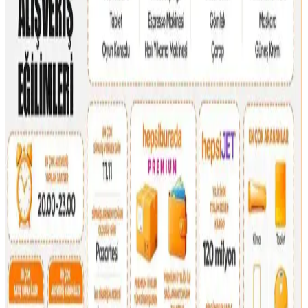
Dooney & Bourke Janine Çantası: Dayanıklı Deri
Tasarımı ve Piyasa Değeri Analizi
Dooney & Bourke Janine çantası, dayanıklı deri yapısı ve şık
tasarımıyla günlük kullanım ve seyahat için ideal. İkinci el
piyasasında uygun fiyatlı, manevi değeri yüksek bir seçenek sunar.
Çocukça Bulunan Çanta Tasarımları ve Stil
Algısının Sosyal ve Kültürel Boyutları
Çanta tasarımlarında renkli ve neşeli modellerin 'çocukça' algısı,
bireysel ifade ve kültürel farklılıklarla şekillenir. Stil, özgünlük ve
mutlulukla anlam kazanır.
16 Litrelik Kanken Sırt Çantasıyla 4 Gün 4 Gece
Minimalist Seyahat Planlama
16 litrelik Kanken sırt çantasıyla 4 gün 4 gece minimalist seyahat
için teknoloji, kişisel bakım ve giysi eşyalarının düzenli ve hafif
paketlenmesi anlatılıyor. Beden ve ihtiyaçlara göre esneklik
vurgulanıyor.
Kişisel Özelliklerle Çanta Seçimi: İsim, İnisiyal ve