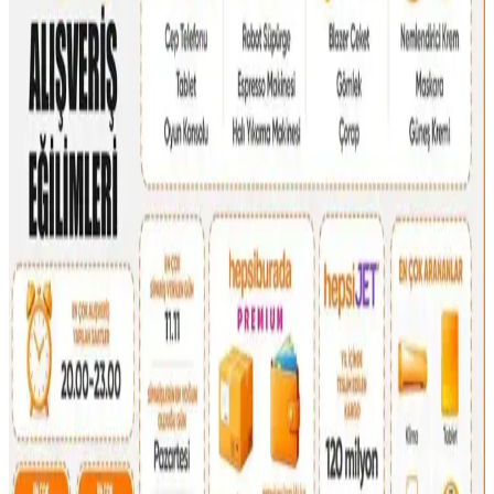
hayatın ihtiyaçlarına cevap verir. Markalar ve malzeme tercihleri
önemlidir.
Dooney & Bourke Janine Çantası: Dayanıklı Deri
Tasarımı ve Piyasa Değeri Analizi
Dooney & Bourke Janine çantası, dayanıklı deri yapısı ve şık
tasarımıyla günlük kullanım ve seyahat için ideal. İkinci el
piyasasında uygun fiyatlı, manevi değeri yüksek bir seçenek sunar.
Çocukça Bulunan Çanta Tasarımları ve Stil
Algısının Sosyal ve Kültürel Boyutları
Çanta tasarımlarında renkli ve neşeli modellerin 'çocukça' algısı,
bireysel ifade ve kültürel farklılıklarla şekillenir. Stil, özgünlük ve
mutlulukla anlam kazanır.
16 Litrelik Kanken Sırt Çantasıyla 4 Gün 4 Gece
Minimalist Seyahat Planlama
16 litrelik Kanken sırt çantasıyla 4 gün 4 gece minimalist seyahat
için teknoloji, kişisel bakım ve giysi eşyalarının düzenli ve hafif
paketlenmesi anlatılıyor. Beden ve ihtiyaçlara göre esneklik