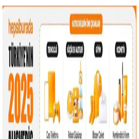
Çanta Koleksiyonları: Çeşitlilik, Kullanım Tercihleri
ve İkinci El Alışverişte Orijinallik
Çanta koleksiyonları farklı boyut, doku ve renklerle zenginleşir.
Kullanım sıklığına göre tercih edilen çantalar, koleksiyon yönetimi
ve ikinci el alışverişte orijinallik kontrolü önem taşır.
Fyro Levo 30L Sırt Çantası ile İş Seyahatlerinde Tek
Çanta Kullanımı ve Paketleme Stratejileri
Fyro Levo 30L sırt çantası, iş seyahatlerinde tek çanta konseptiyle
pratik paketleme ve taşınabilirlik sunar. Elektronik cihazlar,
kıyafetler ve kişisel eşyalar düzenli şekilde taşınabilir.
30'lu Yaşlardaki Anneler İçin Moda ve
Fonksiyonellik Dengesinde El Çantası Seçimi
30'lu yaşlardaki anneler için el çantası seçimi, modaya uygunluk,
dayanıklılık ve fonksiyonelliği bir arada sunan modellerle günlük
hayatın ihtiyaçlarına cevap verir. Markalar ve malzeme tercihleri
önemlidir.