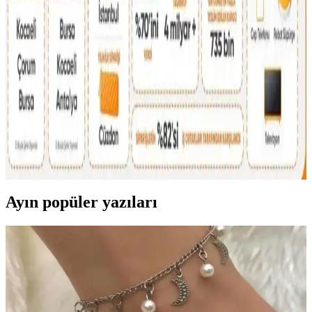
Anlamlı Detayların Önemi
İsim, inisiyal ve kişisel sembollerle bağlantılı çanta seçimi,
kullanıcıların kendilerini ifade etme biçimini yansıtır. Doğum yılı,
favori renk ve ilgi alanları da seçimleri etkiler.
2026 İlk Çeyrek Reddit Çanta Satış ve Takas
Piyasası İncelemesi ve Güvenlik Önlemleri
2026'nın ilk çeyreğinde Reddit'te çanta satış ve takasında kullanıcılar
ürün durumu, fiyatlandırma ve güvenli ödeme yöntemlerine dikkat
ediyor. Popüler markalar ve dolandırıcılık uyarıları öne çıkıyor.
Ayın popüler yazıları