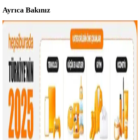
Ayrıca Bakınız
Çanta Koleksiyonları: Çeşitlilik, Kullanım Tercihleri
ve İkinci El Alışverişte Orijinallik
Çanta koleksiyonları farklı boyut, doku ve renklerle zenginleşir.
Kullanım sıklığına göre tercih edilen çantalar, koleksiyon yönetimi
ve ikinci el alışverişte orijinallik kontrolü önem taşır.
Fyro Levo 30L Sırt Çantası ile İş Seyahatlerinde Tek
Çanta Kullanımı ve Paketleme Stratejileri
Fyro Levo 30L sırt çantası, iş seyahatlerinde tek çanta konseptiyle
pratik paketleme ve taşınabilirlik sunar. Elektronik cihazlar,
kıyafetler ve kişisel eşyalar düzenli şekilde taşınabilir.
30'lu Yaşlardaki Anneler İçin Moda ve
Fonksiyonellik Dengesinde El Çantası Seçimi
30'lu yaşlardaki anneler için el çantası seçimi, modaya uygunluk,
dayanıklılık ve fonksiyonelliği bir arada sunan modellerle günlük