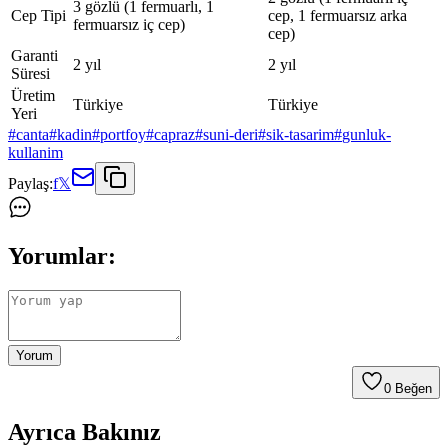
3 gözlü (1 fermuarlı, 1
Cep Tipi
cep, 1 fermuarsız arka
fermuarsız iç cep)
cep)
Garanti
2 yıl
2 yıl
Süresi
Üretim
Türkiye
Türkiye
Yeri
#
canta
#
kadin
#
portfoy
#
capraz
#
suni-deri
#
sik-tasarim
#
gunluk-
kullanim
Paylaş:
f
𝕏
Yorumlar:
Yorum
0
Beğen
Ayrıca Bakınız