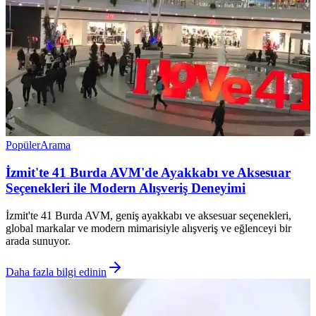
Popüler
Arama
İzmit'te 41 Burda AVM'de Ayakkabı ve Aksesuar
Seçenekleri ile Modern Alışveriş Deneyimi
İzmit'te 41 Burda AVM, geniş ayakkabı ve aksesuar seçenekleri,
global markalar ve modern mimarisiyle alışveriş ve eğlenceyi bir
arada sunuyor.
Daha fazla bilgi edinin