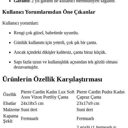
Garanti:
2 yıl garanti ile kullanıcı memnuniyeti sağlanır.
Kullanıcı Yorumlarından Öne Çıkanlar
Kullanıcı yorumları:
Rengi çok güzel, babetimle uyumlu.
Günlük kullanım için yeterli, çok şık bir çanta.
Ancak içindeki dikişler kalitesiz, çanta biraz küçük.
Sapı fazla uzun ve kullanışlılık açısından tek gözlü olması
dezavantajdır.
Ürünlerin Özellik Karşılaştırması
Pierre Cardin Kadın Lux Soft
Pierre Cardin Pudra Kadın
Özellik
Asos Vizon Portföy Çanta
Çapraz Çanta
Ebatlar
24x18x5 cm
23x17x9 cm
Malzeme
Suni deri
Suni deri
Kapama
Fermuarlı
Fermuarlı
Şekli
2 gözlü (1 fermuarlı iç