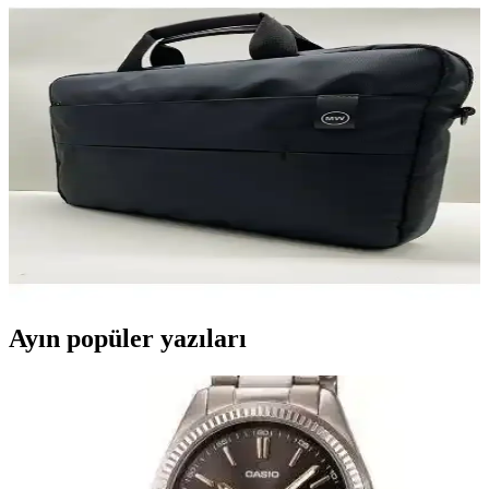
PLM Canyoncase Notebook Çantası 13-14 İnç Şık
ve Fonksiyonel Tasarım Özellikleri
PLM Canyoncase Notebook Çantası 13-14, şık görünüm ve
fonksiyonellik sunar. Dayanıklı polyester malzeme, uygun boyut ve
pratik detaylarla günlük ve iş kullanımı için ideal bir seçenektir.
Moda West Unisex Siyah 15.6 İnç Laptop Çantası
Geniş İç Hacim ve Şık Tasarım
Moda West'in siyah unisex 15.6 inç laptop çantası, geniş iç hacmi,
dayanıklı polyester malzemesi ve şık tasarımıyla günlük ve iş
kullanımı için ideal, güvenli ve pratik bir seçenektir.
Ayın popüler yazıları