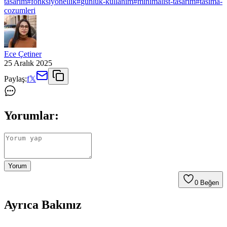
tasarim
#
fonksiyonellik
#
gunluk-kullanim
#
minimalist-tasarim
#
tasima-
cozumleri
Ece Çetiner
25 Aralık 2025
Paylaş:
f
𝕏
Yorumlar:
Yorum
0
Beğen
Ayrıca Bakınız