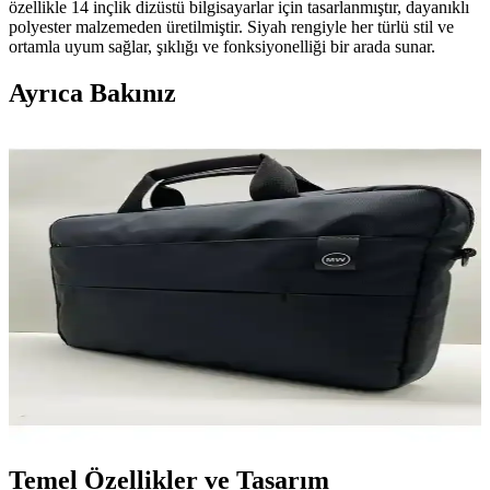
özellikle 14 inçlik dizüstü bilgisayarlar için tasarlanmıştır, dayanıklı
polyester malzemeden üretilmiştir. Siyah rengiyle her türlü stil ve
ortamla uyum sağlar, şıklığı ve fonksiyonelliği bir arada sunar.
Ayrıca Bakınız
PLM Canyoncase Notebook Çantası 13-14 İnç Şık
ve Fonksiyonel Tasarım Özellikleri
PLM Canyoncase Notebook Çantası 13-14, şık görünüm ve
fonksiyonellik sunar. Dayanıklı polyester malzeme, uygun boyut ve
pratik detaylarla günlük ve iş kullanımı için ideal bir seçenektir.
Moda West Unisex Siyah 15.6 İnç Laptop Çantası
Geniş İç Hacim ve Şık Tasarım
Moda West'in siyah unisex 15.6 inç laptop çantası, geniş iç hacmi,
dayanıklı polyester malzemesi ve şık tasarımıyla günlük ve iş
kullanımı için ideal, güvenli ve pratik bir seçenektir.
Temel Özellikler ve Tasarım