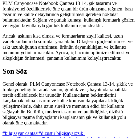
PLM Canyoncase Notebook Çantası 13-14, şık tasarımı ve
fonksiyonel özellikleriyle öne çıkan bir ürün olmasına rağmen, bazı
tasarım ve kalite detaylarında geliştirilmesi gereken noktalar
bulunmaktadır. Sağlam ve parlak kumaşı, kullanışlı fermuarlı gözleri
ve uygun boyutlarıyla günlük kullanım için idealdir.
Ancak, askının kısa olması ve fermuarların zayıf kalitesi, uzun
vadeli kullanımda sorunlar yaratabilir. Dikişlerin güçlendirilmesi ve
askı uzunluğunun artırılması, ürünün dayanıklılığını ve kullanıcı
memnuniyetini artıracaktır. Ayrıca, iç hacmin optimize edilmesi ve
sıkışıklığın önlenmesi, çantanın kullanımını kolaylaştıracaktır.
Son Söz
Genel olarak, PLM Canyoncase Notebook Çantası 13-14, şıklık ve
fonksiyonelliği bir arada sunan, günlük ve iş hayatında rahatlıkla
tercih edilebilecek bir üründür. Kullanıcıların beklentilerini
karşılamak adına tasarım ve kalite konusunda yapılacak küçük
iyileştirmelerle, daha uzun süreli ve memnun edici bir kullanım
sağlayabilir. Bu ürün, modern tasarımı ve pratikliğiyle, dizüstü
bilgisayar taşıma ihtiyaçlarını karşılamanın şık ve kullanışlı yolu
olarak öne çıkmaktadır.
#
bilgisayar-cantasi
#
dizustu-bilgisayar
#
sik-