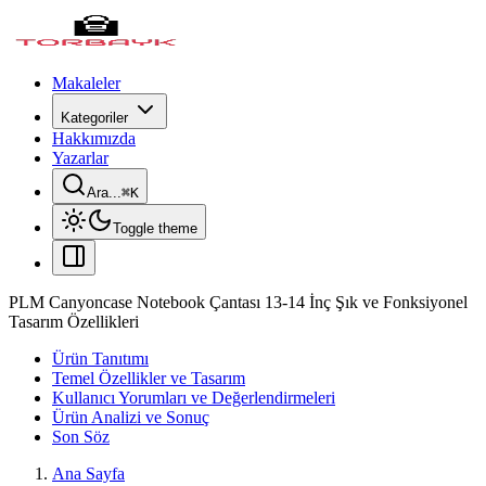
Makaleler
Kategoriler
Hakkımızda
Yazarlar
Ara...
⌘
K
Toggle theme
PLM Canyoncase Notebook Çantası 13-14 İnç Şık ve Fonksiyonel
Tasarım Özellikleri
Ürün Tanıtımı
Temel Özellikler ve Tasarım
Kullanıcı Yorumları ve Değerlendirmeleri
Ürün Analizi ve Sonuç
Son Söz
Ana Sayfa