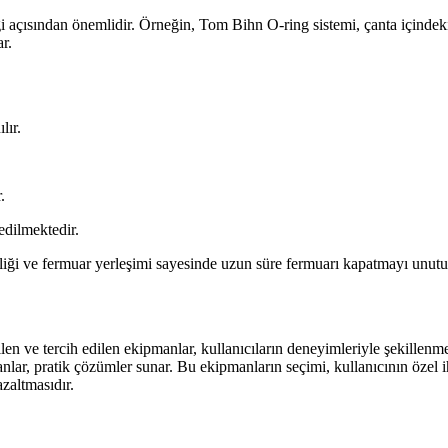
ği açısından önemlidir. Örneğin, Tom Bihn O-ring sistemi, çanta içindek
r.
lır.
.
edilmektedir.
liği ve fermuar yerleşimi sayesinde uzun süre fermuarı kapatmayı unut
rilen ve tercih edilen ekipmanlar, kullanıcıların deneyimleriyle şekillen
lar, pratik çözümler sunar. Bu ekipmanların seçimi, kullanıcının özel ih
zaltmasıdır.