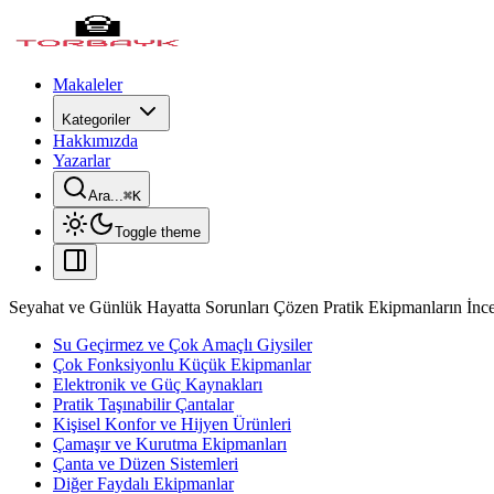
Makaleler
Kategoriler
Hakkımızda
Yazarlar
Ara...
⌘
K
Toggle theme
Seyahat ve Günlük Hayatta Sorunları Çözen Pratik Ekipmanların İnc
Su Geçirmez ve Çok Amaçlı Giysiler
Çok Fonksiyonlu Küçük Ekipmanlar
Elektronik ve Güç Kaynakları
Pratik Taşınabilir Çantalar
Kişisel Konfor ve Hijyen Ürünleri
Çamaşır ve Kurutma Ekipmanları
Çanta ve Düzen Sistemleri
Diğer Faydalı Ekipmanlar