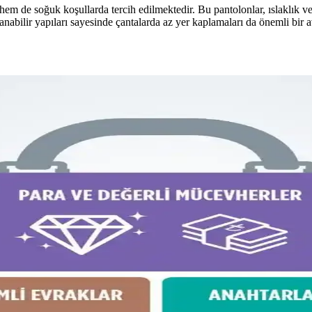
 hem de soğuk koşullarda tercih edilmektedir. Bu pantolonlar, ıslaklık
anabilir yapıları sayesinde çantalarda az yer kaplamaları da önemli bir a
Çanta Kullanımı ve Paketleme Stratejileri
k paketleme ve taşınabilirlik sunar. Elektronik cihazlar, kıyafetler ve kiş
rımı ve Piyasa Değeri Analizi
la günlük kullanım ve seyahat için ideal. İkinci el piyasasında uygun f
Konseptinde Kullanım İncelemesi
at konseptindeki rolleri incelenerek, ideal çanta seçimi ve fonksiyonellik
nimalist Seyahat Planlama
teknoloji, kişisel bakım ve giysi eşyalarının düzenli ve hafif paketlenme
e Hafif ve Verimli Paketleme