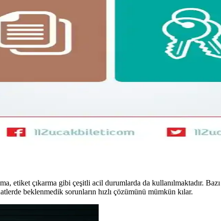
f ve düzenli paketleme yöntemleri, ergonomik özellikler ve seyahat dene
OneBag Seyahat Çantası İncelemesi
3-7 günlük seyahatler için ideal. Şehir içi ve doğa yürüyüşlerinde prat
fif Sırt Çantası ve Kıyafet Seçimi
yafet ve hafif sırt çantası hazırlığı detayları. Nem çekici kumaşlar yeri
antası Tercihi: Hava Yolu Kısıtlamaları ve Konfor
30L sırt çantası arasındaki avantajlar, hava yolu kısıtlamaları ve taşıma
, etiket çıkarma gibi çeşitli acil durumlarda da kullanılmaktadır. Bazı k
yahatlerde beklenmedik sorunların hızlı çözümünü mümkün kılar.