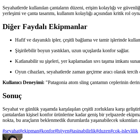
Seyahatlerde kullanılan çantaların düzeni, erişim kolaylığı ve güvenli
yerleşimi ve çanta tasarımı, kullanım kolaylığı açısından kritik rol oyna
Diğer Faydalı Ekipmanlar
Hafif ve dayanıklı ipler, çeşitli bağlama ve tamir işlerinde kullanı
Şişirilebilir boyun yastıkları, uzun uçuşlarda konfor sağlar.
Katlanabilir su şişeleri, yer kaplamadan sıvı taşıma imkanı sunar
Oyun cihazları, seyahatlerde zaman geçirme aracı olarak tercih 
Kullanıcı Deneyimi:
"Patagonia atom sling çantamın ceplerinin derin
Sonuç
Seyahat ve günlük yaşamda karşılaşılan çeşitli zorluklara karşı gelişti
çantalardan kişisel konfor ürünlerine kadar geniş bir yelpazede ekipman
nokta, bu araçların beklenmedik durumlarda yaşanabilecek sıkıntıları a
#
seyahat
#
ekipman
#
konfor
#
hijyen
#
tasinabilirlik
#
duzen
#
cok-islevlilik