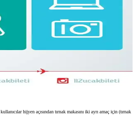
yimleri detaylandırılıyor.
ik kullanım sunar, ancak yağmurda ek önlem gerekebilir.
ne sentetik tercihleri ve çok amaçlı ayakkabılar öneriliyor.
 konforu açısından karşılaştırılıyor.
ullanıcılar hijyen açısından tırnak makasını iki ayrı amaç için (tırnak