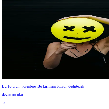
Bu 10 ürün, görenlere 'Bu kişi işini biliyor' dedirtecek
devamını oku