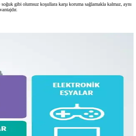
 ve soğuk gibi olumsuz koşullara karşı koruma sağlamakla kalmaz, aynı
vantajdır.
isel eşyalar düzenli şekilde taşınabilir.
iyatlı, manevi değeri yüksek bir seçenek sunar.
 dengesi üzerine kapsamlı bilgiler sunulmaktadır.
si anlatılıyor. Beden ve ihtiyaçlara göre esneklik vurgulanıyor.