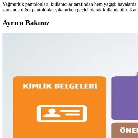
Yağmurluk pantolonları, kullanıcılar tarafından hem yağışlı havalarda
zamanda diğer pantolonlar yıkanırken geçici olarak kullanılabilir. Katl
Ayrıca Bakınız
Fyro Levo 30L Sırt Çantası ile İş Seyahatlerinde Tek 
Fyro Levo 30L sırt çantası, iş seyahatlerinde tek çanta konseptiyle prati
Dooney & Bourke Janine Çantası: Dayanıklı Deri Tasa
Dooney & Bourke Janine çantası, dayanıklı deri yapısı ve şık tasarımıy
Çoklu Sırt Çantası Koleksiyonu ve Onebag Seyahat 
Çeşitli sırt çantalarının kullanım alanları, özellikleri ve onebag seyah
16 Litrelik Kanken Sırt Çantasıyla 4 Gün 4 Gece Mi
16 litrelik Kanken sırt çantasıyla 4 gün 4 gece minimalist seyahat için 
Fjällräven Kånken 16L ile 15 Günlük Yaz Seyahatind