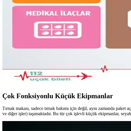
Fjällräven Kånken 16L sırt çantasıyla 15 günlük yaz seyahati için hafi
Gossamer Gear Vagabond Jet: Hafif ve Fonksiyonel 
Gossamer Gear Vagabond Jet, hafifliği ve koruyucu laptop bölmesiyle 
Bolivya Seyahati İçin Çok İklim Koşullarına Uygun Ha
Bolivya seyahati için 17 günlük çok iklim koşullarına uygun katmanlı kı
22.5L ve Kişisel Eşya ile Seyahat veya Tek 30L Sırt Ç
Seyahatlerde 22.5L sırt çantası ve kişisel eşya kombinasyonu ile tek 28-
Çok Fonksiyonlu Küçük Ekipmanlar
Tırnak makası, sadece tırnak bakımı için değil, aynı zamanda paket açma
ve diğer işler) taşımaktadır. Bu tür çok işlevli küçük ekipmanlar, se