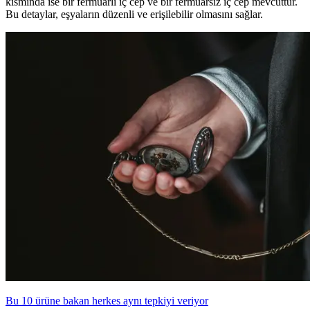
kısmında ise bir fermuarlı iç cep ve bir fermuarsız iç cep mevcuttur.
Bu detaylar, eşyaların düzenli ve erişilebilir olmasını sağlar.
Bu 10 ürüne bakan herkes aynı tepkiyi veriyor