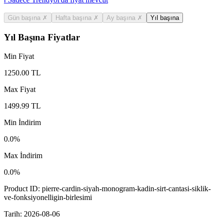
Gün başına
✗
Hafta başına
✗
Ay başına
✗
Yıl başına
Yıl Başına Fiyatlar
Min Fiyat
1250.00
TL
Max Fiyat
1499.99
TL
Min İndirim
0.0
%
Max İndirim
0.0
%
Product ID:
pierre-cardin-siyah-monogram-kadin-sirt-cantasi-siklik-
ve-fonksiyonelligin-birlesimi
Tarih:
2026-08-06