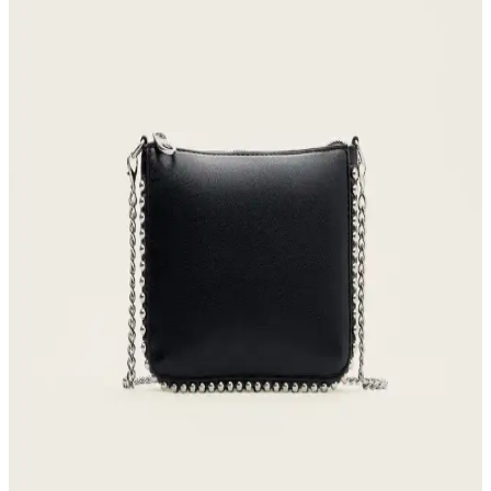
Hammer Jack Peru Hakiki Deri Kadın Spor
Ayakkabısı Günlük Kullanım ve Tasarım Özellikleri
Hammer Jack Peru hakiki deri kadın spor ayakkabısı, çeşitli renk
seçenekleriyle rahatlık ve şıklık sunar, dayanıklı yapısı ve uygun
fiyatıyla günlük kullanım için ideal bir tercih.
Luminos Butik Kadın Siyah Ponponlu Kulaklıklı
Şapka ve Bere Karşılaştırması
Luminos Butik'in siyah ponponlu kulaklıklı şapkası ve kışı ısıtan
bere, şıklık ve sıcaklığı bir arada sunar. Her iki ürün de kadınlar için
tasarlanmış, konforlu ve şık seçeneklerdir.
Kadın Beyaz Sneakers Karşılaştırması: Konfor ve
Şıklık İçin En İyi Seçenekler 75-90 karakter
Bu karşılaştırmada, Lumberjack ve U.S. Polo Assn. kadın beyaz
sneaker modellerinin özellikleri, kullanıcı yorumları ve kullanım
alanları detaylı şekilde inceleniyor.
Denizli Kardelen Butik Panama Kadın Plaj Şapkası