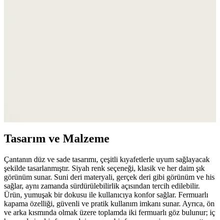
Şıklık ve Koruma Bir Arada
Kardelen Butik Denizli Panama kadın plaj şapkası, doğal renkleri ve
hafif yapısıyla güneşten koruyan şık bir aksesuar, tüm yaşlara uygun
ve dayanıklı tasarımıyla yazın vazgeçilmezi olur.
Stradivarius Mini Boncuklu Çanta: Şık ve
Fonksiyonel Günlük Aksesuar Seçeneği
Şık tasarımı ve dayanıklı malzemeleriyle öne çıkan Stradivarius mini
boncuklu çanta, hafifliği ve geniş iç hacmiyle günlük kullanım için
ideal. Zarif leopar deseniyle her kıyafete uyum sağlar.
Tasarım ve Malzeme
Çantanın düz ve sade tasarımı, çeşitli kıyafetlerle uyum sağlayacak
şekilde tasarlanmıştır. Siyah renk seçeneği, klasik ve her daim şık
görünüm sunar. Suni deri materyali, gerçek deri gibi görünüm ve his
sağlar, aynı zamanda sürdürülebilirlik açısından tercih edilebilir.
Ürün, yumuşak bir dokusu ile kullanıcıya konfor sağlar. Fermuarlı
kapama özelliği, güvenli ve pratik kullanım imkanı sunar. Ayrıca, ön
ve arka kısmında olmak üzere toplamda iki fermuarlı göz bulunur; iç