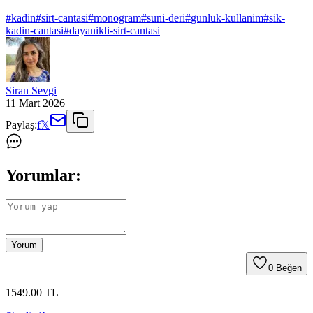
#
kadin
#
sirt-cantasi
#
monogram
#
suni-deri
#
gunluk-kullanim
#
sik-
kadin-cantasi
#
dayanikli-sirt-cantasi
Siran Sevgi
11 Mart 2026
Paylaş:
f
𝕏
Yorumlar:
Yorum
0
Beğen
1549
.00
TL