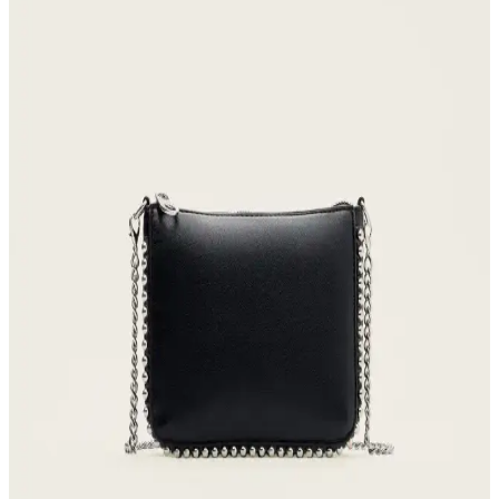
Armine'nin gri noktalı desenli kadın küçük boy cüzdanı, şıklık ve
fonksiyonelliği bir araya getiriyor, günlük kullanım ve şık görünüm
için ideal bir aksesuar.
Hammer Jack Peru Hakiki Deri Kadın Spor
Ayakkabısı Günlük Kullanım ve Tasarım Özellikleri
Hammer Jack Peru hakiki deri kadın spor ayakkabısı, çeşitli renk
seçenekleriyle rahatlık ve şıklık sunar, dayanıklı yapısı ve uygun
fiyatıyla günlük kullanım için ideal bir tercih.
Luminos Butik Kadın Siyah Ponponlu Kulaklıklı
Şapka ve Bere Karşılaştırması
Luminos Butik'in siyah ponponlu kulaklıklı şapkası ve kışı ısıtan
bere, şıklık ve sıcaklığı bir arada sunar. Her iki ürün de kadınlar için
tasarlanmış, konforlu ve şık seçeneklerdir.
Kadın Beyaz Sneakers Karşılaştırması: Konfor ve
Şıklık İçin En İyi Seçenekler 75-90 karakter
Bu karşılaştırmada, Lumberjack ve U.S. Polo Assn. kadın beyaz
sneaker modellerinin özellikleri, kullanıcı yorumları ve kullanım