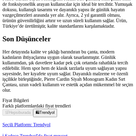
de fonksiyonellik arayan kullanıcılar için ideal bir tercihtir. Yumuşak
dokusu, kullanışlı tasarımı ve dayanıklı yapısı ile günlük hayatın
vazgeçilmezleri arasında yer alır. Ayrıca, 2 yıl garantili olması,
ürünün güvenilirliğini artırır ve uzun süreli kullanım sağlar. Ürün,
Türkiye’de üretilmiştir, kalite standartlarını karşılamaktadır.
Son Düşünceler
Her detayında kalite ve şıklığı barındıran bu çanta, modern
kadınların ihtiyaçlarına uygun olarak tasarlanmıştır. Günlük
kullanımdan, şık davetlere kadar pek çok ortamda rahatlıkla tercih
edilebilir. Hem spor hem de klasik tarzlarla uyum sağlayan yapısı
sayesinde, her kıyafete uyum sağlar. Dayanıklı malzeme ve özenli
işçilikle birleştiğinde, Pierre Cardin Siyah Monogram Kadın Sırt
Çantası, uzun vadeli kullanım ve estetik açıdan mükemmel bir seçim
olur.
Fiyat Bilgileri
Farklı platformlardaki fiyat trendleri
🛒
Hepsiburada
🛍️
Trendyol
Seçili Platform:
Trendyol
ℹ️ Sadece Trendyol'da fiyat mevcut