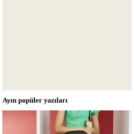
alanları detaylı şekilde inceleniyor.
Denizli Kardelen Butik Panama Kadın Plaj Şapkası
Şıklık ve Koruma Bir Arada
Kardelen Butik Denizli Panama kadın plaj şapkası, doğal renkleri ve
hafif yapısıyla güneşten koruyan şık bir aksesuar, tüm yaşlara uygun
ve dayanıklı tasarımıyla yazın vazgeçilmezi olur.
Stradivarius Mini Boncuklu Çanta: Şık ve
Fonksiyonel Günlük Aksesuar Seçeneği
Şık tasarımı ve dayanıklı malzemeleriyle öne çıkan Stradivarius mini
boncuklu çanta, hafifliği ve geniş iç hacmiyle günlük kullanım için
ideal. Zarif leopar deseniyle her kıyafete uyum sağlar.
Ayın popüler yazıları