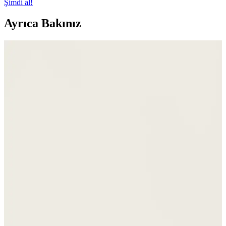
Şimdi al!
Ayrıca Bakınız
Huckberry'nin One Bag Seyahat Rehberi: Teknikler
ve Ekipman Üzerine Eleştirel Bir Değerlendirme
Huckberry'nin One Bag seyahat rehberi, ekipman odaklı yaklaşımı
ve kadın seyahatçileri yeterince temsil etmemesi nedeniyle
eleştiriliyor. Doğru seyahat teknikleri ve minimalizm ön planda
olmalı.
Kadınlar İçin Renkli ve Fonksiyonel 20 Litre
Kapasiteli Sırt Çantaları Seçenekleri
Kadınlar için 20 litre kapasiteli sırt çantalarında canlı renkler ve
fonksiyonellik ön planda. Cotopaxi, Bellroy, Timbuk2 gibi markalar
renk ve konforu bir arada sunuyor.
Armine Gri Noktalı Desenli Kadın Küçük Boy
Cüzdan Şıklık ve İşlevselliğin Birleşimi