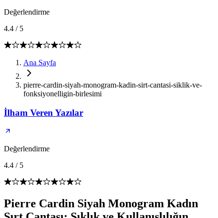
Değerlendirme
4.4
/
5
Ana Sayfa
pierre-cardin-siyah-monogram-kadin-sirt-cantasi-siklik-ve-
fonksiyonelligin-birlesimi
İlham Veren Yazılar
Değerlendirme
4.4
/
5
Pierre Cardin Siyah Monogram Kadın
Sırt Çantası: Şıklık ve Kullanışlılığın