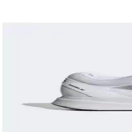
Seyahatler İçin Çok Amaçlı Ayakkabı Seçimi: Konfor,
Seyahatlerde şehir içi yürüyüş, hafif koşu ve dayanıklılık için ideal ço
Puma Shuffle 309668-25 Erkek Günlük ve Spor Kul
Puma Shuffle 309668-25, hafif yastıklama ve dayanıklı taban özellikleri
Adidas TERREX ve Salomon X-Adventure GORE-TEX 
İki popüler outdoor ve koşu ayakkabısı olan adidas TERREX ve Salomon 
Spor Yaparken Doğru Ayakkabı Seçimi ile Performansı
Spor sırasında uygun ayakkabı seçimi, performansı artırır, sakatlanma 
Nike React Miler Koşu ve Günlük Kullanım İçin Ko
Nike React Miler, üstün yastıklama ve destek sağlayan teknolojisiyle k
adidas RUNFALCON Kadın Koşu Ayakkabısı İnceleme
adidas RUNFALCON kadın koşu ayakkabısı, şık tasarımı ve yüksek konfo