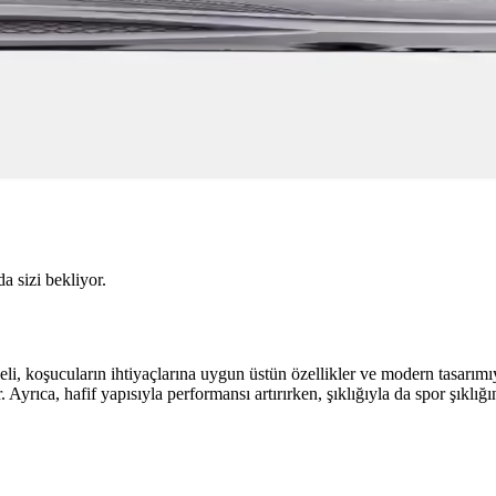
da sizi bekliyor.
oşucuların ihtiyaçlarına uygun üstün özellikler ve modern tasarımıyla d
yrıca, hafif yapısıyla performansı artırırken, şıklığıyla da spor şıklığı