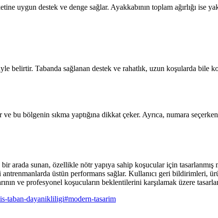
ine uygun destek ve denge sağlar. Ayakkabının toplam ağırlığı ise yakla
üyle belirtir. Tabanda sağlanan destek ve rahatlık, uzun koşularda bile 
r ve bu bölgenin sıkma yaptığına dikkat çeker. Ayrıca, numara seçerken 
da sunan, özellikle nötr yapıya sahip koşucular için tasarlanmış müke
antrenmanlarda üstün performans sağlar. Kullanıcı geri bildirimleri, ür
ının ve profesyonel koşucuların beklentilerini karşılamak üzere tasarlan
is-taban-dayanikliligi
#
modern-tasarim