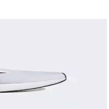
 modeller detaylı şekilde ele alınıyor.
yla öne çıkar.
etaylı karşılaştırıldı.
oğru malzeme kullanımı önemli detaylardır.
 sağlığını korur.
lük kullanım için ideal seçenekler sunuyor.