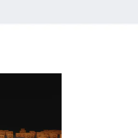
Seçenekler Rehberi
kında detaylı rehber. Doğru model seçimi, teknolojiler ve trendler ile 
rması: Performans ve Konfor Analizi
 kalıp ve kullanıcı geri bildirimleri detaylı analiz edilerek, günlük k