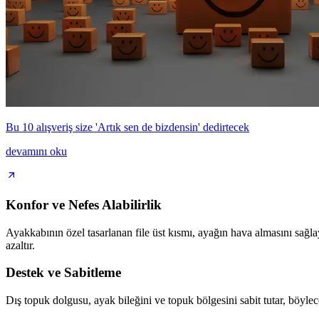
Bu 10 alışveriş size 'Artık sen de bizdensin' dedirtecek
devamını oku
Konfor ve Nefes Alabilirlik
Ayakkabının özel tasarlanan file üst kısmı, ayağın hava almasını sağlay
azaltır.
Destek ve Sabitleme
Dış topuk dolgusu, ayak bileğini ve topuk bölgesini sabit tutar, böylec