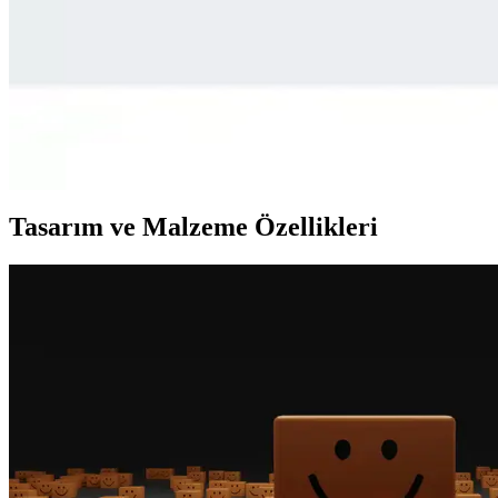
Runner Ayakkabıları: Performans ve Stil İçin Doğru 
Günümüzde spor ve günlük yaşamda popüler olan runner ayakkabıları hak
Adidas Duramo RC ve Nike Downshıfter 11 Karşılaştı
Adidas Duramo RC ve Nike Downshıfter 11 modellerinin malzeme, konfor,
Tasarım ve Malzeme Özellikleri