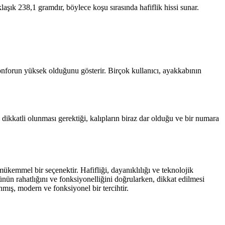
şık 238,1 gramdır, böylece koşu sırasında hafiflik hissi sunar.
konforun yüksek olduğunu gösterir. Birçok kullanıcı, ayakkabının
dikkatli olunması gerektiği, kalıpların biraz dar olduğu ve bir numara
mmel bir seçenektir. Hafifliği, dayanıklılığı ve teknolojik
ünün rahatlığını ve fonksiyonelliğini doğrularken, dikkat edilmesi
mış, modern ve fonksiyonel bir tercihtir.