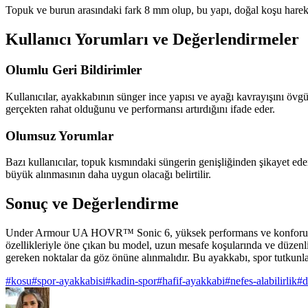
Topuk ve burun arasındaki fark 8 mm olup, bu yapı, doğal koşu hareket
Kullanıcı Yorumları ve Değerlendirmeler
Olumlu Geri Bildirimler
Kullanıcılar, ayakkabının sünger ince yapısı ve ayağı kavrayışını övg
gerçekten rahat olduğunu ve performansı artırdığını ifade eder.
Olumsuz Yorumlar
Bazı kullanıcılar, topuk kısmındaki süngerin genişliğinden şikayet ede
büyük alınmasının daha uygun olacağı belirtilir.
Sonuç ve Değerlendirme
Under Armour UA HOVR™ Sonic 6, yüksek performans ve konforu bir ara
özellikleriyle öne çıkan bu model, uzun mesafe koşularında ve düzenli 
gereken noktalar da göz önüne alınmalıdır. Bu ayakkabı, spor tutkunlar
#
kosu
#
spor-ayakkabisi
#
kadin-spor
#
hafif-ayakkabi
#
nefes-alabilirlik
#
d