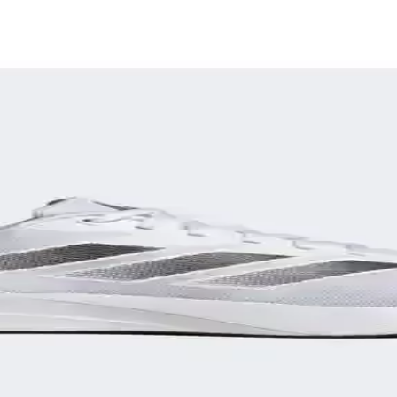
 Dayanıklılık ve Kullanım Önerileri
k amaçlı ayakkabı seçiminin zorlukları, kullanıcı deneyimleri ve önerilen
lanımına Uygun Ayakkabı
yle günlük ve spor aktivitelerinde konfor sağlar, şık ve pratik tasarımı
Erkek Koşu Ayakkabıları Karşılaştırması
X-Adventure, su geçirmezlik, hafiflik ve dayanıklılık gibi kriterlerle d
nızı Artırın ve Sakatlanma Riskini Azaltın
riskini azaltır ve konfor sağlar. Spor türüne göre ayakkabı seçimi ve d
nfor ve Performans Sunan Ayakkabı
oşu ve günlük kullanımda konforu artırır, performansı yükseltir ve ayak
si ve Performans Analizi
ruyla öne çıkıyor, dayanıklılığı ve teknik özellikleriyle spor ve gün