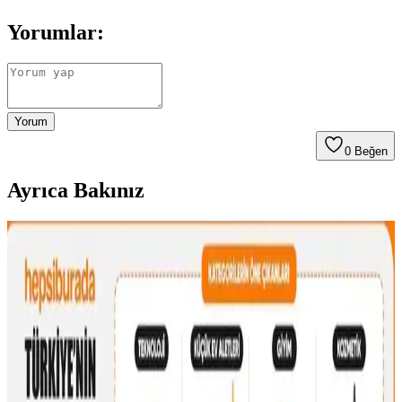
Yorumlar:
Yorum
0
Beğen
Ayrıca Bakınız
Çanta Koleksiyonları: Çeşitlilik, Kullanım Tercihleri
ve İkinci El Alışverişte Orijinallik
Çanta koleksiyonları farklı boyut, doku ve renklerle zenginleşir.
Kullanım sıklığına göre tercih edilen çantalar, koleksiyon yönetimi
ve ikinci el alışverişte orijinallik kontrolü önem taşır.
Fyro Levo 30L Sırt Çantası ile İş Seyahatlerinde Tek
Çanta Kullanımı ve Paketleme Stratejileri