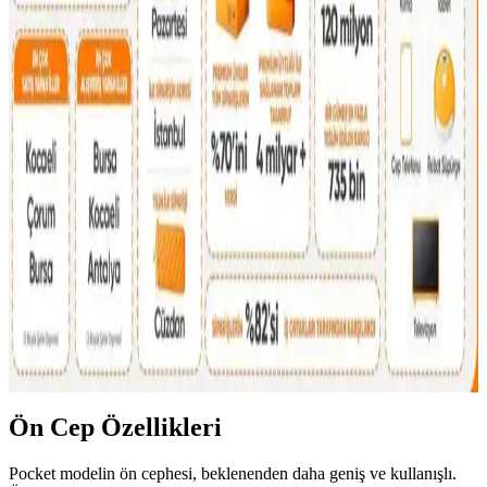
16 litrelik Kanken sırt çantasıyla 4 gün 4 gece minimalist seyahat
için teknoloji, kişisel bakım ve giysi eşyalarının düzenli ve hafif
paketlenmesi anlatılıyor. Beden ve ihtiyaçlara göre esneklik
vurgulanıyor.
Kişisel Özelliklerle Çanta Seçimi: İsim, İnisiyal ve
Anlamlı Detayların Önemi
İsim, inisiyal ve kişisel sembollerle bağlantılı çanta seçimi,
kullanıcıların kendilerini ifade etme biçimini yansıtır. Doğum yılı,
favori renk ve ilgi alanları da seçimleri etkiler.
2026 İlk Çeyrek Reddit Çanta Satış ve Takas
Piyasası İncelemesi ve Güvenlik Önlemleri
2026'nın ilk çeyreğinde Reddit'te çanta satış ve takasında kullanıcılar
ürün durumu, fiyatlandırma ve güvenli ödeme yöntemlerine dikkat
ediyor. Popüler markalar ve dolandırıcılık uyarıları öne çıkıyor.
Ön Cep Özellikleri
Pocket modelin ön cephesi, beklenenden daha geniş ve kullanışlı.