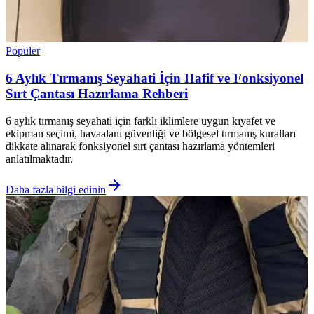
Popüler
6 Aylık Tırmanış Seyahati İçin Hafif ve Fonksiyonel
Sırt Çantası Hazırlama Rehberi
6 aylık tırmanış seyahati için farklı iklimlere uygun kıyafet ve
ekipman seçimi, havaalanı güvenliği ve bölgesel tırmanış kuralları
dikkate alınarak fonksiyonel sırt çantası hazırlama yöntemleri
anlatılmaktadır.
Daha fazla bilgi edinin