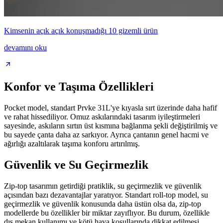
Kimsenin açık açık konuşmadığı 10 gizemli ürün
devamını oku
Konfor ve Taşıma Özellikleri
Pocket model, standart Prvke 31L'ye kıyasla sırt üzerinde daha hafif
ve rahat hissediliyor. Omuz askılarındaki tasarım iyileştirmeleri
sayesinde, askıların sırtın üst kısmına bağlanma şekli değiştirilmiş ve
bu sayede çanta daha az sarkıyor. Ayrıca çantanın genel hacmi ve
ağırlığı azaltılarak taşıma konforu artırılmış.
Güvenlik ve Su Geçirmezlik
Zip-top tasarımın getirdiği pratiklik, su geçirmezlik ve güvenlik
açısından bazı dezavantajlar yaratıyor. Standart roll-top model, su
geçirmezlik ve güvenlik konusunda daha üstün olsa da, zip-top
modellerde bu özellikler bir miktar zayıflıyor. Bu durum, özellikle
dış mekan kullanımı ve kötü hava koşullarında dikkat edilmesi