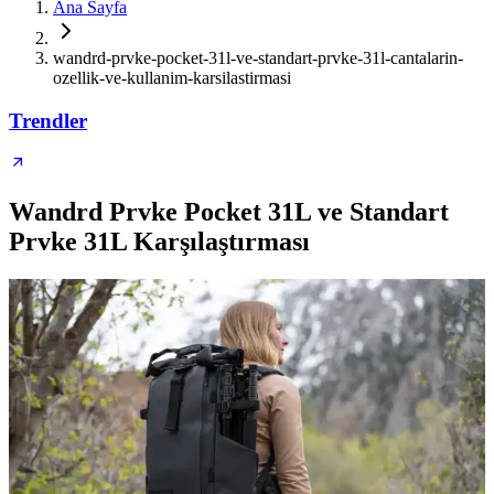
Ana Sayfa
wandrd-prvke-pocket-31l-ve-standart-prvke-31l-cantalarin-
ozellik-ve-kullanim-karsilastirmasi
Trendler
Wandrd Prvke Pocket 31L ve Standart
Prvke 31L Karşılaştırması