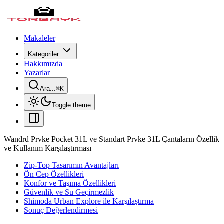
Makaleler
Kategoriler
Hakkımızda
Yazarlar
Ara...
⌘
K
Toggle theme
Wandrd Prvke Pocket 31L ve Standart Prvke 31L Çantaların Özellik
ve Kullanım Karşılaştırması
Zip-Top Tasarımın Avantajları
Ön Cep Özellikleri
Konfor ve Taşıma Özellikleri
Güvenlik ve Su Geçirmezlik
Shimoda Urban Explore ile Karşılaştırma
Sonuç Değerlendirmesi