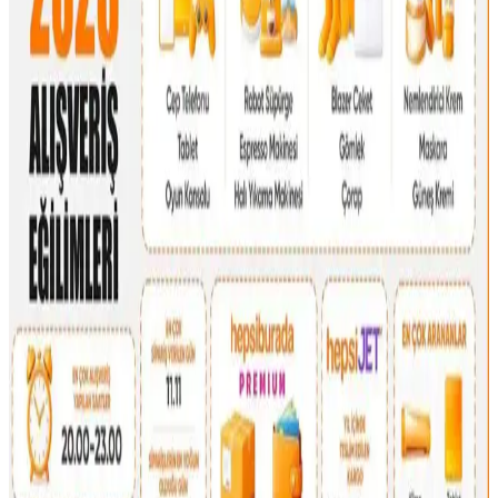
30'lu yaşlardaki anneler için el çantası seçimi, modaya uygunluk,
dayanıklılık ve fonksiyonelliği bir arada sunan modellerle günlük
hayatın ihtiyaçlarına cevap verir. Markalar ve malzeme tercihleri
önemlidir.
Dooney & Bourke Janine Çantası: Dayanıklı Deri
Tasarımı ve Piyasa Değeri Analizi
Dooney & Bourke Janine çantası, dayanıklı deri yapısı ve şık
tasarımıyla günlük kullanım ve seyahat için ideal. İkinci el
piyasasında uygun fiyatlı, manevi değeri yüksek bir seçenek sunar.
Çocukça Bulunan Çanta Tasarımları ve Stil
Algısının Sosyal ve Kültürel Boyutları
Çanta tasarımlarında renkli ve neşeli modellerin 'çocukça' algısı,
bireysel ifade ve kültürel farklılıklarla şekillenir. Stil, özgünlük ve
mutlulukla anlam kazanır.
16 Litrelik Kanken Sırt Çantasıyla 4 Gün 4 Gece
Minimalist Seyahat Planlama