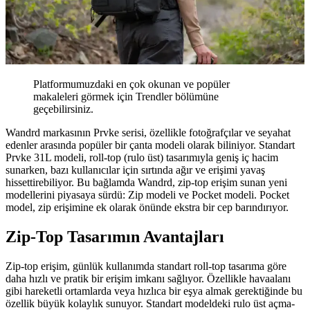
Platformumuzdaki en çok okunan ve popüler
makaleleri görmek için Trendler bölümüne
geçebilirsiniz.
Wandrd markasının Prvke serisi, özellikle fotoğrafçılar ve seyahat
edenler arasında popüler bir çanta modeli olarak biliniyor. Standart
Prvke 31L modeli, roll-top (rulo üst) tasarımıyla geniş iç hacim
sunarken, bazı kullanıcılar için sırtında ağır ve erişimi yavaş
hissettirebiliyor. Bu bağlamda Wandrd, zip-top erişim sunan yeni
modellerini piyasaya sürdü: Zip modeli ve Pocket modeli. Pocket
model, zip erişimine ek olarak önünde ekstra bir cep barındırıyor.
Zip-Top Tasarımın Avantajları
Zip-top erişim, günlük kullanımda standart roll-top tasarıma göre
daha hızlı ve pratik bir erişim imkanı sağlıyor. Özellikle havaalanı
gibi hareketli ortamlarda veya hızlıca bir eşya almak gerektiğinde bu
özellik büyük kolaylık sunuyor. Standart modeldeki rulo üst açma-