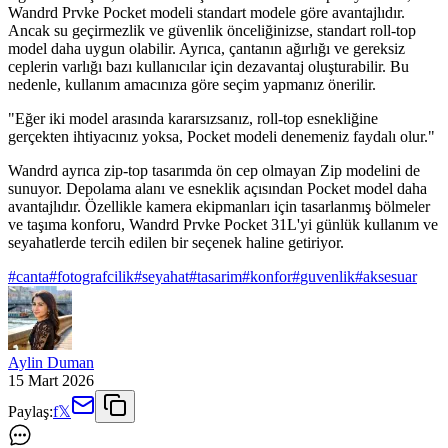
Wandrd Prvke Pocket modeli standart modele göre avantajlıdır.
Ancak su geçirmezlik ve güvenlik önceliğinizse, standart roll-top
model daha uygun olabilir. Ayrıca, çantanın ağırlığı ve gereksiz
ceplerin varlığı bazı kullanıcılar için dezavantaj oluşturabilir. Bu
nedenle, kullanım amacınıza göre seçim yapmanız önerilir.
"Eğer iki model arasında kararsızsanız, roll-top esnekliğine
gerçekten ihtiyacınız yoksa, Pocket modeli denemeniz faydalı olur."
Wandrd ayrıca zip-top tasarımda ön cep olmayan Zip modelini de
sunuyor. Depolama alanı ve esneklik açısından Pocket model daha
avantajlıdır. Özellikle kamera ekipmanları için tasarlanmış bölmeler
ve taşıma konforu, Wandrd Prvke Pocket 31L'yi günlük kullanım ve
seyahatlerde tercih edilen bir seçenek haline getiriyor.
#
canta
#
fotografcilik
#
seyahat
#
tasarim
#
konfor
#
guvenlik
#
aksesuar
Aylin Duman
15 Mart 2026
Paylaş:
f
𝕏