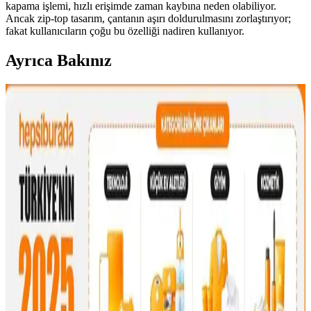
kapama işlemi, hızlı erişimde zaman kaybına neden olabiliyor.
Ancak zip-top tasarım, çantanın aşırı doldurulmasını zorlaştırıyor;
fakat kullanıcıların çoğu bu özelliği nadiren kullanıyor.
Ayrıca Bakınız
Çanta Koleksiyonları: Çeşitlilik, Kullanım Tercihleri
ve İkinci El Alışverişte Orijinallik
Çanta koleksiyonları farklı boyut, doku ve renklerle zenginleşir.
Kullanım sıklığına göre tercih edilen çantalar, koleksiyon yönetimi
ve ikinci el alışverişte orijinallik kontrolü önem taşır.
Fyro Levo 30L Sırt Çantası ile İş Seyahatlerinde Tek
Çanta Kullanımı ve Paketleme Stratejileri
Fyro Levo 30L sırt çantası, iş seyahatlerinde tek çanta konseptiyle
pratik paketleme ve taşınabilirlik sunar. Elektronik cihazlar,
kıyafetler ve kişisel eşyalar düzenli şekilde taşınabilir.
30'lu Yaşlardaki Anneler İçin Moda ve
Fonksiyonellik Dengesinde El Çantası Seçimi