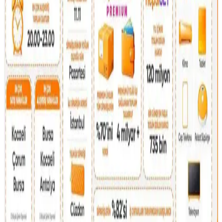
bireysel ifade ve kültürel farklılıklarla şekillenir. Stil, özgünlük ve
mutlulukla anlam kazanır.
16 Litrelik Kanken Sırt Çantasıyla 4 Gün 4 Gece
Minimalist Seyahat Planlama
16 litrelik Kanken sırt çantasıyla 4 gün 4 gece minimalist seyahat
için teknoloji, kişisel bakım ve giysi eşyalarının düzenli ve hafif
paketlenmesi anlatılıyor. Beden ve ihtiyaçlara göre esneklik
vurgulanıyor.
Kişisel Özelliklerle Çanta Seçimi: İsim, İnisiyal ve
Anlamlı Detayların Önemi
İsim, inisiyal ve kişisel sembollerle bağlantılı çanta seçimi,
kullanıcıların kendilerini ifade etme biçimini yansıtır. Doğum yılı,
favori renk ve ilgi alanları da seçimleri etkiler.
2026 İlk Çeyrek Reddit Çanta Satış ve Takas
Piyasası İncelemesi ve Güvenlik Önlemleri
2026'nın ilk çeyreğinde Reddit'te çanta satış ve takasında kullanıcılar
ürün durumu, fiyatlandırma ve güvenli ödeme yöntemlerine dikkat