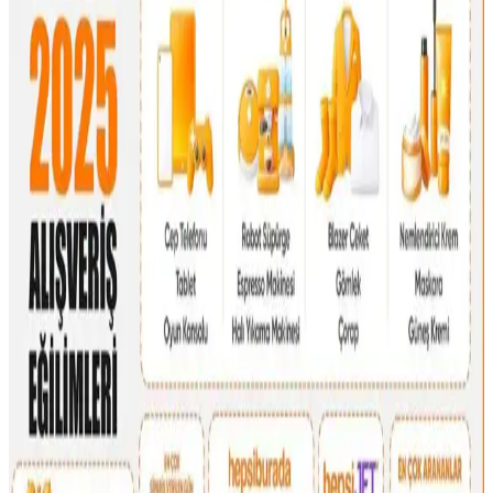
Fyro Levo 30L sırt çantası, iş seyahatlerinde tek çanta konseptiyle
pratik paketleme ve taşınabilirlik sunar. Elektronik cihazlar,
kıyafetler ve kişisel eşyalar düzenli şekilde taşınabilir.
30'lu Yaşlardaki Anneler İçin Moda ve
Fonksiyonellik Dengesinde El Çantası Seçimi
30'lu yaşlardaki anneler için el çantası seçimi, modaya uygunluk,
dayanıklılık ve fonksiyonelliği bir arada sunan modellerle günlük
hayatın ihtiyaçlarına cevap verir. Markalar ve malzeme tercihleri
önemlidir.
Dooney & Bourke Janine Çantası: Dayanıklı Deri
Tasarımı ve Piyasa Değeri Analizi
Dooney & Bourke Janine çantası, dayanıklı deri yapısı ve şık
tasarımıyla günlük kullanım ve seyahat için ideal. İkinci el
piyasasında uygun fiyatlı, manevi değeri yüksek bir seçenek sunar.
Çocukça Bulunan Çanta Tasarımları ve Stil
Algısının Sosyal ve Kültürel Boyutları
Çanta tasarımlarında renkli ve neşeli modellerin 'çocukça' algısı,