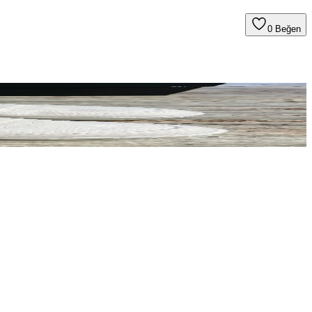
0
Beğen
ıların dürüstlüğü ve alıcıların dikkatli incelemesi önem taşıyor.