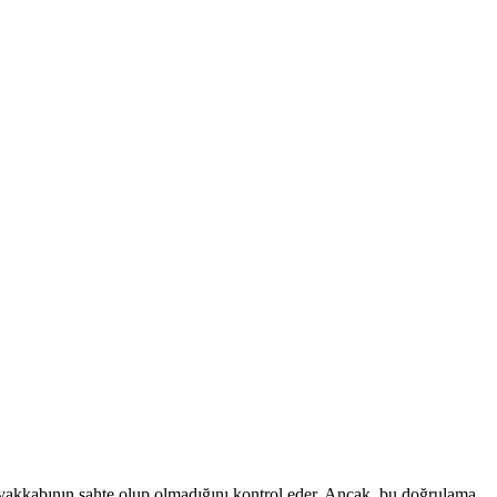
, ayakkabının sahte olup olmadığını kontrol eder. Ancak, bu doğrulama