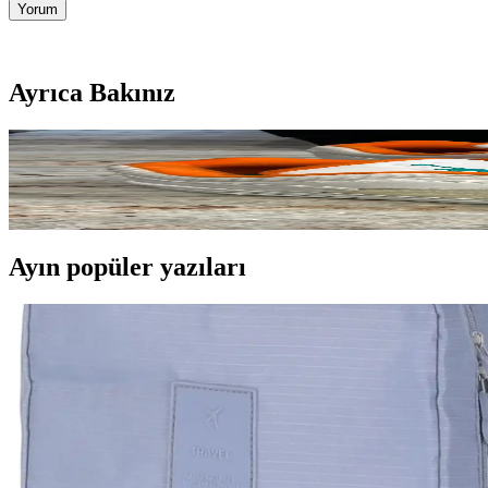
Yorum
Ayrıca Bakınız
Marka Yeni (DS) Ayakkabılar: Durumları ve Satışta K
Marka yeni (DS) ayakkabılar, özellikle canvas malzemelerde buruşma ve 
Ayın popüler yazıları