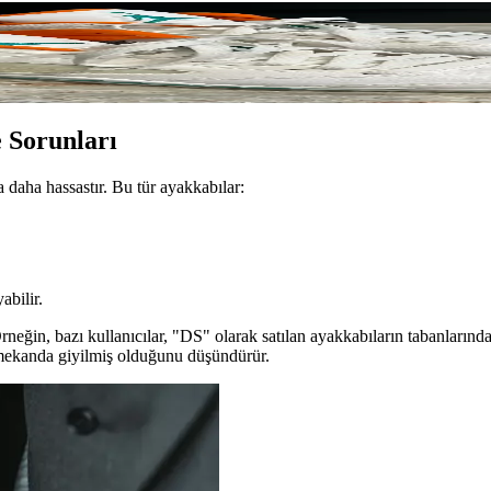
arşılaşılan Problemler
kirlenme nedeniyle gerçek durumlarıyla ilgili şüpheler yaratıyor. Satıc
 Sorunları
daha hassastır. Bu tür ayakkabılar:
abilir.
 Örneğin, bazı kullanıcılar, "DS" olarak satılan ayakkabıların tabanla
 mekanda giyilmiş olduğunu düşündürür.