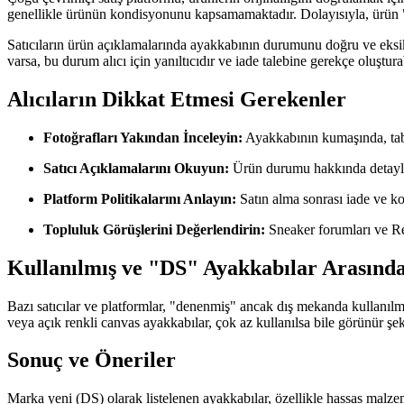
genellikle ürünün kondisyonunu kapsamamaktadır. Dolayısıyla, ürün "
Satıcıların ürün açıklamalarında ayakkabının durumunu doğru ve eksik
varsa, bu durum alıcı için yanıltıcıdır ve iade talebine gerekçe oluşturab
Alıcıların Dikkat Etmesi Gerekenler
Fotoğrafları Yakından İnceleyin:
Ayakkabının kumaşında, taba
Satıcı Açıklamalarını Okuyun:
Ürün durumu hakkında detaylı 
Platform Politikalarını Anlayın:
Satın alma sonrası iade ve ko
Topluluk Görüşlerini Değerlendirin:
Sneaker forumları ve Red
Kullanılmış ve "DS" Ayakkabılar Arasınd
Bazı satıcılar ve platformlar, "denenmiş" ancak dış mekanda kullanılm
veya açık renkli canvas ayakkabılar, çok az kullanılsa bile görünür ş
Sonuç ve Öneriler
Marka yeni (DS) olarak listelenen ayakkabılar, özellikle hassas malzeme