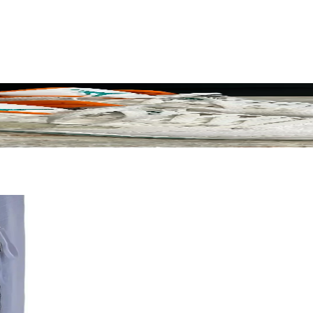
arşılaşılan Problemler
kirlenme nedeniyle gerçek durumlarıyla ilgili şüpheler yaratıyor. Satıc