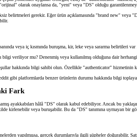
orijinal" olarak onaylansa da, "yeni" veya "DS" olduğu garantilenmeye
siz belirtmeleri gerekir. Eğer ürün açıklamasında "brand new" veya "D
ilir.
nında veya iç kısmında buruşma, kir, leke veya sararma belirtileri var
bilgi veriliyor mu? Denenmiş veya kullanılmış olduğuna dair herhangi 
şullar hakkında bilgi sahibi olun. Özellikle "authenticator" hizmetinin
dit gibi platformlarda benzer ürünlerin durumu hakkında bilgi toplayab
aki Fark
amış ayakkabıları hâlâ "DS" olarak kabul edebiliyor. Ancak bu yaklaşım,
ekilde kirlenebilir veya buruşabilir. Bu da "DS" tanımına uymayan bir gö
lerden yapılmışsa, gerçek durumlarıyla ilgili şüpheler doğurabilir. Satıc