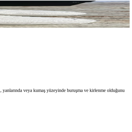
ıların dürüstlüğü ve alıcıların dikkatli incelemesi önem taşıyor.
rında, yanlarında veya kumaş yüzeyinde buruşma ve kirlenme olduğunu