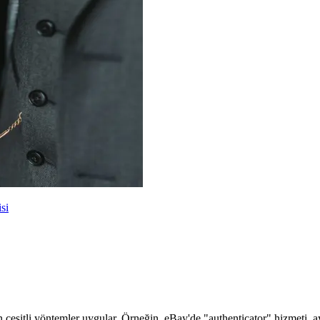
si
çin çeşitli yöntemler uygular. Örneğin, eBay'de "authenticator" hizmeti