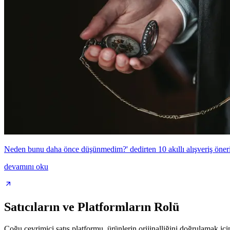
Neden bunu daha önce düşünmedim?' dedirten 10 akıllı alışveriş öneri
devamını oku
Satıcıların ve Platformların Rolü
Çoğu çevrimiçi satış platformu, ürünlerin orijinalliğini doğrulamak i