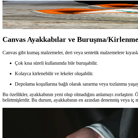
Marka Yeni (DS) Ayakkabılar: Durumları ve Satışta K
Marka yeni (DS) ayakkabılar, özellikle canvas malzemelerde buruşma ve 
Canvas Ayakkabılar ve Buruşma/Kirlenme
Canvas gibi kumaş malzemeler, deri veya sentetik malzemelere kıyasla 
Çok kısa süreli kullanımda bile buruşabilir.
Kolayca kirlenebilir ve lekeler oluşabilir.
Depolama koşullarına bağlı olarak sararma veya tozlanma yaşay
Bu özellikler, ayakkabının yeni olup olmadığını anlamayı zorlaştırır.
belirtmişlerdir. Bu durum, ayakkabının en azından denenmiş veya iç