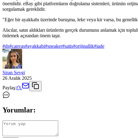
önemlidir. eBay gibi platformların doğrulama sistemleri, ürünün orijin
sorgulamak gereklidir.
"Eğer bir ayakkabı üzerinde buruşma, leke veya kir varsa, bu genell
Alıcılar, satın aldıkları ürünlerin gerçek durumunu anlamak için toplu
önlemek açısından önem taşır.
#
ds
#
canvas
#
ayakkabi
#
sneaker
#
satis
#
orijinallik
#
iade
Siran Sevgi
26 Aralık 2025
Paylaş:
f
𝕏
Yorumlar: