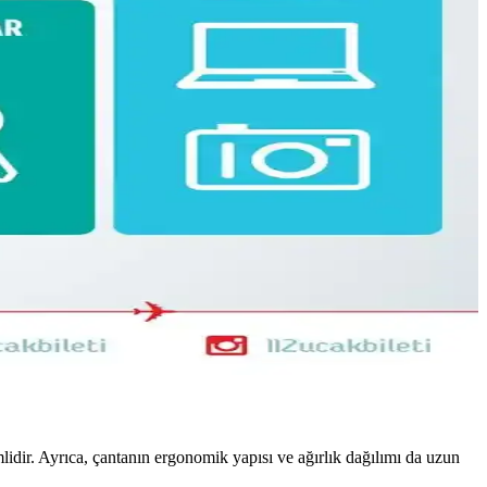
si anlatılıyor. Beden ve ihtiyaçlara göre esneklik vurgulanıyor.
yimleri detaylandırılıyor.
ik kullanım sunar, ancak yağmurda ek önlem gerekebilir.
ne sentetik tercihleri ve çok amaçlı ayakkabılar öneriliyor.
 konforu açısından karşılaştırılıyor.
lidir. Ayrıca, çantanın ergonomik yapısı ve ağırlık dağılımı da uzun