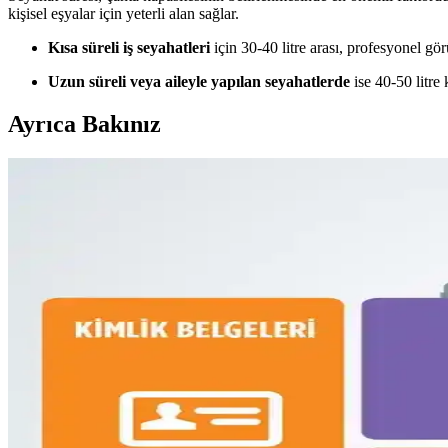
kişisel eşyalar için yeterli alan sağlar.
Kısa süreli iş seyahatleri
için 30-40 litre arası, profesyonel gö
Uzun süreli veya aileyle yapılan seyahatlerde
ise 40-50 litre 
Ayrıca Bakınız
Fyro Levo 30L Sırt Çantası ile İş Seyahatlerinde Tek 
Fyro Levo 30L sırt çantası, iş seyahatlerinde tek çanta konseptiyle prati
Dooney & Bourke Janine Çantası: Dayanıklı Deri Tasa
Dooney & Bourke Janine çantası, dayanıklı deri yapısı ve şık tasarımıy
Çoklu Sırt Çantası Koleksiyonu ve Onebag Seyahat 
Çeşitli sırt çantalarının kullanım alanları, özellikleri ve onebag seyah
16 Litrelik Kanken Sırt Çantasıyla 4 Gün 4 Gece Mi