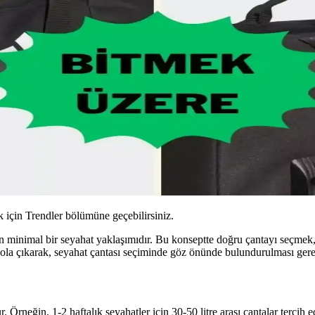
için Trendler bölümüne geçebilirsiniz.
n minimal bir seyahat yaklaşımıdır. Bu konseptte doğru çantayı seçmek, 
ola çıkarak, seyahat çantası seçiminde göz önünde bulundurulması gereke
 Örneğin, 1-2 haftalık seyahatler için 30-50 litre arası çantalar tercih 