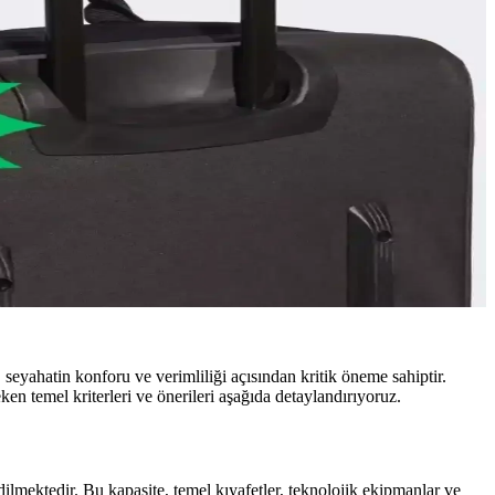
seyahatin konforu ve verimliliği açısından kritik öneme sahiptir.
n temel kriterleri ve önerileri aşağıda detaylandırıyoruz.
edilmektedir. Bu kapasite, temel kıyafetler, teknolojik ekipmanlar ve