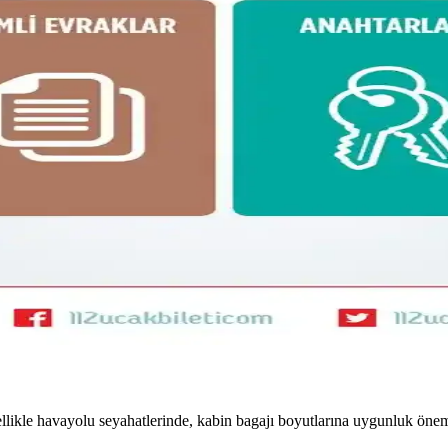
teknoloji, kişisel bakım ve giysi eşyalarının düzenli ve hafif paketlenme
e Hafif ve Verimli Paketleme
f ve düzenli paketleme yöntemleri, ergonomik özellikler ve seyahat dene
OneBag Seyahat Çantası İncelemesi
3-7 günlük seyahatler için ideal. Şehir içi ve doğa yürüyüşlerinde prat
fif Sırt Çantası ve Kıyafet Seçimi
yafet ve hafif sırt çantası hazırlığı detayları. Nem çekici kumaşlar yeri
antası Tercihi: Hava Yolu Kısıtlamaları ve Konfor
30L sırt çantası arasındaki avantajlar, hava yolu kısıtlamaları ve taşıma
ellikle havayolu seyahatlerinde, kabin bagajı boyutlarına uygunluk önem