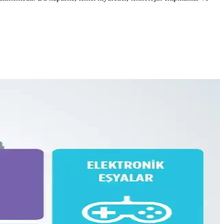
isel eşyalar düzenli şekilde taşınabilir.
iyatlı, manevi değeri yüksek bir seçenek sunar.
 dengesi üzerine kapsamlı bilgiler sunulmaktadır.