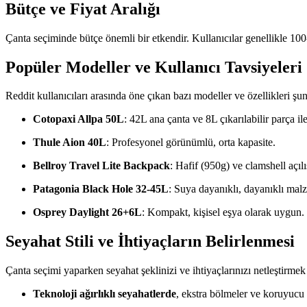
Bütçe ve Fiyat Aralığı
Çanta seçiminde bütçe önemli bir etkendir. Kullanıcılar genellikle 100-
Popüler Modeller ve Kullanıcı Tavsiyeleri
Reddit kullanıcıları arasında öne çıkan bazı modeller ve özellikleri şun
Cotopaxi Allpa 50L
: 42L ana çanta ve 8L çıkarılabilir parça i
Thule Aion 40L
: Profesyonel görünümlü, orta kapasite.
Bellroy Travel Lite Backpack
: Hafif (950g) ve clamshell açılı
Patagonia Black Hole 32-45L
: Suya dayanıklı, dayanıklı mal
Osprey Daylight 26+6L
: Kompakt, kişisel eşya olarak uygun.
Seyahat Stili ve İhtiyaçların Belirlenmesi
Çanta seçimi yaparken seyahat şeklinizi ve ihtiyaçlarınızı netleştirme
Teknoloji ağırlıklı seyahatlerde
, ekstra bölmeler ve koruyucu 