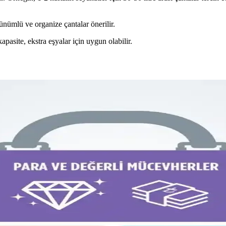
rünümlü ve organize çantalar önerilir.
kapasite, ekstra eşyalar için uygun olabilir.
Çanta Kullanımı ve Paketleme Stratejileri
k paketleme ve taşınabilirlik sunar. Elektronik cihazlar, kıyafetler ve kiş
rımı ve Piyasa Değeri Analizi
la günlük kullanım ve seyahat için ideal. İkinci el piyasasında uygun f
Konseptinde Kullanım İncelemesi
at konseptindeki rolleri incelenerek, ideal çanta seçimi ve fonksiyonellik
nimalist Seyahat Planlama