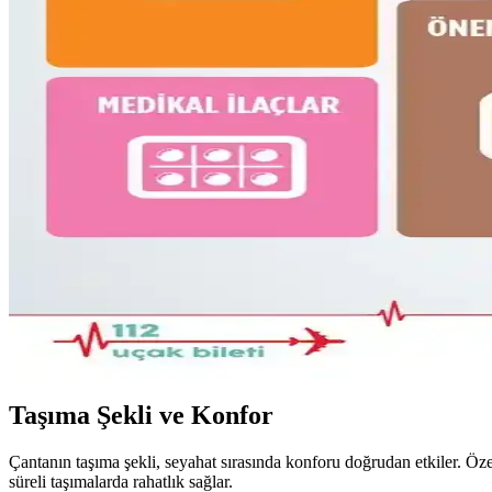
16 litrelik Kanken sırt çantasıyla 4 gün 4 gece minimalist seyahat için 
Fjällräven Kånken 16L ile 15 Günlük Yaz Seyahatind
Fjällräven Kånken 16L sırt çantasıyla 15 günlük yaz seyahati için hafi
Gossamer Gear Vagabond Jet: Hafif ve Fonksiyonel 
Gossamer Gear Vagabond Jet, hafifliği ve koruyucu laptop bölmesiyle 
Bolivya Seyahati İçin Çok İklim Koşullarına Uygun Ha
Bolivya seyahati için 17 günlük çok iklim koşullarına uygun katmanlı kı
22.5L ve Kişisel Eşya ile Seyahat veya Tek 30L Sırt Ç
Seyahatlerde 22.5L sırt çantası ve kişisel eşya kombinasyonu ile tek 28-
Taşıma Şekli ve Konfor
Çantanın taşıma şekli, seyahat sırasında konforu doğrudan etkiler. Öz
süreli taşımalarda rahatlık sağlar.