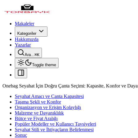
Makaleler
Kategoriler
Hakkımızda
Yazarlar
Ara...
⌘
K
Toggle theme
Onebag Seyahat İçin Doğru Çanta Seçimi: Kapasite, Konfor ve Dayan
Seyahat Amacı ve Çanta Kapasitesi
Taşıma Şekli ve Konfor
Organizasyon ve Erişim Kolaylığı
Malzeme ve Dayanıklılık
Bütçe ve Fiyat Aralığı
Popüler Modeller ve Kullanıcı Tavsiyeleri
Seyahat Stili ve İhtiyaçların Belirlenmesi
Sonuç